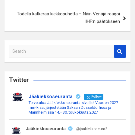
Todella katkeraa kiekkopuhetta – Näin Venäjä reagoi
IIHF:n päätökseen
S
e
a
r
c
Twitter
h
Jääkiekkoseuranta
Follow
Tervetuloa Jääkiekkoseuranta-sivuille! Vuoden 2027
mm-kisat järjestetään Saksan Düsseldorfissa ja
Mannheimissa 14.–30. toukokuuta 2027
Jääkiekkoseuranta
@jaakiekkoseura2
·