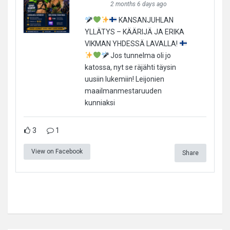
2 months 6 days ago
KANSANJUHLAN
YLLÄTYS – KÄÄRIJÄ JA ERIKA
VIKMAN YHDESSÄ LAVALLA!
Jos tunnelma oli jo
katossa, nyt se räjähti täysin
uusiin lukemiin! Leijonien
maailmanmestaruuden
kunniaksi
3
1
View on Facebook
Share