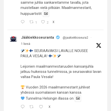
saimme juhlia sankareitamme tavalla, jota
muistellaan vielä pitkään. Maailmanmestarit,
huippuartistit
1
2
X
Jääkiekkoseuranta
@jaakiekkoseura2
·
1 kesä
SEURAAVAKSI LAVALLE NOUSEE
PAULA VESALA!
Leijonien maailmanmestaruuden kansanjuhla
jatkuu huikeissa tunnelmissa, ja seuraavaksi lavan
valtaa Paula Vesala!
Vuoden 2026 maailmanmestarit juhlivat
yhdessä suomalaisen kansan kanssa.
Tunnelma Helsingin illassa on
X