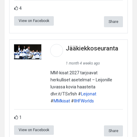
4
View on Facebook
Share
Jääkiekkoseuranta
1 month 4 weeks ago
MM-kisat 2027 tarjoavat
herkulliset asetelmat – Leijonille
luvassa kovia haasteita
dlvr.it/TSx9sh #
Leijonat
#
MMkisat
#
IIHFWorlds
1
View on Facebook
Share