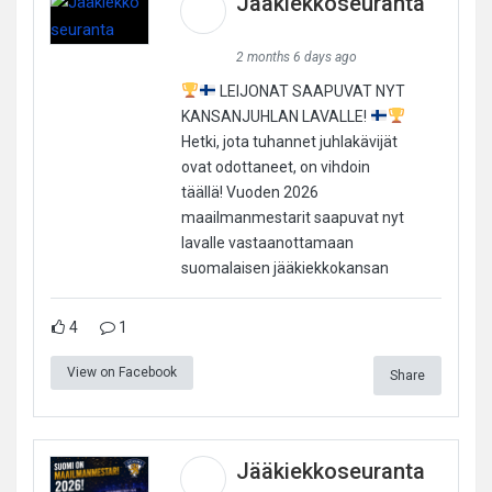
Jääkiekkoseuranta
2 months 6 days ago
LEIJONAT SAAPUVAT NYT
KANSANJUHLAN LAVALLE!
Hetki, jota tuhannet juhlakävijät
ovat odottaneet, on vihdoin
täällä! Vuoden 2026
maailmanmestarit saapuvat nyt
lavalle vastaanottamaan
suomalaisen jääkiekkokansan
4
1
View on Facebook
Share
Jääkiekkoseuranta