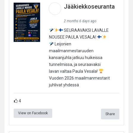
Jääkiekkoseuranta
2 months 6 days ago
SEURAAVAKSI LAVALLE
NOUSEE PAULA VESALA!
Leijonien
maailmanmestaruuden
kansanjuhla jatkuu huikeissa
tunnelmissa, ja seuraavaksi
lavan valtaa Paula Vesala!
Vuoden 2026 maailmanmestarit
juhlivat yhdessä
4
View on Facebook
Share