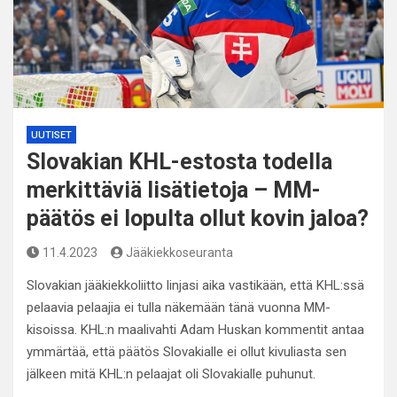
UUTISET
Slovakian KHL-estosta todella
merkittäviä lisätietoja – MM-
päätös ei lopulta ollut kovin jaloa?
11.4.2023
Jääkiekkoseuranta
Slovakian jääkiekkoliitto linjasi aika vastikään, että KHL:ssä
pelaavia pelaajia ei tulla näkemään tänä vuonna MM-
kisoissa. KHL:n maalivahti Adam Huskan kommentit antaa
ymmärtää, että päätös Slovakialle ei ollut kivuliasta sen
jälkeen mitä KHL:n pelaajat oli Slovakialle puhunut.