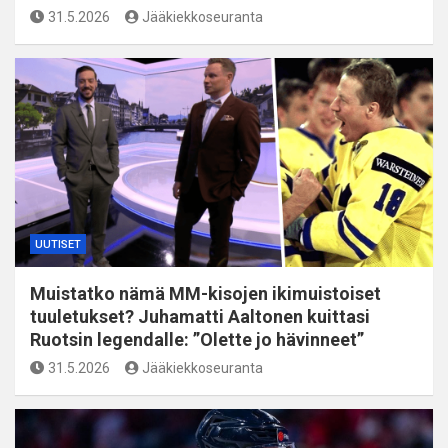
31.5.2026
Jääkiekkoseuranta
UUTISET
Muistatko nämä MM-kisojen ikimuistoiset
tuuletukset? Juhamatti Aaltonen kuittasi
Ruotsin legendalle: ”Olette jo hävinneet”
31.5.2026
Jääkiekkoseuranta