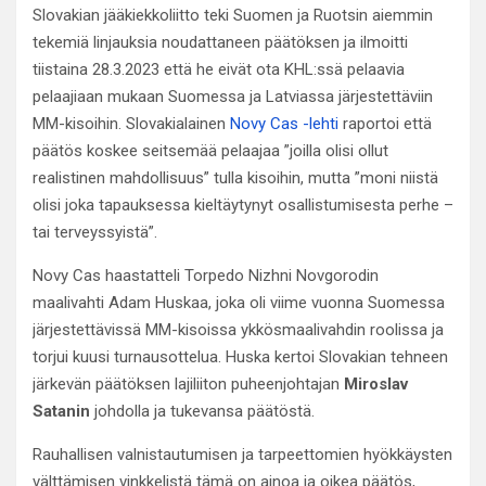
Slovakian jääkiekkoliitto teki Suomen ja Ruotsin aiemmin
tekemiä linjauksia noudattaneen päätöksen ja ilmoitti
tiistaina 28.3.2023 että he eivät ota KHL:ssä pelaavia
pelaajiaan mukaan Suomessa ja Latviassa järjestettäviin
MM-kisoihin. Slovakialainen
Novy Cas -lehti
raportoi että
päätös koskee seitsemää pelaajaa ”joilla olisi ollut
realistinen mahdollisuus” tulla kisoihin, mutta ”moni niistä
olisi joka tapauksessa kieltäytynyt osallistumisesta perhe –
tai terveyssyistä”.
Novy Cas haastatteli Torpedo Nizhni Novgorodin
maalivahti Adam Huskaa, joka oli viime vuonna Suomessa
järjestettävissä MM-kisoissa ykkösmaalivahdin roolissa ja
torjui kuusi turnausottelua. Huska kertoi Slovakian tehneen
järkevän päätöksen lajiliiton puheenjohtajan
Miroslav
Satanin
johdolla ja tukevansa päätöstä.
Rauhallisen valnistautumisen ja tarpeettomien hyökkäysten
välttämisen vinkkelistä tämä on ainoa ja oikea päätös,