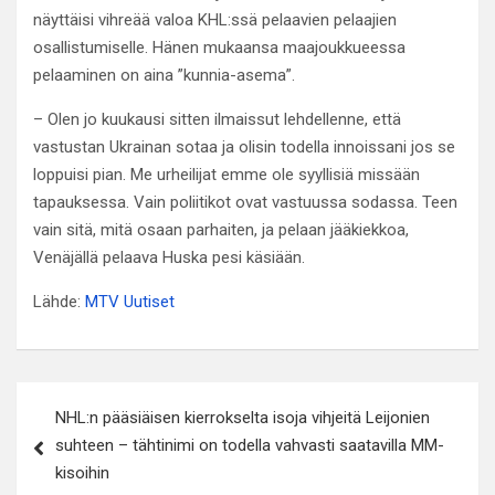
näyttäisi vihreää valoa KHL:ssä pelaavien pelaajien
osallistumiselle. Hänen mukaansa maajoukkueessa
pelaaminen on aina ”kunnia-asema”.
– Olen jo kuukausi sitten ilmaissut lehdellenne, että
vastustan Ukrainan sotaa ja olisin todella innoissani jos se
loppuisi pian. Me urheilijat emme ole syyllisiä missään
tapauksessa. Vain poliitikot ovat vastuussa sodassa. Teen
vain sitä, mitä osaan parhaiten, ja pelaan jääkiekkoa,
Venäjällä pelaava Huska pesi käsiään.
Lähde:
MTV Uutiset
Artikkelien
NHL:n pääsiäisen kierrokselta isoja vihjeitä Leijonien
selaus
suhteen – tähtinimi on todella vahvasti saatavilla MM-
kisoihin