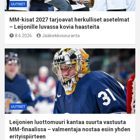
UUTISET
MM-kisat 2027 tarjoavat herkulliset asetelmat
– Leijonille luvassa kovia haasteita
8.6.2026
Jääkiekkoseuranta
UUTISET
Leijonien luottomuuri kantaa suurta vastuuta
MM-finaalissa – valmentaja nostaa esiin yhden
erityispiirteen