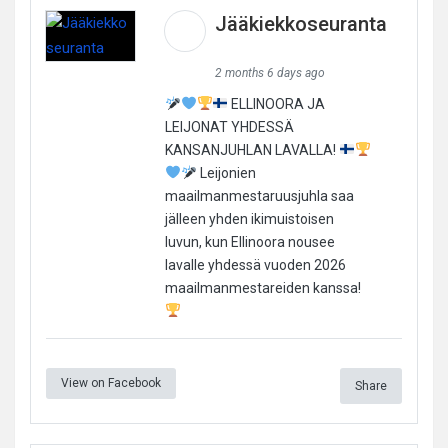
Jääkiekkoseuranta
2 months 6 days ago
ELLINOORA JA
LEIJONAT YHDESSÄ
KANSANJUHLAN LAVALLA!
Leijonien
maailmanmestaruusjuhla saa
jälleen yhden ikimuistoisen
luvun, kun Ellinoora nousee
lavalle yhdessä vuoden 2026
maailmanmestareiden kanssa!
View on Facebook
Share