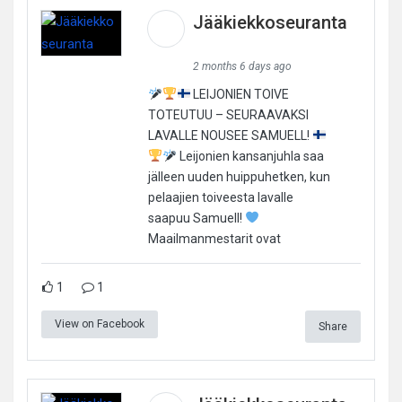
Jääkiekkoseuranta
2 months 6 days ago
LEIJONIEN TOIVE
TOTEUTUU – SEURAAVAKSI
LAVALLE NOUSEE SAMUELL!
Leijonien kansanjuhla saa
jälleen uuden huippuhetken, kun
pelaajien toiveesta lavalle
saapuu Samuell!
Maailmanmestarit ovat
1
1
View on Facebook
Share