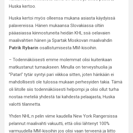
Huska kertoo.
Huska kertoi myös olleensa mukana asiasta käydyissä
palavereissa. Hänen mukaansa Slovakiassa oltiin
pääasiassa kiinnostuneita heidän KHL:ssä oelavaien
maalivahtien hänen ja Spartak Moskovan maalivahdin
Patrik Rybarin
osallistumisesta MM-kisoihin.
– Todennäköisesti emme molemmat olisi kuitenkaan
matkustanut turnaukseen. Minulla on terveyshuolia ja
”Patan” tytär syntyi pari viikkoa sitten, joten hänkään ei
mahdollisesti ole tulossa mukaan perhesyiden takia. Tämä
oli liitolle siis todennäköisesti helpompi ja olisi ollut turha
nostaa meteliä yhdestä tai kahdesta pelaajasta, Huska
valotti tilannetta.
Yhden NHL:n pelin viime kaudella New York Rangersissa
pelannut maalivahti vakuutti, että olisi lähtenyt 100%
varmuudella MM-kisoihin jos olisi vaan terveenä ja liitto