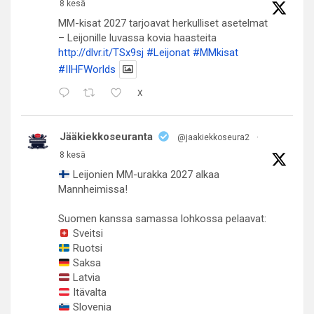
8 kesä
MM-kisat 2027 tarjoavat herkulliset asetelmat
– Leijonille luvassa kovia haasteita
http://dlvr.it/TSx9sj
#Leijonat
#MMkisat
#IIHFWorlds
X
Jääkiekkoseuranta
@jaakiekkoseura2
·
8 kesä
Leijonien MM-urakka 2027 alkaa
Mannheimissa!
Suomen kanssa samassa lohkossa pelaavat:
Sveitsi
Ruotsi
Saksa
Latvia
Itävalta
Slovenia