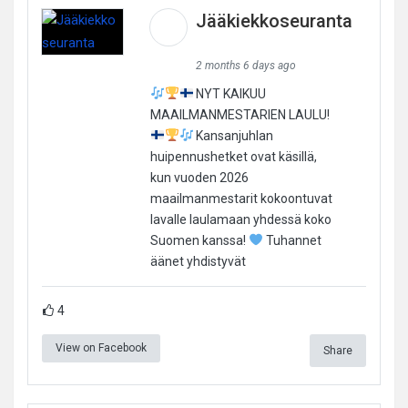
Jääkiekkoseuranta
2 months 6 days ago
NYT KAIKUU
MAAILMANMESTARIEN LAULU!
Kansanjuhlan
huipennushetket ovat käsillä,
kun vuoden 2026
maailmanmestarit kokoontuvat
lavalle laulamaan yhdessä koko
Suomen kanssa!
Tuhannet
äänet yhdistyvät
4
View on Facebook
Share