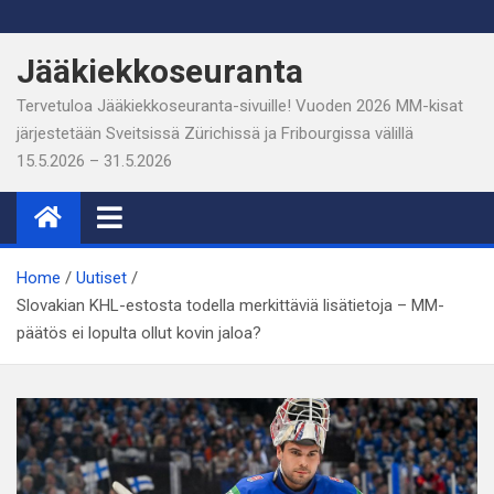
Skip
to
Jääkiekkoseuranta
content
Tervetuloa Jääkiekkoseuranta-sivuille! Vuoden 2026 MM-kisat
järjestetään Sveitsissä Zürichissä ja Fribourgissa välillä
15.5.2026 – 31.5.2026
Home
Uutiset
Slovakian KHL-estosta todella merkittäviä lisätietoja – MM-
päätös ei lopulta ollut kovin jaloa?