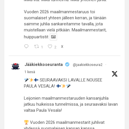
Vuoden 2026 maailmanmestaruus toi
suomalaiset yhteen jälleen kerran, ja tänään
saimme juhlia sankareitamme tavalla, jota
muistellaan vielä pitkään. Maailmanmestarit,
huippuartistit
1
2
X
Jääkiekkoseuranta
@jaakiekkoseura2
·
1 kesä
SEURAAVAKSI LAVALLE NOUSEE
PAULA VESALA!
Leijonien maailmanmestaruuden kansanjuhla
jatkuu huikeissa tunnelmissa, ja seuraavaksi lavan
valtaa Paula Vesala!
Vuoden 2026 maailmanmestarit juhlivat
yhdessä suomalaisen kansan kanssa.