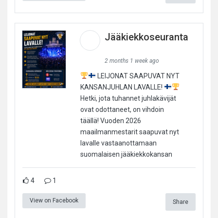
Jääkiekkoseuranta
2 months 1 week ago
LEIJONAT SAAPUVAT NYT
KANSANJUHLAN LAVALLE!
Hetki, jota tuhannet juhlakävijät
ovat odottaneet, on vihdoin
täällä! Vuoden 2026
maailmanmestarit saapuvat nyt
lavalle vastaanottamaan
suomalaisen jääkiekkokansan
4
1
View on Facebook
Share