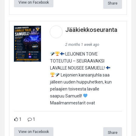
View on Facebook
Share
Jääkiekkoseuranta
2 months 1 week ago
LEIJONIEN TOIVE
TOTEUTUU – SEURAAVAKSI
LAVALLE NOUSEE SAMUELL!
Leijonien kansanjuhla saa
jälleen uuden huippuhetken, kun
pelaajien toiveesta lavalle
saapuu Samuell!
Maailmanmestarit ovat
1
1
View on Facebook
Share