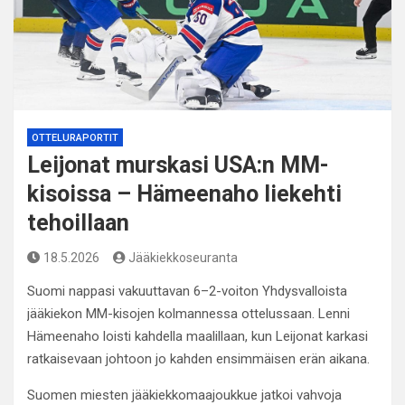
OTTELURAPORTIT
Leijonat murskasi USA:n MM-
kisoissa – Hämeenaho liekehti
tehoillaan
18.5.2026
Jääkiekkoseuranta
Suomi nappasi vakuuttavan 6–2-voiton Yhdysvalloista
jääkiekon MM-kisojen kolmannessa ottelussaan. Lenni
Hämeenaho loisti kahdella maalillaan, kun Leijonat karkasi
ratkaisevaan johtoon jo kahden ensimmäisen erän aikana.
Suomen miesten jääkiekkomaajoukkue jatkoi vahvoja