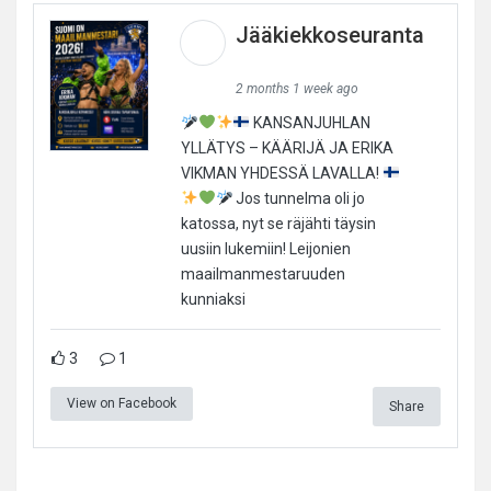
Jääkiekkoseuranta
2 months 1 week ago
KANSANJUHLAN
YLLÄTYS – KÄÄRIJÄ JA ERIKA
VIKMAN YHDESSÄ LAVALLA!
Jos tunnelma oli jo
katossa, nyt se räjähti täysin
uusiin lukemiin! Leijonien
maailmanmestaruuden
kunniaksi
3
1
View on Facebook
Share