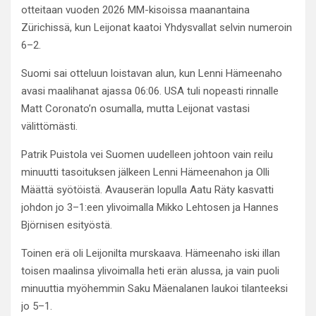
otteitaan vuoden 2026 MM-kisoissa maanantaina
Zürichissä, kun Leijonat kaatoi Yhdysvallat selvin numeroin
6–2.
Suomi sai otteluun loistavan alun, kun Lenni Hämeenaho
avasi maalihanat ajassa 06:06. USA tuli nopeasti rinnalle
Matt Coronato’n osumalla, mutta Leijonat vastasi
välittömästi.
Patrik Puistola vei Suomen uudelleen johtoon vain reilu
minuutti tasoituksen jälkeen Lenni Hämeenahon ja Olli
Määttä syötöistä. Avauserän lopulla Aatu Räty kasvatti
johdon jo 3–1:een ylivoimalla Mikko Lehtosen ja Hannes
Björnisen esityöstä.
Toinen erä oli Leijonilta murskaava. Hämeenaho iski illan
toisen maalinsa ylivoimalla heti erän alussa, ja vain puoli
minuuttia myöhemmin Saku Mäenalanen laukoi tilanteeksi
jo 5–1.