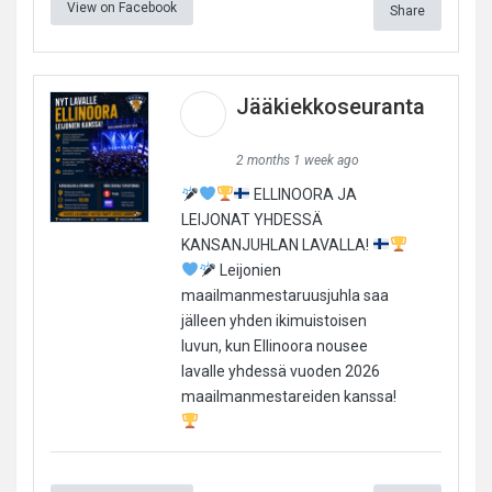
View on Facebook
Share
Jääkiekkoseuranta
2 months 1 week ago
ELLINOORA JA
LEIJONAT YHDESSÄ
KANSANJUHLAN LAVALLA!
Leijonien
maailmanmestaruusjuhla saa
jälleen yhden ikimuistoisen
luvun, kun Ellinoora nousee
lavalle yhdessä vuoden 2026
maailmanmestareiden kanssa!