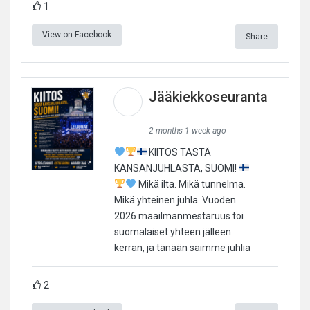
1
View on Facebook
Share
Jääkiekkoseuranta
2 months 1 week ago
KIITOS TÄSTÄ
KANSANJUHLASTA, SUOMI!
Mikä ilta. Mikä tunnelma.
Mikä yhteinen juhla. Vuoden
2026 maailmanmestaruus toi
suomalaiset yhteen jälleen
kerran, ja tänään saimme juhlia
2