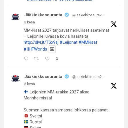
Jääkiekkoseuranta
@jaakiekkoseura2
·
8 kesä
MM-kisat 2027 tarjoavat herkulliset asetelmat
– Leijonille luvassa kovia haasteita
http://dlvr.it/TSx9sj
#Leijonat
#MMkisat
#IIHFWorlds
X
Jääkiekkoseuranta
@jaakiekkoseura2
·
8 kesä
Leijonien MM-urakka 2027 alkaa
Mannheimissa!
Suomen kanssa samassa lohkossa pelaavat:
Sveitsi
Ruotsi