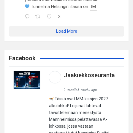
Tunnelma Helsingin illassa on
X
Load More
Facebook
Jääkiekkoseuranta
1 month 3 weeks ago
Tässä ovat MM-kisojen 2027
alkulohkot! Leijonat lähtevät
tavoittelemaan menestystä
Mannheimissa pelattavassa A-
lohkossa, jossa vastaan
asettuvat tutut haastajat Sveitsi,