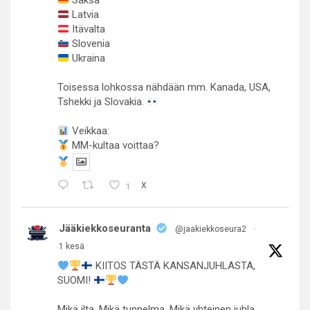
Saksa
Latvia
Itävalta
Slovenia
Ukraina
Toisessa lohkossa nähdään mm. Kanada, USA,
Tshekki ja Slovakia.
Veikkaa:
MM-kultaa voittaa?
1
X
Jääkiekkoseuranta
@jaakiekkoseura2
·
1 kesä
KIITOS TÄSTÄ KANSANJUHLASTA,
SUOMI!
Mikä ilta. Mikä tunnelma. Mikä yhteinen juhla.