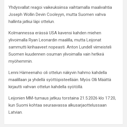
Yhdysvallat reagoi vaikeuksiinsa vaihtamalla maalivahtia
Joseph Wollin Devin Cooleyyn, mutta Suomen vahva
hallinta jatkui läpi ottelun.
Kolmannessa erässä USA kavensi kahden miehen
ylivoimalla Ryan Leonardin maalilla, mutta Leijonat
sammutti kirihaaveet nopeasti. Anton Lundell viimeisteli
Suomen kuudennen osuman ylivoimalla vain hetkeä
myöhemmin.
Lenni Hämeenaho oli ottelun näkyvin hahmo kahdella
maalillaan ja yhdellä syöttöpisteellään. Myös Olli Määttä
kirjautti vahvan ottelun kahdella syötöllä.
Leijonien MM-turnaus jatkuu torstaina 21.5.2026 klo 17:20,
kun Suomi kohtaa seuraavassa alkusarjaottelussaan
Latvian.