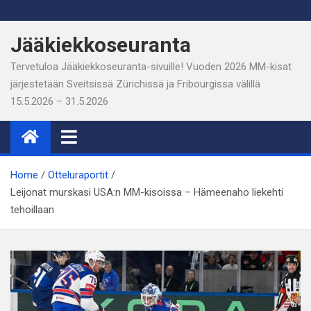
Skip
to
Jääkiekkoseuranta
content
Tervetuloa Jääkiekkoseuranta-sivuille! Vuoden 2026 MM-kisat
järjestetään Sveitsissä Zürichissä ja Fribourgissa välillä
15.5.2026 – 31.5.2026
Home
Otteluraportit
Leijonat murskasi USA:n MM-kisoissa – Hämeenaho liekehti
tehoillaan