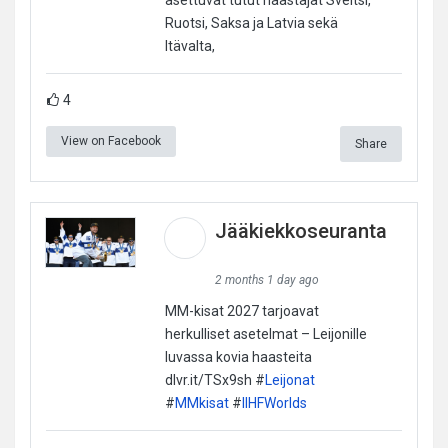
Ruotsi, Saksa ja Latvia sekä
Itävalta,
4
View on Facebook
Share
Jääkiekkoseuranta
2 months 1 day ago
MM-kisat 2027 tarjoavat
herkulliset asetelmat – Leijonille
luvassa kovia haasteita
dlvr.it/TSx9sh #
Leijonat
#
MMkisat
#
IIHFWorlds