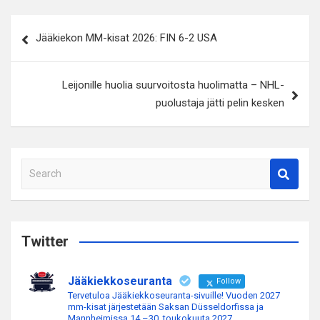
Artikkelien
Jääkiekon MM-kisat 2026: FIN 6-2 USA
selaus
Leijonille huolia suurvoitosta huolimatta – NHL-
puolustaja jätti pelin kesken
S
e
a
r
c
Twitter
h
Jääkiekkoseuranta
Follow
Tervetuloa Jääkiekkoseuranta-sivuille! Vuoden 2027
mm-kisat järjestetään Saksan Düsseldorfissa ja
Mannheimissa 14.–30. toukokuuta 2027