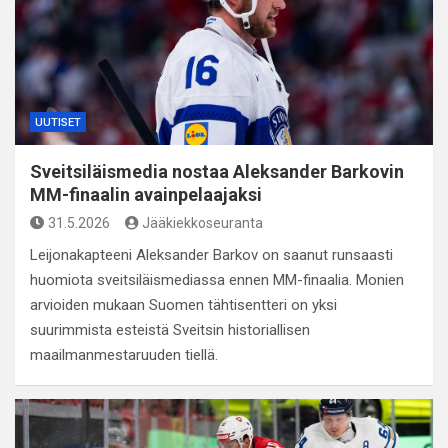
UUTISET
Sveitsiläismedia nostaa Aleksander Barkovin
MM-finaalin avainpelaajaksi
31.5.2026
Jääkiekkoseuranta
Leijonakapteeni Aleksander Barkov on saanut runsaasti
huomiota sveitsiläismediassa ennen MM-finaalia. Monien
arvioiden mukaan Suomen tähtisentteri on yksi
suurimmista esteistä Sveitsin historiallisen
maailmanmestaruuden tiellä.