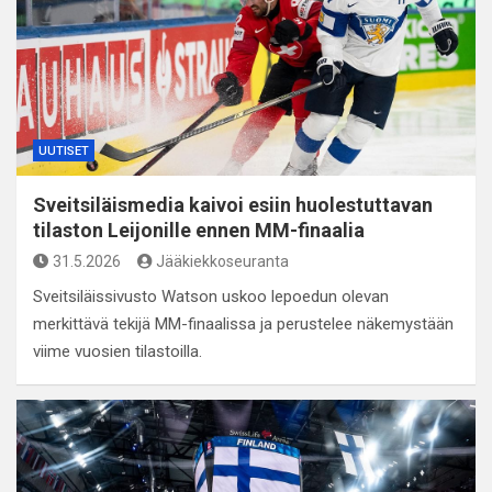
UUTISET
Sveitsiläismedia kaivoi esiin huolestuttavan
tilaston Leijonille ennen MM-finaalia
31.5.2026
Jääkiekkoseuranta
Sveitsiläissivusto Watson uskoo lepoedun olevan
merkittävä tekijä MM-finaalissa ja perustelee näkemystään
viime vuosien tilastoilla.