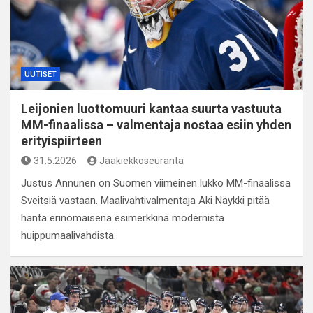
UUTISET
Leijonien luottomuuri kantaa suurta vastuuta
MM-finaalissa – valmentaja nostaa esiin yhden
erityispiirteen
31.5.2026
Jääkiekkoseuranta
Justus Annunen on Suomen viimeinen lukko MM-finaalissa
Sveitsiä vastaan. Maalivahtivalmentaja Aki Näykki pitää
häntä erinomaisena esimerkkinä modernista
huippumaalivahdista.