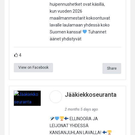
huipennushetket ovat käsillä,
kun vuoden 2026
maailmanmestarit kokoontuvat
lavalle laulamaan yhdessä koko
Suomen kanssa!
Tuhannet
äänet yhdistyvät
4
View on Facebook
Share
Jääkiekkoseuranta
2 months 5 days ago
ELLINOORA JA
LEIJONAT YHDESSÄ
KANSANJUHLAN LAVALLA!