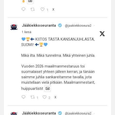
1
X
Jääkiekkoseuranta
@jaakiekkoseura2
·
1 kesä
KIITOS TÄSTÄ KANSANJUHLASTA,
SUOMI!
Mikä ilta. Mikä tunnelma. Mikä yhteinen juhla.
Vuoden 2026 maailmanmestaruus toi
suomalaiset yhteen jälleen kerran, ja tänään
saimme juhlia sankareitamme tavalla, jota
muistellaan vielä pitkään. Maailmanmestarit,
huippuartistit
1
2
X
Jääkiekkoseuranta
@jaakiekkoseura2
·