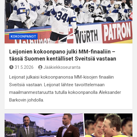
KOKOONPANOT
Leijonien kokoonpano julki MM-finaaliin –
tässä Suomen kentälliset Sveitsiä vastaan
31.5.2026
Jääkiekkoseuranta
Leijonat julkaisi kokoonpanonsa MM-kisojen finaaliin
Sveitsiä vastaan. Leijonat lähtee tavoittelemaan
maailmanmestaruutta tutulla kokoonpanolla Aleksander
Barkovin johdolla.