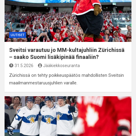
UUTISET
Sveitsi varautuu jo MM-kultajuhliin Zürichissä
– saako Suomi lisäkipinää finaaliin?
31.5.2026
Jääkiekkoseuranta
Zürichissä on tehty poikkeuspäätös mahdollisten Sveitsin
maailmanmestaruusjuhlien varalle.