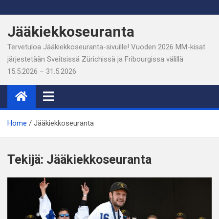
Skip
to
Jääkiekkoseuranta
content
Tervetuloa Jääkiekkoseuranta-sivuille! Vuoden 2026 MM-kisat
järjestetään Sveitsissä Zürichissä ja Fribourgissa välillä
15.5.2026 – 31.5.2026
Home
Jääkiekkoseuranta
Tekijä:
Jääkiekkoseuranta