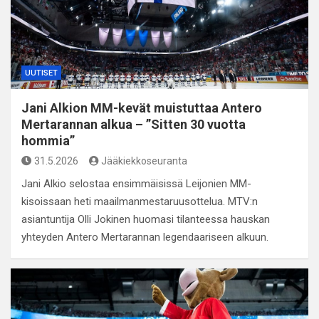
UUTISET
Jani Alkion MM-kevät muistuttaa Antero
Mertarannan alkua – ”Sitten 30 vuotta
hommia”
31.5.2026
Jääkiekkoseuranta
Jani Alkio selostaa ensimmäisissä Leijonien MM-
kisoissaan heti maailmanmestaruusottelua. MTV:n
asiantuntija Olli Jokinen huomasi tilanteessa hauskan
yhteyden Antero Mertarannan legendaariseen alkuun.