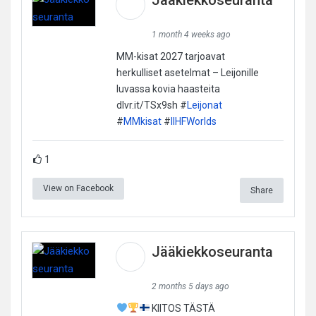
1 month 4 weeks ago
MM-kisat 2027 tarjoavat
herkulliset asetelmat – Leijonille
luvassa kovia haasteita
dlvr.it/TSx9sh #
Leijonat
#
MMkisat
#
IIHFWorlds
1
View on Facebook
Share
Jääkiekkoseuranta
2 months 5 days ago
KIITOS TÄSTÄ