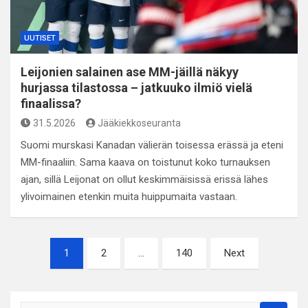
UUTISET
Leijonien salainen ase MM-jäillä näkyy
hurjassa tilastossa – jatkuuko ilmiö vielä
finaalissa?
31.5.2026
Jääkiekkoseuranta
Suomi murskasi Kanadan välierän toisessa erässä ja eteni
MM-finaaliin. Sama kaava on toistunut koko turnauksen
ajan, sillä Leijonat on ollut keskimmäisissä erissä lähes
ylivoimainen etenkin muita huippumaita vastaan.
Artikkelien
1
2
…
140
Next
sivutus