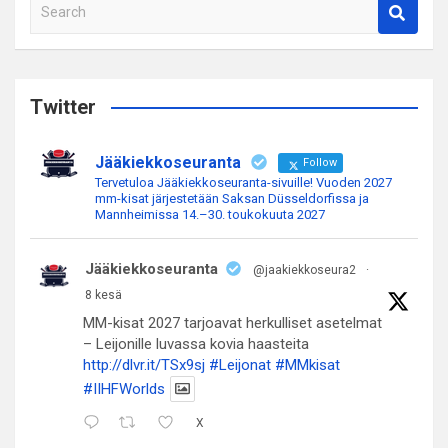
S
e
a
r
c
Twitter
h
Jääkiekkoseuranta
Follow
Tervetuloa Jääkiekkoseuranta-sivuille! Vuoden 2027
mm-kisat järjestetään Saksan Düsseldorfissa ja
Mannheimissa 14.–30. toukokuuta 2027
Jääkiekkoseuranta
@jaakiekkoseura2
·
8 kesä
MM-kisat 2027 tarjoavat herkulliset asetelmat
– Leijonille luvassa kovia haasteita
http://dlvr.it/TSx9sj
#Leijonat
#MMkisat
#IIHFWorlds
X