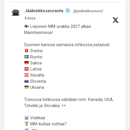
Jääkiekkoseuranta
@jaakiekkoseura2
·
8 kesä
Leijonien MM-urakka 2027 alkaa
Mannheimissa!
Suomen kanssa samassa lohkossa pelaavat:
Sveitsi
Ruotsi
Saksa
Latvia
Itävalta
Slovenia
Ukraina
Toisessa lohkossa nähdään mm. Kanada, USA,
Tshekki ja Slovakia.
Veikkaa:
MM-kultaa voittaa?