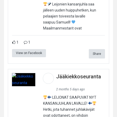
Leijonien kansanjuhla saa
jälleen uuden huippuhetken, kun
pelaajien toiveesta lavalle
saapuu Samuell!
Maailmanmestarit ovat
1
1
View on Facebook
Share
Jääkiekkoseuranta
2 months 5 days ago
LEIJONAT SAAPUVAT NYT
KANSANJUHLAN LAVALLE!
Hetki, jota tuhannet juhlakävijät
ovat odottaneet, on vihdoin