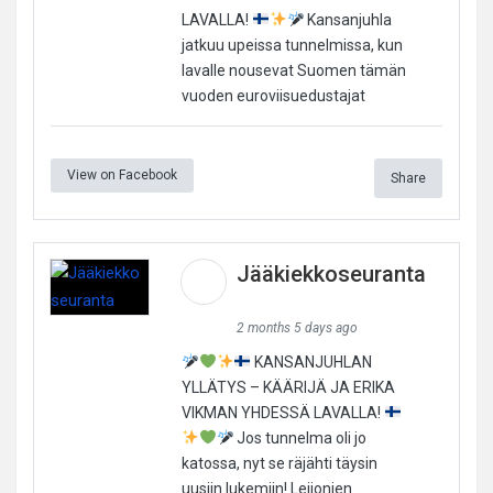
LAVALLA!
Kansanjuhla
jatkuu upeissa tunnelmissa, kun
lavalle nousevat Suomen tämän
vuoden euroviisuedustajat
View on Facebook
Share
Jääkiekkoseuranta
2 months 5 days ago
KANSANJUHLAN
YLLÄTYS – KÄÄRIJÄ JA ERIKA
VIKMAN YHDESSÄ LAVALLA!
Jos tunnelma oli jo
katossa, nyt se räjähti täysin
uusiin lukemiin! Leijonien