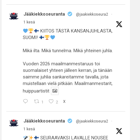
Jääkiekkoseuranta
@jaakiekkoseura2
·
1 kesä
KIITOS TÄSTÄ KANSANJUHLASTA,
SUOMI!
Mikä ilta. Mikä tunnelma. Mikä yhteinen juhla.
Vuoden 2026 maailmanmestaruus toi
suomalaiset yhteen jälleen kerran, ja tänään
saimme juhlia sankareitamme tavalla, jota
muistellaan vielä pitkään. Maailmanmestarit,
huippuartistit
1
2
X
Jääkiekkoseuranta
@jaakiekkoseura2
·
1 kesä
SEURAAVAKSI LAVALLE NOUSEE