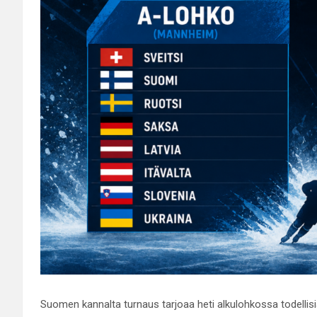
Suomen kannalta turnaus tarjoaa heti alkulohkossa todellisia