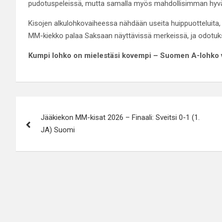
pudotuspeleissä, mutta samalla myös mahdollisimman hyvä s
Kisojen alkulohkovaiheessa nähdään useita huippuotteluita,
MM-kiekko palaa Saksaan näyttävissä merkeissä, ja odotuks
Kumpi lohko on mielestäsi kovempi – Suomen A-lohko 
Artikkelien
Jääkiekon MM-kisat 2026 – Finaali: Sveitsi 0-1 (1.
selaus
JA) Suomi