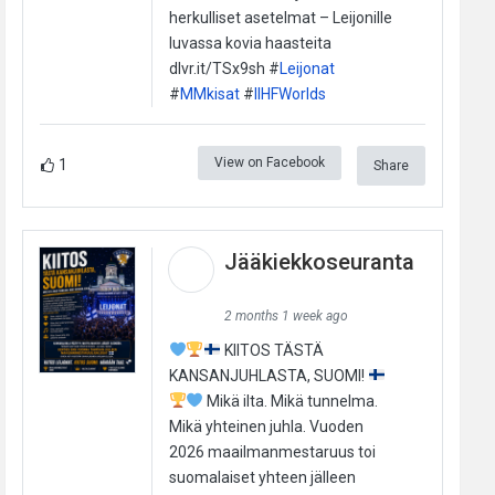
herkulliset asetelmat – Leijonille
luvassa kovia haasteita
dlvr.it/TSx9sh #
Leijonat
#
MMkisat
#
IIHFWorlds
View on Facebook
1
Share
Jääkiekkoseuranta
2 months 1 week ago
KIITOS TÄSTÄ
KANSANJUHLASTA, SUOMI!
Mikä ilta. Mikä tunnelma.
Mikä yhteinen juhla. Vuoden
2026 maailmanmestaruus toi
suomalaiset yhteen jälleen