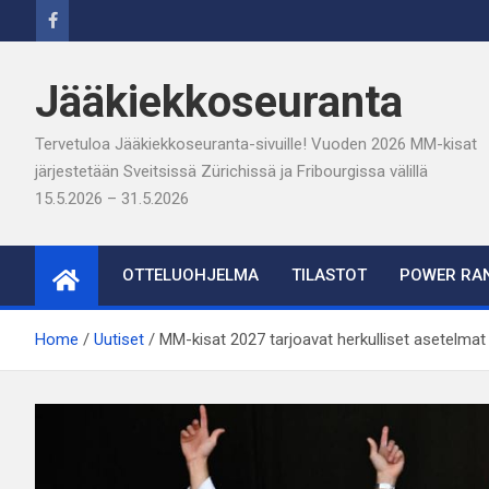
Skip
to
content
Jääkiekkoseuranta
Tervetuloa Jääkiekkoseuranta-sivuille! Vuoden 2026 MM-kisat
järjestetään Sveitsissä Zürichissä ja Fribourgissa välillä
15.5.2026 – 31.5.2026
OTTELUOHJELMA
TILASTOT
POWER RAN
Home
Uutiset
MM-kisat 2027 tarjoavat herkulliset asetelmat 