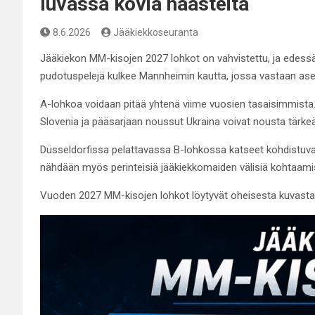
luvassa kovia haasteita
8.6.2026
Jääkiekkoseuranta
Jääkiekon MM-kisojen 2027 lohkot on vahvistettu, ja edessä
pudotuspelejä kulkee Mannheimin kautta, jossa vastaan ase
A-lohkoa voidaan pitää yhtenä viime vuosien tasaisimmista. 
Slovenia ja pääsarjaan noussut Ukraina voivat nousta tärkeää
Düsseldorfissa pelattavassa B-lohkossa katseet kohdistuvat
nähdään myös perinteisiä jääkiekkomaiden välisiä kohtaamisi
Vuoden 2027 MM-kisojen lohkot löytyvät oheisesta kuvasta