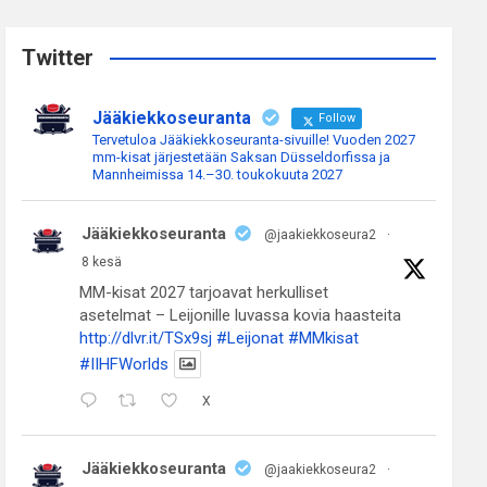
r
c
Twitter
h
Jääkiekkoseuranta
Follow
Tervetuloa Jääkiekkoseuranta-sivuille! Vuoden 2027
mm-kisat järjestetään Saksan Düsseldorfissa ja
Mannheimissa 14.–30. toukokuuta 2027
Jääkiekkoseuranta
@jaakiekkoseura2
·
8 kesä
MM-kisat 2027 tarjoavat herkulliset
asetelmat – Leijonille luvassa kovia haasteita
http://dlvr.it/TSx9sj
#Leijonat
#MMkisat
#IIHFWorlds
X
Jääkiekkoseuranta
@jaakiekkoseura2
·