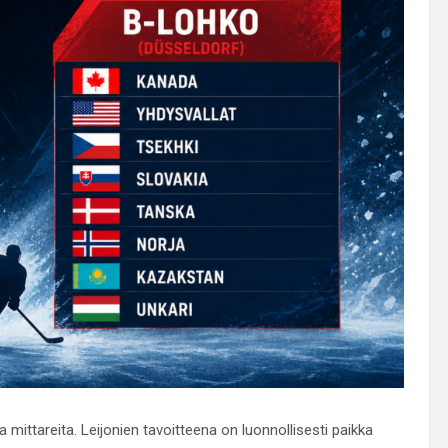
 mittareita. Leijonien tavoitteena on luonnollisesti paikka