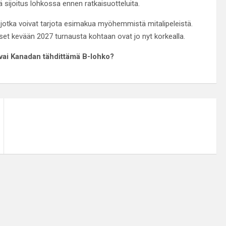
ijoitus lohkossa ennen ratkaisuotteluita.
 jotka voivat tarjota esimakua myöhemmistä mitalipeleistä.
et kevään 2027 turnausta kohtaan ovat jo nyt korkealla.
vai Kanadan tähdittämä B-lohko?