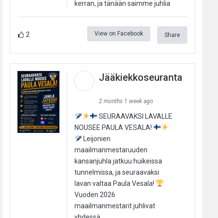
kerran, ja tänään saimme juhlia
View on Facebook
2
Share
Jääkiekkoseuranta
2 months 1 week ago
SEURAAVAKSI LAVALLE
NOUSEE PAULA VESALA!
Leijonien
maailmanmestaruuden
kansanjuhla jatkuu huikeissa
tunnelmissa, ja seuraavaksi
lavan valtaa Paula Vesala!
Vuoden 2026
maailmanmestarit juhlivat
yhdessä