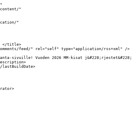
"

escription>
