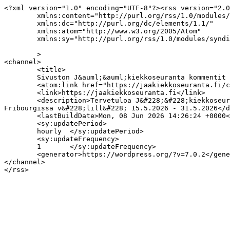
<?xml version="1.0" encoding="UTF-8"?><rss version="2.0
	xmlns:content="http://purl.org/rss/1.0/modules/content/"

	xmlns:dc="http://purl.org/dc/elements/1.1/"

	xmlns:atom="http://www.w3.org/2005/Atom"

	xmlns:sy="http://purl.org/rss/1.0/modules/syndication/"

	>

<channel>

	<title>

	Sivuston J&auml;&auml;kiekkoseuranta kommentit	</title>

	<atom:link href="https://jaakiekkoseuranta.fi/comments/feed/" rel="self" type="application/rss+xml" />

	<link>https://jaakiekkoseuranta.fi</link>

	<description>Tervetuloa J&#228;&#228;kiekkoseuranta-sivuille! Vuoden 2026 MM-kisat j&#228;rjestet&#228;&#228;n Sveitsiss&#228; Z&#252;richiss&#228; ja 
Fribourgissa v&#228;lill&#228; 15.5.2026 - 31.5.2026</d
	<lastBuildDate>Mon, 08 Jun 2026 14:26:24 +0000</lastBuildDate>

	<sy:updatePeriod>

	hourly	</sy:updatePeriod>

	<sy:updateFrequency>

	1	</sy:updateFrequency>

	<generator>https://wordpress.org/?v=7.0.2</generator>

</channel>
