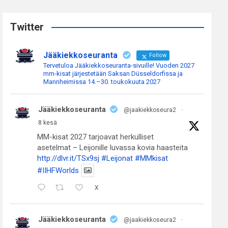
r
c
Twitter
h
Jääkiekkoseuranta
Follow
Tervetuloa Jääkiekkoseuranta-sivuille! Vuoden 2027
mm-kisat järjestetään Saksan Düsseldorfissa ja
Mannheimissa 14.–30. toukokuuta 2027
Jääkiekkoseuranta
@jaakiekkoseura2
·
8 kesä
MM-kisat 2027 tarjoavat herkulliset
asetelmat – Leijonille luvassa kovia haasteita
http://dlvr.it/TSx9sj
#Leijonat
#MMkisat
#IIHFWorlds
X
Jääkiekkoseuranta
@jaakiekkoseura2
·