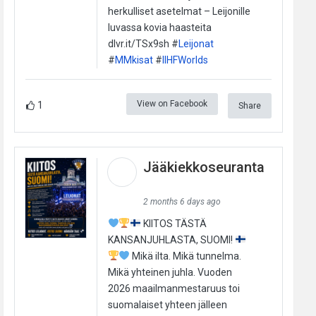
herkulliset asetelmat – Leijonille
luvassa kovia haasteita
dlvr.it/TSx9sh #
Leijonat
#
MMkisat
#
IIHFWorlds
View on Facebook
1
Share
Jääkiekkoseuranta
2 months 6 days ago
KIITOS TÄSTÄ
KANSANJUHLASTA, SUOMI!
Mikä ilta. Mikä tunnelma.
Mikä yhteinen juhla. Vuoden
2026 maailmanmestaruus toi
suomalaiset yhteen jälleen