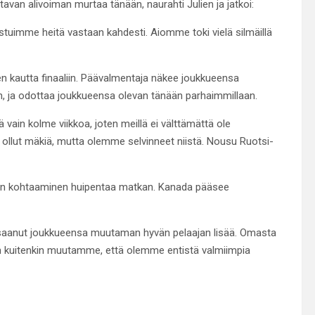
avan alivoiman murtaa tänään, naurahti Julien ja jatkoi:
istuimme heitä vastaan kahdesti. Aiomme toki vielä silmäillä
en kautta finaaliin. Päävalmentaja näkee joukkueensa
n, ja odottaa joukkueensa olevan tänään parhaimmillaan.
vain kolme viikkoa, joten meillä ei välttämättä ole
 ollut mäkiä, mutta olemme selvinneet niistä. Nousu Ruotsi-
een kohtaaminen huipentaa matkan. Kanada pääsee
 saanut joukkueensa muutaman hyvän pelaajan lisää. Omasta
 kuitenkin muutamme, että olemme entistä valmiimpia