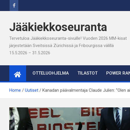
Skip
to
content
Jääkiekkoseuranta
Tervetuloa Jääkiekkoseuranta-sivuille! Vuoden 2026 MM-kisat
järjestetään Sveitsissä Zürichissä ja Fribourgissa välillä
15.5.2026 – 31.5.2026
OTTELUOHJELMA
TILASTOT
POWER RAN
Home
Uutiset
Kanadan päävalmentaja Claude Julien: ”Olen ai