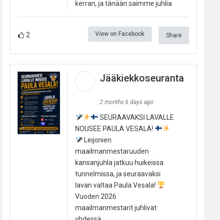
kerran, ja tänään saimme juhlia
View on Facebook
2
Share
Jääkiekkoseuranta
2 months 6 days ago
SEURAAVAKSI LAVALLE
NOUSEE PAULA VESALA!
Leijonien
maailmanmestaruuden
kansanjuhla jatkuu huikeissa
tunnelmissa, ja seuraavaksi
lavan valtaa Paula Vesala!
Vuoden 2026
maailmanmestarit juhlivat
yhdessä