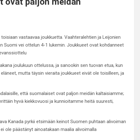
et ovat paljon meidän
 toisiaan vastaavaa joukkuetta. Vaahteralehtien ja Leijonien
oin Suomi vei ottelun 4-1 lukemin. Joukkueet ovat kohdanneet
evanssiottelu
akana joulukuun ottelussa, ja sanookin sen tuovan etua, kun
äneet, mutta täysin vieraita joukkueet eivät ole toisilleen, ja
laisille, että suomalaiset ovat paljon meidän kaltaisiamme;
t erittäin hyvä kiekkovuosi ja kunnioitamme heitä suuresti,
aava Kanada pyrkii etsimään keinot Suomen puhtaan alivoiman
e ei ole päästänyt ainoatakaan maalia alivoimalla