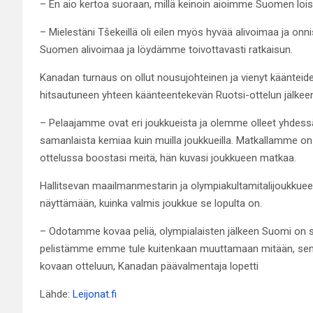
– En aio kertoa suoraan, millä keinoin aioimme Suomen loist
– Mielestäni Tšekeillä oli eilen myös hyvää alivoimaa ja onn
Suomen alivoimaa ja löydämme toivottavasti ratkaisun.
Kanadan turnaus on ollut nousujohteinen ja vienyt käänteid
hitsautuneen yhteen käänteentekevän Ruotsi-ottelun jälkee
– Pelaajamme ovat eri joukkueista ja olemme olleet yhdessä 
samanlaista kemiaa kuin muilla joukkueilla. Matkallamme on
ottelussa boostasi meitä, hän kuvasi joukkueen matkaa.
Hallitsevan maailmanmestarin ja olympiakultamitalijoukku
näyttämään, kuinka valmis joukkue se lopulta on.
– Odotamme kovaa peliä, olympialaisten jälkeen Suomi on
pelistämme emme tule kuitenkaan muuttamaan mitään, sen
kovaan otteluun, Kanadan päävalmentaja lopetti
Lähde:
Leijonat.fi