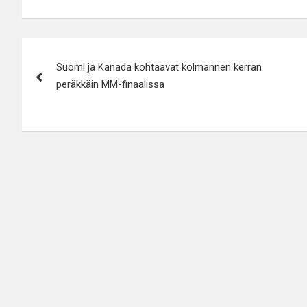
Artikkelien
Suomi ja Kanada kohtaavat kolmannen kerran
selaus
peräkkäin MM-finaalissa