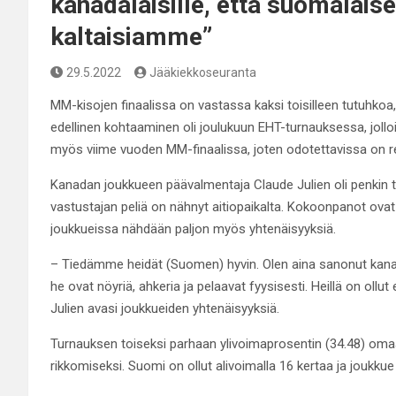
kanadalaisille, että suomalais
kaltaisiamme”
29.5.2022
Jääkiekkoseuranta
MM-kisojen finaalissa on vastassa kaksi toisilleen tutuhkoa,
edellinen kohtaaminen oli joulukuun EHT-turnauksessa, joll
myös viime vuoden MM-finaalissa, joten odotettavissa on r
Kanadan joukkueen päävalmentaja Claude Julien oli penkin t
vastustajan peliä on nähnyt aitiopaikalta. Kokoonpanot ovat el
joukkueissa nähdään paljon myös yhtenäisyyksiä.
– Tiedämme heidät (Suomen) hyvin. Olen aina sanonut kanada
he ovat nöyriä, ahkeria ja pelaavat fyysisesti. Heillä on ollu
Julien avasi joukkueiden yhtenäisyyksiä.
Turnauksen toiseksi parhaan ylivoimaprosentin (34.48) om
rikkomiseksi. Suomi on ollut alivoimalla 16 kertaa ja joukku