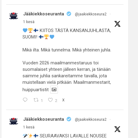
Jääkiekkoseuranta
@jaakiekkoseura2
·
1 kesä
KIITOS TÄSTÄ KANSANJUHLASTA,
SUOMI!
Mikä ilta. Mikä tunnelma. Mikä yhteinen juhla.
Vuoden 2026 maailmanmestaruus toi
suomalaiset yhteen jälleen kerran, ja tänään
saimme juhlia sankareitamme tavalla, jota
muistellaan vielä pitkään. Maailmanmestarit,
huippuartistit
1
2
X
Jääkiekkoseuranta
@jaakiekkoseura2
·
1 kesä
SEURAAVAKSI LAVALLE NOUSEE