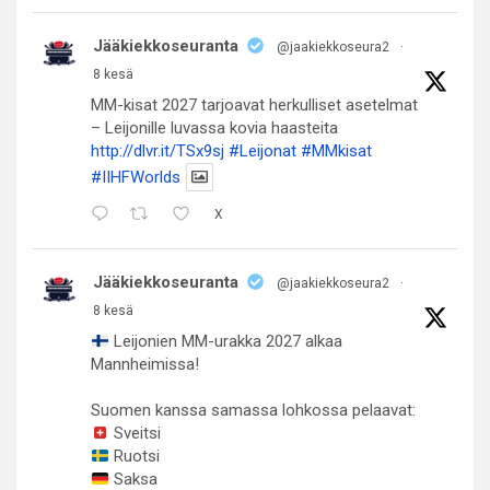
Jääkiekkoseuranta
@jaakiekkoseura2
·
8 kesä
MM-kisat 2027 tarjoavat herkulliset asetelmat
– Leijonille luvassa kovia haasteita
http://dlvr.it/TSx9sj
#Leijonat
#MMkisat
#IIHFWorlds
X
Jääkiekkoseuranta
@jaakiekkoseura2
·
8 kesä
Leijonien MM-urakka 2027 alkaa
Mannheimissa!
Suomen kanssa samassa lohkossa pelaavat:
Sveitsi
Ruotsi
Saksa