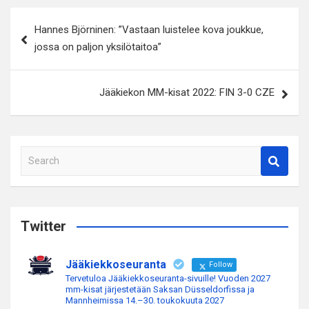
Artikkelien
Hannes Björninen: ”Vastaan luistelee kova joukkue,
selaus
jossa on paljon yksilötaitoa”
Jääkiekon MM-kisat 2022: FIN 3-0 CZE
S
e
a
r
c
Twitter
h
Jääkiekkoseuranta
Follow
Tervetuloa Jääkiekkoseuranta-sivuille! Vuoden 2027
mm-kisat järjestetään Saksan Düsseldorfissa ja
Mannheimissa 14.–30. toukokuuta 2027