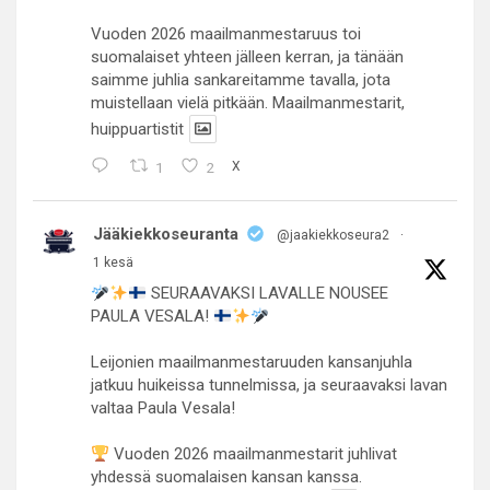
Vuoden 2026 maailmanmestaruus toi
suomalaiset yhteen jälleen kerran, ja tänään
saimme juhlia sankareitamme tavalla, jota
muistellaan vielä pitkään. Maailmanmestarit,
huippuartistit
1
2
X
Jääkiekkoseuranta
@jaakiekkoseura2
·
1 kesä
SEURAAVAKSI LAVALLE NOUSEE
PAULA VESALA!
Leijonien maailmanmestaruuden kansanjuhla
jatkuu huikeissa tunnelmissa, ja seuraavaksi lavan
valtaa Paula Vesala!
Vuoden 2026 maailmanmestarit juhlivat
yhdessä suomalaisen kansan kanssa.