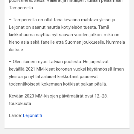
puolivälieräottelua. Välierät ja mitalipelit tullaan pelaamaan
Tampereella
– Tampereella on ollut tänä keväänä mahtava yleisö ja
Leijonat on saanut nauttia kotiyleisön tuesta. Tämä
kiekkohuuma näyttää nyt saavan vuoden jatkon, mikä on
hieno asia sekä faneille että Suomen joukkueelle, Nummela
iloitsee.
– Olen iloinen myös Latvian puolesta. He järjestivät
keväällä 2021 MM-kisat koronan vuoksi käytännössä ilman
yleisöä ja nyt latvialaiset kiekkofanit pääsevät
todennäköisesti kokemaan kotikisat paikan päällä.
Kevään 2023 MM-kisojen päivämäärät ovat 12.-28.
toukokuuta
Lähde:
Leijonat.fi