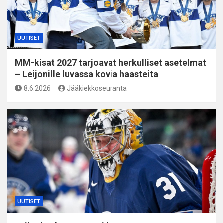
UUTISET
MM-kisat 2027 tarjoavat herkulliset asetelmat
– Leijonille luvassa kovia haasteita
8.6.2026
Jääkiekkoseuranta
UUTISET