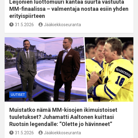
Leijonien luottomuuri kantaa suurta vastuuta
MM-finaalissa – valmentaja nostaa esiin yhden
erityispiirteen
31.5.2026
Jääkiekkoseuranta
UUTISET
Muistatko nämä MM-kisojen ikimuistoiset
tuuletukset? Juhamatti Aaltonen kuittasi
Ruotsin legendalle: ”Olette jo hävinneet”
31.5.2026
Jääkiekkoseuranta