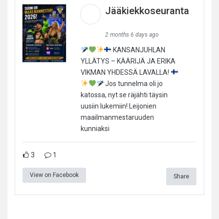
Jääkiekkoseuranta
2 months 6 days ago
KANSANJUHLAN
YLLÄTYS – KÄÄRIJÄ JA ERIKA
VIKMAN YHDESSÄ LAVALLA!
Jos tunnelma oli jo
katossa, nyt se räjähti täysin
uusiin lukemiin! Leijonien
maailmanmestaruuden
kunniaksi
3
1
View on Facebook
Share