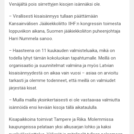
Venäjältä pois siirrettyjen kisojen isännäksi ole.
– Virallisesti kisaisännyys tullaan päättämään
Kansainvälisen Jääkiekkoliitto IIHF:n kongressin toimesta
loppuviikon aikana, Suomen jääkiekkoliiton puheenjohtaja
Harri Nummela sanoo.
– Haasteena on 11 kuukauden valmisteluaika, mikä on
todella lyhyt tämän kokoluokan tapahtumalle. Meillä on
organisaatio ja suunnitelmat valmiina ja myös Latvian
kisaisännyydestä on aikaa vain vuosi – asiaa on arvioitu
tarkasti ja olemme todenneet, että meillä on valmiudet
järjestää kisat.
– Muilla mailla yksinkertaisesti ei ole vastaavaa valmiutta
isännöidä ensi kevään kisoja tällä aikataululla.
Kisapaikkoina toimivat Tampere ja Riika. Molemmissa
kaupungeissa pelataan yksi alkusarjan lohko ja kaksi