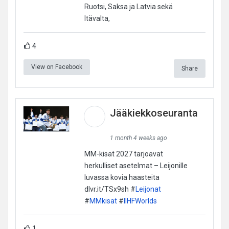
Ruotsi, Saksa ja Latvia sekä
Itävalta,
4
View on Facebook
Share
Jääkiekkoseuranta
1 month 4 weeks ago
MM-kisat 2027 tarjoavat
herkulliset asetelmat – Leijonille
luvassa kovia haasteita
dlvr.it/TSx9sh #
Leijonat
#
MMkisat
#
IIHFWorlds
1