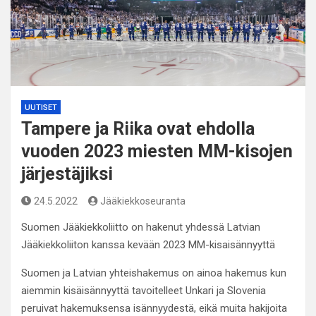
UUTISET
Tampere ja Riika ovat ehdolla
vuoden 2023 miesten MM-kisojen
järjestäjiksi
24.5.2022
Jääkiekkoseuranta
Suomen Jääkiekkoliitto on hakenut yhdessä Latvian
Jääkiekkoliiton kanssa kevään 2023 MM-kisaisännyyttä
Suomen ja Latvian yhteishakemus on ainoa hakemus kun
aiemmin kisäisännyyttä tavoitelleet Unkari ja Slovenia
peruivat hakemuksensa isännyydestä, eikä muita hakijoita