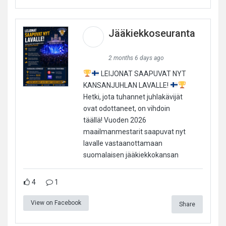
Jääkiekkoseuranta
2 months 6 days ago
LEIJONAT SAAPUVAT NYT
KANSANJUHLAN LAVALLE!
Hetki, jota tuhannet juhlakävijät
ovat odottaneet, on vihdoin
täällä! Vuoden 2026
maailmanmestarit saapuvat nyt
lavalle vastaanottamaan
suomalaisen jääkiekkokansan
4
1
View on Facebook
Share