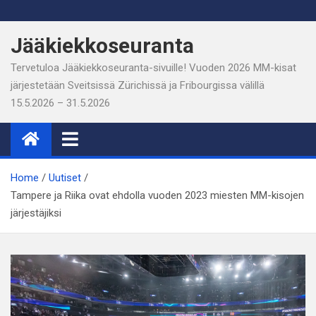
Skip
to
Jääkiekkoseuranta
content
Tervetuloa Jääkiekkoseuranta-sivuille! Vuoden 2026 MM-kisat
järjestetään Sveitsissä Zürichissä ja Fribourgissa välillä
15.5.2026 – 31.5.2026
Home
Uutiset
Tampere ja Riika ovat ehdolla vuoden 2023 miesten MM-kisojen
järjestäjiksi