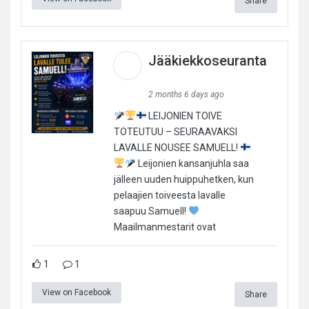
Share
Jääkiekkoseuranta
2 months 6 days ago
LEIJONIEN TOIVE
TOTEUTUU – SEURAAVAKSI
LAVALLE NOUSEE SAMUELL!
Leijonien kansanjuhla saa
jälleen uuden huippuhetken, kun
pelaajien toiveesta lavalle
saapuu Samuell!
Maailmanmestarit ovat
1
1
View on Facebook
Share