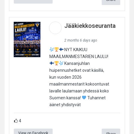
Jääkiekkoseuranta
2 months 6 days ago
NYT KAIKUU
MAAILMANMESTARIEN LAULU!
Kansanjuhlan
huipennushetket ovat käsillä,
kun vuoden 2026
maailmanmestarit kokoontuvat
lavalle laulamaan yhdessä koko
Suomen kanssa!
Tuhannet
äänet yhdistyvät
4
View on Facebook
Share