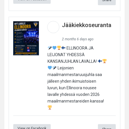
Jääkiekkoseuranta
2 months 6 days ago
ELLINOORA JA
LEIJONAT YHDESSÄ
KANSANJUHLAN LAVALLA!
Leijonien
maailmanmestaruusjuhla saa
jälleen yhden ikimuistoisen
luvun, kun Ellinoora nousee
lavalle yhdessä vuoden 2026
maailmanmestareiden kanssa!
View on Facebook