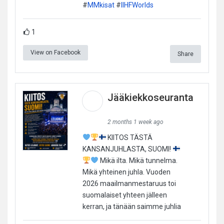
#
MMkisat
#
IIHFWorlds
1
View on Facebook
Share
Jääkiekkoseuranta
2 months 1 week ago
KIITOS TÄSTÄ
KANSANJUHLASTA, SUOMI!
Mikä ilta. Mikä tunnelma.
Mikä yhteinen juhla. Vuoden
2026 maailmanmestaruus toi
suomalaiset yhteen jälleen
kerran, ja tänään saimme juhlia