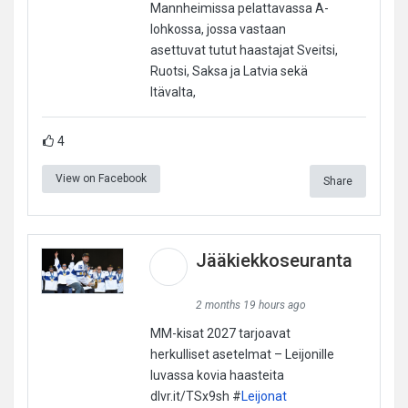
Mannheimissa pelattavassa A-
lohkossa, jossa vastaan
asettuvat tutut haastajat Sveitsi,
Ruotsi, Saksa ja Latvia sekä
Itävalta,
4
View on Facebook
Share
Jääkiekkoseuranta
2 months 19 hours ago
MM-kisat 2027 tarjoavat
herkulliset asetelmat – Leijonille
luvassa kovia haasteita
dlvr.it/TSx9sh #
Leijonat