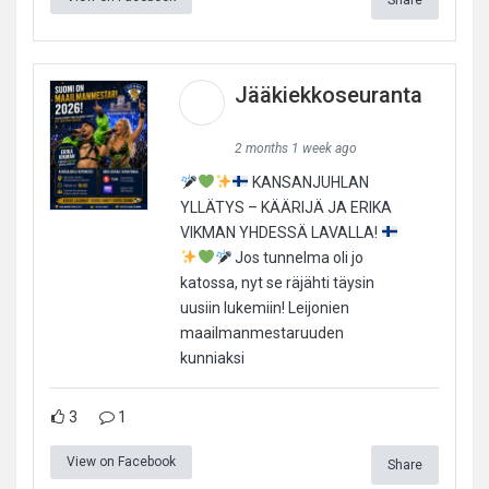
Jääkiekkoseuranta
2 months 1 week ago
KANSANJUHLAN
YLLÄTYS – KÄÄRIJÄ JA ERIKA
VIKMAN YHDESSÄ LAVALLA!
Jos tunnelma oli jo
katossa, nyt se räjähti täysin
uusiin lukemiin! Leijonien
maailmanmestaruuden
kunniaksi
3
1
View on Facebook
Share