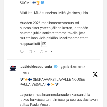
SUOMI!
Mikä ilta. Mikä tunnelma. Mikä yhteinen juhla.
Vuoden 2026 maailmanmestaruus toi
suomalaiset yhteen jälleen kerran, ja tänään
saimme juhlia sankareitamme tavalla, jota
muistellaan vielä pitkään. Maailmanmestarit,
huippuartistit
1
2
X
Jääkiekkoseuranta
@jaakiekkoseura2
·
1 kesä
SEURAAVAKSI LAVALLE NOUSEE
PAULA VESALA!
Leijonien maailmanmestaruuden kansanjuhla
jatkuu huikeissa tunnelmissa, ja seuraavaksi lavan
valtaa Paula Vesala!