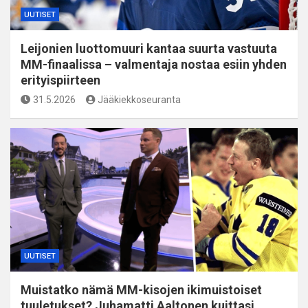
UUTISET
Leijonien luottomuuri kantaa suurta vastuuta
MM-finaalissa – valmentaja nostaa esiin yhden
erityispiirteen
31.5.2026
Jääkiekkoseuranta
UUTISET
Muistatko nämä MM-kisojen ikimuistoiset
tuuletukset? Juhamatti Aaltonen kuittasi