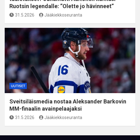
Ruotsin legendalle: ”Olette jo hävinneet”
31.5.2026
Jääkiekkoseuranta
UUTISET
Sveitsiläismedia nostaa Aleksander Barkovin
MM-finaalin avainpelaajaksi
31.5.2026
Jääkiekkoseuranta