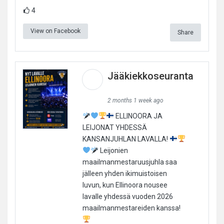
4
View on Facebook
Share
Jääkiekkoseuranta
2 months 1 week ago
ELLINOORA JA
LEIJONAT YHDESSÄ
KANSANJUHLAN LAVALLA!
Leijonien
maailmanmestaruusjuhla saa
jälleen yhden ikimuistoisen
luvun, kun Ellinoora nousee
lavalle yhdessä vuoden 2026
maailmanmestareiden kanssa!