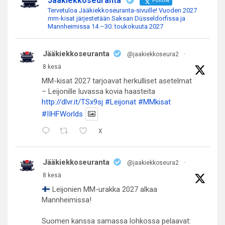
Jääkiekkoseuranta
Follow
Tervetuloa Jääkiekkoseuranta-sivuille! Vuoden 2027
mm-kisat järjestetään Saksan Düsseldorfissa ja
Mannheimissa 14.–30. toukokuuta 2027
Jääkiekkoseuranta
@jaakiekkoseura2
·
8 kesä
MM-kisat 2027 tarjoavat herkulliset asetelmat
– Leijonille luvassa kovia haasteita
http://dlvr.it/TSx9sj
#Leijonat
#MMkisat
#IIHFWorlds
X
Jääkiekkoseuranta
@jaakiekkoseura2
·
8 kesä
Leijonien MM-urakka 2027 alkaa
Mannheimissa!
Suomen kanssa samassa lohkossa pelaavat: