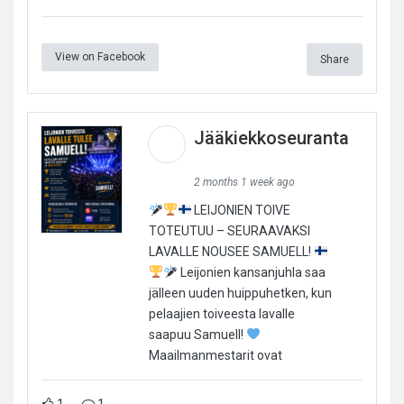
View on Facebook
Share
Jääkiekkoseuranta
2 months 1 week ago
LEIJONIEN TOIVE
TOTEUTUU – SEURAAVAKSI
LAVALLE NOUSEE SAMUELL!
Leijonien kansanjuhla saa
jälleen uuden huippuhetken, kun
pelaajien toiveesta lavalle
saapuu Samuell!
Maailmanmestarit ovat
1
1