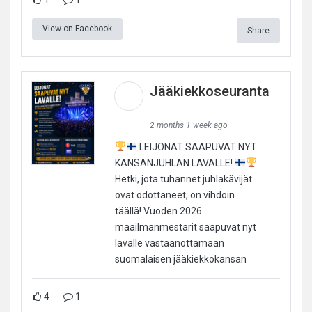
View on Facebook
Share
Jääkiekkoseuranta
2 months 1 week ago
LEIJONAT SAAPUVAT NYT
KANSANJUHLAN LAVALLE!
Hetki, jota tuhannet juhlakävijät
ovat odottaneet, on vihdoin
täällä! Vuoden 2026
maailmanmestarit saapuvat nyt
lavalle vastaanottamaan
suomalaisen jääkiekkokansan
4
1