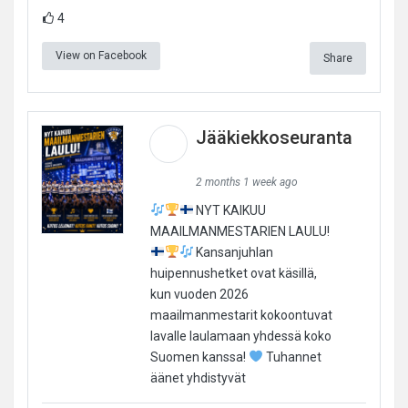
4
View on Facebook
Share
Jääkiekkoseuranta
2 months 1 week ago
NYT KAIKUU
MAAILMANMESTARIEN LAULU!
Kansanjuhlan
huipennushetket ovat käsillä,
kun vuoden 2026
maailmanmestarit kokoontuvat
lavalle laulamaan yhdessä koko
Suomen kanssa!
Tuhannet
äänet yhdistyvät