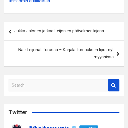
IIHF.comin artikkelissa
Artikkelien
Jukka Jalonen jatkaa Leijonien päävalmentajana
selaus
Näe Leijonat Turussa – Karjala-turnauksen liput nyt
myynnissä
S
e
a
r
c
Twitter
h