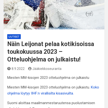
UUTISET
Näin Leijonat pelaa kotikisoissa
toukokuussa 2023 –
Otteluohjelma on julkaistu!
8.9.2022
Jääkiekkoseuranta
Miesten MM-kisojen 2023 otteluohjelma on julkaistu
Miesten MM-kisojen 2023 otteluohjelma on julkaistu.
Koko
ohjelma löytyy IIHF:n virallisilta kisasivuilta.
Suomi aloittaa maailmanmestaruutensa puolustamisen