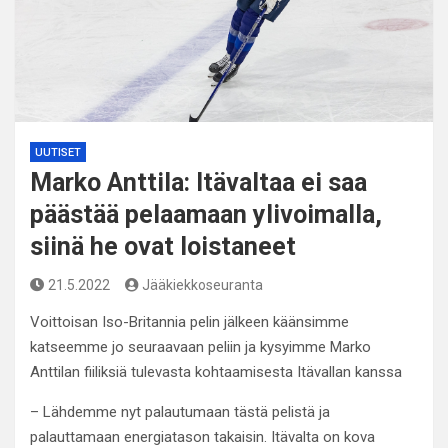
UUTISET
Marko Anttila: Itävaltaa ei saa
päästää pelaamaan ylivoimalla,
siinä he ovat loistaneet
21.5.2022
Jääkiekkoseuranta
Voittoisan Iso-Britannia pelin jälkeen käänsimme
katseemme jo seuraavaan peliin ja kysyimme Marko
Anttilan fiiliksiä tulevasta kohtaamisesta Itävallan kanssa
– Lähdemme nyt palautumaan tästä pelistä ja
palauttamaan energiatason takaisin. Itävalta on kova