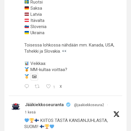
Ruotsi
Saksa
Latvia
Itävalta
Slovenia
Ukraina
Toisessa lohkossa nähdään mm. Kanada, USA,
Tshekki ja Slovakia.
Veikkaa:
MM-kultaa voittaa?
1
X
Jääkiekkoseuranta
@jaakiekkoseura2
·
1 kesä
KIITOS TÄSTÄ KANSANJUHLASTA,
SUOMI!