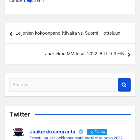
Lähde:
Leijonat.fi
Artikkelien
Leijonien kokoonpano Itävalta vs. Suomi – otteluun
selaus
Jääkiekon MM-kisat 2022: AUT 0-3 FIN
S
e
a
r
c
Twitter
h
Jääkiekkoseuranta
Follow
Tervetuloa Jääkiekkoseuranta-sivuille! Vuoden 2027