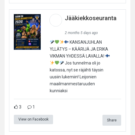
Jääkiekkoseuranta
2 months 5 days ago
KANSANJUHLAN
YLLÄTYS – KÄÄRIJÄ JA ERIKA
VIKMAN YHDESSÄ LAVALLA!
Jos tunnelma oli jo
katossa, nyt se räjähti täysin
uusiin lukemiin! Leijonien
maailmanmestaruuden
kunniaksi
3
1
View on Facebook
Share