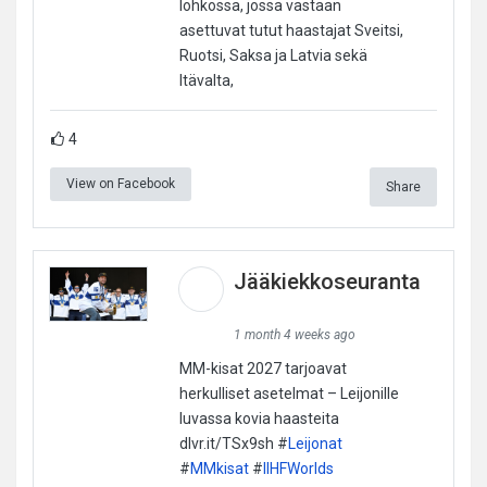
lohkossa, jossa vastaan
asettuvat tutut haastajat Sveitsi,
Ruotsi, Saksa ja Latvia sekä
Itävalta,
4
View on Facebook
Share
Jääkiekkoseuranta
1 month 4 weeks ago
MM-kisat 2027 tarjoavat
herkulliset asetelmat – Leijonille
luvassa kovia haasteita
dlvr.it/TSx9sh #
Leijonat
#
MMkisat
#
IIHFWorlds