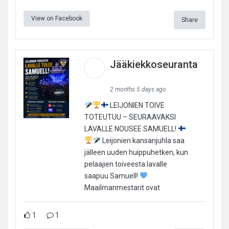
View on Facebook
Share
Jääkiekkoseuranta
2 months 5 days ago
LEIJONIEN TOIVE
TOTEUTUU – SEURAAVAKSI
LAVALLE NOUSEE SAMUELL!
Leijonien kansanjuhla saa
jälleen uuden huippuhetken, kun
pelaajien toiveesta lavalle
saapuu Samuell!
Maailmanmestarit ovat
1
1