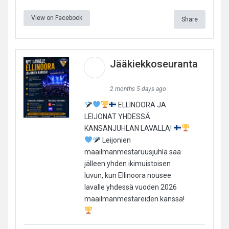
View on Facebook
Share
Jääkiekkoseuranta
2 months 5 days ago
ELLINOORA JA
LEIJONAT YHDESSÄ
KANSANJUHLAN LAVALLA!
Leijonien
maailmanmestaruusjuhla saa
jälleen yhden ikimuistoisen
luvun, kun Ellinoora nousee
lavalle yhdessä vuoden 2026
maailmanmestareiden kanssa!