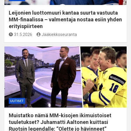
Leijonien luottomuuri kantaa suurta vastuuta
MM-finaalissa – valmentaja nostaa esiin yhden
erityispiirteen
31.5.2026
Jääkiekkoseuranta
UUTISET
Muistatko nämä MM-kisojen ikimuistoiset
tuuletukset? Juhamatti Aaltonen kuittasi
Ruotsin legendalle: ”Olette jo hävinneet”