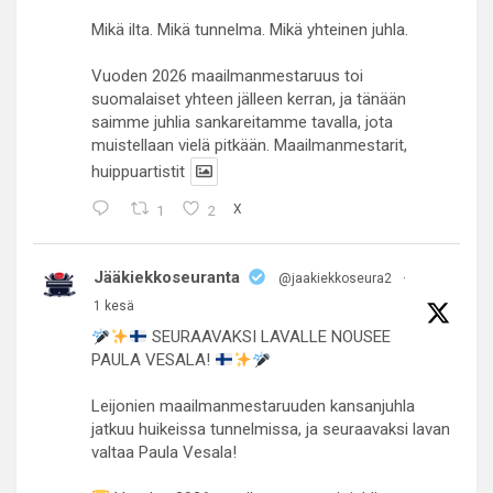
Mikä ilta. Mikä tunnelma. Mikä yhteinen juhla.
Vuoden 2026 maailmanmestaruus toi
suomalaiset yhteen jälleen kerran, ja tänään
saimme juhlia sankareitamme tavalla, jota
muistellaan vielä pitkään. Maailmanmestarit,
huippuartistit
1
2
X
Jääkiekkoseuranta
@jaakiekkoseura2
·
1 kesä
SEURAAVAKSI LAVALLE NOUSEE
PAULA VESALA!
Leijonien maailmanmestaruuden kansanjuhla
jatkuu huikeissa tunnelmissa, ja seuraavaksi lavan
valtaa Paula Vesala!