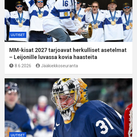
UUTISET
MM-kisat 2027 tarjoavat herkulliset asetelmat
– Leijonille luvassa kovia haasteita
8.6.2026
Jääkiekkoseuranta
UUTISET