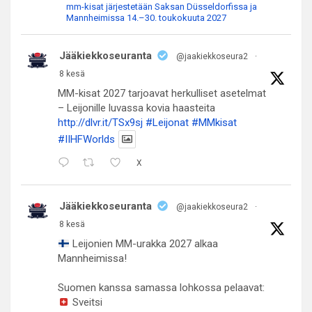
mm-kisat järjestetään Saksan Düsseldorfissa ja
Mannheimissa 14.–30. toukokuuta 2027
Jääkiekkoseuranta
@jaakiekkoseura2
·
8 kesä
MM-kisat 2027 tarjoavat herkulliset asetelmat
– Leijonille luvassa kovia haasteita
http://dlvr.it/TSx9sj
#Leijonat
#MMkisat
#IIHFWorlds
X
Jääkiekkoseuranta
@jaakiekkoseura2
·
8 kesä
Leijonien MM-urakka 2027 alkaa
Mannheimissa!
Suomen kanssa samassa lohkossa pelaavat:
Sveitsi