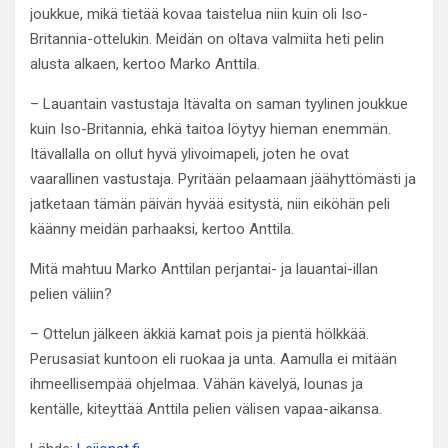
joukkue, mikä tietää kovaa taistelua niin kuin oli Iso-
Britannia-ottelukin. Meidän on oltava valmiita heti pelin
alusta alkaen, kertoo Marko Anttila.
– Lauantain vastustaja Itävalta on saman tyylinen joukkue
kuin Iso-Britannia, ehkä taitoa löytyy hieman enemmän.
Itävallalla on ollut hyvä ylivoimapeli, joten he ovat
vaarallinen vastustaja. Pyritään pelaamaan jäähyttömästi ja
jatketaan tämän päivän hyvää esitystä, niin eiköhän peli
käänny meidän parhaaksi, kertoo Anttila.
Mitä mahtuu Marko Anttilan perjantai- ja lauantai-illan
pelien väliin?
– Ottelun jälkeen äkkiä kamat pois ja pientä hölkkää.
Perusasiat kuntoon eli ruokaa ja unta. Aamulla ei mitään
ihmeellisempää ohjelmaa. Vähän kävelyä, lounas ja
kentälle, kiteyttää Anttila pelien välisen vapaa-aikansa.