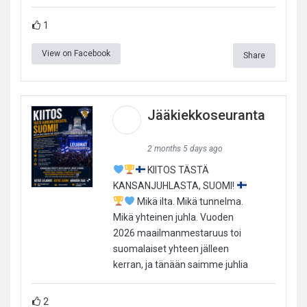
1
View on Facebook
Share
Jääkiekkoseuranta
2 months 5 days ago
KIITOS TÄSTÄ
KANSANJUHLASTA, SUOMI!
Mikä ilta. Mikä tunnelma.
Mikä yhteinen juhla. Vuoden
2026 maailmanmestaruus toi
suomalaiset yhteen jälleen
kerran, ja tänään saimme juhlia
2