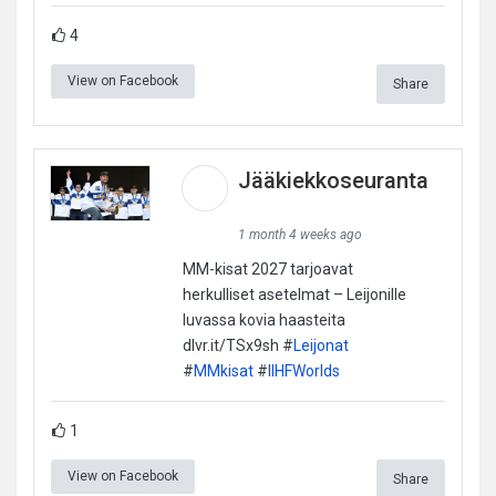
4
View on Facebook
Share
Jääkiekkoseuranta
1 month 4 weeks ago
MM-kisat 2027 tarjoavat
herkulliset asetelmat – Leijonille
luvassa kovia haasteita
dlvr.it/TSx9sh #
Leijonat
#
MMkisat
#
IIHFWorlds
1
View on Facebook
Share