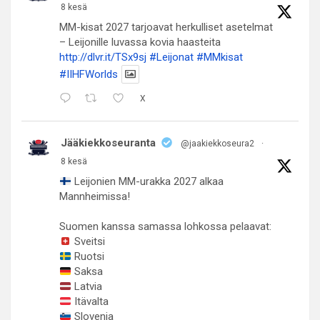
8 kesä
MM-kisat 2027 tarjoavat herkulliset asetelmat
– Leijonille luvassa kovia haasteita
http://dlvr.it/TSx9sj
#Leijonat
#MMkisat
#IIHFWorlds
X
Jääkiekkoseuranta
@jaakiekkoseura2
·
8 kesä
Leijonien MM-urakka 2027 alkaa
Mannheimissa!
Suomen kanssa samassa lohkossa pelaavat:
Sveitsi
Ruotsi
Saksa
Latvia
Itävalta
Slovenia