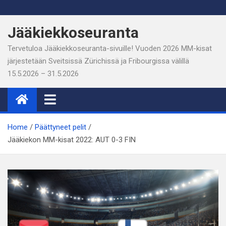
Skip
to
Jääkiekkoseuranta
content
Tervetuloa Jääkiekkoseuranta-sivuille! Vuoden 2026 MM-kisat
järjestetään Sveitsissä Zürichissä ja Fribourgissa välillä
15.5.2026 – 31.5.2026
Home
Päättyneet pelit
Jääkiekon MM-kisat 2022: AUT 0-3 FIN