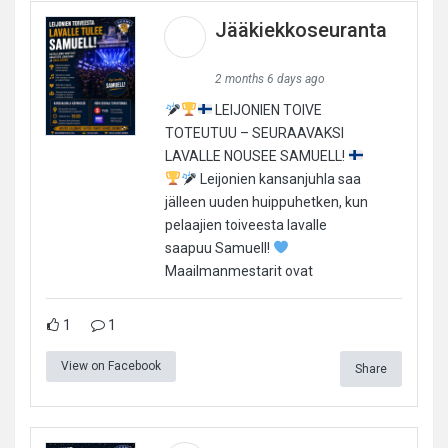
Jääkiekkoseuranta
2 months 6 days ago
LEIJONIEN TOIVE
TOTEUTUU – SEURAAVAKSI
LAVALLE NOUSEE SAMUELL!
Leijonien kansanjuhla saa
jälleen uuden huippuhetken, kun
pelaajien toiveesta lavalle
saapuu Samuell!
Maailmanmestarit ovat
1
1
View on Facebook
Share