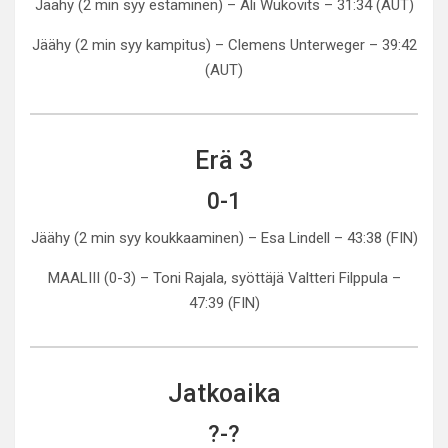
Jäähy (2 min syy estäminen) – Ali Wukovits – 31:34 (AUT)
Jäähy (2 min syy kampitus) – Clemens Unterweger – 39:42
(AUT)
Erä 3
0-1
Jäähy (2 min syy koukkaaminen) – Esa Lindell – 43:38 (FIN)
MAALIII (0-3) – Toni Rajala, syöttäjä Valtteri Filppula –
47:39 (FIN)
Jatkoaika
?-?