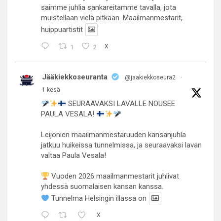
saimme juhlia sankareitamme tavalla, jota
muistellaan vielä pitkään. Maailmanmestarit,
huippuartistit
1
2
X
Jääkiekkoseuranta
@jaakiekkoseura2
·
1 kesä
SEURAAVAKSI LAVALLE NOUSEE
PAULA VESALA!
Leijonien maailmanmestaruuden kansanjuhla
jatkuu huikeissa tunnelmissa, ja seuraavaksi lavan
valtaa Paula Vesala!
Vuoden 2026 maailmanmestarit juhlivat
yhdessä suomalaisen kansan kanssa.
Tunnelma Helsingin illassa on
X