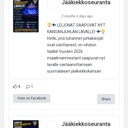
Jääkiekkoseuranta
2 months 6 days ago
LEIJONAT SAAPUVAT NYT
KANSANJUHLAN LAVALLE!
Hetki, jota tuhannet juhlakävijät
ovat odottaneet, on vihdoin
täällä! Vuoden 2026
maailmanmestarit saapuvat nyt
lavalle vastaanottamaan
suomalaisen jääkiekkokansan
4
1
View on Facebook
Share
Jääkiekkoseuranta