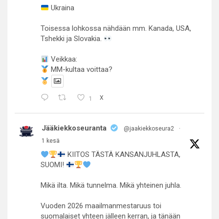
Ukraina
Toisessa lohkossa nähdään mm. Kanada, USA,
Tshekki ja Slovakia.
Veikkaa:
MM-kultaa voittaa?
1
X
Jääkiekkoseuranta
@jaakiekkoseura2
·
1 kesä
KIITOS TÄSTÄ KANSANJUHLASTA,
SUOMI!
Mikä ilta. Mikä tunnelma. Mikä yhteinen juhla.
Vuoden 2026 maailmanmestaruus toi
suomalaiset yhteen jälleen kerran, ja tänään