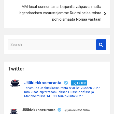
MM-kisat sunnuntaina: Leijonilla välipäivä, mutta
legendaarinen vastustajamme Ruotsi pelaa toista
pohjoismaata Norjaa vastaan
S
e
a
r
c
Twitter
h
Jääkiekkoseuranta
Follow
Tervetuloa Jääkiekkoseuranta-sivuille! Vuoden 2027
mm-kisat järjestetään Saksan Düsseldorfissa ja
Mannheimissa 14.–30. toukokuuta 2027
Jääkiekkoseuranta
@jaakiekkoseura2
·