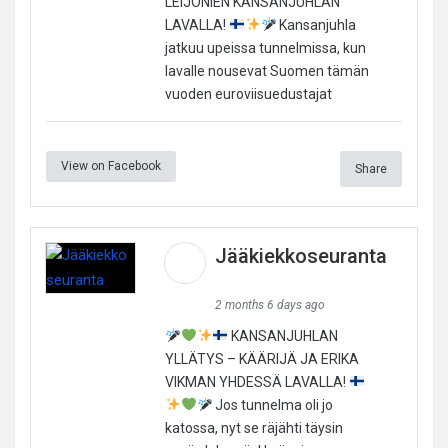
LEIJONIEN KANSANJUHLAN
LAVALLA!
Kansanjuhla
jatkuu upeissa tunnelmissa, kun
lavalle nousevat Suomen tämän
vuoden euroviisuedustajat
View on Facebook
Share
Jääkiekkoseuranta
2 months 6 days ago
KANSANJUHLAN
YLLÄTYS – KÄÄRIJÄ JA ERIKA
VIKMAN YHDESSÄ LAVALLA!
Jos tunnelma oli jo
katossa, nyt se räjähti täysin