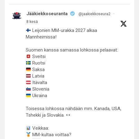
Jääkiekkoseuranta
@jaakiekkoseura2
·
8 kesä
Leijonien MM-urakka 2027 alkaa
Mannheimissa!
Suomen kanssa samassa lohkossa pelaavat:
Sveitsi
Ruotsi
Saksa
Latvia
Itävalta
Slovenia
Ukraina
Toisessa lohkossa nähdään mm. Kanada, USA,
Tshekki ja Slovakia.
Veikkaa:
MM-kultaa voittaa?