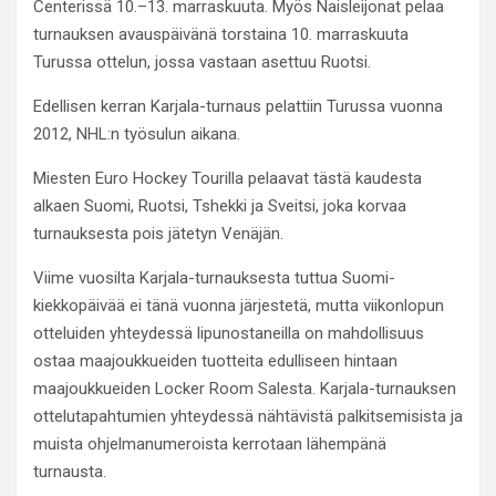
Centerissä 10.–13. marraskuuta. Myös Naisleijonat pelaa
turnauksen avauspäivänä torstaina 10. marraskuuta
Turussa ottelun, jossa vastaan asettuu Ruotsi.
Edellisen kerran Karjala-turnaus pelattiin Turussa vuonna
2012, NHL:n työsulun aikana.
Miesten Euro Hockey Tourilla pelaavat tästä kaudesta
alkaen Suomi, Ruotsi, Tshekki ja Sveitsi, joka korvaa
turnauksesta pois jätetyn Venäjän.
Viime vuosilta Karjala-turnauksesta tuttua Suomi-
kiekkopäivää ei tänä vuonna järjestetä, mutta viikonlopun
otteluiden yhteydessä lipunostaneilla on mahdollisuus
ostaa maajoukkueiden tuotteita edulliseen hintaan
maajoukkueiden Locker Room Salesta. Karjala-turnauksen
ottelutapahtumien yhteydessä nähtävistä palkitsemisista ja
muista ohjelmanumeroista kerrotaan lähempänä
turnausta.