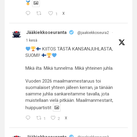
1
X
Jääkiekkoseuranta
@jaakiekkoseura2
·
1 kesä
KIITOS TÄSTÄ KANSANJUHLASTA,
SUOMI!
Mikä ilta. Mikä tunnelma. Mikä yhteinen juhla.
Vuoden 2026 maailmanmestaruus toi
suomalaiset yhteen jälleen kerran, ja tänään
saimme juhlia sankareitamme tavalla, jota
muistellaan vielä pitkään. Maailmanmestarit,
huippuartistit
1
2
X