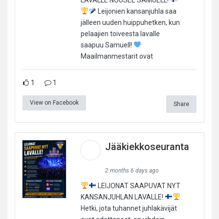
Leijonien kansanjuhla saa
jälleen uuden huippuhetken, kun
pelaajien toiveesta lavalle
saapuu Samuell!
Maailmanmestarit ovat
1
1
View on Facebook
Share
Jääkiekkoseuranta
2 months 6 days ago
LEIJONAT SAAPUVAT NYT
KANSANJUHLAN LAVALLE!
Hetki, jota tuhannet juhlakävijät