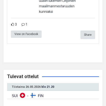
uusiin lukemiin! Leijonien
maailmanmestaruuden
kunniaksi
3
1
View on Facebook
Share
Tulevat ottelut
Tiistaina 26.05.2026
klo 21.20
SUI
-
FIN