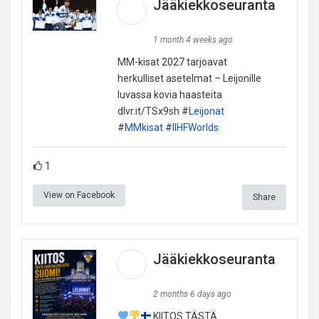
Jääkiekkoseuranta
1 month 4 weeks ago
MM-kisat 2027 tarjoavat
herkulliset asetelmat – Leijonille
luvassa kovia haasteita
dlvr.it/TSx9sh #
Leijonat
#
MMkisat
#
IIHFWorlds
1
View on Facebook
Share
Jääkiekkoseuranta
2 months 6 days ago
KIITOS TÄSTÄ