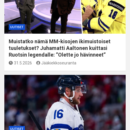
UUTISET
Muistatko nämä MM-kisojen ikimuistoiset
tuuletukset? Juhamatti Aaltonen kuittasi
Ruotsin legendalle: ”Olette jo hävinneet”
31.5.2026
Jääkiekkoseuranta
UUTISET