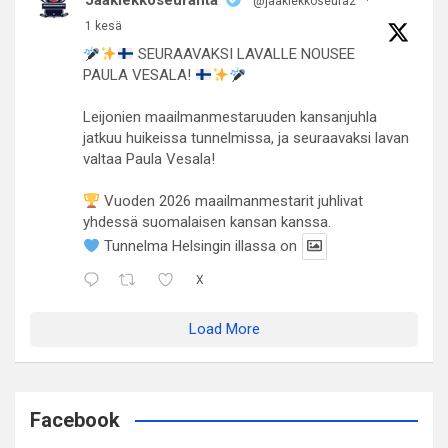
Jääkiekkoseuranta
@jaakiekkoseura2
·
1 kesä
SEURAAVAKSI LAVALLE NOUSEE
PAULA VESALA!
Leijonien maailmanmestaruuden kansanjuhla
jatkuu huikeissa tunnelmissa, ja seuraavaksi lavan
valtaa Paula Vesala!
Vuoden 2026 maailmanmestarit juhlivat
yhdessä suomalaisen kansan kanssa.
Tunnelma Helsingin illassa on
X
Load More
Facebook