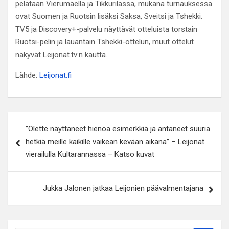
pelataan Vierumäellä ja Tikkurilassa, mukana turnauksessa
ovat Suomen ja Ruotsin lisäksi Saksa, Sveitsi ja Tshekki.
TV5 ja Discovery+-palvelu näyttävät otteluista torstain
Ruotsi-pelin ja lauantain Tshekki-ottelun, muut ottelut
näkyvät Leijonat.tv:n kautta.
Lähde:
Leijonat.fi
Artikkelien
”Olette näyttäneet hienoa esimerkkiä ja antaneet suuria
selaus
hetkiä meille kaikille vaikean kevään aikana” – Leijonat
vierailulla Kultarannassa – Katso kuvat
Jukka Jalonen jatkaa Leijonien päävalmentajana