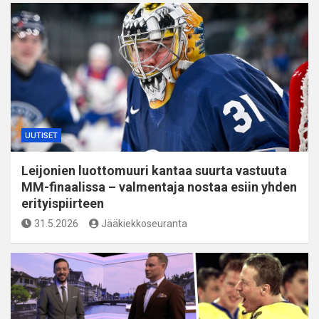
UUTISET
Leijonien luottomuuri kantaa suurta vastuuta
MM-finaalissa – valmentaja nostaa esiin yhden
erityispiirteen
31.5.2026
Jääkiekkoseuranta