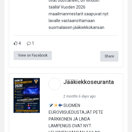
ovat odottaneet, on vihdoin
täällä! Vuoden 2026
maailmanmestarit saapuvat nyt
lavalle vastaanottamaan
suomalaisen jääkiekkokansan
4
1
View on Facebook
Share
Jääkiekkoseuranta
2 months 6 days ago
SUOMEN
EUROVIISUEDUSTAJAT PETE
PARKKONEN JA LINDA
LAMPENIUS OVAT NYT