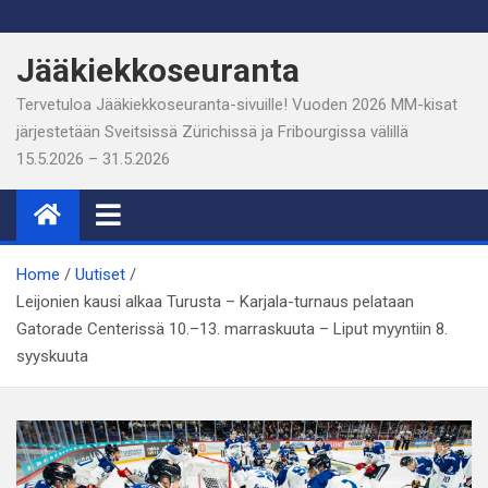
Skip
to
Jääkiekkoseuranta
content
Tervetuloa Jääkiekkoseuranta-sivuille! Vuoden 2026 MM-kisat
järjestetään Sveitsissä Zürichissä ja Fribourgissa välillä
15.5.2026 – 31.5.2026
Home
Uutiset
Leijonien kausi alkaa Turusta – Karjala-turnaus pelataan
Gatorade Centerissä 10.–13. marraskuuta – Liput myyntiin 8.
syyskuuta