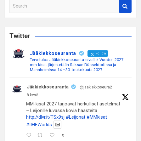
S
e
a
r
c
Twitter
h
Jääkiekkoseuranta
Follow
Tervetuloa Jääkiekkoseuranta-sivuille! Vuoden 2027
mm-kisat järjestetään Saksan Düsseldorfissa ja
Mannheimissa 14.–30. toukokuuta 2027
Jääkiekkoseuranta
@jaakiekkoseura2
·
8 kesä
MM-kisat 2027 tarjoavat herkulliset asetelmat
– Leijonille luvassa kovia haasteita
http://dlvr.it/TSx9sj
#Leijonat
#MMkisat
#IIHFWorlds
X