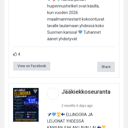
huipennushetket ovat käsillä,
kun vuoden 2026
maailmanmestarit kokoontuvat
lavalle laulamaan yhdessä koko
Suomen kanssa!
Tuhannet
äänet yhdistyvät
4
View on Facebook
Share
Jääkiekkoseuranta
2 months 6 days ago
ELLINOORA JA
LEIJONAT YHDESSÄ
KANSANJUHLAN LAVALLA!