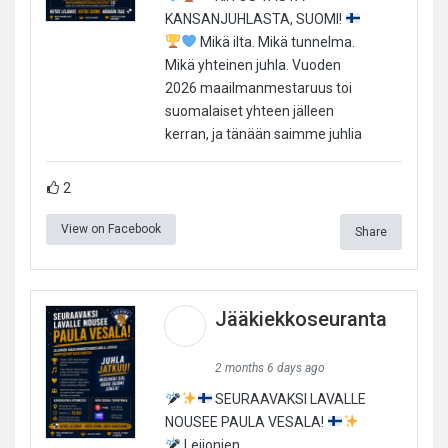
KANSANJUHLASTA, SUOMI!
Mikä ilta. Mikä tunnelma.
Mikä yhteinen juhla. Vuoden
2026 maailmanmestaruus toi
suomalaiset yhteen jälleen
kerran, ja tänään saimme juhlia
2
View on Facebook
Share
Jääkiekkoseuranta
2 months 6 days ago
SEURAAVAKSI LAVALLE
NOUSEE PAULA VESALA!
Leijonien