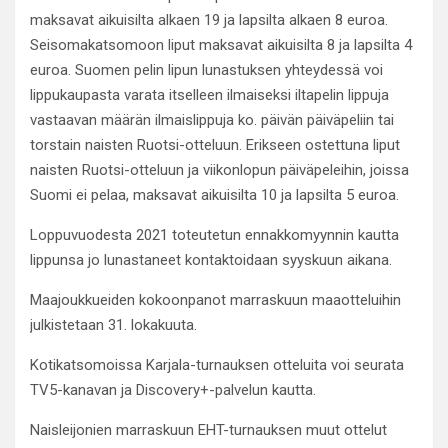
maksavat aikuisilta alkaen 19 ja lapsilta alkaen 8 euroa.
Seisomakatsomoon liput maksavat aikuisilta 8 ja lapsilta 4
euroa. Suomen pelin lipun lunastuksen yhteydessä voi
lippukaupasta varata itselleen ilmaiseksi iltapelin lippuja
vastaavan määrän ilmaislippuja ko. päivän päiväpeliin tai
torstain naisten Ruotsi-otteluun. Erikseen ostettuna liput
naisten Ruotsi-otteluun ja viikonlopun päiväpeleihin, joissa
Suomi ei pelaa, maksavat aikuisilta 10 ja lapsilta 5 euroa.
Loppuvuodesta 2021 toteutetun ennakkomyynnin kautta
lippunsa jo lunastaneet kontaktoidaan syyskuun aikana.
Maajoukkueiden kokoonpanot marraskuun maaotteluihin
julkistetaan 31. lokakuuta.
Kotikatsomoissa Karjala-turnauksen otteluita voi seurata
TV5-kanavan ja Discovery+-palvelun kautta.
Naisleijonien marraskuun EHT-turnauksen muut ottelut