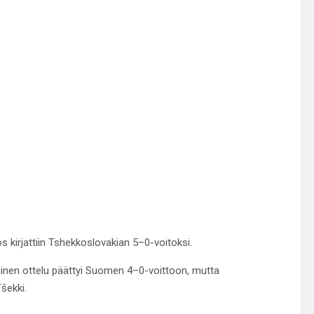
s kirjattiin Tshekkoslovakian 5–0-voitoksi.
mäinen ottelu päättyi Suomen 4–0-voittoon, mutta
šekki.