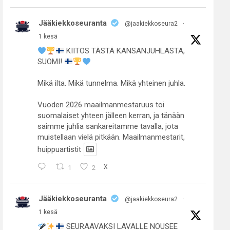
Jääkiekkoseuranta
@jaakiekkoseura2
·
1 kesä
KIITOS TÄSTÄ KANSANJUHLASTA,
SUOMI!
Mikä ilta. Mikä tunnelma. Mikä yhteinen juhla.
Vuoden 2026 maailmanmestaruus toi
suomalaiset yhteen jälleen kerran, ja tänään
saimme juhlia sankareitamme tavalla, jota
muistellaan vielä pitkään. Maailmanmestarit,
huippuartistit
1
2
X
Jääkiekkoseuranta
@jaakiekkoseura2
·
1 kesä
SEURAAVAKSI LAVALLE NOUSEE