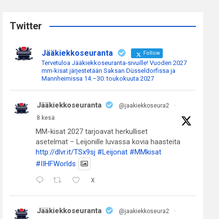
r
c
Twitter
h
Jääkiekkoseuranta
Follow
Tervetuloa Jääkiekkoseuranta-sivuille! Vuoden 2027
mm-kisat järjestetään Saksan Düsseldorfissa ja
Mannheimissa 14.–30. toukokuuta 2027
Jääkiekkoseuranta
@jaakiekkoseura2
·
8 kesä
MM-kisat 2027 tarjoavat herkulliset
asetelmat – Leijonille luvassa kovia haasteita
http://dlvr.it/TSx9sj
#Leijonat
#MMkisat
#IIHFWorlds
X
Jääkiekkoseuranta
@jaakiekkoseura2
·