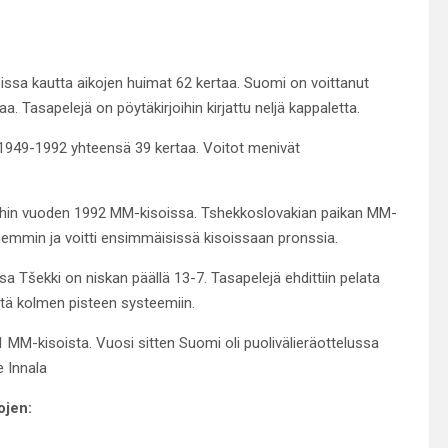
sa kautta aikojen huimat 62 kertaa. Suomi on voittanut
a. Tasapelejä on pöytäkirjoihin kirjattu neljä kappaletta.
1949-1992 yhteensä 39 kertaa. Voitot menivät
eihin vuoden 1992 MM-kisoissa. Tshekkoslovakian paikan MM-
öhemmin ja voitti ensimmäisissä kisoissaan pronssia.
a Tšekki on niskan päällä 13-7. Tasapelejä ehdittiin pelata
tä kolmen pisteen systeemiin.
M-kisoista. Vuosi sitten Suomi oli puolivälieräottelussa
e Innala
ojen: