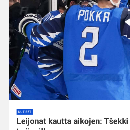
UUTISET
Leijonat kautta aikojen: Tšekki