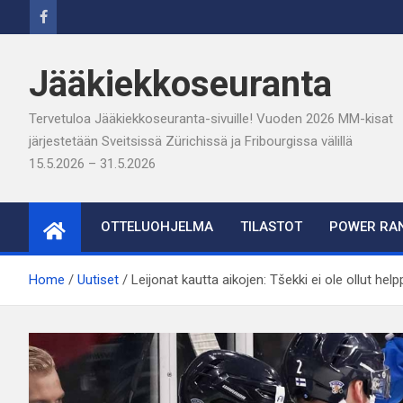
Skip
to
content
Jääkiekkoseuranta
Tervetuloa Jääkiekkoseuranta-sivuille! Vuoden 2026 MM-kisat
järjestetään Sveitsissä Zürichissä ja Fribourgissa välillä
15.5.2026 – 31.5.2026
OTTELUOHJELMA
TILASTOT
POWER RAN
Home
Uutiset
Leijonat kautta aikojen: Tšekki ei ole ollut help