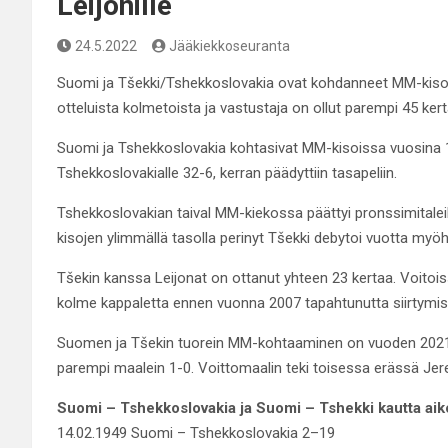
Leijonille
24.5.2022
Jääkiekkoseuranta
Suomi ja Tšekki/Tshekkoslovakia ovat kohdanneet MM-kisois
otteluista kolmetoista ja vastustaja on ollut parempi 45 kerta
Suomi ja Tshekkoslovakia kohtasivat MM-kisoissa vuosina 
Tshekkoslovakialle 32-6, kerran päädyttiin tasapeliin.
Tshekkoslovakian taival MM-kiekossa päättyi pronssimital
kisojen ylimmällä tasolla perinyt Tšekki debytoi vuotta my
Tšekin kanssa Leijonat on ottanut yhteen 23 kertaa. Voitoiss
kolme kappaletta ennen vuonna 2007 tapahtunutta siirtymis
Suomen ja Tšekin tuorein MM-kohtaaminen on vuoden 2021 M
parempi maalein 1-0. Voittomaalin teki toisessa erässä Jer
Suomi – Tshekkoslovakia ja Suomi – Tshekki kautta aik
14.02.1949 Suomi – Tshekkoslovakia 2–19