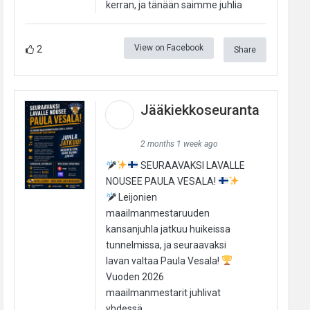
kerran, ja tänään saimme juhlia
View on Facebook
2
Share
Jääkiekkoseuranta
2 months 1 week ago
SEURAAVAKSI LAVALLE
NOUSEE PAULA VESALA!
Leijonien
maailmanmestaruuden
kansanjuhla jatkuu huikeissa
tunnelmissa, ja seuraavaksi
lavan valtaa Paula Vesala!
Vuoden 2026
maailmanmestarit juhlivat
yhdessä