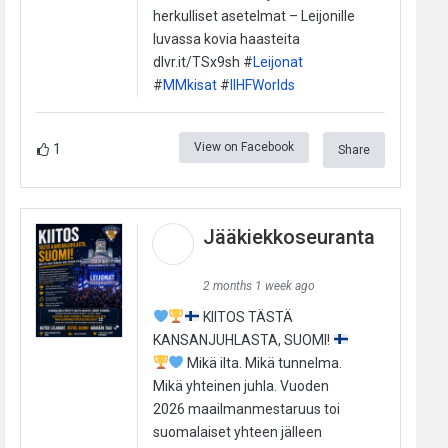
herkulliset asetelmat – Leijonille
luvassa kovia haasteita
dlvr.it/TSx9sh #
Leijonat
#
MMkisat
#
IIHFWorlds
View on Facebook
1
Share
Jääkiekkoseuranta
2 months 1 week ago
KIITOS TÄSTÄ
KANSANJUHLASTA, SUOMI!
Mikä ilta. Mikä tunnelma.
Mikä yhteinen juhla. Vuoden
2026 maailmanmestaruus toi
suomalaiset yhteen jälleen