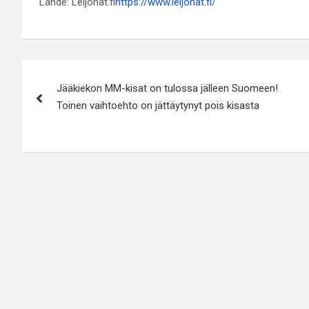
Lähde: Leijonat.fi
https://www.leijonat.fi/
Artikkelien
Jääkiekon MM-kisat on tulossa jälleen Suomeen!
selaus
Toinen vaihtoehto on jättäytynyt pois kisasta