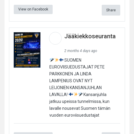
View on Facebook
Share
Jääkiekkoseuranta
2 months 4 days ago
SUOMEN
EUROVIISUEDUSTAJAT PETE
PARKKONEN JA LINDA
LAMPENIUS OVAT NYT
LEIJONIEN KANSANJUHLAN
LAVALLA!
Kansanjuhla
jatkuu upeissa tunnelmissa, kun
lavalle nousevat Suomen tämän
vuoden euroviisuedustajat