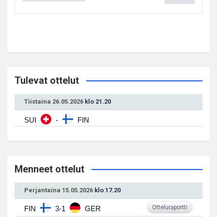
Tulevat ottelut
Tiistaina 26.05.2026
klo 21.20
SUI
-
FIN
Menneet ottelut
Perjantaina 15.05.2026
klo 17.20
Otteluraportti
FIN
3-1
GER