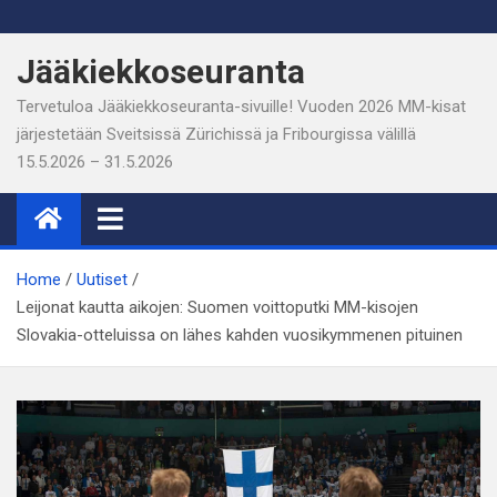
Skip
to
Jääkiekkoseuranta
content
Tervetuloa Jääkiekkoseuranta-sivuille! Vuoden 2026 MM-kisat
järjestetään Sveitsissä Zürichissä ja Fribourgissa välillä
15.5.2026 – 31.5.2026
Home
Uutiset
Leijonat kautta aikojen: Suomen voittoputki MM-kisojen
Slovakia-otteluissa on lähes kahden vuosikymmenen pituinen