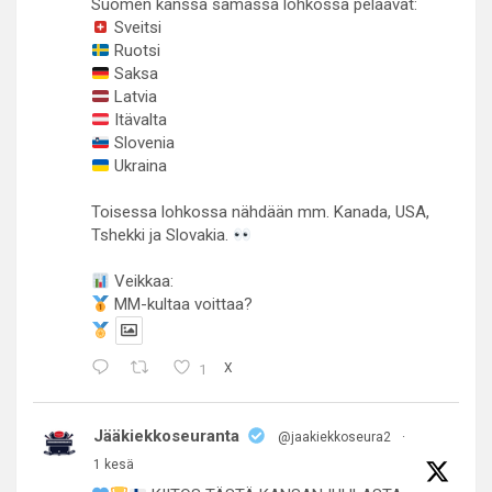
Suomen kanssa samassa lohkossa pelaavat:
Sveitsi
Ruotsi
Saksa
Latvia
Itävalta
Slovenia
Ukraina
Toisessa lohkossa nähdään mm. Kanada, USA,
Tshekki ja Slovakia.
Veikkaa:
MM-kultaa voittaa?
1
X
Jääkiekkoseuranta
@jaakiekkoseura2
·
1 kesä