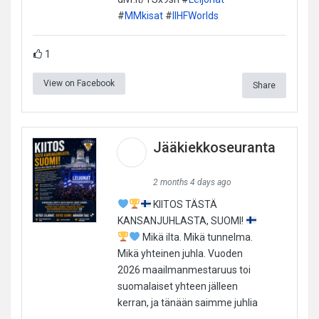
#
MMkisat
#
IIHFWorlds
1
View on Facebook
Share
Jääkiekkoseuranta
2 months 4 days ago
KIITOS TÄSTÄ
KANSANJUHLASTA, SUOMI!
Mikä ilta. Mikä tunnelma.
Mikä yhteinen juhla. Vuoden
2026 maailmanmestaruus toi
suomalaiset yhteen jälleen
kerran, ja tänään saimme juhlia