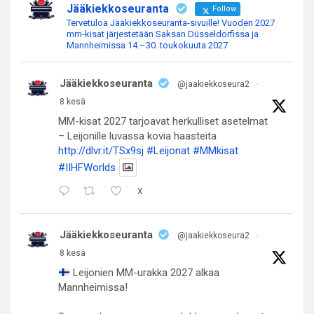
Jääkiekkoseuranta
Follow
Tervetuloa Jääkiekkoseuranta-sivuille! Vuoden 2027
mm-kisat järjestetään Saksan Düsseldorfissa ja
Mannheimissa 14.–30. toukokuuta 2027
Jääkiekkoseuranta
@jaakiekkoseura2
·
8 kesä
MM-kisat 2027 tarjoavat herkulliset asetelmat
– Leijonille luvassa kovia haasteita
http://dlvr.it/TSx9sj
#Leijonat
#MMkisat
#IIHFWorlds
X
Jääkiekkoseuranta
@jaakiekkoseura2
·
8 kesä
Leijonien MM-urakka 2027 alkaa
Mannheimissa!