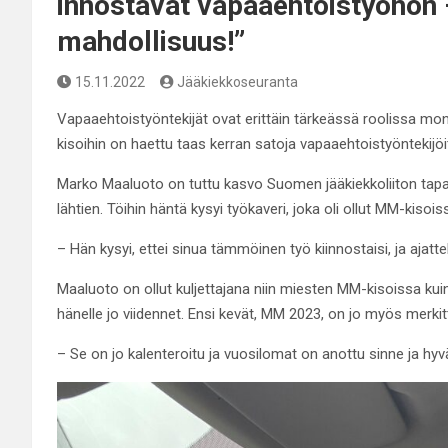
innostavat vapaaehtoistyöhön 
mahdollisuus!”
15.11.2022
Jääkiekkoseuranta
Vapaaehtoistyöntekijät ovat erittäin tärkeässä roolissa m
kisoihin on haettu taas kerran satoja vapaaehtoistyöntekijöi
Marko Maaluoto on tuttu kasvo Suomen jääkiekkoliiton tapa
lähtien. Töihin häntä kysyi työkaveri, joka oli ollut MM-kisois
– Hän kysyi, ettei sinua tämmöinen työ kiinnostaisi, ja ajatt
Maaluoto on ollut kuljettajana niin miesten MM-kisoissa kui
hänelle jo viidennet. Ensi kevät, MM 2023, on jo myös merkitt
– Se on jo kalenteroitu ja vuosilomat on anottu sinne ja hyv