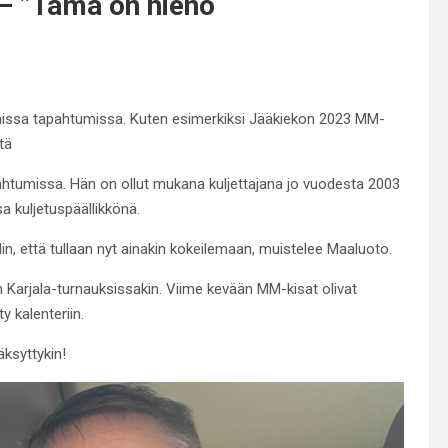
– ”Tämä on hieno
onissa tapahtumissa. Kuten esimerkiksi Jääkiekon 2023 MM-
tä
htumissa. Hän on ollut mukana kuljettajana jo vuodesta 2003
sa kuljetuspäällikkönä.
elin, että tullaan nyt ainakin kokeilemaan, muistelee Maaluoto.
n Karjala-turnauksissakin. Viime kevään MM-kisat olivat
y kalenteriin.
äksyttykin!