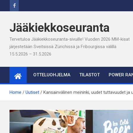
Skip
to
content
Jääkiekkoseuranta
Tervetuloa Jääkiekkoseuranta-sivuille! Vuoden 2026 MM-kisat
järjestetään Sveitsissä Zürichissä ja Fribourgissa välillä
15.5.2026 – 31.5.2026
OTTELUOHJELMA
TILASTOT
POWER RAN
Home
Uutiset
Kansainvälinen meininki, uudet tuttavuudet ja