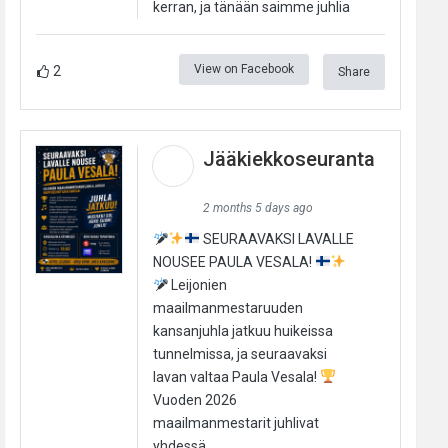
kerran, ja tänään saimme juhlia
View on Facebook
2
Share
Jääkiekkoseuranta
2 months 5 days ago
SEURAAVAKSI LAVALLE
NOUSEE PAULA VESALA!
Leijonien
maailmanmestaruuden
kansanjuhla jatkuu huikeissa
tunnelmissa, ja seuraavaksi
lavan valtaa Paula Vesala!
Vuoden 2026
maailmanmestarit juhlivat
yhdessä