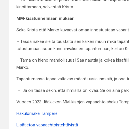
kirjoittamaan, selventää Krista.
MM-kisatunnelmaan mukaan
Sekä Krista että Marko kuvaavat omaa innostustaan vaparity
– Tässä näkee sieltä taustalta sen kaiken muun mikä tapaht
tutustumaan isoon kansainväliseen tapahtumaan, kertoo Kri
– Tämä on hieno mahdollisuus! Saa nauttia ja kokea kisafii
Marko.
Tapahtumassa tapaa valtavan määrä uusia ihmisiä, ja osa tu
– Ja on tässä sekin, että ihmisillä on kivaa. Se on aina palki
Vuoden 2023 Jääkiekon MM-kisojen vapaaehtoishaku Tampere
Hakulomake Tampere
Lisätietoa vapaaehtoistehtävistä