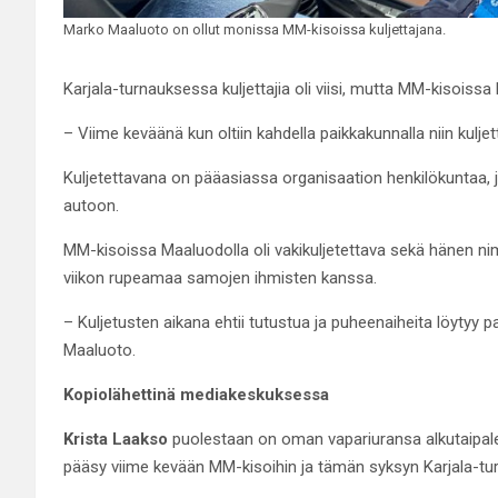
Marko Maaluoto on ollut monissa MM-kisoissa kuljettajana.
Karjala-turnauksessa kuljettajia oli viisi, mutta MM-kisoissa
– Viime keväänä kun oltiin kahdella paikkakunnalla niin kuljett
Kuljetettavana on pääasiassa organisaation henkilökuntaa, j
autoon.
MM-kisoissa Maaluodolla oli vakikuljetettava sekä hänen n
viikon rupeamaa samojen ihmisten kanssa.
– Kuljetusten aikana ehtii tutustua ja puheenaiheita löytyy p
Maaluoto.
Kopiolähettinä mediakeskuksessa
Krista Laakso
puolestaan on oman vapariuransa alkutaipaleel
pääsy viime kevään MM-kisoihin ja tämän syksyn Karjala-tu