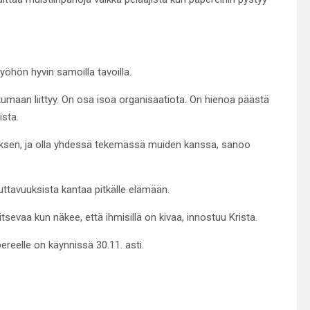
öhön hyvin samoilla tavoilla.
umaan liittyy. On osa isoa organisaatiota. On hienoa päästä
sta.
liksen, ja olla yhdessä tekemässä muiden kanssa, sanoo
ttavuuksista kantaa pitkälle elämään.
tsevaa kun näkee, että ihmisillä on kivaa, innostuu Krista.
elle on käynnissä 30.11. asti.