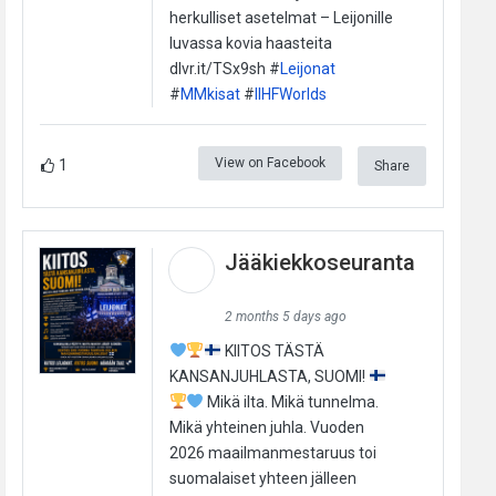
herkulliset asetelmat – Leijonille
luvassa kovia haasteita
dlvr.it/TSx9sh #
Leijonat
#
MMkisat
#
IIHFWorlds
View on Facebook
1
Share
Jääkiekkoseuranta
2 months 5 days ago
KIITOS TÄSTÄ
KANSANJUHLASTA, SUOMI!
Mikä ilta. Mikä tunnelma.
Mikä yhteinen juhla. Vuoden
2026 maailmanmestaruus toi
suomalaiset yhteen jälleen