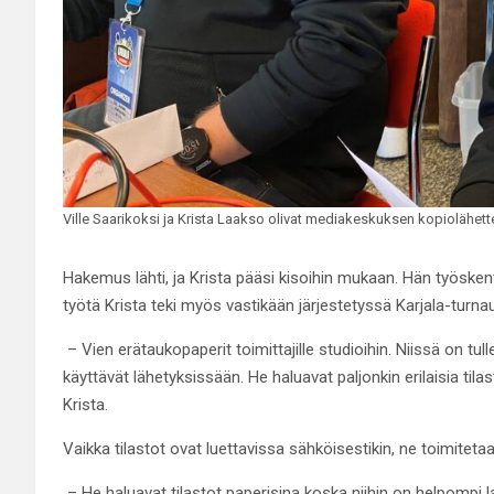
Ville Saarikoksi ja Krista Laakso olivat mediakeskuksen kopiolähett
Hakemus lähti, ja Krista pääsi kisoihin mukaan. Hän työsk
työtä Krista teki myös vastikään järjestetyssä Karjala-turn
– Vien erätaukopaperit toimittajille studioihin. Niissä on tull
käyttävät lähetyksissään. He haluavat paljonkin erilaisia tilast
Krista.
Vaikka tilastot ovat luettavissa sähköisestikin, ne toimiteta
– He haluavat tilastot paperisina koska niihin on helpompi l