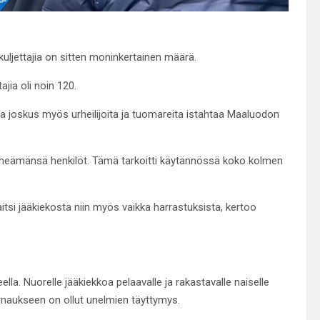
 kuljettajia on sitten moninkertainen määrä.
ajia oli noin 120.
a joskus myös urheilijoita ja tuomareita istahtaa Maaluodon
imeämänsä henkilöt. Tämä tarkoitti käytännössä koko kolmen
aitsi jääkiekosta niin myös vaikka harrastuksista, kertoo
la. Nuorelle jääkiekkoa pelaavalle ja rakastavalle naiselle
rnaukseen on ollut unelmien täyttymys.