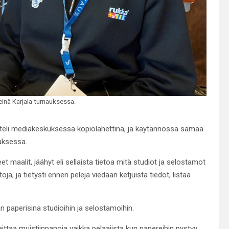
einä Karjala-turnauksessa.
enteli mediakeskuksessa kopiolähettinä, ja käytännössä samaa
auksessa.
eet maalit, jäähyt eli sellaista tietoa mitä studiot ja selostamot
oja, ja tietysti ennen pelejä viedään ketjuista tiedot, listaa
an paperisina studioihin ja selostamoihin.
aittaa muistiinpanoja vaikka pelaajista kun papereihin pystyy