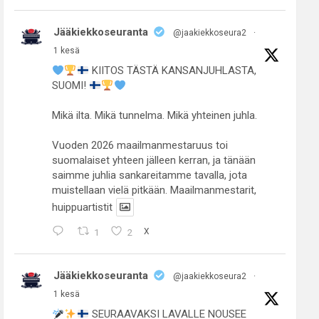
Jääkiekkoseuranta
@jaakiekkoseura2
·
1 kesä
KIITOS TÄSTÄ KANSANJUHLASTA,
SUOMI!
Mikä ilta. Mikä tunnelma. Mikä yhteinen juhla.
Vuoden 2026 maailmanmestaruus toi
suomalaiset yhteen jälleen kerran, ja tänään
saimme juhlia sankareitamme tavalla, jota
muistellaan vielä pitkään. Maailmanmestarit,
huippuartistit
1
2
X
Jääkiekkoseuranta
@jaakiekkoseura2
·
1 kesä
SEURAAVAKSI LAVALLE NOUSEE