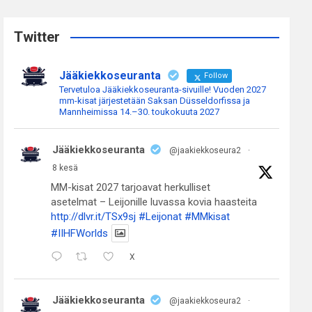
r
c
Twitter
h
Jääkiekkoseuranta
Follow
Tervetuloa Jääkiekkoseuranta-sivuille! Vuoden 2027
mm-kisat järjestetään Saksan Düsseldorfissa ja
Mannheimissa 14.–30. toukokuuta 2027
Jääkiekkoseuranta
@jaakiekkoseura2
·
8 kesä
MM-kisat 2027 tarjoavat herkulliset
asetelmat – Leijonille luvassa kovia haasteita
http://dlvr.it/TSx9sj
#Leijonat
#MMkisat
#IIHFWorlds
X
Jääkiekkoseuranta
@jaakiekkoseura2
·