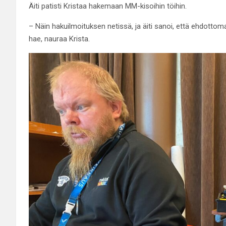
Äiti patisti Kristaa hakemaan MM-kisoihin töihin.
– Näin hakuilmoituksen netissä, ja äiti sanoi, että ehdottom
hae, nauraa Krista.