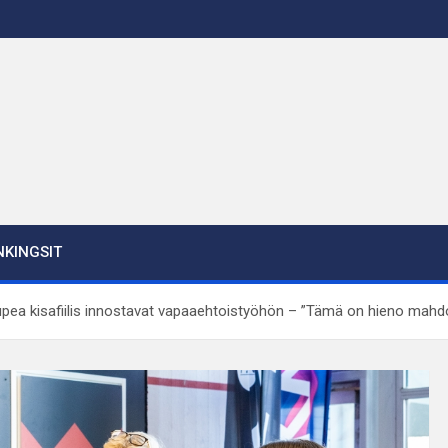
KINGSIT
 upea kisafiilis innostavat vapaaehtoistyöhön – ”Tämä on hieno mahdo