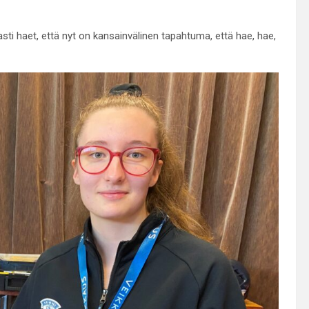
asti haet, että nyt on kansainvälinen tapahtuma, että hae, hae,