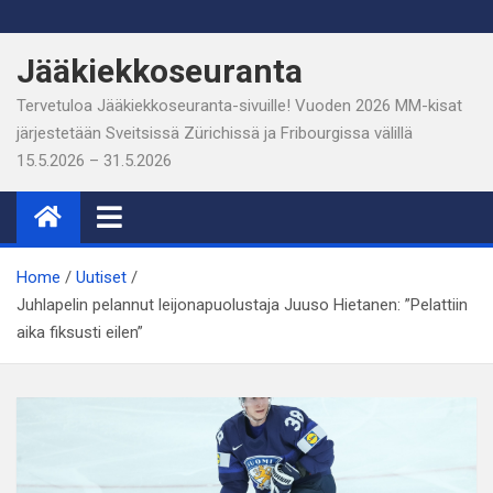
Skip
to
Jääkiekkoseuranta
content
Tervetuloa Jääkiekkoseuranta-sivuille! Vuoden 2026 MM-kisat
järjestetään Sveitsissä Zürichissä ja Fribourgissa välillä
15.5.2026 – 31.5.2026
Home
Uutiset
Juhlapelin pelannut leijonapuolustaja Juuso Hietanen: ”Pelattiin
aika fiksusti eilen”