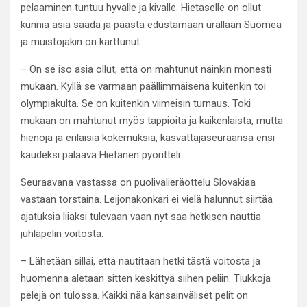
pelaaminen tuntuu hyvälle ja kivalle. Hietaselle on ollut
kunnia asia saada ja päästä edustamaan urallaan Suomea
ja muistojakin on karttunut.
– On se iso asia ollut, että on mahtunut näinkin monesti
mukaan. Kyllä se varmaan päällimmäisenä kuitenkin toi
olympiakulta. Se on kuitenkin viimeisin turnaus. Toki
mukaan on mahtunut myös tappioita ja kaikenlaista, mutta
hienoja ja erilaisia kokemuksia, kasvattajaseuraansa ensi
kaudeksi palaava Hietanen pyöritteli.
Seuraavana vastassa on puolivälieräottelu Slovakiaa
vastaan torstaina. Leijonakonkari ei vielä halunnut siirtää
ajatuksia liiaksi tulevaan vaan nyt saa hetkisen nauttia
juhlapelin voitosta.
– Lähetään sillai, että nautitaan hetki tästä voitosta ja
huomenna aletaan sitten keskittyä siihen peliin. Tiukkoja
pelejä on tulossa. Kaikki nää kansainväliset pelit on