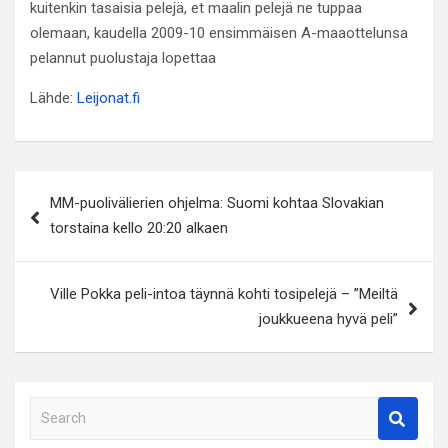
kuitenkin tasaisia pelejä, et maalin pelejä ne tuppaa
olemaan, kaudella 2009-10 ensimmäisen A-maaottelunsa
pelannut puolustaja lopettaa
Lähde:
Leijonat.fi
Artikkelien
MM-puolivälierien ohjelma: Suomi kohtaa Slovakian
selaus
torstaina kello 20:20 alkaen
Ville Pokka peli-intoa täynnä kohti tosipelejä – ”Meiltä
joukkueena hyvä peli”
S
e