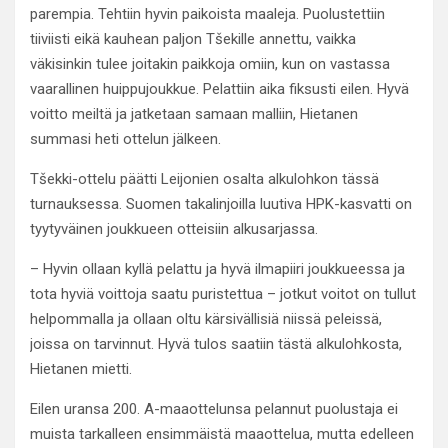
parempia. Tehtiin hyvin paikoista maaleja. Puolustettiin
tiiviisti eikä kauhean paljon Tšekille annettu, vaikka
väkisinkin tulee joitakin paikkoja omiin, kun on vastassa
vaarallinen huippujoukkue. Pelattiin aika fiksusti eilen. Hyvä
voitto meiltä ja jatketaan samaan malliin, Hietanen
summasi heti ottelun jälkeen.
Tšekki-ottelu päätti Leijonien osalta alkulohkon tässä
turnauksessa. Suomen takalinjoilla luutiva HPK-kasvatti on
tyytyväinen joukkueen otteisiin alkusarjassa.
– Hyvin ollaan kyllä pelattu ja hyvä ilmapiiri joukkueessa ja
tota hyviä voittoja saatu puristettua – jotkut voitot on tullut
helpommalla ja ollaan oltu kärsivällisiä niissä peleissä,
joissa on tarvinnut. Hyvä tulos saatiin tästä alkulohkosta,
Hietanen mietti.
Eilen uransa 200. A-maaottelunsa pelannut puolustaja ei
muista tarkalleen ensimmäistä maaottelua, mutta edelleen