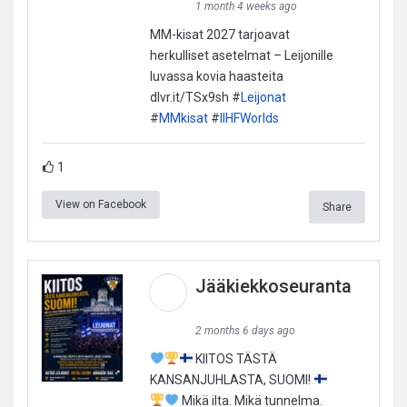
1 month 4 weeks ago
MM-kisat 2027 tarjoavat
herkulliset asetelmat – Leijonille
luvassa kovia haasteita
dlvr.it/TSx9sh #
Leijonat
#
MMkisat
#
IIHFWorlds
1
View on Facebook
Share
Jääkiekkoseuranta
2 months 6 days ago
KIITOS TÄSTÄ
KANSANJUHLASTA, SUOMI!
Mikä ilta. Mikä tunnelma.