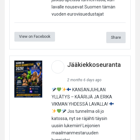
lavalle nousevat Suomen tämän
vuoden euroviisuedustajat
View on Facebook
Share
Jääkiekkoseuranta
2 months 6 days ago
KANSANJUHLAN
YLLÄTYS – KÄÄRIJÄ JA ERIKA
VIKMAN YHDESSÄ LAVALLA!
Jos tunnelma oli jo
katossa, nyt se räjähti täysin
uusiin lukemiin! Leijonien
maailmanmestaruuden
kunniaksi