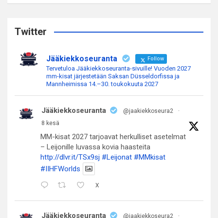
a
r
c
Twitter
h
Jääkiekkoseuranta
Follow
Tervetuloa Jääkiekkoseuranta-sivuille! Vuoden 2027
mm-kisat järjestetään Saksan Düsseldorfissa ja
Mannheimissa 14.–30. toukokuuta 2027
Jääkiekkoseuranta
@jaakiekkoseura2
·
8 kesä
MM-kisat 2027 tarjoavat herkulliset asetelmat
– Leijonille luvassa kovia haasteita
http://dlvr.it/TSx9sj
#Leijonat
#MMkisat
#IIHFWorlds
X
Jääkiekkoseuranta
@jaakiekkoseura2
·