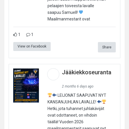
pelaajien toiveesta lavalle
saapuu Samuell!
Maailmanmestarit ovat
1
1
View on Facebook
Share
Jääkiekkoseuranta
2 months 6 days ago
LEIJONAT SAAPUVAT NYT
KANSANJUHLAN LAVALLE!
Hetki, jota tuhannet juhlakävijät
ovat odottaneet, on vihdoin
täällä! Vuoden 2026
maailmanmestarit saapuvat nyt