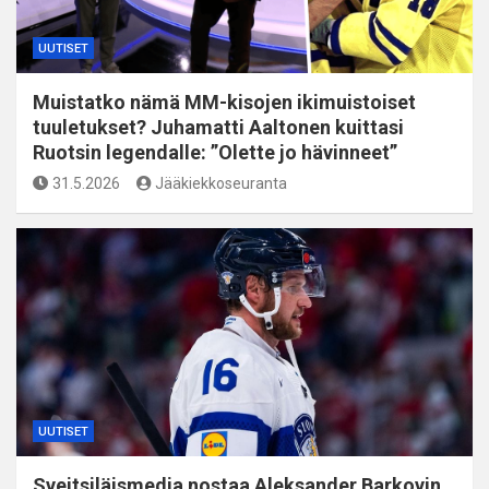
UUTISET
Muistatko nämä MM-kisojen ikimuistoiset
tuuletukset? Juhamatti Aaltonen kuittasi
Ruotsin legendalle: ”Olette jo hävinneet”
31.5.2026
Jääkiekkoseuranta
UUTISET
Sveitsiläismedia nostaa Aleksander Barkovin