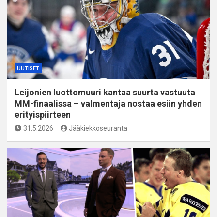
UUTISET
Leijonien luottomuuri kantaa suurta vastuuta
MM-finaalissa – valmentaja nostaa esiin yhden
erityispiirteen
31.5.2026
Jääkiekkoseuranta