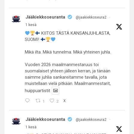
Jääkiekkoseuranta
@jaakiekkoseura2
·
1 kesä
KIITOS TÄSTÄ KANSANJUHLASTA,
SUOMI!
Mikä ilta. Mikä tunnelma. Mikä yhteinen juhla.
Vuoden 2026 maailmanmestaruus toi
suomalaiset yhteen jälleen kerran, ja tänään
saimme juhlia sankareitamme tavalla, jota
muistellaan vielä pitkään. Maailmanmestarit,
huippuartistit
1
2
X
Jääkiekkoseuranta
@jaakiekkoseura2
·
1 kesä