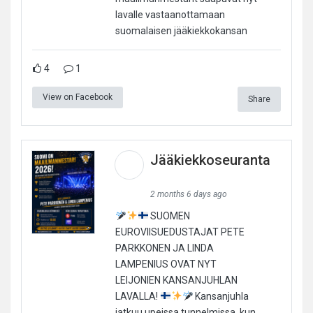
lavalle vastaanottamaan
suomalaisen jääkiekkokansan
4
1
View on Facebook
Share
Jääkiekkoseuranta
2 months 6 days ago
SUOMEN
EUROVIISUEDUSTAJAT PETE
PARKKONEN JA LINDA
LAMPENIUS OVAT NYT
LEIJONIEN KANSANJUHLAN
LAVALLA!
Kansanjuhla
jatkuu upeissa tunnelmissa, kun