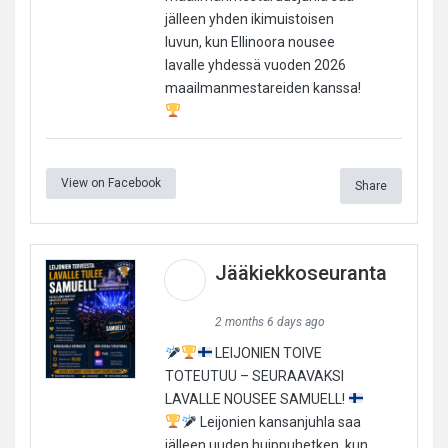
jälleen yhden ikimuistoisen
luvun, kun Ellinoora nousee
lavalle yhdessä vuoden 2026
maailmanmestareiden kanssa!
View on Facebook
Share
Jääkiekkoseuranta
2 months 6 days ago
LEIJONIEN TOIVE
TOTEUTUU – SEURAAVAKSI
LAVALLE NOUSEE SAMUELL!
Leijonien kansanjuhla saa
jälleen uuden huippuhetken, kun