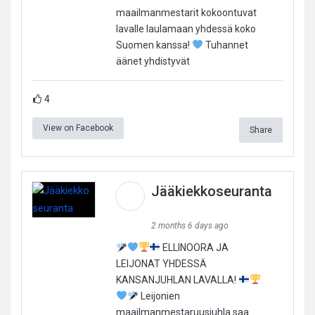
maailmanmestarit kokoontuvat
lavalle laulamaan yhdessä koko
Suomen kanssa!
Tuhannet
äänet yhdistyvät
4
View on Facebook
Share
Jääkiekkoseuranta
2 months 6 days ago
ELLINOORA JA
LEIJONAT YHDESSÄ
KANSANJUHLAN LAVALLA!
Leijonien
maailmanmestaruusjuhla saa