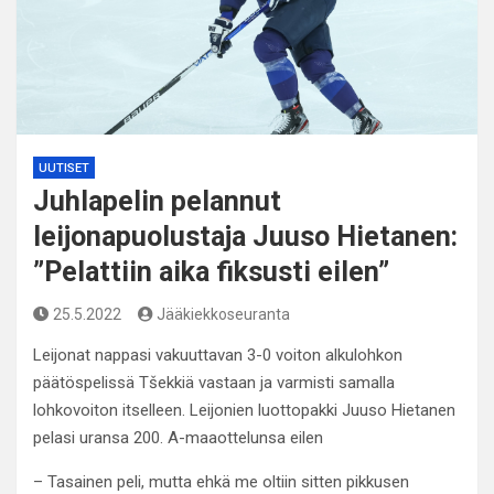
UUTISET
Juhlapelin pelannut
leijonapuolustaja Juuso Hietanen:
”Pelattiin aika fiksusti eilen”
25.5.2022
Jääkiekkoseuranta
Leijonat nappasi vakuuttavan 3-0 voiton alkulohkon
päätöspelissä Tšekkiä vastaan ja varmisti samalla
lohkovoiton itselleen. Leijonien luottopakki Juuso Hietanen
pelasi uransa 200. A-maaottelunsa eilen
– Tasainen peli, mutta ehkä me oltiin sitten pikkusen