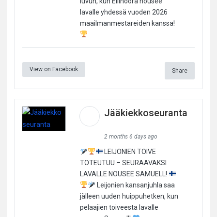
luvun, kun Ellinoora nousee
lavalle yhdessä vuoden 2026
maailmanmestareiden kanssa!
View on Facebook
Share
Jääkiekkoseuranta
2 months 6 days ago
LEIJONIEN TOIVE
TOTEUTUU – SEURAAVAKSI
LAVALLE NOUSEE SAMUELL!
Leijonien kansanjuhla saa
jälleen uuden huippuhetken, kun
pelaajien toiveesta lavalle