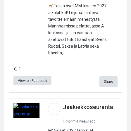
Tässä ovat MM-kisojen 2027
alkulohkot! Leijonat lähtevät
tavoittelemaan menestystä
Mannheimissa pelattavassa A-
lohkossa, jossa vastaan
asettuvat tutut haastajat Sveitsi,
Ruotsi, Saksa ja Latvia sekä
Itävalta,
4
View on Facebook
Share
Jääkiekkoseuranta
1 month 4 weeks ago
MM-kisat 2027 tarjoavat