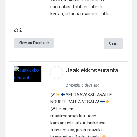
suomalaiset yhteen jälleen
kerran, ja tänään saimme juhlia
2
View on Facebook
Share
Jääkiekkoseuranta
2 months 6 days ago
SEURAAVAKSI LAVALLE
NOUSEE PAULA VESALA!
Leijonien
maailmanmestaruuden
kansanjuhla jatkuu huikeissa
tunnelmissa, ja seuraavaksi
lavan valtaa Paula Vesala!