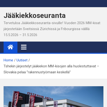
Skip
to
Jääkiekkoseuranta
content
Tervetuloa Jääkiekkoseuranta-sivuille! Vuoden 2026 MM-kisat
järjestetään Sveitsissä Zürichissä ja Fribourgissa välillä
15.5.2026 – 31.5.2026
Home
Uutiset
Tshekin järjestelyt jääkiekon MM-kisojen alla huolestuttavat –
Slovakia pelaa ”rakennustyömaan keskellä”