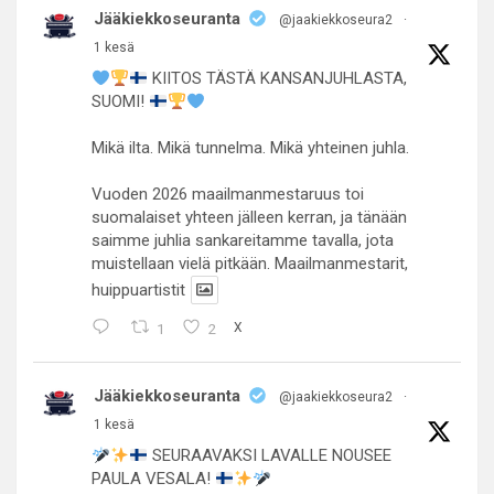
Jääkiekkoseuranta
@jaakiekkoseura2
·
1 kesä
KIITOS TÄSTÄ KANSANJUHLASTA,
SUOMI!
Mikä ilta. Mikä tunnelma. Mikä yhteinen juhla.
Vuoden 2026 maailmanmestaruus toi
suomalaiset yhteen jälleen kerran, ja tänään
saimme juhlia sankareitamme tavalla, jota
muistellaan vielä pitkään. Maailmanmestarit,
huippuartistit
1
2
X
Jääkiekkoseuranta
@jaakiekkoseura2
·
1 kesä
SEURAAVAKSI LAVALLE NOUSEE
PAULA VESALA!