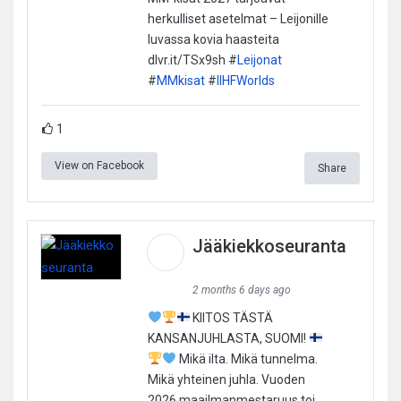
herkulliset asetelmat – Leijonille
luvassa kovia haasteita
dlvr.it/TSx9sh #
Leijonat
#
MMkisat
#
IIHFWorlds
1
View on Facebook
Share
Jääkiekkoseuranta
2 months 6 days ago
KIITOS TÄSTÄ
KANSANJUHLASTA, SUOMI!
Mikä ilta. Mikä tunnelma.
Mikä yhteinen juhla. Vuoden
2026 maailmanmestaruus toi