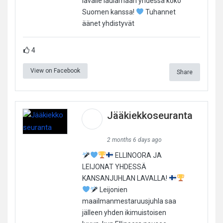
lavalle laulamaan yhdessä koko
Suomen kanssa!
Tuhannet
äänet yhdistyvät
4
View on Facebook
Share
Jääkiekkoseuranta
2 months 6 days ago
ELLINOORA JA
LEIJONAT YHDESSÄ
KANSANJUHLAN LAVALLA!
Leijonien
maailmanmestaruusjuhla saa
jälleen yhden ikimuistoisen