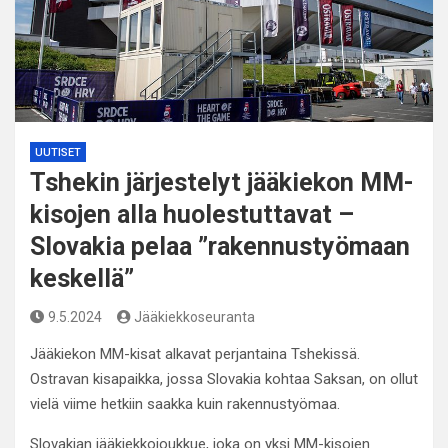
UUTISET
Tshekin järjestelyt jääkiekon MM-
kisojen alla huolestuttavat –
Slovakia pelaa ”rakennustyömaan
keskellä”
9.5.2024
Jääkiekkoseuranta
Jääkiekon MM-kisat alkavat perjantaina Tshekissä.
Ostravan kisapaikka, jossa Slovakia kohtaa Saksan, on ollut
vielä viime hetkiin saakka kuin rakennustyömaa.
Slovakian jääkiekkojoukkue, joka on yksi MM-kisojen