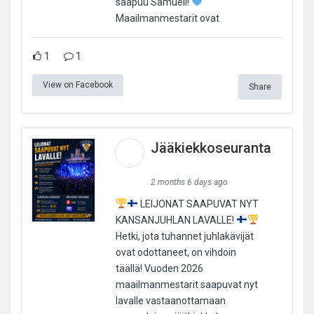
saapuu Samuell!
Maailmanmestarit ovat
1
1
View on Facebook
Share
Jääkiekkoseuranta
2 months 6 days ago
LEIJONAT SAAPUVAT NYT
KANSANJUHLAN LAVALLE!
Hetki, jota tuhannet juhlakävijät
ovat odottaneet, on vihdoin
täällä! Vuoden 2026
maailmanmestarit saapuvat nyt
lavalle vastaanottamaan