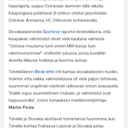
haastajista, saapui Ostravaan aiemmin tällä viikolla.
Kaupungissa pelattavat B-lohkon ottelut järjestetään
Ostravar Arenassa, HC Vitkovicen kotiareenalla.
Slovakialaismedia
Sportovy
raportoi keskiviikkona, että
kisapaikan valmistelut olivat vielä kaukana valmiista.
”Ostrava muutama tunti ennen MM-kisoja: kuin
rakennustyömaa!” otsikoitiin jutussa, jossa kuvailtiin
alueella liikkuvia trukkeja ja kuorma-autoja.
Tshekkiläinen
Blesk-lehti
otti kantaa slovakialaisten huoliin,
todeten että vaikka valmisteluissa oli vielä paljon tehtävää,
suurimmat ongelmat näyttivät ratkeavan ennen avauspeliä.
”Kaikki sujuu suunnitelmien mukaan, ja valmistelut ovat
loppusuoralla”, totesi turnauksen markkinointijohtaja
Martin Pesta
.
Tshekki ja Slovakia aloittavat toimintansa huomenna, kun
Tshekki kohtaa Prahassa Leijonat ja Slovakia pelaa