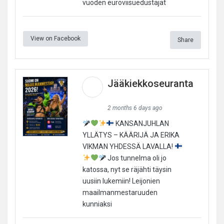
vuoden euroviisuedustajat
View on Facebook
Share
Jääkiekkoseuranta
2 months 6 days ago
KANSANJUHLAN
YLLÄTYS – KÄÄRIJÄ JA ERIKA
VIKMAN YHDESSÄ LAVALLA!
Jos tunnelma oli jo
katossa, nyt se räjähti täysin
uusiin lukemiin! Leijonien
maailmanmestaruuden
kunniaksi