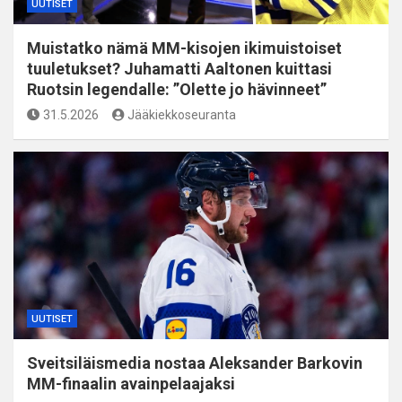
UUTISET
Muistatko nämä MM-kisojen ikimuistoiset
tuuletukset? Juhamatti Aaltonen kuittasi
Ruotsin legendalle: ”Olette jo hävinneet”
31.5.2026
Jääkiekkoseuranta
UUTISET
Sveitsiläismedia nostaa Aleksander Barkovin
MM-finaalin avainpelaajaksi