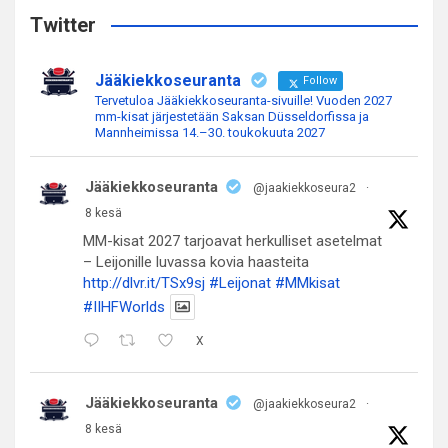
c
Twitter
h
Jääkiekkoseuranta
Follow
Tervetuloa Jääkiekkoseuranta-sivuille! Vuoden 2027
mm-kisat järjestetään Saksan Düsseldorfissa ja
Mannheimissa 14.–30. toukokuuta 2027
Jääkiekkoseuranta
@jaakiekkoseura2
·
8 kesä
MM-kisat 2027 tarjoavat herkulliset asetelmat
– Leijonille luvassa kovia haasteita
http://dlvr.it/TSx9sj
#Leijonat
#MMkisat
#IIHFWorlds
X
Jääkiekkoseuranta
@jaakiekkoseura2
·
8 kesä