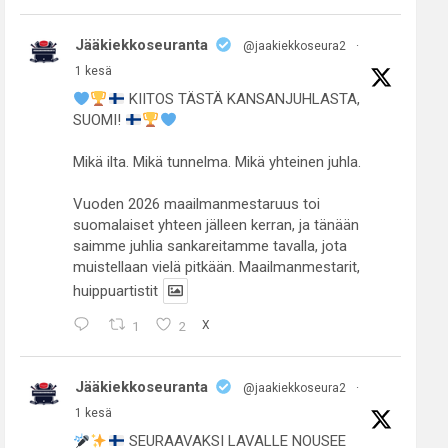
Jääkiekkoseuranta
@jaakiekkoseura2
·
1 kesä
KIITOS TÄSTÄ KANSANJUHLASTA,
SUOMI!
Mikä ilta. Mikä tunnelma. Mikä yhteinen juhla.
Vuoden 2026 maailmanmestaruus toi
suomalaiset yhteen jälleen kerran, ja tänään
saimme juhlia sankareitamme tavalla, jota
muistellaan vielä pitkään. Maailmanmestarit,
huippuartistit
1
2
X
Jääkiekkoseuranta
@jaakiekkoseura2
·
1 kesä
SEURAAVAKSI LAVALLE NOUSEE