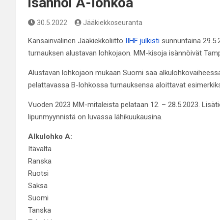
isännöi A-lohkoa
30.5.2022
Jääkiekkoseuranta
Kansainvälinen Jääkiekkoliitto
IIHF julkisti
sunnuntaina 29.5.
turnauksen alustavan lohkojaon. MM-kisoja isännöivät Tampe
Alustavan lohkojaon mukaan Suomi saa alkulohkovaiheessa
pelattavassa B-lohkossa turnauksensa aloittavat esimerki
Vuoden 2023 MM-mitaleista pelataan 12. – 28.5.2023. Lisä
lipunmyynnistä on luvassa lähikuukausina.
Alkulohko A:
Itävalta
Ranska
Ruotsi
Saksa
Suomi
Tanska