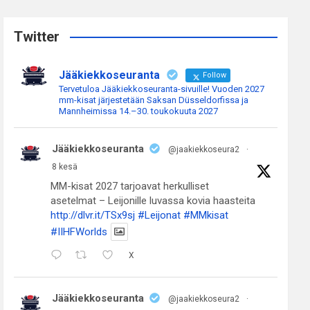
r
c
Twitter
h
Jääkiekkoseuranta
Follow
Tervetuloa Jääkiekkoseuranta-sivuille! Vuoden 2027
mm-kisat järjestetään Saksan Düsseldorfissa ja
Mannheimissa 14.–30. toukokuuta 2027
Jääkiekkoseuranta
@jaakiekkoseura2
·
8 kesä
MM-kisat 2027 tarjoavat herkulliset
asetelmat – Leijonille luvassa kovia haasteita
http://dlvr.it/TSx9sj
#Leijonat
#MMkisat
#IIHFWorlds
X
Jääkiekkoseuranta
@jaakiekkoseura2
·