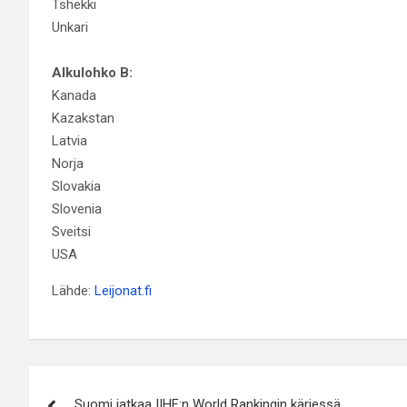
Tshekki
Unkari
Alkulohko B:
Kanada
Kazakstan
Latvia
Norja
Slovakia
Slovenia
Sveitsi
USA
Lähde:
Leijonat.fi
Artikkelien
Suomi jatkaa IIHF:n World Rankingin kärjessä