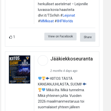
herkulliset asetelmat – Leijonille
luvassa kovia haasteita
dlvr.it/TSx9sh #
Leijonat
#
MMkisat
#
IIHFWorlds
View on Facebook
1
Share
Jääkiekkoseuranta
2 months 4 days ago
KIITOS TÄSTÄ
KANSANJUHLASTA, SUOMI!
Mikä ilta. Mikä tunnelma.
Mikä yhteinen juhla. Vuoden
2026 maailmanmestaruus toi
suomalaiset yhteen jälleen