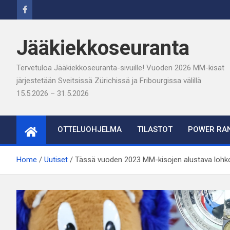
Skip
to
content
Jääkiekkoseuranta
Tervetuloa Jääkiekkoseuranta-sivuille! Vuoden 2026 MM-kisat
järjestetään Sveitsissä Zürichissä ja Fribourgissa välillä
15.5.2026 – 31.5.2026
OTTELUOHJELMA
TILASTOT
POWER RAN
Home
Uutiset
Tässä vuoden 2023 MM-kisojen alustava lohk