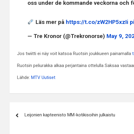
oss under de kommande veckorna och föl
Läs mer på
https://t.co/zW2HP5xzIi
p
— Tre Kronor (@Trekronorse)
May 9, 20
Jos twiitti ei näy voit katsoa Ruotsin joukkueen painamalla
Ruotsin peliurakka alkaa perjantaina ottelulla Saksaa vastaa
Lähde:
MTV Uutiset
Artikkelien
Leijonien kapteenisto MM-kotikisoihin julkaistu
selaus