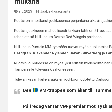
mukana
9.5.2023
Jääkiekkoseuranta
Ruotsi on ilmoittanut joukkueensa perjantaina alkaviin jääk
Ruotsin joukkueen mahdollisesti kirkkain tähti on 21 vuotia
tehopistettä NHL-seura Detroit Red Wingsin paidassa.
NHL-apua Ruotsin MM-ryhmään tuovat myös puolustajat
P
Berggren
,
Alexander Nylander
,
Jakob Silfverberg
ja
Fab
Ruotsin joukkueessa on myös yksi erittäin mielenkiintoinen 
Tampereelle tulevaan kisakoneeseen.
Tulevan kesän kärkivarauksien joukkoon odotettu Carlsson te
Den
VM-truppen som åker till Tamme
På fredag väntar VM-premiär mot Tyskla