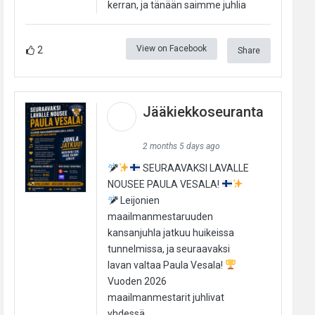
kerran, ja tänään saimme juhlia
View on Facebook
2
Share
Jääkiekkoseuranta
2 months 5 days ago
SEURAAVAKSI LAVALLE
NOUSEE PAULA VESALA!
Leijonien
maailmanmestaruuden
kansanjuhla jatkuu huikeissa
tunnelmissa, ja seuraavaksi
lavan valtaa Paula Vesala!
Vuoden 2026
maailmanmestarit juhlivat
yhdessä