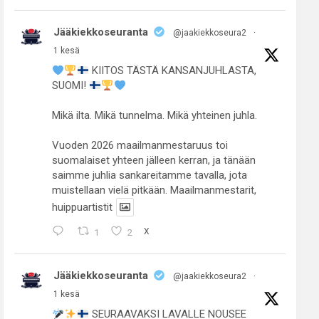
Jääkiekkoseuranta
@jaakiekkoseura2
·
1 kesä
KIITOS TÄSTÄ KANSANJUHLASTA,
SUOMI!
Mikä ilta. Mikä tunnelma. Mikä yhteinen juhla.
Vuoden 2026 maailmanmestaruus toi
suomalaiset yhteen jälleen kerran, ja tänään
saimme juhlia sankareitamme tavalla, jota
muistellaan vielä pitkään. Maailmanmestarit,
huippuartistit
1
2
X
Jääkiekkoseuranta
@jaakiekkoseura2
·
1 kesä
SEURAAVAKSI LAVALLE NOUSEE