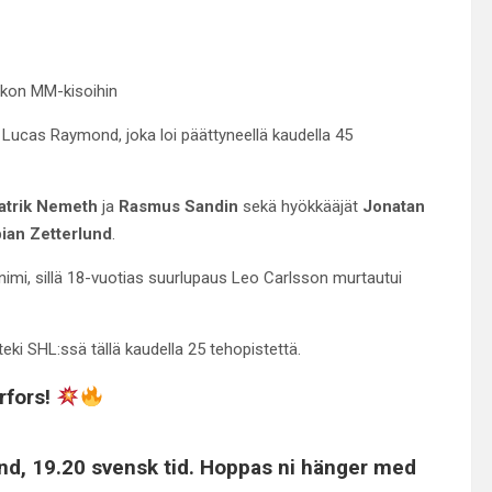
iekon MM-kisoihin
s Lucas Raymond, joka loi päättyneellä kaudella 45
atrik Nemeth
ja
Rasmus Sandin
sekä hyökkääjät
Jonatan
ian Zetterlund
.
nimi, sillä 18-vuotias suurlupaus Leo Carlsson murtautui
ki SHL:ssä tällä kaudella 25 tehopistettä.
rfors!
nd, 19.20 svensk tid. Hoppas ni hänger med