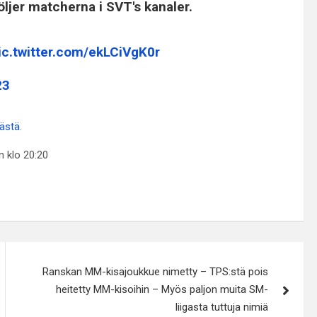
jer matcherna i SVT's kanaler.
ic.twitter.com/ekLCiVgK0r
23
tästä
.
n klo 20:20
Ranskan MM-kisajoukkue nimetty – TPS:stä pois
heitetty MM-kisoihin – Myös paljon muita SM-
liigasta tuttuja nimiä