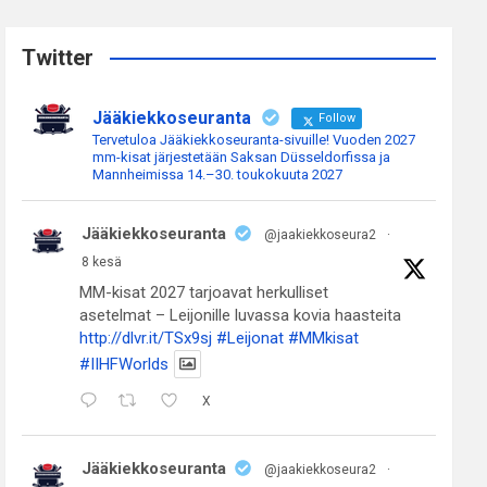
r
c
Twitter
h
Jääkiekkoseuranta
Follow
Tervetuloa Jääkiekkoseuranta-sivuille! Vuoden 2027
mm-kisat järjestetään Saksan Düsseldorfissa ja
Mannheimissa 14.–30. toukokuuta 2027
Jääkiekkoseuranta
@jaakiekkoseura2
·
8 kesä
MM-kisat 2027 tarjoavat herkulliset
asetelmat – Leijonille luvassa kovia haasteita
http://dlvr.it/TSx9sj
#Leijonat
#MMkisat
#IIHFWorlds
X
Jääkiekkoseuranta
@jaakiekkoseura2
·