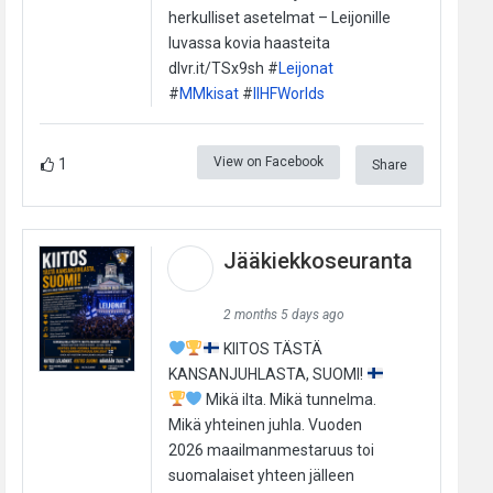
herkulliset asetelmat – Leijonille
luvassa kovia haasteita
dlvr.it/TSx9sh #
Leijonat
#
MMkisat
#
IIHFWorlds
View on Facebook
1
Share
Jääkiekkoseuranta
2 months 5 days ago
KIITOS TÄSTÄ
KANSANJUHLASTA, SUOMI!
Mikä ilta. Mikä tunnelma.
Mikä yhteinen juhla. Vuoden
2026 maailmanmestaruus toi
suomalaiset yhteen jälleen