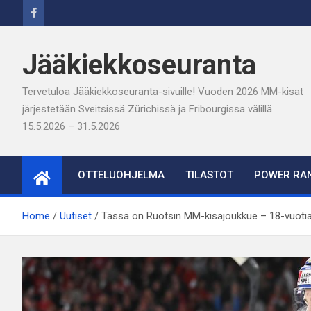
Skip
to
content
Jääkiekkoseuranta
Tervetuloa Jääkiekkoseuranta-sivuille! Vuoden 2026 MM-kisat
järjestetään Sveitsissä Zürichissä ja Fribourgissa välillä
15.5.2026 – 31.5.2026
OTTELUOHJELMA
TILASTOT
POWER RAN
Home
Uutiset
Tässä on Ruotsin MM-kisajoukkue – 18-vuoti