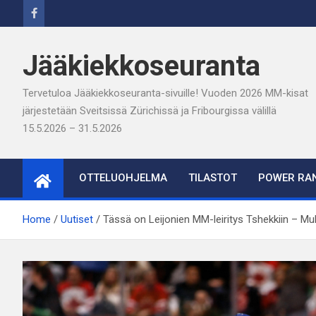
Skip
to
content
Jääkiekkoseuranta
Tervetuloa Jääkiekkoseuranta-sivuille! Vuoden 2026 MM-kisat
järjestetään Sveitsissä Zürichissä ja Fribourgissa välillä
15.5.2026 – 31.5.2026
OTTELUOHJELMA
TILASTOT
POWER RAN
Home
Uutiset
Tässä on Leijonien MM-leiritys Tshekkiin – Mu