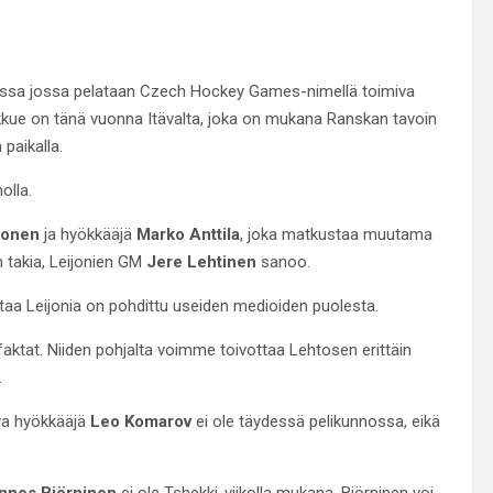
ravassa jossa pelataan Czech Hockey Games-nimellä toimiva
kkue on tänä vuonna Itävalta, joka on mukana Ranskan tavoin
paikalla.
olla.
tonen
ja hyökkääjä
Marko Anttila
, joka matkustaa muutama
 takia, Leijonien GM
Jere Lehtinen
sanoo.
aa Leijonia on pohdittu useiden medioiden puolesta.
ktat. Niiden pohjalta voimme toivottaa Lehtosen erittäin
.
va hyökkääjä
Leo Komarov
ei ole täydessä pelikunnossa, eikä
nnes Björninen
ei ole Tshekki-viikolla mukana. Björninen voi