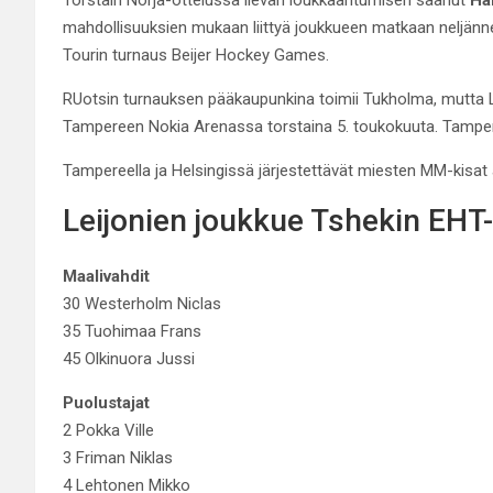
mahdollisuuksien mukaan liittyä joukkueen matkaan neljännel
Tourin turnaus Beijer Hockey Games.
RUotsin turnauksen pääkaupunkina toimii Tukholma, mutta L
Tampereen Nokia Arenassa torstaina 5. toukokuuta. Tampe
Tampereella ja Helsingissä järjestettävät miesten MM-kisat 
Leijonien joukkue Tshekin EHT
Maalivahdit
30 Westerholm Niclas
35 Tuohimaa Frans
45 Olkinuora Jussi
Puolustajat
2 Pokka Ville
3 Friman Niklas
4 Lehtonen Mikko