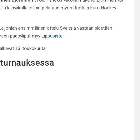
lä leiriviikolla jolloin pelataan myös Ruotsin Euro Hockey
eijonien ensimmäinen ottelu Sveitsiä vastaan pidetään
reen pääsyliput myy
Lippupiste
.
alkavat 13. toukokuuta.
-turnauksessa