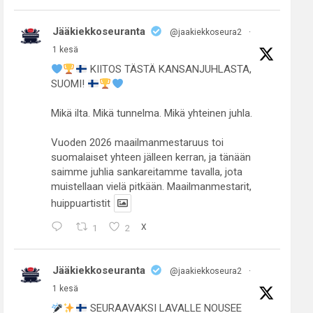
Jääkiekkoseuranta
@jaakiekkoseura2
·
1 kesä
KIITOS TÄSTÄ KANSANJUHLASTA,
SUOMI!
Mikä ilta. Mikä tunnelma. Mikä yhteinen juhla.
Vuoden 2026 maailmanmestaruus toi
suomalaiset yhteen jälleen kerran, ja tänään
saimme juhlia sankareitamme tavalla, jota
muistellaan vielä pitkään. Maailmanmestarit,
huippuartistit
1
2
X
Jääkiekkoseuranta
@jaakiekkoseura2
·
1 kesä
SEURAAVAKSI LAVALLE NOUSEE