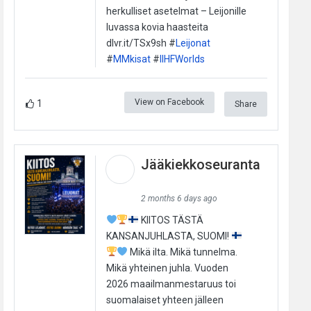
herkulliset asetelmat – Leijonille
luvassa kovia haasteita
dlvr.it/TSx9sh #
Leijonat
#
MMkisat
#
IIHFWorlds
View on Facebook
1
Share
Jääkiekkoseuranta
2 months 6 days ago
KIITOS TÄSTÄ
KANSANJUHLASTA, SUOMI!
Mikä ilta. Mikä tunnelma.
Mikä yhteinen juhla. Vuoden
2026 maailmanmestaruus toi
suomalaiset yhteen jälleen