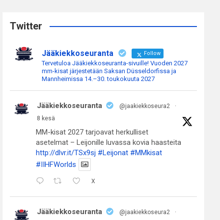
r
c
Twitter
h
Jääkiekkoseuranta
Follow
Tervetuloa Jääkiekkoseuranta-sivuille! Vuoden 2027
mm-kisat järjestetään Saksan Düsseldorfissa ja
Mannheimissa 14.–30. toukokuuta 2027
Jääkiekkoseuranta
@jaakiekkoseura2
·
8 kesä
MM-kisat 2027 tarjoavat herkulliset
asetelmat – Leijonille luvassa kovia haasteita
http://dlvr.it/TSx9sj
#Leijonat
#MMkisat
#IIHFWorlds
X
Jääkiekkoseuranta
@jaakiekkoseura2
·