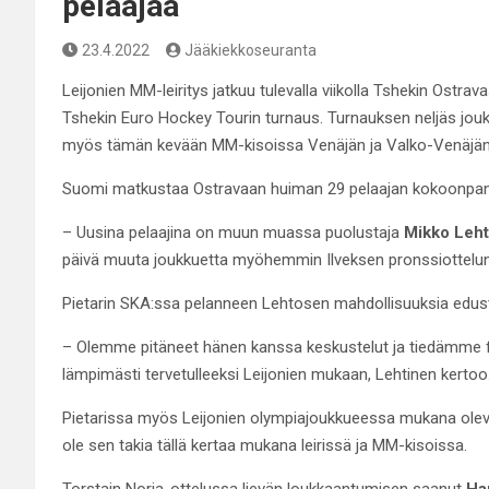
pelaajaa
23.4.2022
Jääkiekkoseuranta
Leijonien MM-leiritys jatkuu tulevalla viikolla Tshekin Ost
Tshekin Euro Hockey Tourin turnaus. Turnauksen neljäs jou
myös tämän kevään MM-kisoissa Venäjän ja Valko-Venäjän 
Suomi matkustaa Ostravaan huiman 29 pelaajan kokoonpan
– Uusina pelaajina on muun muassa puolustaja
Mikko Leh
päivä muuta joukkuetta myöhemmin Ilveksen pronssiottelun
Pietarin SKA:ssa pelanneen Lehtosen mahdollisuuksia edust
– Olemme pitäneet hänen kanssa keskustelut ja tiedämme fa
lämpimästi tervetulleeksi Leijonien mukaan, Lehtinen kertoo
Pietarissa myös Leijonien olympiajoukkueessa mukana ole
ole sen takia tällä kertaa mukana leirissä ja MM-kisoissa.
Torstain Norja-ottelussa lievän loukkaantumisen saanut
Ha