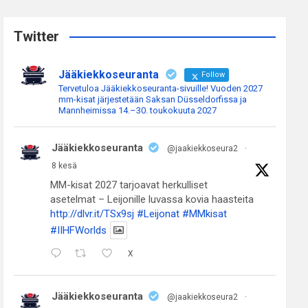
r
c
Twitter
h
Jääkiekkoseuranta
Follow
Tervetuloa Jääkiekkoseuranta-sivuille! Vuoden 2027
mm-kisat järjestetään Saksan Düsseldorfissa ja
Mannheimissa 14.–30. toukokuuta 2027
Jääkiekkoseuranta
@jaakiekkoseura2
·
8 kesä
MM-kisat 2027 tarjoavat herkulliset
asetelmat – Leijonille luvassa kovia haasteita
http://dlvr.it/TSx9sj
#Leijonat
#MMkisat
#IIHFWorlds
X
Jääkiekkoseuranta
@jaakiekkoseura2
·