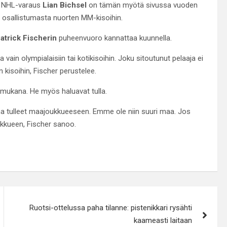
en NHL-varaus
Lian Bichsel
on tämän myötä sivussa vuoden
yi osallistumasta nuorten MM-kisoihin.
atrick Fischerin
puheenvuoro kannattaa kuunnella.
vain olympialaisiin tai kotikisoihin. Joku sitoutunut pelaaja ei
 kisoihin, Fischer perustelee.
a mukana. He myös haluavat tulla.
aina tulleet maajoukkueeseen. Emme ole niin suuri maa. Jos
oukkueen, Fischer sanoo.
Ruotsi-ottelussa paha tilanne: pistenikkari rysähti
kaameasti laitaan