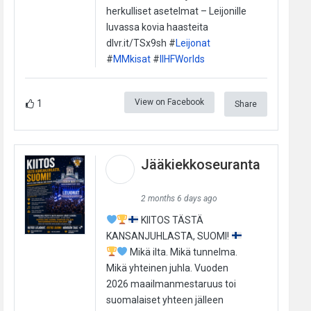
herkulliset asetelmat – Leijonille
luvassa kovia haasteita
dlvr.it/TSx9sh #
Leijonat
#
MMkisat
#
IIHFWorlds
View on Facebook
1
Share
Jääkiekkoseuranta
2 months 6 days ago
KIITOS TÄSTÄ
KANSANJUHLASTA, SUOMI!
Mikä ilta. Mikä tunnelma.
Mikä yhteinen juhla. Vuoden
2026 maailmanmestaruus toi
suomalaiset yhteen jälleen