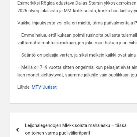
Esimerkiksi Rögleä edustava Dallas Starsin ykköskierroks
2026 olympialaisista ja MM-kotikisoista, koska hän kieltäyt
Vaikka linjauksesta voi olla eri mieltä, tämä päävalmentaja
P
– Emme halua, että kukaan poimii rusinoita pullasta tulemalla 
välttämättä mahtuisi mukaan, jos joku muu haluaa juuri niihin
– Sääntö on pelaajia varten, ja siksi melkein kaikki ovat ain
– Meillä oli 7–9 vuotta sitten ongelmia, kun pelaajat eivät 
liian monet kieltäytyvät, saamme jalkeille vain puolikkaan j
Lähde:
MTV Uutiset
Artikkelien
Leijonalegendojen MM-kisoista mahalasku – tässä
selaus
on toinen varma puolivälieräpari!