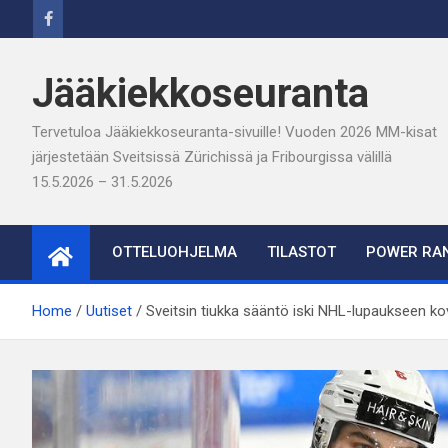
Skip
to
content
Jääkiekkoseuranta
Tervetuloa Jääkiekkoseuranta-sivuille! Vuoden 2026 MM-kisat
järjestetään Sveitsissä Zürichissä ja Fribourgissa välillä
15.5.2026 – 31.5.2026
OTTELUOHJELMA
TILASTOT
POWER RAN
Home
Uutiset
Sveitsin tiukka sääntö iski NHL-lupaukseen ko