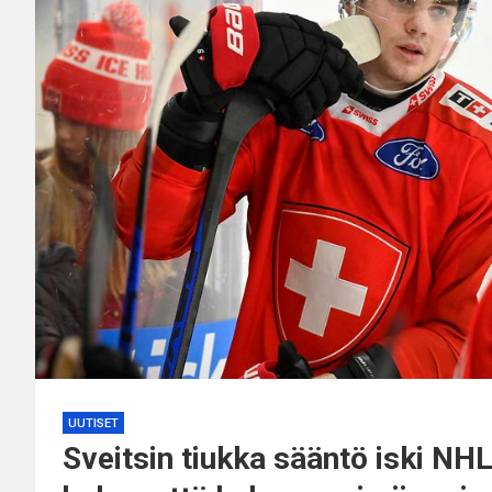
UUTISET
Sveitsin tiukka sääntö iski N