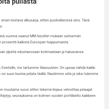
oita pullasta”
nsin loistava alkusarja, sitten puolivälierissä ulos. Tänä
i.
 tänä vuonna saanut MM-kisoihin mukaan seitsemän
 prosentti kaikista Euroopan huippumaista.
evan ylpeitä edustaessaan kotimaataan ja haluavansa
Sveitsille, me tartumme tilaisuuteen. On upeaa nähdä kaikki
n suuri kunnia pelata täällä. Nautimme siitä ja siksi tulemme
iton muutama vuosi sitten tekemä linjaus velvoittaa pelaajat
täytyy, seurauksena on kolmen vuoden porttikielto kaikkeen