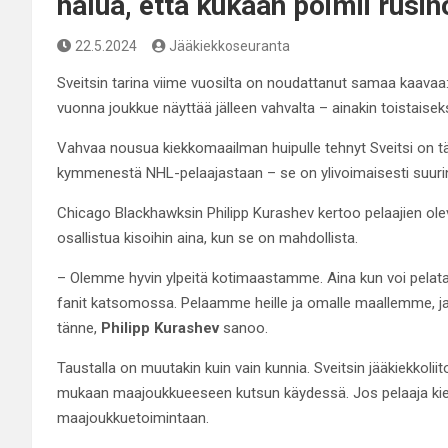
halua, että kukaan poimii rusin
22.5.2024
Jääkiekkoseuranta
Sveitsin tarina viime vuosilta on noudattanut samaa kaavaa: e
vuonna joukkue näyttää jälleen vahvalta – ainakin toistaiseks
Vahvaa nousua kiekkomaailman huipulle tehnyt Sveitsi on
kymmenestä NHL-pelaajastaan – se on ylivoimaisesti suurin
Chicago Blackhawksin Philipp Kurashev kertoo pelaajien ol
osallistua kisoihin aina, kun se on mahdollista.
– Olemme hyvin ylpeitä kotimaastamme. Aina kun voi pelata 
fanit katsomossa. Pelaamme heille ja omalle maallemme, ja o
tänne,
Philipp Kurashev
sanoo.
Taustalla on muutakin kuin vain kunnia. Sveitsin jääkiekkoli
mukaan maajoukkueeseen kutsun käydessä. Jos pelaaja kiel
maajoukkuetoimintaan.