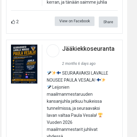
kerran, ja tänään saimme juhlia
View on Facebook
2
Share
Jääkiekkoseuranta
2 months 6 days ago
SEURAAVAKSI LAVALLE
NOUSEE PAULA VESALA!
Leijonien
maailmanmestaruuden
kansanjuhla jatkuu huikeissa
tunnelmissa, ja seuraavaksi
lavan valtaa Paula Vesala!
Vuoden 2026
maailmanmestarit juhlivat
yhdessä