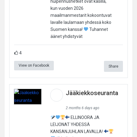
huipennushetket ovat käsillä,
kun vuoden 2026
maailmanmestarit kokoontuvat
lavalle laulamaan yhdessä koko
Suomen kanssa!
Tuhannet
äänet yhdistyvät
4
View on Facebook
Share
Jääkiekkoseuranta
2 months 6 days ago
ELLINOORA JA
LEIJONAT YHDESSÄ
KANSANJUHLAN LAVALLA!