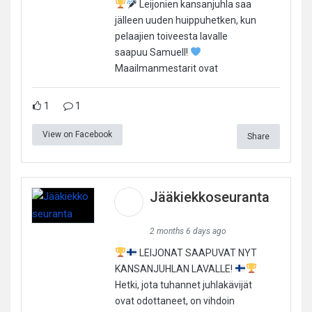
Leijonien kansanjuhla saa
jälleen uuden huippuhetken, kun
pelaajien toiveesta lavalle
saapuu Samuell!
Maailmanmestarit ovat
1
1
View on Facebook
Share
Jääkiekkoseuranta
2 months 6 days ago
LEIJONAT SAAPUVAT NYT
KANSANJUHLAN LAVALLE!
Hetki, jota tuhannet juhlakävijät
ovat odottaneet, on vihdoin