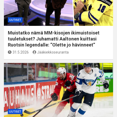
UUTISET
Muistatko nämä MM-kisojen ikimuistoiset
tuuletukset? Juhamatti Aaltonen kuittasi
Ruotsin legendalle: ”Olette jo hävinneet”
31.5.2026
Jääkiekkoseuranta
UUTISET