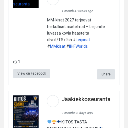
1 month 4 weeks ago
MM-kisat 2027 tarjoavat
herkulliset asetelmat – Leijonille
luvassa kovia haasteita
dlvr.it/TSx9sh #
Leijonat
#
MMkisat
#
IIHFWorlds
1
View on Facebook
Share
Jääkiekkoseuranta
2 months 6 days ago
KIITOS TÄSTÄ