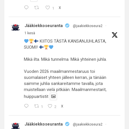
1
X
Jääkiekkoseuranta
@jaakiekkoseura2
·
1 kesä
KIITOS TÄSTÄ KANSANJUHLASTA,
SUOMI!
Mikä ilta. Mikä tunnelma. Mikä yhteinen juhla.
Vuoden 2026 maailmanmestaruus toi
suomalaiset yhteen jälleen kerran, ja tänään
saimme juhlia sankareitamme tavalla, jota
muistellaan vielä pitkään. Maailmanmestarit,
huippuartistit
1
2
X
Jääkiekkoseuranta
@jaakiekkoseura2
·