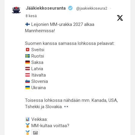
Jääkiekkoseuranta
@jaakiekkoseura2
·
8 kesä
Leijonien MM-urakka 2027 alkaa
Mannheimissa!
Suomen kanssa samassa lohkossa pelaavat:
Sveitsi
Ruotsi
Saksa
Latvia
Itävalta
Slovenia
Ukraina
Toisessa lohkossa nähdään mm. Kanada, USA,
Tshekki ja Slovakia.
Veikkaa:
MM-kultaa voittaa?