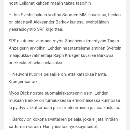
nosti Leijonat kahden maalin takaa tasoihin.
– Jos Sveitsi haluaa voittaa Suomen MM-finaalissa, heidän
on pidettävä Aleksander Barkov kurissa, sveitsiläinen
yleisradioyhtiö SRF kirjoittaa.
SRF:n jutussa viitataan myös Zürichissä ilmestyvän Tages-
Anzeigerin arvioihin. Lehden haastattelema entinen Sveitsin
maajoukkuevalmentaja Ralph Krueger kuvailee Barkovia
poikkeukselliseksi pelaajaksi.
– Neuvoni nuorille pelaajille on, että katsokaa häntä,
Krueger sanoo.
Myös Blick nostaa suomalaiskapteenin esiin. Lehden
mukaan Barkov on turnauksessa erinomaisessa kunnossa
ja pystyy vaikuttamaan peliin molemmissa päissä kaukaloa.
– Barkov on kokonaisvaltainen pelaaja, joka ei jätä mitään
sattuman varaan. Hän yhdistää hyökkäystaidot,