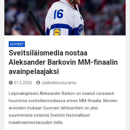
UUTISET
Sveitsiläismedia nostaa
Aleksander Barkovin MM-finaalin
avainpelaajaksi
31.5.2026
Jääkiekkoseuranta
Leijonakapteeni Aleksander Barkov on saanut runsaasti
huomiota sveitsiläismediassa ennen MM-finaalia. Monien
arvioiden mukaan Suomen tähtisentteri on yksi
suurimmista esteistä Sveitsin historiallisen
maailmanmestaruuden tiellä.