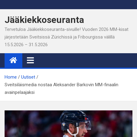
Skip
to
Jääkiekkoseuranta
content
Tervetuloa Jääkiekkoseuranta-sivuille! Vuoden 2026 MM-kisat
järjestetään Sveitsissä Zürichissä ja Fribourgissa välillä
15.5.2026 – 31.5.2026
Home
Uutiset
Sveitsiläismedia nostaa Aleksander Barkovin MM-finaalin
avainpelaajaksi