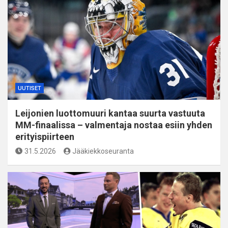
UUTISET
Leijonien luottomuuri kantaa suurta vastuuta
MM-finaalissa – valmentaja nostaa esiin yhden
erityispiirteen
31.5.2026
Jääkiekkoseuranta