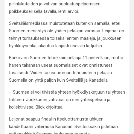
pelinlukutaidon ja vahvan puolustuspelaamisen
poikkeuksellisella tavalla, lehti arvioi.
Sveitsiläismediassa muistutetaan kuitenkin samalla, ettei
Suomen menestys ole yhden pelaajan varassa. Leijonat on
tehnyt turnauksessa toiseksi eniten maaleja, ja joukkueen
hyökkäysuhka jakautuu laajasti useisiin ketjuihin.
Barkov on Suomen tehokkain pelaaja 11 pisteellään, mutta
hänen takanaan useat suomalaiset ovat onnistuneet
tasaisesti. Viiden tai useamman tehopisteen pelaajia
Suomella on yhtä paljon kuin Sveitsillä ja Kanadalla.
– Suomea ei voi tiivistää yhteen hyökkäysketjuun tai yhteen
tähteen. Joukkueen vahvuus on sen yhteispelissä ja
kollektiivissa, Blick kirjoittaa.
Leijonat saapuu finaaliin itseluottamusta uhkuen
kaadettuaan välierässä Kanadan. Sveitsissäkin pidetään