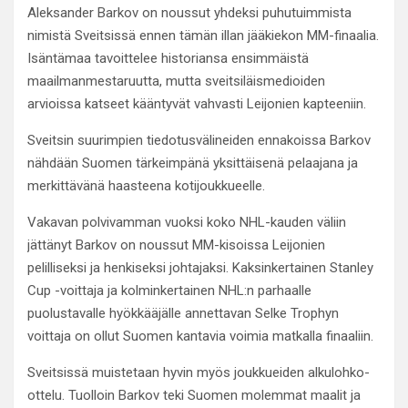
Aleksander Barkov on noussut yhdeksi puhutuimmista
nimistä Sveitsissä ennen tämän illan jääkiekon MM-finaalia.
Isäntämaa tavoittelee historiansa ensimmäistä
maailmanmestaruutta, mutta sveitsiläismedioiden
arvioissa katseet kääntyvät vahvasti Leijonien kapteeniin.
Sveitsin suurimpien tiedotusvälineiden ennakoissa Barkov
nähdään Suomen tärkeimpänä yksittäisenä pelaajana ja
merkittävänä haasteena kotijoukkueelle.
Vakavan polvivamman vuoksi koko NHL-kauden väliin
jättänyt Barkov on noussut MM-kisoissa Leijonien
pelilliseksi ja henkiseksi johtajaksi. Kaksinkertainen Stanley
Cup -voittaja ja kolminkertainen NHL:n parhaalle
puolustavalle hyökkääjälle annettavan Selke Trophyn
voittaja on ollut Suomen kantavia voimia matkalla finaaliin.
Sveitsissä muistetaan hyvin myös joukkueiden alkulohko-
ottelu. Tuolloin Barkov teki Suomen molemmat maalit ja