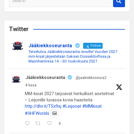
e
a
r
c
Twitter
h
Jääkiekkoseuranta
Follow
Tervetuloa Jääkiekkoseuranta-sivuille! Vuoden 2027
mm-kisat järjestetään Saksan Düsseldorfissa ja
Mannheimissa 14.–30. toukokuuta 2027
Jääkiekkoseuranta
@jaakiekkoseura2
·
8 kesä
MM-kisat 2027 tarjoavat herkulliset asetelmat
– Leijonille luvassa kovia haasteita
http://dlvr.it/TSx9sj
#Leijonat
#MMkisat
#IIHFWorlds
X