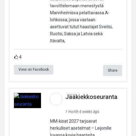
tavoittelemaan menestystä
Mannheimissa pelattavassa A-
lohkossa, jossa vastaan
asettuvat tutut haastajat Sveitsi,
Ruotsi, Saksa ja Latvia sekä
Itävalta,
4
View on Facebook
Share
Jääkiekkoseuranta
1 month 4 weeks ago
MM-kisat 2027 tarjoavat
herkulliset asetelmat – Leijonille
luvassa kovia haasteita