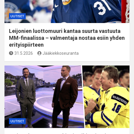
UUTISET
Leijonien luottomuuri kantaa suurta vastuuta
MM-finaalissa – valmentaja nostaa esiin yhden
erityispiirteen
31.5.2026
Jääkiekkoseuranta
UUTISET