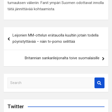
turnauksen välieriin. Fanit ympäri Suomen odottavat innolla
tätä jännittävää kohtaamista.
Artikkelien
Leijonien MM-ottelun erätauolla kuultiin jotain todella
selaus
pöyristyttävää – näin tv-pomo selittää
Britannian sankarileijonalta toive suomalaisille
S
e
a
r
c
Twitter
h