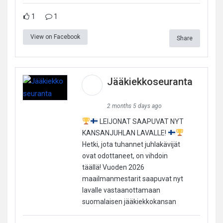
1
1
View on Facebook
Share
Jääkiekkoseuranta
2 months 5 days ago
LEIJONAT SAAPUVAT NYT
KANSANJUHLAN LAVALLE!
Hetki, jota tuhannet juhlakävijät
ovat odottaneet, on vihdoin
täällä! Vuoden 2026
maailmanmestarit saapuvat nyt
lavalle vastaanottamaan
suomalaisen jääkiekkokansan