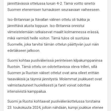
jännittävässä ottelussa luvuin 4-2. Tämä voitto sinetöi
Suomen etenemisen turnauksen seuraavaan vaiheeseen.
Iso-Britannian ja Itävallan välinen ottelu oli tiukka ja
jännittävä alusta loppuun. Iso-Britannia onnistui
viimeistelemään ratkaisevat maalit kolmannessa erässä,
mikä varmisti heille voiton. Tämä tulos oli suotuisa
Suomelle, joka tarvitsi tämän ottelun päättyvän juuri näin
edetäkseen jatkoon.
Suomi kohtaa puolivälierissä perinteisen kilpakumppaninsa
Ruotsin. Tämä ottelu on odotettavissa oleva trilleri, sillä
Suomen ja Ruotsin väliset ottelut ovat aina olleet erittäin
tasaväkisiä ja täynnä jännitystä. Molemmat joukkueet ovat
valmistautuneet huolellisesti ja fanit voivat odottaa
intensiivistä kamppailua.
Suomi ja Ruotsi kohtaavat puolivälieräottelussa torstaina
23. toukokuuta 2024, jolloin nähdään, kumpi joukkue etenee