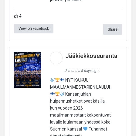
4
View on Facebook
Share
Jääkiekkoseuranta
2 months 5 days ago
NYT KAIKUU
MAAILMANMESTARIEN LAULU!
Kansanjuhlan
huipennushetket ovat käsillä,
kun vuoden 2026
maailmanmestarit kokoontuvat
lavalle laulamaan yhdessä koko
Suomen kanssa!
Tuhannet
äänet yhdistyvät