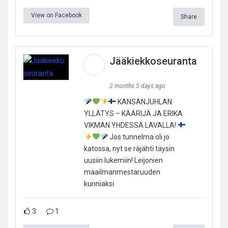
View on Facebook
Share
Jääkiekkoseuranta
2 months 5 days ago
KANSANJUHLAN
YLLÄTYS – KÄÄRIJÄ JA ERIKA
VIKMAN YHDESSÄ LAVALLA!
Jos tunnelma oli jo
katossa, nyt se räjähti täysin
uusiin lukemiin! Leijonien
maailmanmestaruuden
kunniaksi
3
1