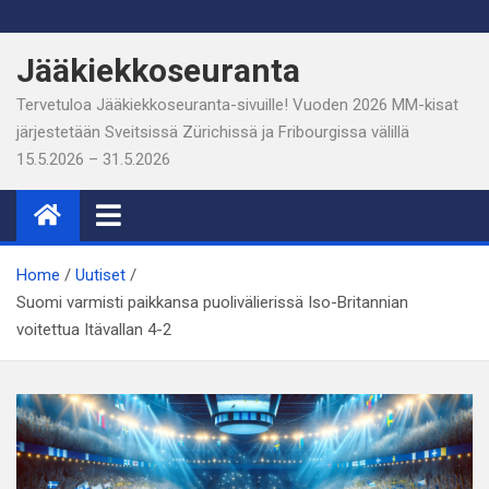
Skip
to
Jääkiekkoseuranta
content
Tervetuloa Jääkiekkoseuranta-sivuille! Vuoden 2026 MM-kisat
järjestetään Sveitsissä Zürichissä ja Fribourgissa välillä
15.5.2026 – 31.5.2026
Home
Uutiset
Suomi varmisti paikkansa puolivälierissä Iso-Britannian
voitettua Itävallan 4-2