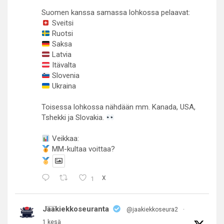
Suomen kanssa samassa lohkossa pelaavat:
Sveitsi
Ruotsi
Saksa
Latvia
Itävalta
Slovenia
Ukraina
Toisessa lohkossa nähdään mm. Kanada, USA,
Tshekki ja Slovakia.
Veikkaa:
MM-kultaa voittaa?
1
X
Jääkiekkoseuranta
@jaakiekkoseura2
·
1 kesä