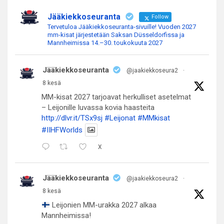
Jääkiekkoseuranta
Follow
Tervetuloa Jääkiekkoseuranta-sivuille! Vuoden 2027
mm-kisat järjestetään Saksan Düsseldorfissa ja
Mannheimissa 14.–30. toukokuuta 2027
Jääkiekkoseuranta
@jaakiekkoseura2
·
8 kesä
MM-kisat 2027 tarjoavat herkulliset asetelmat
– Leijonille luvassa kovia haasteita
http://dlvr.it/TSx9sj
#Leijonat
#MMkisat
#IIHFWorlds
X
Jääkiekkoseuranta
@jaakiekkoseura2
·
8 kesä
Leijonien MM-urakka 2027 alkaa
Mannheimissa!