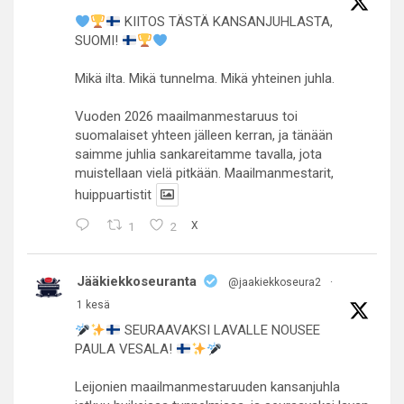
KIITOS TÄSTÄ KANSANJUHLASTA,
SUOMI!
Mikä ilta. Mikä tunnelma. Mikä yhteinen juhla.
Vuoden 2026 maailmanmestaruus toi
suomalaiset yhteen jälleen kerran, ja tänään
saimme juhlia sankareitamme tavalla, jota
muistellaan vielä pitkään. Maailmanmestarit,
huippuartistit
1
2
X
Jääkiekkoseuranta
@jaakiekkoseura2
·
1 kesä
SEURAAVAKSI LAVALLE NOUSEE
PAULA VESALA!
Leijonien maailmanmestaruuden kansanjuhla