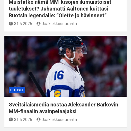
Muistatko nämä MM-kisojen ikimuistoiset
tuuletukset? Juhamatti Aaltonen kuittasi
Ruotsin legendalle: ”Olette jo hävinneet”
31.5.2026
Jääkiekkoseuranta
UUTISET
Sveitsiläismedia nostaa Aleksander Barkovin
MM-finaalin avainpelaajaksi
31.5.2026
Jääkiekkoseuranta