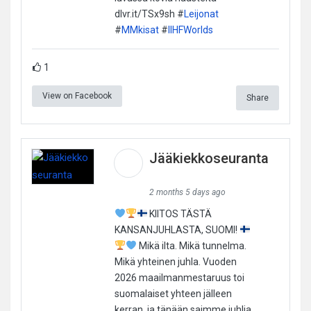
dlvr.it/TSx9sh #
Leijonat
#
MMkisat
#
IIHFWorlds
1
View on Facebook
Share
Jääkiekkoseuranta
2 months 5 days ago
KIITOS TÄSTÄ
KANSANJUHLASTA, SUOMI!
Mikä ilta. Mikä tunnelma.
Mikä yhteinen juhla. Vuoden
2026 maailmanmestaruus toi
suomalaiset yhteen jälleen
kerran, ja tänään saimme juhlia