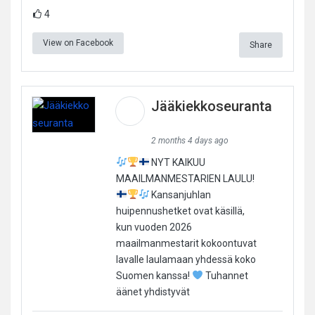
4
View on Facebook
Share
Jääkiekkoseuranta
2 months 4 days ago
NYT KAIKUU
MAAILMANMESTARIEN LAULU!
Kansanjuhlan
huipennushetket ovat käsillä,
kun vuoden 2026
maailmanmestarit kokoontuvat
lavalle laulamaan yhdessä koko
Suomen kanssa!
Tuhannet
äänet yhdistyvät