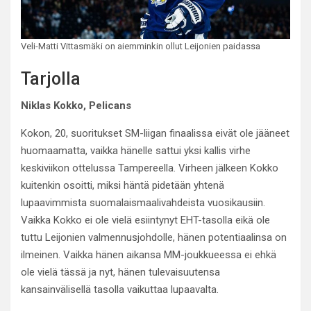
Veli-Matti Vittasmäki on aiemminkin ollut Leijonien paidassa
Tarjolla
Niklas Kokko, Pelicans
Kokon, 20, suoritukset SM-liigan finaalissa eivät ole jääneet
huomaamatta, vaikka hänelle sattui yksi kallis virhe
keskiviikon ottelussa Tampereella. Virheen jälkeen Kokko
kuitenkin osoitti, miksi häntä pidetään yhtenä
lupaavimmista suomalaismaalivahdeista vuosikausiin.
Vaikka Kokko ei ole vielä esiintynyt EHT-tasolla eikä ole
tuttu Leijonien valmennusjohdolle, hänen potentiaalinsa on
ilmeinen. Vaikka hänen aikansa MM-joukkueessa ei ehkä
ole vielä tässä ja nyt, hänen tulevaisuutensa
kansainvälisellä tasolla vaikuttaa lupaavalta.