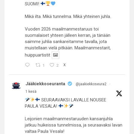
SUOMI!
Mikä ilta. Mikä tunnelma. Mikä yhteinen juhla.
Vuoden 2026 maailmanmestaruus toi
suomalaiset yhteen jälleen kerran, ja tänään
saimme juhlia sankareitamme tavalla, jota
muistellaan vielä pitkään. Maailmanmestarit,
huippuartistit
1
2
X
Jääkiekkoseuranta
@jaakiekkoseura2
·
1 kesä
SEURAAVAKSI LAVALLE NOUSEE
PAULA VESALA!
Leijonien maailmanmestaruuden kansanjuhla
jatkuu huikeissa tunnelmissa, ja seuraavaksi lavan
valtaa Paula Vesala!