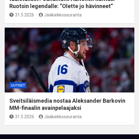
Ruotsin legendalle: ”Olette jo hävinneet”
31.5.2026
Jääkiekkoseuranta
UUTISET
Sveitsiläismedia nostaa Aleksander Barkovin
MM-finaalin avainpelaajaksi
31.5.2026
Jääkiekkoseuranta