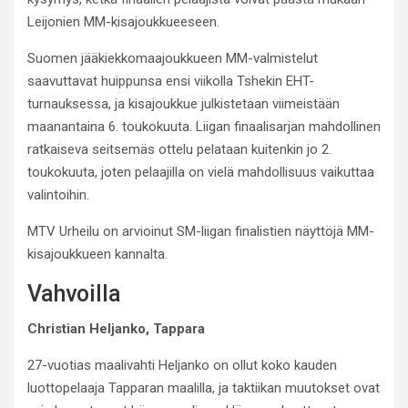
Leijonien MM-kisajoukkueeseen.
Suomen jääkiekkomaajoukkueen MM-valmistelut
saavuttavat huippunsa ensi viikolla Tshekin EHT-
turnauksessa, ja kisajoukkue julkistetaan viimeistään
maanantaina 6. toukokuuta. Liigan finaalisarjan mahdollinen
ratkaiseva seitsemäs ottelu pelataan kuitenkin jo 2.
toukokuuta, joten pelaajilla on vielä mahdollisuus vaikuttaa
valintoihin.
MTV Urheilu on arvioinut SM-liigan finalistien näyttöjä MM-
kisajoukkueen kannalta.
Vahvoilla
Christian Heljanko, Tappara
27-vuotias maalivahti Heljanko on ollut koko kauden
luottopelaaja Tapparan maalilla, ja taktiikan muutokset ovat