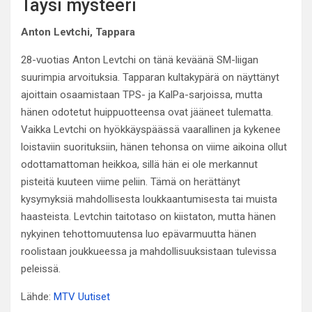
Täysi mysteeri
Anton Levtchi, Tappara
28-vuotias Anton Levtchi on tänä keväänä SM-liigan
suurimpia arvoituksia. Tapparan kultakypärä on näyttänyt
ajoittain osaamistaan TPS- ja KalPa-sarjoissa, mutta
hänen odotetut huippuotteensa ovat jääneet tulematta.
Vaikka Levtchi on hyökkäyspäässä vaarallinen ja kykenee
loistaviin suorituksiin, hänen tehonsa on viime aikoina ollut
odottamattoman heikkoa, sillä hän ei ole merkannut
pisteitä kuuteen viime peliin. Tämä on herättänyt
kysymyksiä mahdollisesta loukkaantumisesta tai muista
haasteista. Levtchin taitotaso on kiistaton, mutta hänen
nykyinen tehottomuutensa luo epävarmuutta hänen
roolistaan joukkueessa ja mahdollisuuksistaan tulevissa
peleissä.
Lähde:
MTV Uutiset