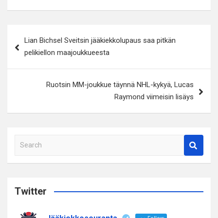
Artikkelien
Lian Bichsel Sveitsin jääkiekkolupaus saa pitkän
selaus
pelikiellon maajoukkueesta
Ruotsin MM-joukkue täynnä NHL-kykyä, Lucas
Raymond viimeisin lisäys
S
e
a
r
c
Twitter
h