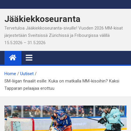
Skip
to
Jääkiekkoseuranta
content
Tervetuloa Jääkiekkoseuranta-sivuille! Vuoden 2026 MM-kisat
järjestetään Sveitsissä Zürichissä ja Fribourgissa välillä
15.5.2026 – 31.5.2026
Home
Uutiset
SM-liigan finaalit esille: Kuka on matkalla MM-kisoihin? Kaksi
Tapparan pelaajaa erottuu