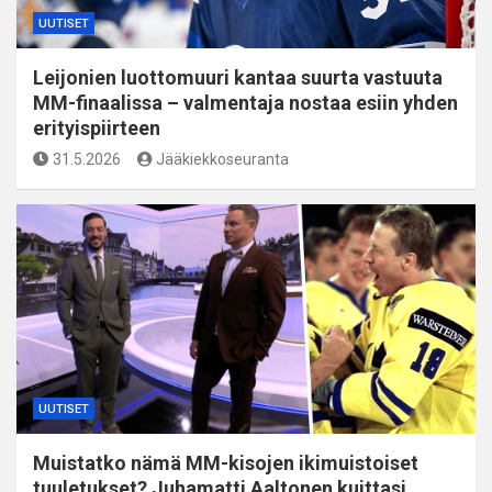
UUTISET
Leijonien luottomuuri kantaa suurta vastuuta
MM-finaalissa – valmentaja nostaa esiin yhden
erityispiirteen
31.5.2026
Jääkiekkoseuranta
UUTISET
Muistatko nämä MM-kisojen ikimuistoiset
tuuletukset? Juhamatti Aaltonen kuittasi