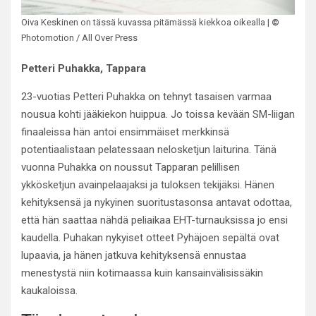
Oiva Keskinen on tässä kuvassa pitämässä kiekkoa oikealla |
©
Photomotion / All Over Press
Petteri Puhakka, Tappara
23-vuotias Petteri Puhakka on tehnyt tasaisen varmaa
nousua kohti jääkiekon huippua. Jo toissa kevään SM-liigan
finaaleissa hän antoi ensimmäiset merkkinsä
potentiaalistaan pelatessaan nelosketjun laiturina. Tänä
vuonna Puhakka on noussut Tapparan pelillisen
ykkösketjun avainpelaajaksi ja tuloksen tekijäksi. Hänen
kehityksensä ja nykyinen suoritustasonsa antavat odottaa,
että hän saattaa nähdä peliaikaa EHT-turnauksissa jo ensi
kaudella. Puhakan nykyiset otteet Pyhäjoen sepältä ovat
lupaavia, ja hänen jatkuva kehityksensä ennustaa
menestystä niin kotimaassa kuin kansainvälisissäkin
kaukaloissa.