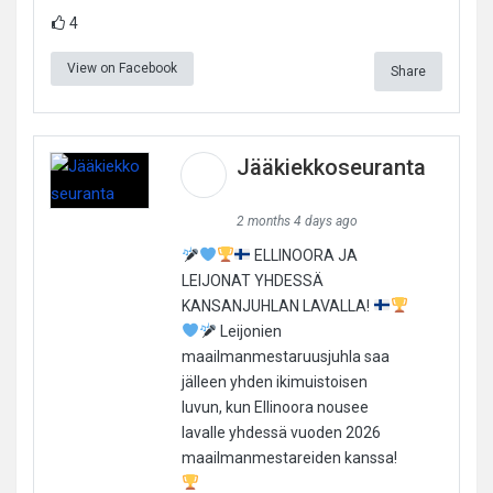
4
View on Facebook
Share
Jääkiekkoseuranta
2 months 4 days ago
ELLINOORA JA
LEIJONAT YHDESSÄ
KANSANJUHLAN LAVALLA!
Leijonien
maailmanmestaruusjuhla saa
jälleen yhden ikimuistoisen
luvun, kun Ellinoora nousee
lavalle yhdessä vuoden 2026
maailmanmestareiden kanssa!