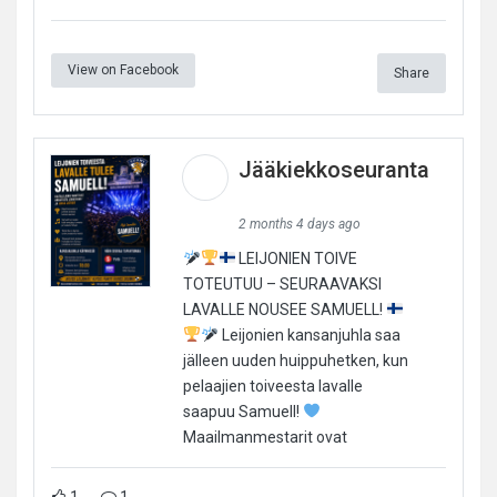
View on Facebook
Share
Jääkiekkoseuranta
2 months 4 days ago
LEIJONIEN TOIVE
TOTEUTUU – SEURAAVAKSI
LAVALLE NOUSEE SAMUELL!
Leijonien kansanjuhla saa
jälleen uuden huippuhetken, kun
pelaajien toiveesta lavalle
saapuu Samuell!
Maailmanmestarit ovat
1
1