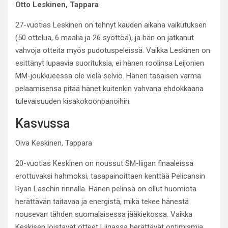
Otto Leskinen, Tappara
27-vuotias Leskinen on tehnyt kauden aikana vaikutuksen
(50 ottelua, 6 maalia ja 26 syöttöä), ja hän on jatkanut
vahvoja otteita myös pudotuspeleissä. Vaikka Leskinen on
esittänyt lupaavia suorituksia, ei hänen roolinsa Leijonien
MM-joukkueessa ole vielä selviö. Hänen tasaisen varma
pelaamisensa pitää hänet kuitenkin vahvana ehdokkaana
tulevaisuuden kisakokoonpanoihin.
Kasvussa
Oiva Keskinen, Tappara
20-vuotias Keskinen on noussut SM-liigan finaaleissa
erottuvaksi hahmoksi, tasapainoittaen kenttää Pelicansin
Ryan Laschin rinnalla. Hänen pelinsä on ollut huomiota
herättävän taitavaa ja energistä, mikä tekee hänestä
nousevan tähden suomalaisessa jääkiekossa. Vaikka
Keskisen loistavat otteet Liigassa herättävät optimismia,