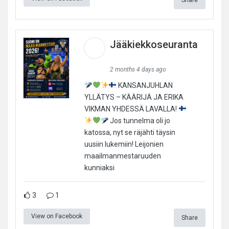
Jääkiekkoseuranta
2 months 4 days ago
KANSANJUHLAN
YLLÄTYS – KÄÄRIJÄ JA ERIKA
VIKMAN YHDESSÄ LAVALLA!
Jos tunnelma oli jo
katossa, nyt se räjähti täysin
uusiin lukemiin! Leijonien
maailmanmestaruuden
kunniaksi
3
1
View on Facebook
Share