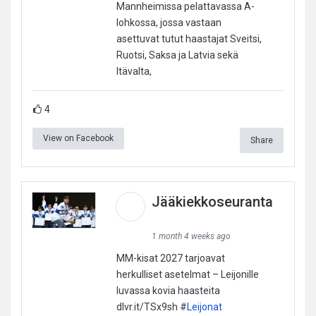
Mannheimissa pelattavassa A-
lohkossa, jossa vastaan
asettuvat tutut haastajat Sveitsi,
Ruotsi, Saksa ja Latvia sekä
Itävalta,
4
View on Facebook
Share
Jääkiekkoseuranta
1 month 4 weeks ago
MM-kisat 2027 tarjoavat
herkulliset asetelmat – Leijonille
luvassa kovia haasteita
dlvr.it/TSx9sh #
Leijonat