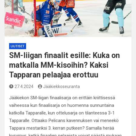
UUTISET
SM-liigan finaalit esille: Kuka on
matkalla MM-kisoihin? Kaksi
Tapparan pelaajaa erottuu
27.4.2024
Jääkiekkoseuranta
Jääkiekon SM-liigan finaalisarja on erittäin kriittisessä
vaiheessa kun finaalisarja on huomenna sunnuntaina
katkolla Tapparalle, kun ottelusarja on tilanteessa 3-1
Tapparalle. Ottaako Pelicans kavennuksen vai meneekö
Tappara mestariksi 3. kerran putkeen? Samalla herää
kysymys, ketkä finaalien pelaajista voivat päästä mukaan