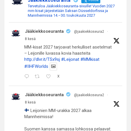
Jääkiekkoseuranta
Follow
Tervetuloa Jääkiekkoseuranta-sivuille! Vuoden 2027
mm-kisat järjestetään Saksan Düsseldorfissa ja
Mannheimissa 14.–30. toukokuuta 2027
Jääkiekkoseuranta
@jaakiekkoseura2
·
8 kesä
MM-kisat 2027 tarjoavat herkulliset asetelmat
– Leijonille luvassa kovia haasteita
http://dlvr.it/TSx9sj
#Leijonat
#MMkisat
#IIHFWorlds
X
Jääkiekkoseuranta
@jaakiekkoseura2
·
8 kesä
Leijonien MM-urakka 2027 alkaa
Mannheimissa!
Suomen kanssa samassa lohkossa pelaavat: