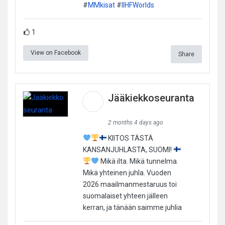
#
MMkisat
#
IIHFWorlds
1
View on Facebook
Share
Jääkiekkoseuranta
2 months 4 days ago
KIITOS TÄSTÄ
KANSANJUHLASTA, SUOMI!
Mikä ilta. Mikä tunnelma.
Mikä yhteinen juhla. Vuoden
2026 maailmanmestaruus toi
suomalaiset yhteen jälleen
kerran, ja tänään saimme juhlia