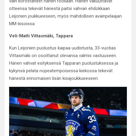
vain korostaneet hänen rooliaan. Hänen vakuuttavat
otteensa tekevät hänestä paitsi vahvan ehdokkaan
Leijonien joukkueeseen, myös mahdollisen avainpelaajan
MM-kisoissa.
Veli-Matti Vittasmäki, Tappara
Kun Leijonien puolustus kaipaa uudistusta, 33-vuotias
Vittasmäki on osoittanut olevansa valmis vastuuseen.
Hänen vahvat esityksensä Tapparan puolustuksessa ja
kykynsä pelata nopeatempoisessa kiekossa tekevät
hänestä erinomaisen lisän kisajoukkueeseen.