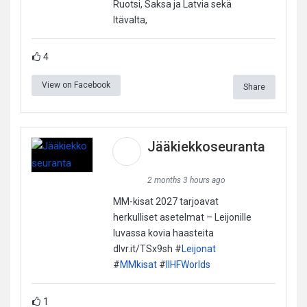
Ruotsi, Saksa ja Latvia sekä
Itävalta,
4
View on Facebook
Share
Jääkiekkoseuranta
2 months 3 hours ago
MM-kisat 2027 tarjoavat
herkulliset asetelmat – Leijonille
luvassa kovia haasteita
dlvr.it/TSx9sh #
Leijonat
#
MMkisat
#
IIHFWorlds
1