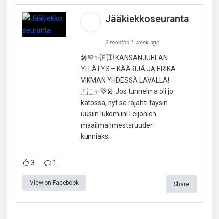
Jääkiekkoseuranta
2 months 1 week ago
🎤💚✨🇫🇮 KANSANJUHLAN
YLLÄTYS – KÄÄRIJÄ JA ERIKA
VIKMAN YHDESSÄ LAVALLA!
🇫🇮✨💚🎤 Jos tunnelma oli jo
katossa, nyt se räjähti täysin
uusiin lukemiin! Leijonien
maailmanmestaruuden
kunniaksi
3
1
View on Facebook
Share