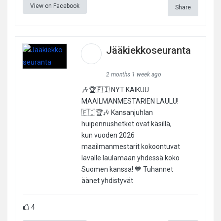
View on Facebook
Share
Jääkiekkoseuranta
2 months 1 week ago
🎶🏆🇫🇮 NYT KAIKUU
MAAILMANMESTARIEN LAULU!
🇫🇮🏆🎶 Kansanjuhlan
huipennushetket ovat käsillä,
kun vuoden 2026
maailmanmestarit kokoontuvat
lavalle laulamaan yhdessä koko
Suomen kanssa! 💙 Tuhannet
äänet yhdistyvät
4