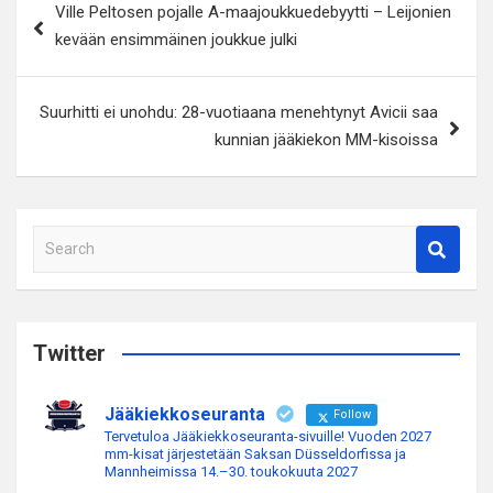
Ville Peltosen pojalle A-maajoukkuedebyytti – Leijonien
selaus
kevään ensimmäinen joukkue julki
Suurhitti ei unohdu: 28-vuotiaana menehtynyt Avicii saa
kunnian jääkiekon MM-kisoissa
S
e
a
r
c
Twitter
h
Jääkiekkoseuranta
Follow
Tervetuloa Jääkiekkoseuranta-sivuille! Vuoden 2027
mm-kisat järjestetään Saksan Düsseldorfissa ja
Mannheimissa 14.–30. toukokuuta 2027