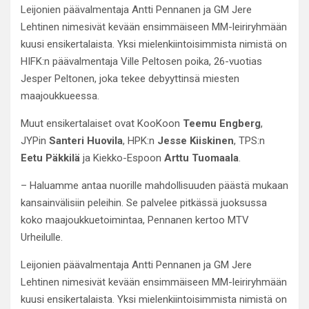
Leijonien päävalmentaja Antti Pennanen ja GM Jere
Lehtinen nimesivät kevään ensimmäiseen MM-leiriryhmään
kuusi ensikertalaista. Yksi mielenkiintoisimmista nimistä on
HIFK:n päävalmentaja Ville Peltosen poika, 26-vuotias
Jesper Peltonen, joka tekee debyyttinsä miesten
maajoukkueessa.
Muut ensikertalaiset ovat KooKoon
Teemu Engberg
,
JYPin
Santeri Huovila
, HPK:n
Jesse Kiiskinen
, TPS:n
Eetu Päkkilä
ja Kiekko-Espoon
Arttu Tuomaala
.
– Haluamme antaa nuorille mahdollisuuden päästä mukaan
kansainvälisiin peleihin. Se palvelee pitkässä juoksussa
koko maajoukkuetoimintaa, Pennanen kertoo MTV
Urheilulle.
Leijonien päävalmentaja Antti Pennanen ja GM Jere
Lehtinen nimesivät kevään ensimmäiseen MM-leiriryhmään
kuusi ensikertalaista. Yksi mielenkiintoisimmista nimistä on