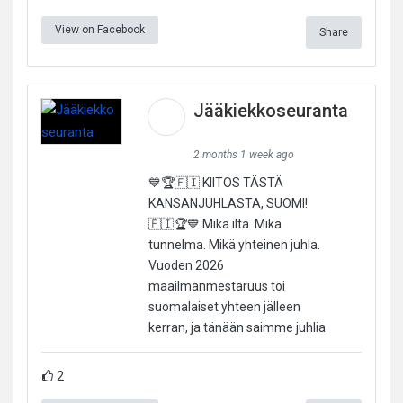
View on Facebook
Share
Jääkiekkoseuranta
2 months 1 week ago
💙🏆🇫🇮 KIITOS TÄSTÄ
KANSANJUHLASTA, SUOMI!
🇫🇮🏆💙 Mikä ilta. Mikä
tunnelma. Mikä yhteinen juhla.
Vuoden 2026
maailmanmestaruus toi
suomalaiset yhteen jälleen
kerran, ja tänään saimme juhlia
2