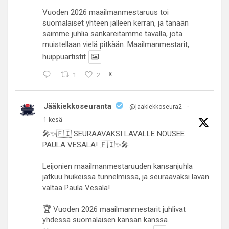
Vuoden 2026 maailmanmestaruus toi
suomalaiset yhteen jälleen kerran, ja tänään
saimme juhlia sankareitamme tavalla, jota
muistellaan vielä pitkään. Maailmanmestarit,
huippuartistit
1
2
X
Jääkiekkoseuranta
@jaakiekkoseura2
·
1 kesä
🎤✨🇫🇮 SEURAAVAKSI LAVALLE NOUSEE
PAULA VESALA! 🇫🇮✨🎤
Leijonien maailmanmestaruuden kansanjuhla
jatkuu huikeissa tunnelmissa, ja seuraavaksi lavan
valtaa Paula Vesala!
🏆 Vuoden 2026 maailmanmestarit juhlivat
yhdessä suomalaisen kansan kanssa.