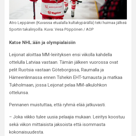
Atro Leppänen (Kuvassa etualalla kultakypärällä) teki huimaa jälkeä
Sportin takalinjoilla. Kuva: Vesa Pöppönen / AOP
Katse NHL:ään ja olympialaisiin
Leijonat aloittaa MM-leirityksen ensi viikolla kahdella
ottelulla Latviaa vastaan. Tämän jälkeen vuorossa ovat
pelit Ruotsia vastaan Göteborgissa, Raumalla ja
Hämeenlinnassa ennen Tshekin EHT-turnausta ja matkaa
Tukholmaan, jossa Leijonat pelaa MM-alkulohkon
ottelunsa.
Pennanen muistuttaa, että ryhmä elää jatkuvasti.
– Joka viikko tulee uusia pelaajia mukaan. Leiritys koostuu
sekä viikon mittaisista jaksoista että isommasta
kokonaisuudesta.