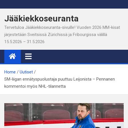
Skip
to
Jääkiekkoseuranta
content
Tervetuloa Jääkiekkoseuranta-sivuille! Vuoden 2026 MM-kisat
järjestetään Sveitsissä Zürichissä ja Fribourgissa välillä
15.5.2026 – 31.5.2026
Home
Uutiset
SM-liigan ennätyspuolustaja puuttuu Leijonista – Pennanen
kommentoi myös NHL-tilannetta