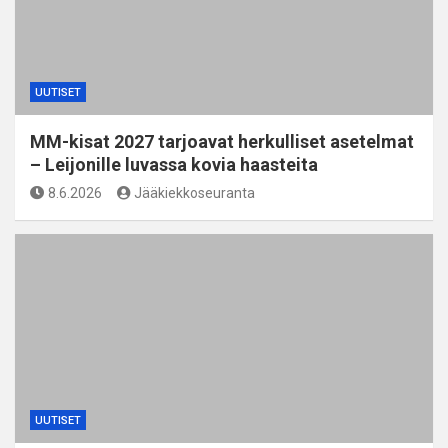
UUTISET
MM-kisat 2027 tarjoavat herkulliset asetelmat
– Leijonille luvassa kovia haasteita
8.6.2026
Jääkiekkoseuranta
UUTISET