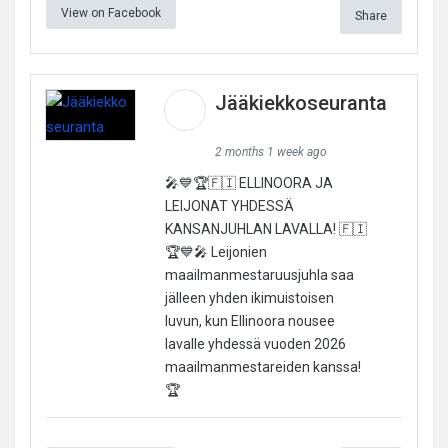
View on Facebook
Share
Jääkiekkoseuranta
2 months 1 week ago
🎤💙🏆🇫🇮 ELLINOORA JA
LEIJONAT YHDESSÄ
KANSANJUHLAN LAVALLA! 🇫🇮
🏆💙🎤 Leijonien
maailmanmestaruusjuhla saa
jälleen yhden ikimuistoisen
luvun, kun Ellinoora nousee
lavalle yhdessä vuoden 2026
maailmanmestareiden kanssa!
🏆