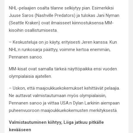
NHL-pelaajien osalta tilanne selkiytyy pian. Esimerkiksi
Juuse Saros (Nashville Predators) ja tulokas Jani Nyman
(Seattle Kraken) ovat ilmaisseet kiinnostuksensa MM-
kisoihin osallistumisesta.
– Keskusteluja on jo käyty, erityisesti Jeren kanssa. Kun
NHL:n runkosarja päättyy, voimme kertoa enemmän,
Pennanen sanoo.
MM-kisat ovat samalla tärkeä näyttöpaikka ensi vuoden
olympialaisia ajatellen.
– Uskon, että maajoukkuekokemukset kehittävät pelaajia.
Ne auttavat valmistautumaan myös olympialaisiin,
Pennanen sanoo ja viittaa USA:n Dylan Larkinin aiempaan
puheenvuoroon maajoukkuekokemusten merkityksestä.
Valmistautuminen kiihtyy, Liiga jatkuu pitkälle
kevääseen