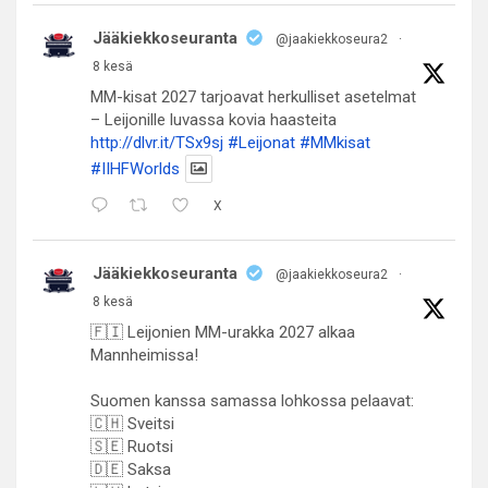
Jääkiekkoseuranta
@jaakiekkoseura2
·
8 kesä
MM-kisat 2027 tarjoavat herkulliset asetelmat
– Leijonille luvassa kovia haasteita
http://dlvr.it/TSx9sj
#Leijonat
#MMkisat
#IIHFWorlds
X
Jääkiekkoseuranta
@jaakiekkoseura2
·
8 kesä
🇫🇮 Leijonien MM-urakka 2027 alkaa
Mannheimissa!
Suomen kanssa samassa lohkossa pelaavat:
🇨🇭 Sveitsi
🇸🇪 Ruotsi
🇩🇪 Saksa