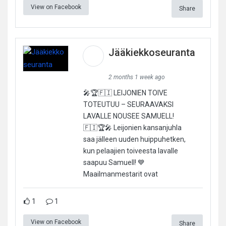
View on Facebook
Share
Jääkiekkoseuranta
2 months 1 week ago
🎤🏆🇫🇮 LEIJONIEN TOIVE
TOTEUTUU – SEURAAVAKSI
LAVALLE NOUSEE SAMUELL!
🇫🇮🏆🎤 Leijonien kansanjuhla
saa jälleen uuden huippuhetken,
kun pelaajien toiveesta lavalle
saapuu Samuell! 💙
Maailmanmestarit ovat
1
1
View on Facebook
Share