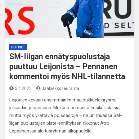
UUTISET
SM-liigan ennätyspuolustaja
puuttuu Leijonista – Pennanen
kommentoi myös NHL-tilannetta
5.4.2025
Jääkiekkoseuranta
Leijonien kevään ensimmäinen maajoukkueleiriryhmä
julkaistiin perjantaina. Mukana on useita ensikertalaisia,
mutta myös yllättäviä poissaoloja – muun muassa SM-
liigan puolustajien piste-ennätyksen rikkonut Atro
Leppänen jää aloitusryhmän ulkopuolelle.