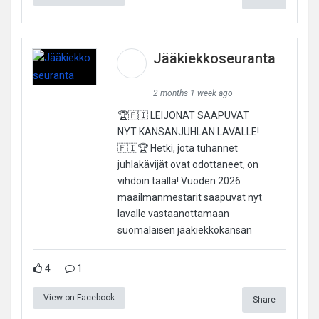
Jääkiekkoseuranta
2 months 1 week ago
🏆🇫🇮 LEIJONAT SAAPUVAT
NYT KANSANJUHLAN LAVALLE!
🇫🇮🏆 Hetki, jota tuhannet
juhlakävijät ovat odottaneet, on
vihdoin täällä! Vuoden 2026
maailmanmestarit saapuvat nyt
lavalle vastaanottamaan
suomalaisen jääkiekkokansan
4
1
View on Facebook
Share