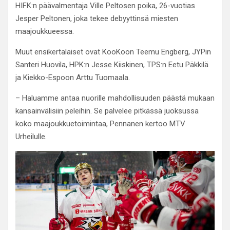
HIFK:n päävalmentaja Ville Peltosen poika, 26-vuotias
Jesper Peltonen, joka tekee debyyttinsä miesten
maajoukkueessa.
Muut ensikertalaiset ovat KooKoon Teemu Engberg, JYPin
Santeri Huovila, HPK:n Jesse Kiiskinen, TPS:n Eetu Päkkilä
ja Kiekko-Espoon Arttu Tuomaala.
– Haluamme antaa nuorille mahdollisuuden päästä mukaan
kansainvälisiin peleihin. Se palvelee pitkässä juoksussa
koko maajoukkuetoimintaa, Pennanen kertoo MTV
Urheilulle.