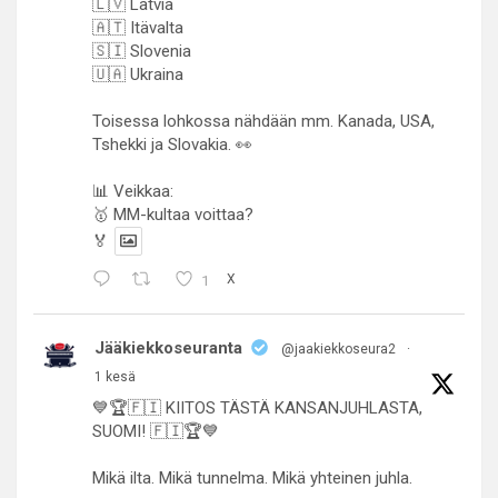
🇱🇻 Latvia
🇦🇹 Itävalta
🇸🇮 Slovenia
🇺🇦 Ukraina
Toisessa lohkossa nähdään mm. Kanada, USA,
Tshekki ja Slovakia. 👀
📊 Veikkaa:
🥇 MM-kultaa voittaa?
🏅
1
X
Jääkiekkoseuranta
@jaakiekkoseura2
·
1 kesä
💙🏆🇫🇮 KIITOS TÄSTÄ KANSANJUHLASTA,
SUOMI! 🇫🇮🏆💙
Mikä ilta. Mikä tunnelma. Mikä yhteinen juhla.