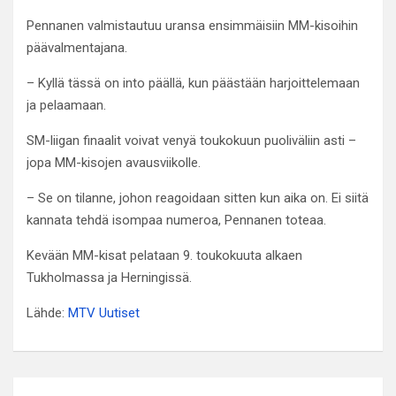
Pennanen valmistautuu uransa ensimmäisiin MM-kisoihin
päävalmentajana.
– Kyllä tässä on into päällä, kun päästään harjoittelemaan
ja pelaamaan.
SM-liigan finaalit voivat venyä toukokuun puoliväliin asti –
jopa MM-kisojen avausviikolle.
– Se on tilanne, johon reagoidaan sitten kun aika on. Ei siitä
kannata tehdä isompaa numeroa, Pennanen toteaa.
Kevään MM-kisat pelataan 9. toukokuuta alkaen
Tukholmassa ja Herningissä.
Lähde:
MTV Uutiset
Artikkelien