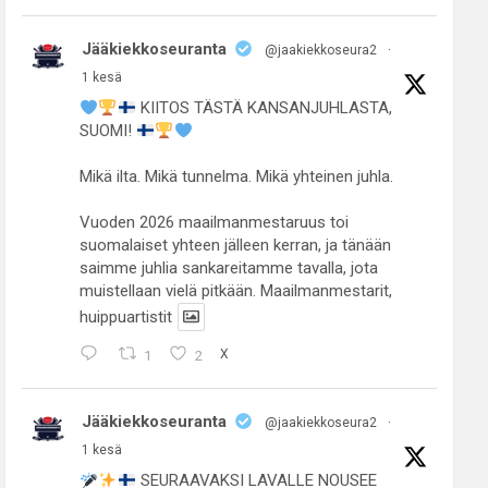
Jääkiekkoseuranta
@jaakiekkoseura2
·
1 kesä
KIITOS TÄSTÄ KANSANJUHLASTA,
SUOMI!
Mikä ilta. Mikä tunnelma. Mikä yhteinen juhla.
Vuoden 2026 maailmanmestaruus toi
suomalaiset yhteen jälleen kerran, ja tänään
saimme juhlia sankareitamme tavalla, jota
muistellaan vielä pitkään. Maailmanmestarit,
huippuartistit
1
2
X
Jääkiekkoseuranta
@jaakiekkoseura2
·
1 kesä
SEURAAVAKSI LAVALLE NOUSEE