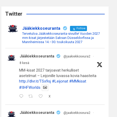
r
c
Twitter
h
Jääkiekkoseuranta
Follow
Tervetuloa Jääkiekkoseuranta-sivuille! Vuoden 2027
mm-kisat järjestetään Saksan Düsseldorfissa ja
Mannheimissa 14.–30. toukokuuta 2027
Jääkiekkoseuranta
@jaakiekkoseura2
·
8 kesä
MM-kisat 2027 tarjoavat herkulliset
asetelmat – Leijonille luvassa kovia haasteita
http://dlvr.it/TSx9sj
#Leijonat
#MMkisat
#IIHFWorlds
X
Jääkiekkoseuranta
@jaakiekkoseura2
·