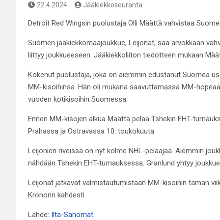
22.4.2024
Jääkiekkoseuranta
Detroit Red Wingsin puolustaja Olli Määttä vahvistaa Suome
Suomen jääkiekkomaajoukkue, Leijonat, saa arvokkaan vahvi
liittyy joukkueeseen. Jääkiekkoliiton tiedotteen mukaan Määttä
Kokenut puolustaja, joka on aiemmin edustanut Suomea us
MM-kisoihinsa. Hän oli mukana saavuttamassa MM-hopeaa v
vuoden kotikisoihin Suomessa.
Ennen MM-kisojen alkua Määttä pelaa Tshekin EHT-turnaukse
Prahassa ja Ostravassa 10. toukokuuta.
Leijonien riveissä on nyt kolme NHL-pelaajaa. Aiemmin joukku
nähdään Tshekin EHT-turnauksessa. Granlund yhtyy joukkue
Leijonat jatkavat valmistautumistaan MM-kisoihin tämän vii
Kronorin kahdesti.
Lähde:
Ilta-Sanomat