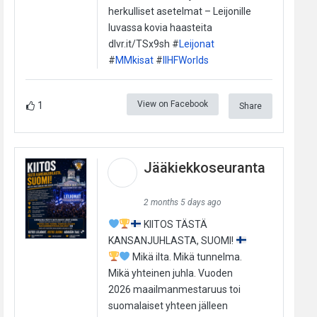
herkulliset asetelmat – Leijonille
luvassa kovia haasteita
dlvr.it/TSx9sh #
Leijonat
#
MMkisat
#
IIHFWorlds
View on Facebook
1
Share
Jääkiekkoseuranta
2 months 5 days ago
KIITOS TÄSTÄ
KANSANJUHLASTA, SUOMI!
Mikä ilta. Mikä tunnelma.
Mikä yhteinen juhla. Vuoden
2026 maailmanmestaruus toi
suomalaiset yhteen jälleen