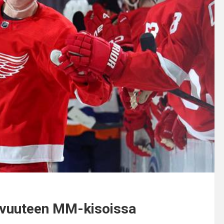
vahvuuteen MM-kisoissa