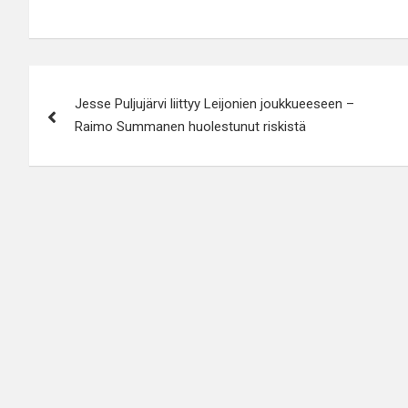
Artikkelien
Jesse Puljujärvi liittyy Leijonien joukkueeseen –
selaus
Raimo Summanen huolestunut riskistä