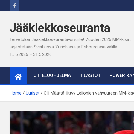
Skip
to
content
Jääkiekkoseuranta
Tervetuloa Jääkiekkoseuranta-sivuille! Vuoden 2026 MM-kisat
järjestetään Sveitsissä Zürichissä ja Fribourgissa välillä
15.5.2026 – 31.5.2026
OTTELUOHJELMA
TILASTOT
POWER RAN
Home
Uutiset
Olli Määttä liittyy Leijonien vahvuuteen MM-ki