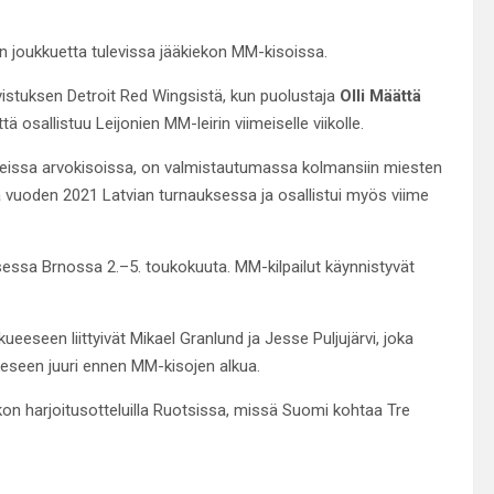
n joukkuetta tulevissa jääkiekon MM-kisoissa.
stuksen Detroit Red Wingsistä, kun puolustaja
Olli Määttä
 osallistuu Leijonien MM-leirin viimeiselle viikolle.
eissa arvokisoissa, on valmistautumassa kolmansiin miesten
uoden 2021 Latvian turnauksessa ja osallistui myös viime
ssa Brnossa 2.–5. toukokuuta. MM-kilpailut käynnistyvät
eeseen liittyivät Mikael Granlund ja Jesse Puljujärvi, joka
eseen juuri ennen MM-kisojen alkua.
kon harjoitusotteluilla Ruotsissa, missä Suomi kohtaa Tre