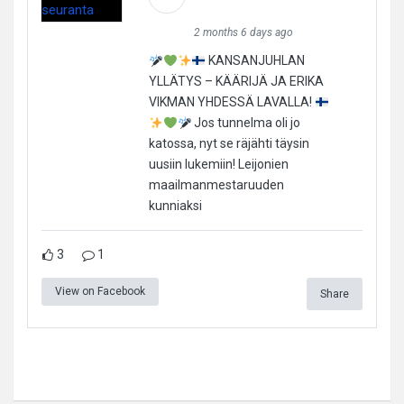
2 months 6 days ago
KANSANJUHLAN
YLLÄTYS – KÄÄRIJÄ JA ERIKA
VIKMAN YHDESSÄ LAVALLA!
Jos tunnelma oli jo
katossa, nyt se räjähti täysin
uusiin lukemiin! Leijonien
maailmanmestaruuden
kunniaksi
3
1
View on Facebook
Share