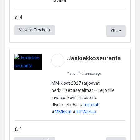
Itävalta,
4
View on Facebook
Share
Jääkiekkoseuranta
1 month 4 weeks ago
MM-kisat 2027 tarjoavat
herkulliset asetelmat – Leijonille
luvassa kovia haasteita
dlvr.it/TSx9sh #
Leijonat
#
MMkisat
#
IIHFWorlds
1