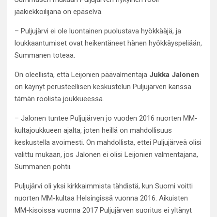
jääkiekkoilijana on epäselvä.
– Puljujärvi ei ole luontainen puolustava hyökkääjä, ja
loukkaantumiset ovat heikentäneet hänen hyökkäyspeliään,
Summanen toteaa.
On oleellista, että Leijonien päävalmentaja
Jukka Jalonen
on käynyt perusteellisen keskustelun Puljujärven kanssa
tämän roolista joukkueessa.
– Jalonen tuntee Puljujärven jo vuoden 2016 nuorten MM-
kultajoukkueen ajalta, joten heillä on mahdollisuus
keskustella avoimesti. On mahdollista, ettei Puljujärveä olisi
valittu mukaan, jos Jalonen ei olisi Leijonien valmentajana,
Summanen pohtii.
Puljujärvi oli yksi kirkkaimmista tähdistä, kun Suomi voitti
nuorten MM-kultaa Helsingissä vuonna 2016. Aikuisten
MM-kisoissa vuonna 2017 Puljujärven suoritus ei yltänyt