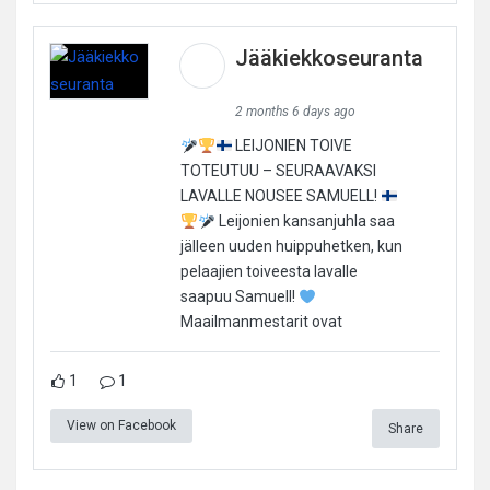
Jääkiekkoseuranta
2 months 6 days ago
LEIJONIEN TOIVE
TOTEUTUU – SEURAAVAKSI
LAVALLE NOUSEE SAMUELL!
Leijonien kansanjuhla saa
jälleen uuden huippuhetken, kun
pelaajien toiveesta lavalle
saapuu Samuell!
Maailmanmestarit ovat
1
1
View on Facebook
Share