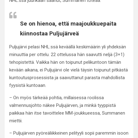
NHL:ssä juurikaan saanut, Summanen toteaa.
Se on hienoa, että maajoukkuepaita
kiinnostaa Puljujärveä
Puljujärvi pelasi NHL:ssä keväällä keskimäärin yli yhdeksän
minuuttia per ottelu. 22 ottelussa hän saavutti neljä (3+1)
tehopistettä. Vaikka hän on toipunut pelikuntoon tämän
kevään aikana, ei Puljujärvi ole vielä täysin toipunut pitkästä
kuntoutusprosessista ja saavuttanut parasta mahdollista
fyysistä kuntoaan.
– On myös tärkeää pohtia, millaisessa roolissa
valmennusjohto näkee Puljujärven, ja minkä tyyppistä
paikkaa hän itse tavoittelee MM-joukkueessa, Summanen
miettii.
– Puljujärven pyöreäliikkeinen pelityyli sopii paremmin isoon