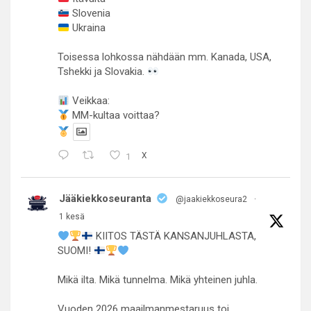
Slovenia
Ukraina
Toisessa lohkossa nähdään mm. Kanada, USA,
Tshekki ja Slovakia.
Veikkaa:
MM-kultaa voittaa?
1
X
Jääkiekkoseuranta
@jaakiekkoseura2
·
1 kesä
KIITOS TÄSTÄ KANSANJUHLASTA,
SUOMI!
Mikä ilta. Mikä tunnelma. Mikä yhteinen juhla.
Vuoden 2026 maailmanmestaruus toi