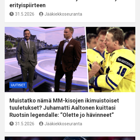
erityispiirteen
31.5.2026
Jääkiekkoseuranta
UUTISET
Muistatko nämä MM-kisojen ikimuistoiset
tuuletukset? Juhamatti Aaltonen kuittasi
Ruotsin legendalle: ”Olette jo hävinneet”
31.5.2026
Jääkiekkoseuranta