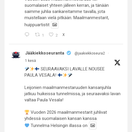
suomalaiset yhteen jälleen kerran, ja tänään
saimme juhlia sankareitamme tavalla, jota
muistellaan vielä pitkään. Maailmanmestarit,
huippuartistit
1
2
X
Jääkiekkoseuranta
@jaakiekkoseura2
·
1 kesä
SEURAAVAKSI LAVALLE NOUSEE
PAULA VESALA!
Leijonien maailmanmestaruuden kansanjuhla
jatkuu huikeissa tunnelmissa, ja seuraavaksi lavan
valtaa Paula Vesala!
Vuoden 2026 maailmanmestarit juhlivat
yhdessä suomalaisen kansan kanssa.
Tunnelma Helsingin illassa on