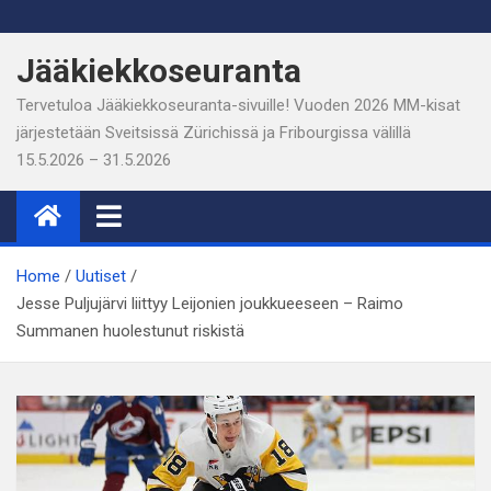
Skip
to
Jääkiekkoseuranta
content
Tervetuloa Jääkiekkoseuranta-sivuille! Vuoden 2026 MM-kisat
järjestetään Sveitsissä Zürichissä ja Fribourgissa välillä
15.5.2026 – 31.5.2026
Home
Uutiset
Jesse Puljujärvi liittyy Leijonien joukkueeseen – Raimo
Summanen huolestunut riskistä