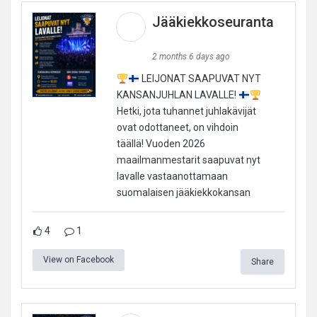
Jääkiekkoseuranta
2 months 6 days ago
LEIJONAT SAAPUVAT NYT
KANSANJUHLAN LAVALLE!
Hetki, jota tuhannet juhlakävijät
ovat odottaneet, on vihdoin
täällä! Vuoden 2026
maailmanmestarit saapuvat nyt
lavalle vastaanottamaan
suomalaisen jääkiekkokansan
4
1
View on Facebook
Share