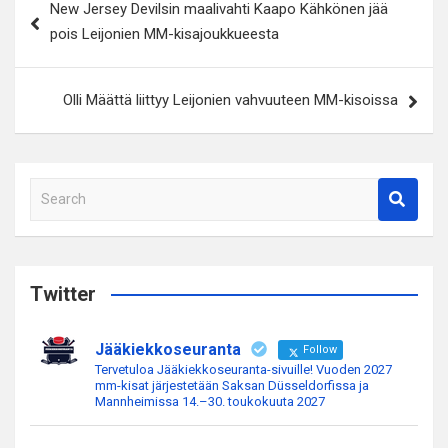
New Jersey Devilsin maalivahti Kaapo Kähkönen jää
selaus
pois Leijonien MM-kisajoukkueesta
Olli Määttä liittyy Leijonien vahvuuteen MM-kisoissa
S
e
a
r
c
Twitter
h
Jääkiekkoseuranta
Follow
Tervetuloa Jääkiekkoseuranta-sivuille! Vuoden 2027
mm-kisat järjestetään Saksan Düsseldorfissa ja
Mannheimissa 14.–30. toukokuuta 2027