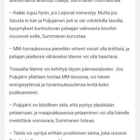
asetelmasta aiheutuu riskejä, Summanen huomauttaa.
– Kaikki sujuu hyvin, jos Leijonat menestyy. Mutta jos
tulosta ei tule ja Puljujärven peli ei ole odotetulla tasolla,
kysymykset kuntoutuvan pelaajan valinnasta kisoihin
nousevat esille, Summanen korostaa.
– MM-turnauksessa pienetkin virheet voivat olla kriittisiä, ja
peliajan jäädessä vähäiseksi tilanne voi olla haastava.
Toisaalta tilanne voi kehittyä täysin päinvastaiseksi. Jos
Puljujärvi yllättäen loistaa MM-kisoissa, voi hänen
energisyytensä ja hyväntuulisuutensa levitä koko
joukkueeseen.
– Puljujärvi on kiitollinen siitä, että pystyy ylipäätään
pelaamaan, ja maajoukkueessa pelaaminen voi olla hänelle
merkittävä voimavara, Summanen toteaa.
– Tästä voi syntyä erittäin positiivinen tarina, joka resonoi