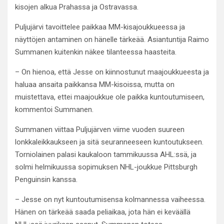
kisojen alkua Prahassa ja Ostravassa.
Puljujärvi tavoittelee paikkaa MM-kisajoukkueessa ja
näyttöjen antaminen on hänelle tärkeää. Asiantuntija Raimo
Summanen kuitenkin näkee tilanteessa haasteita.
– On hienoa, että Jesse on kiinnostunut maajoukkueesta ja
haluaa ansaita paikkansa MM-kisoissa, mutta on
muistettava, ettei maajoukkue ole paikka kuntoutumiseen,
kommentoi Summanen.
Summanen viittaa Puljujärven viime vuoden suureen
lonkkaleikkaukseen ja sitä seuranneeseen kuntoutukseen.
Torniolainen palasi kaukaloon tammikuussa AHL:ssä, ja
solmi helmikuussa sopimuksen NHL-joukkue Pittsburgh
Penguinsin kanssa.
– Jesse on nyt kuntoutumisensa kolmannessa vaiheessa.
Hänen on tärkeää saada peliaikaa, jota hän ei keväällä