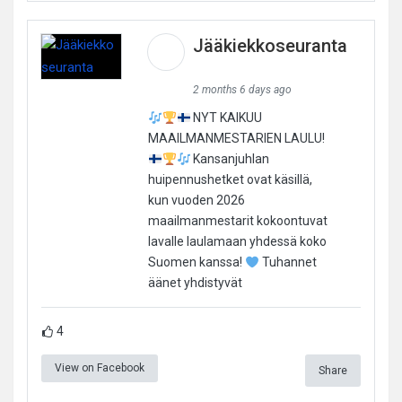
Jääkiekkoseuranta
2 months 6 days ago
NYT KAIKUU
MAAILMANMESTARIEN LAULU!
Kansanjuhlan
huipennushetket ovat käsillä,
kun vuoden 2026
maailmanmestarit kokoontuvat
lavalle laulamaan yhdessä koko
Suomen kanssa!
Tuhannet
äänet yhdistyvät
4
View on Facebook
Share