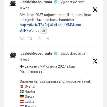
Jääkiekkoseuranta
@jaakiekkoseura2
·
8 kesä
MM-kisat 2027 tarjoavat herkulliset asetelmat
– Leijonille luvassa kovia haasteita
http://dlvr.it/TSx9sj
#Leijonat
#MMkisat
#IIHFWorlds
X
Jääkiekkoseuranta
@jaakiekkoseura2
·
8 kesä
Leijonien MM-urakka 2027 alkaa
Mannheimissa!
Suomen kanssa samassa lohkossa pelaavat:
Sveitsi
Ruotsi
Saksa
Latvia
Itävalta