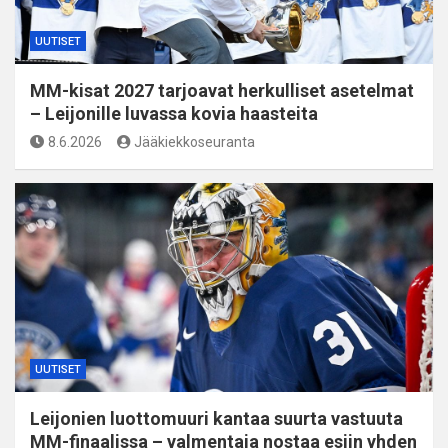
UUTISET
MM-kisat 2027 tarjoavat herkulliset asetelmat
– Leijonille luvassa kovia haasteita
8.6.2026
Jääkiekkoseuranta
UUTISET
Leijonien luottomuuri kantaa suurta vastuuta
MM-finaalissa – valmentaja nostaa esiin yhden