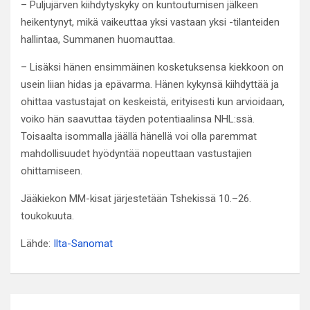
– Puljujärven kiihdytyskyky on kuntoutumisen jälkeen
heikentynyt, mikä vaikeuttaa yksi vastaan yksi -tilanteiden
hallintaa, Summanen huomauttaa.
– Lisäksi hänen ensimmäinen kosketuksensa kiekkoon on
usein liian hidas ja epävarma. Hänen kykynsä kiihdyttää ja
ohittaa vastustajat on keskeistä, erityisesti kun arvioidaan,
voiko hän saavuttaa täyden potentiaalinsa NHL:ssä.
Toisaalta isommalla jäällä hänellä voi olla paremmat
mahdollisuudet hyödyntää nopeuttaan vastustajien
ohittamiseen.
Jääkiekon MM-kisat järjestetään Tshekissä 10.–26.
toukokuuta.
Lähde:
Ilta-Sanomat
Artikkelien