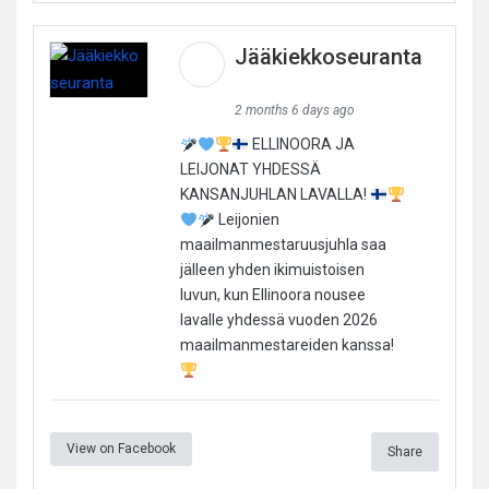
Jääkiekkoseuranta
2 months 6 days ago
ELLINOORA JA
LEIJONAT YHDESSÄ
KANSANJUHLAN LAVALLA!
Leijonien
maailmanmestaruusjuhla saa
jälleen yhden ikimuistoisen
luvun, kun Ellinoora nousee
lavalle yhdessä vuoden 2026
maailmanmestareiden kanssa!
View on Facebook
Share