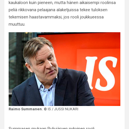
kaukaloon kuin pieneen, mutta hänen aikaisempi roolinsa
peliä rikkovana pelaajana alaketjuissa tekee tuloksen
tekemisen haastavammaksi, jos rooli joukkueessa
muuttuu.
Raimo Summanen.
©
IS / JUSSI NUKARI
Summasen mukaan Puljujärven nykyinen rooli