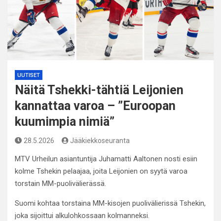
UUTISET
Näitä Tshekki-tähtiä Leijonien
kannattaa varoa – ”Euroopan
kuumimpia nimiä”
28.5.2026
Jääkiekkoseuranta
MTV Urheilun asiantuntija Juhamatti Aaltonen nosti esiin
kolme Tshekin pelaajaa, joita Leijonien on syytä varoa
torstain MM-puolivälierässä.
Suomi kohtaa torstaina MM-kisojen puolivälierissä Tshekin,
joka sijoittui alkulohkossaan kolmanneksi.