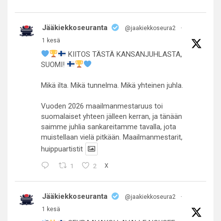
Jääkiekkoseuranta
@jaakiekkoseura2
·
1 kesä
KIITOS TÄSTÄ KANSANJUHLASTA,
SUOMI!
Mikä ilta. Mikä tunnelma. Mikä yhteinen juhla.
Vuoden 2026 maailmanmestaruus toi
suomalaiset yhteen jälleen kerran, ja tänään
saimme juhlia sankareitamme tavalla, jota
muistellaan vielä pitkään. Maailmanmestarit,
huippuartistit
1
2
X
Jääkiekkoseuranta
@jaakiekkoseura2
·
1 kesä