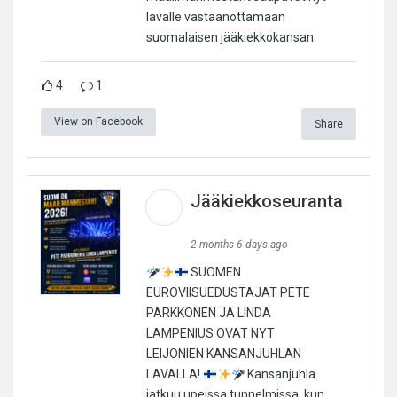
lavalle vastaanottamaan
suomalaisen jääkiekkokansan
4
1
View on Facebook
Share
Jääkiekkoseuranta
2 months 6 days ago
SUOMEN
EUROVIISUEDUSTAJAT PETE
PARKKONEN JA LINDA
LAMPENIUS OVAT NYT
LEIJONIEN KANSANJUHLAN
LAVALLA!
Kansanjuhla
jatkuu upeissa tunnelmissa, kun