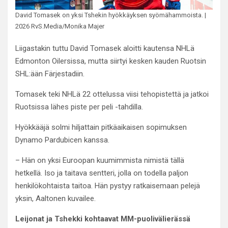
David Tomasek on yksi Tshekin hyökkäyksen syömähammoista. |
2026 RvS.Media/Monika Majer
Liigastakin tuttu David Tomasek aloitti kautensa NHLä
Edmonton Oilersissa, mutta siirtyi kesken kauden Ruotsin
SHL:ään Färjestadiin.
Tomasek teki NHLä 22 ottelussa viisi tehopistettä ja jatkoi
Ruotsissa lähes piste per peli -tahdilla.
Hyökkääjä solmi hiljattain pitkäaikaisen sopimuksen
Dynamo Pardubicen kanssa.
– Hän on yksi Euroopan kuumimmista nimistä tällä
hetkellä. Iso ja taitava sentteri, jolla on todella paljon
henkilökohtaista taitoa. Hän pystyy ratkaisemaan pelejä
yksin, Aaltonen kuvailee.
Leijonat ja Tshekki kohtaavat MM-puolivälierässä