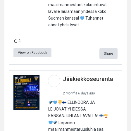
maailmanmestarit kokoontuvat
lavalle laulamaan yhdessä koko
Suomen kanssa!
Tuhannet
äänet yhdistyvät
4
View on Facebook
Share
Jääkiekkoseuranta
2 months 6 days ago
ELLINOORA JA
LEIJONAT YHDESSÄ
KANSANJUHLAN LAVALLA!
Leijonien
maailmanmestaruusjuhla saa