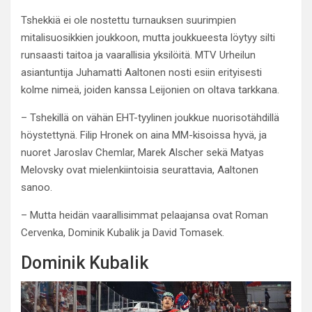
Tshekkiä ei ole nostettu turnauksen suurimpien
mitalisuosikkien joukkoon, mutta joukkueesta löytyy silti
runsaasti taitoa ja vaarallisia yksilöitä. MTV Urheilun
asiantuntija Juhamatti Aaltonen nosti esiin erityisesti
kolme nimeä, joiden kanssa Leijonien on oltava tarkkana.
– Tshekillä on vähän EHT-tyylinen joukkue nuorisotähdillä
höystettynä. Filip Hronek on aina MM-kisoissa hyvä, ja
nuoret Jaroslav Chemlar, Marek Alscher sekä Matyas
Melovsky ovat mielenkiintoisia seurattavia, Aaltonen
sanoo.
– Mutta heidän vaarallisimmat pelaajansa ovat Roman
Cervenka, Dominik Kubalik ja David Tomasek.
Dominik Kubalik