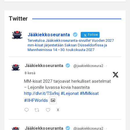
a
r
c
Twitter
h
Jääkiekkoseuranta
Follow
Tervetuloa Jääkiekkoseuranta-sivuille! Vuoden 2027
mm-kisat järjestetään Saksan Düsseldorfissa ja
Mannheimissa 14.–30. toukokuuta 2027
Jääkiekkoseuranta
@jaakiekkoseura2
·
8 kesä
MM-kisat 2027 tarjoavat herkulliset asetelmat
– Leijonille luvassa kovia haasteita
http://dlvr.it/TSx9sj
#Leijonat
#MMkisat
#IIHFWorlds
X
Jääkiekkoseuranta
@jaakiekkoseura2
·