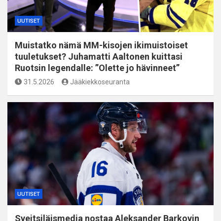
UUTISET
Muistatko nämä MM-kisojen ikimuistoiset
tuuletukset? Juhamatti Aaltonen kuittasi
Ruotsin legendalle: ”Olette jo hävinneet”
31.5.2026
Jääkiekkoseuranta
UUTISET
Sveitsiläismedia nostaa Aleksander Barkovin