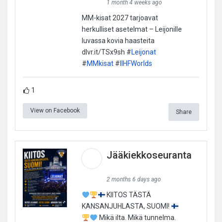
1 month 4 weeks ago
MM-kisat 2027 tarjoavat
herkulliset asetelmat – Leijonille
luvassa kovia haasteita
dlvr.it/TSx9sh #
Leijonat
#
MMkisat
#
IIHFWorlds
1
View on Facebook
Share
Jääkiekkoseuranta
2 months 6 days ago
KIITOS TÄSTÄ
KANSANJUHLASTA, SUOMI!
Mikä ilta. Mikä tunnelma.