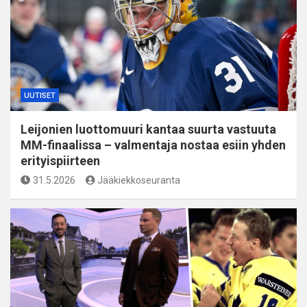
UUTISET
Leijonien luottomuuri kantaa suurta vastuuta
MM-finaalissa – valmentaja nostaa esiin yhden
erityispiirteen
31.5.2026
Jääkiekkoseuranta