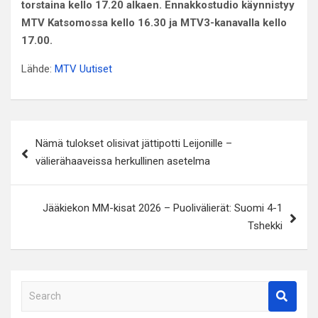
torstaina kello 17.20 alkaen. Ennakkostudio käynnistyy
MTV Katsomossa kello 16.30 ja MTV3-kanavalla kello
17.00.
Lähde:
MTV Uutiset
Artikkelien
Nämä tulokset olisivat jättipotti Leijonille –
selaus
välierähaaveissa herkullinen asetelma
Jääkiekon MM-kisat 2026 – Puolivälierät: Suomi 4-1
Tshekki
S
e