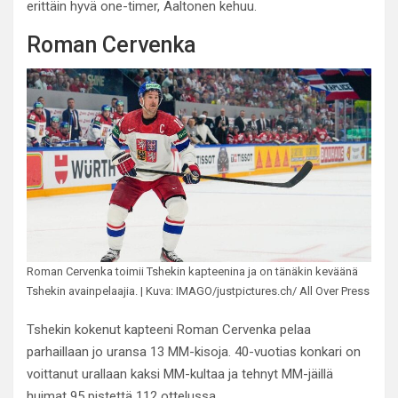
erittäin hyvä one-timer, Aaltonen kehuu.
Roman Cervenka
Roman Cervenka toimii Tshekin kapteenina ja on tänäkin keväänä
Tshekin avainpelaajia. | Kuva: IMAGO/justpictures.ch/ All Over Press
Tshekin kokenut kapteeni Roman Cervenka pelaa
parhaillaan jo uransa 13 MM-kisoja. 40-vuotias konkari on
voittanut urallaan kaksi MM-kultaa ja tehnyt MM-jäillä
huimat 95 pistettä 112 ottelussa.