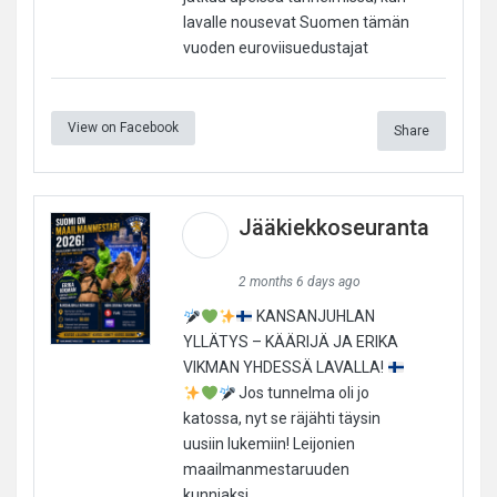
lavalle nousevat Suomen tämän
vuoden euroviisuedustajat
View on Facebook
Share
Jääkiekkoseuranta
2 months 6 days ago
KANSANJUHLAN
YLLÄTYS – KÄÄRIJÄ JA ERIKA
VIKMAN YHDESSÄ LAVALLA!
Jos tunnelma oli jo
katossa, nyt se räjähti täysin
uusiin lukemiin! Leijonien
maailmanmestaruuden
kunniaksi