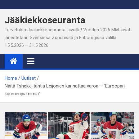
Skip
to
Jääkiekkoseuranta
content
Tervetuloa Jääkiekkoseuranta-sivuille! Vuoden 2026 MM-kisat
järjestetään Sveitsissä Zürichissä ja Fribourgissa välillä
15.5.2026 – 31.5.2026
Home
Uutiset
Näitä Tshekki-tähtiä Leijonien kannattaa varoa – ”Euroopan
kuumimpia nimiä”