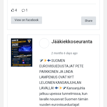
4
1
View on Facebook
Share
Jääkiekkoseuranta
2 months 6 days ago
SUOMEN
EUROVIISUEDUSTAJAT PETE
PARKKONEN JA LINDA
LAMPENIUS OVAT NYT
LEIJONIEN KANSANJUHLAN
LAVALLA!
Kansanjuhla
jatkuu upeissa tunnelmissa, kun
lavalle nousevat Suomen tämän
vuoden euroviisuedustajat