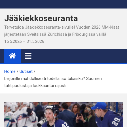
Skip
to
Jääkiekkoseuranta
content
Tervetuloa Jääkiekkoseuranta-sivuille! Vuoden 2026 MM-kisat
järjestetään Sveitsissä Zürichissä ja Fribourgissa välillä
15.5.2026 – 31.5.2026
Home
Uutiset
Leijonille mahdollisesti todella iso takaisku? Suomen
tähtipuolustaja loukkaantui rajusti