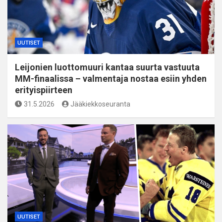
UUTISET
Leijonien luottomuuri kantaa suurta vastuuta
MM-finaalissa – valmentaja nostaa esiin yhden
erityispiirteen
31.5.2026
Jääkiekkoseuranta
UUTISET