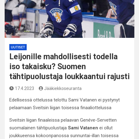
UUTISET
Leijonille mahdollisesti todella
iso takaisku? Suomen
tähtipuolustaja loukkaantui rajusti
17.4.2023
Jääkiekkoseuranta
Edellisessä ottelussa telottu Sami Vatanen ei pystynyt
pelaamaan Sveitsin liigan toisessa finaaliottelussa
Sveitsin liigan finaaleissa pelaavan Genéve-Servetten
suomalainen tähtipuolustaja
Sami Vatanen
ei ollut
joukkueensa kokoonpanossa sunnuntai-illan toisessa