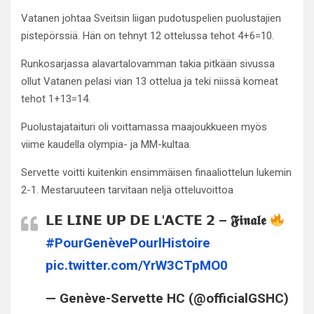
Vatanen johtaa Sveitsin liigan pudotuspelien puolustajien
pistepörssiä. Hän on tehnyt 12 ottelussa tehot 4+6=10.
Runkosarjassa alavartalovamman takia pitkään sivussa
ollut Vatanen pelasi vian 13 ottelua ja teki niissä komeat
tehot 1+13=14.
Puolustajataituri oli voittamassa maajoukkueen myös
viime kaudella olympia- ja MM-kultaa.
Servette voitti kuitenkin ensimmäisen finaaliottelun lukemin
2-1. Mestaruuteen tarvitaan neljä otteluvoittoa
𝗟𝗘 𝗟𝗜𝗡𝗘 𝗨𝗣 𝗗𝗘 𝗟'𝗔𝗖𝗧𝗘 𝟮 – 𝕱𝖎𝖓𝖆𝖑𝖊
#PourGenèvePourlHistoire
pic.twitter.com/YrW3CTpMO0
— Genève-Servette HC (@officialGSHC)