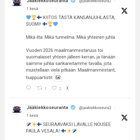
Jääkiekkoseuranta
@jaakiekkoseura2
·
1 kesä
KIITOS TÄSTÄ KANSANJUHLASTA,
SUOMI!
Mikä ilta. Mikä tunnelma. Mikä yhteinen juhla.
Vuoden 2026 maailmanmestaruus toi
suomalaiset yhteen jälleen kerran, ja tänään
saimme juhlia sankareitamme tavalla, jota
muistellaan vielä pitkään. Maailmanmestarit,
huippuartistit
1
2
X
Jääkiekkoseuranta
@jaakiekkoseura2
·
1 kesä
SEURAAVAKSI LAVALLE NOUSEE
PAULA VESALA!