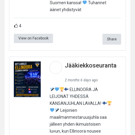
Suomen kanssa!
Tuhannet
äänet yhdistyvät
4
View on Facebook
Share
Jääkiekkoseuranta
2 months 6 days ago
ELLINOORA JA
LEIJONAT YHDESSÄ
KANSANJUHLAN LAVALLA!
Leijonien
maailmanmestaruusjuhla saa
jälleen yhden ikimuistoisen
luvun, kun Ellinoora nousee