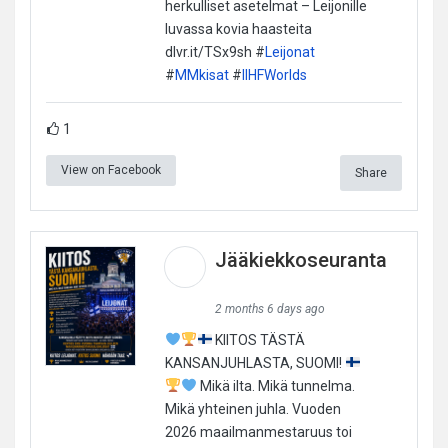
herkulliset asetelmat – Leijonille
luvassa kovia haasteita
dlvr.it/TSx9sh #
Leijonat
#
MMkisat
#
IIHFWorlds
1
View on Facebook
Share
Jääkiekkoseuranta
2 months 6 days ago
KIITOS TÄSTÄ
KANSANJUHLASTA, SUOMI!
Mikä ilta. Mikä tunnelma.
Mikä yhteinen juhla. Vuoden
2026 maailmanmestaruus toi