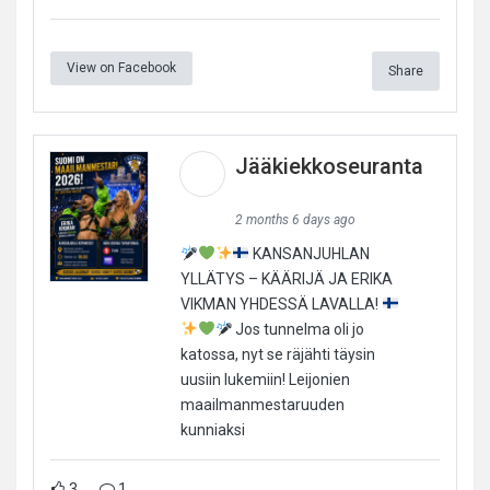
View on Facebook
Share
Jääkiekkoseuranta
2 months 6 days ago
KANSANJUHLAN
YLLÄTYS – KÄÄRIJÄ JA ERIKA
VIKMAN YHDESSÄ LAVALLA!
Jos tunnelma oli jo
katossa, nyt se räjähti täysin
uusiin lukemiin! Leijonien
maailmanmestaruuden
kunniaksi
3
1