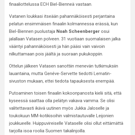
finaaliottelussa ECH Biel-Bienneä vastaan.
Vatanen loukkasi itseään pahannäköisesti perjantaina
pelatun ensimmäisen finaalin kolmannessa erässä, kun
Biel-Biennen puolustaja
Noah Scheenberger
osui
jalallaan Vatasen polveen. 31 vuotiaan suomalaisen jalka
vääntyi pahannäköisesti ja hän pääsi vain vaivoin
nilkuttamaan pois jäältä ja suoraan pukukoppiin.
Ottelun jälkeen Vatasen sanottiin menevän tutkimuksiin
lauantaina, mutta Genéve-Servette tiedotti Lematin-
sivuston mukaan, ettei tiedota tapauksesta enempää.
Putoaminen toisen finaalin kokoonpanosta kielii sitä, että
kyseessä saattaa olla pelätyn vakava vamma. Se olisi
valitettavasti ikävä uutinen myös Jukka Jaloselle ja
toukokuun MM-kotikisoihin valmistautuvalle Leijonien
joukkueelle. Huippuvireiselle Vataselle olisi ollut eittämättä
tarjolla isoa roolia Suomen takalinjoilla.