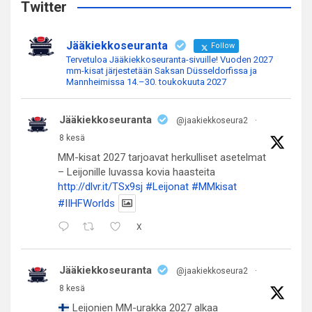
c
Twitter
h
Jääkiekkoseuranta
Follow
Tervetuloa Jääkiekkoseuranta-sivuille! Vuoden 2027
mm-kisat järjestetään Saksan Düsseldorfissa ja
Mannheimissa 14.–30. toukokuuta 2027
Jääkiekkoseuranta
@jaakiekkoseura2
·
8 kesä
MM-kisat 2027 tarjoavat herkulliset asetelmat
– Leijonille luvassa kovia haasteita
http://dlvr.it/TSx9sj
#Leijonat
#MMkisat
#IIHFWorlds
X
Jääkiekkoseuranta
@jaakiekkoseura2
·
8 kesä
Leijonien MM-urakka 2027 alkaa