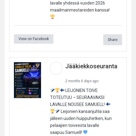
lavalle yhdessä vuoden 2026
maailmanmestareiden kanssa!
View on Facebook
Share
Jääkiekkoseuranta
2 months 6 days ago
LEIJONIEN TOIVE
TOTEUTUU – SEURAAVAKSI
LAVALLE NOUSEE SAMUELL!
Leijonien kansanjuhla saa
jälleen uuden huippuhetken, kun
pelaajien toiveesta lavalle
saapuu Samuell!