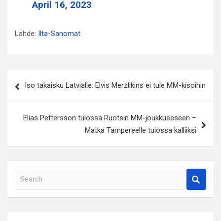
April 16, 2023
Lähde:
Ilta-Sanomat
Artikkelien
Iso takaisku Latvialle: Elvis Merzlikins ei tule MM-kisoihin
selaus
Elias Pettersson tulossa Ruotsin MM-joukkueeseen –
Matka Tampereelle tulossa kalliiksi
S
e
a
r