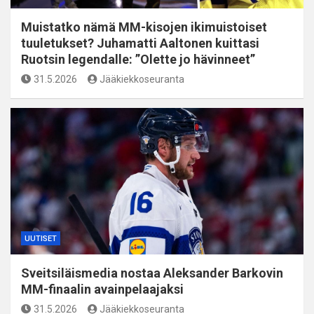
Muistatko nämä MM-kisojen ikimuistoiset
tuuletukset? Juhamatti Aaltonen kuittasi
Ruotsin legendalle: ”Olette jo hävinneet”
31.5.2026
Jääkiekkoseuranta
UUTISET
Sveitsiläismedia nostaa Aleksander Barkovin
MM-finaalin avainpelaajaksi
31.5.2026
Jääkiekkoseuranta