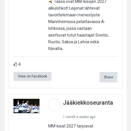
Tässä ovat MM-kisojen 2027
alkulohkot! Leijonat lähtevät
tavoittelemaan menestystä
Mannheimissa pelattavassa A-
lohkossa, jossa vastaan
asettuvat tutut haastajat Sveitsi,
Ruotsi, Saksa ja Latvia sekä
Itävalta,
4
View on Facebook
Share
Jääkiekkoseuranta
1 month 4 weeks ago
MM-kisat 2027 tarjoavat