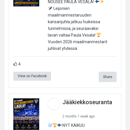
NOUSEE PAULA VESALA!
Leijonien
maailmanmestaruuden
kansanjuhla jatkuu huikeissa
tunnelmissa, ja seuraavaksi
lavan valtaa Paula Vesala!
Vuoden 2026 maailmanmestarit
juhlivat yhdessä
4
View on Facebook
Share
Jääkiekkoseuranta
2 months 1 week ago
NYT KAIKUU