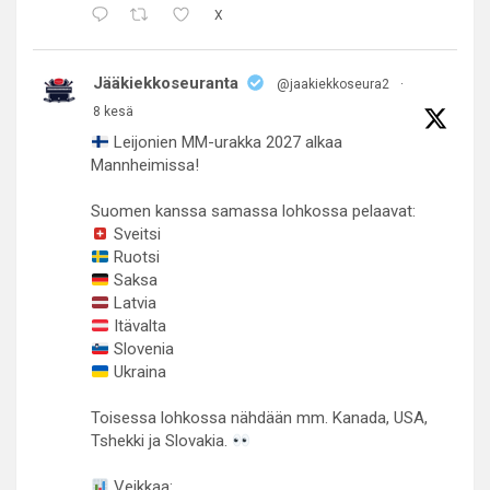
X
Jääkiekkoseuranta
@jaakiekkoseura2
·
8 kesä
Leijonien MM-urakka 2027 alkaa
Mannheimissa!
Suomen kanssa samassa lohkossa pelaavat:
Sveitsi
Ruotsi
Saksa
Latvia
Itävalta
Slovenia
Ukraina
Toisessa lohkossa nähdään mm. Kanada, USA,
Tshekki ja Slovakia.
Veikkaa: