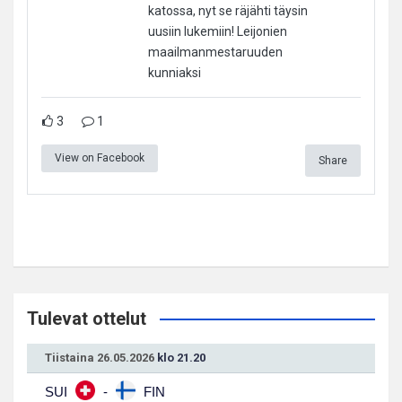
katossa, nyt se räjähti täysin
uusiin lukemiin! Leijonien
maailmanmestaruuden
kunniaksi
3
1
View on Facebook
Share
Tulevat ottelut
Tiistaina 26.05.2026
klo 21.20
SUI
-
FIN