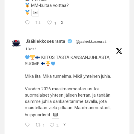
MM-kultaa voittaa?
1
X
Jääkiekkoseuranta
@jaakiekkoseura2
·
1 kesä
KIITOS TÄSTÄ KANSANJUHLASTA,
SUOMI!
Mikä ilta. Mikä tunnelma. Mikä yhteinen juhla.
Vuoden 2026 maailmanmestaruus toi
suomalaiset yhteen jälleen kerran, ja tänään
saimme juhlia sankareitamme tavalla, jota
muistellaan vielä pitkään. Maailmanmestarit,
huippuartistit
1
2
X