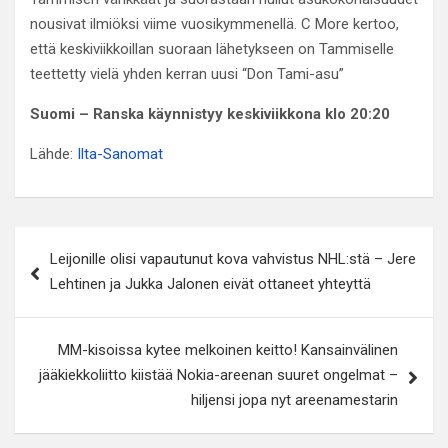
nousivat ilmiöksi viime vuosikymmenellä. C More kertoo,
että keskiviikkoillan suoraan lähetykseen on Tammiselle
teettetty vielä yhden kerran uusi “Don Tami-asu”
Suomi – Ranska käynnistyy keskiviikkona klo 20:20
Lähde:
Ilta-Sanomat
Artikkelien
Leijonille olisi vapautunut kova vahvistus NHL:stä – Jere
selaus
Lehtinen ja Jukka Jalonen eivät ottaneet yhteyttä
MM-kisoissa kytee melkoinen keitto! Kansainvälinen
jääkiekkoliitto kiistää Nokia-areenan suuret ongelmat –
hiljensi jopa nyt areenamestarin