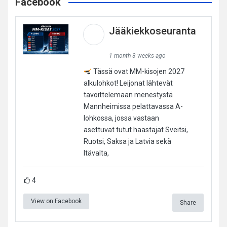
Facebook
Jääkiekkoseuranta
1 month 3 weeks ago
Tässä ovat MM-kisojen 2027
alkulohkot! Leijonat lähtevät
tavoittelemaan menestystä
Mannheimissa pelattavassa A-
lohkossa, jossa vastaan
asettuvat tutut haastajat Sveitsi,
Ruotsi, Saksa ja Latvia sekä
Itävalta,
4
View on Facebook
Share