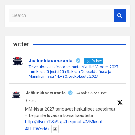
S
e
a
r
c
Twitter
h
Jääkiekkoseuranta
Follow
Tervetuloa Jääkiekkoseuranta-sivuille! Vuoden 2027
mm-kisat järjestetään Saksan Düsseldorfissa ja
Mannheimissa 14.–30. toukokuuta 2027
Jääkiekkoseuranta
@jaakiekkoseura2
·
8 kesä
MM-kisat 2027 tarjoavat herkulliset asetelmat
– Leijonille luvassa kovia haasteita
http://dlvr.it/TSx9sj
#Leijonat
#MMkisat
#IIHFWorlds