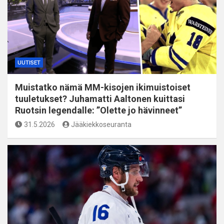
UUTISET
Muistatko nämä MM-kisojen ikimuistoiset
tuuletukset? Juhamatti Aaltonen kuittasi
Ruotsin legendalle: ”Olette jo hävinneet”
31.5.2026
Jääkiekkoseuranta