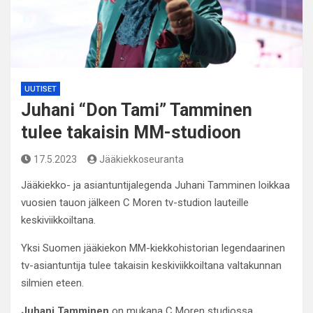
UUTISET
Juhani “Don Tami” Tamminen
tulee takaisin MM-studioon
17.5.2023
Jääkiekkoseuranta
Jääkiekko- ja asiantuntijalegenda Juhani Tamminen loikkaa
vuosien tauon jälkeen C Moren tv-studion lauteille
keskiviikkoiltana.
Yksi Suomen jääkiekon MM-kiekkohistorian legendaarinen
tv-asiantuntija tulee takaisin keskiviikkoiltana valtakunnan
silmien eteen.
Juhani Tamminen
on mukana C Moren studiossa