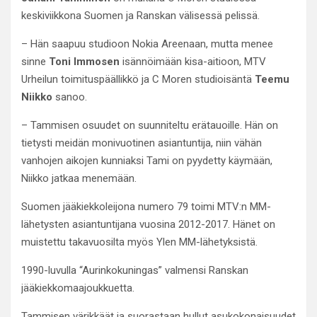
keskiviikkona Suomen ja Ranskan välisessä pelissä.
– Hän saapuu studioon Nokia Areenaan, mutta menee
sinne
Toni Immosen
isännöimään kisa-aitioon, MTV
Urheilun toimituspäällikkö ja C Moren studioisäntä
Teemu
Niikko
sanoo.
– Tammisen osuudet on suunniteltu erätauoille. Hän on
tietysti meidän monivuotinen asiantuntija, niin vähän
vanhojen aikojen kunniaksi Tami on pyydetty käymään,
Niikko jatkaa menemään.
Suomen jääkiekkoleijona numero 79 toimi MTV:n MM-
lähetysten asiantuntijana vuosina 2012-2017. Hänet on
muistettu takavuosilta myös Ylen MM-lähetyksistä.
1990-luvulla “Aurinkokuningas” valmensi Ranskan
jääkiekkomaajoukkuetta.
Tammisen värikkäät ja suorastaan hullut asukokonaisuudet