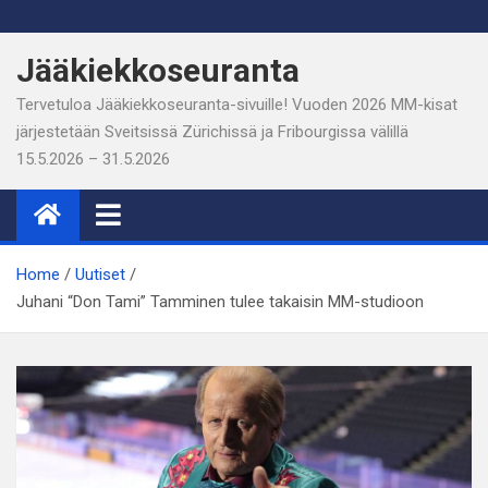
Skip
to
Jääkiekkoseuranta
content
Tervetuloa Jääkiekkoseuranta-sivuille! Vuoden 2026 MM-kisat
järjestetään Sveitsissä Zürichissä ja Fribourgissa välillä
15.5.2026 – 31.5.2026
Home
Uutiset
Juhani “Don Tami” Tamminen tulee takaisin MM-studioon