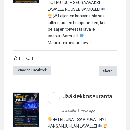
TOTEUTUU – SEURAAVAKSI
LAVALLE NOUSEE SAMUELL!
Leijonien kansanjuhla saa
jälleen uuden huippuhetken, kun
pelaajien toiveesta lavalle
saapuu Samuell!
Maailmanmestarit ovat
1
1
View on Facebook
Share
Jääkiekkoseuranta
2 months 1 week ago
LEIJONAT SAAPUVAT NYT
KANSANJUHLAN LAVALLE!