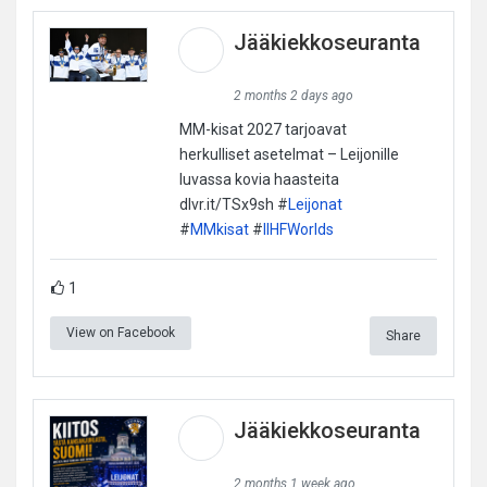
Jääkiekkoseuranta
2 months 2 days ago
MM-kisat 2027 tarjoavat
herkulliset asetelmat – Leijonille
luvassa kovia haasteita
dlvr.it/TSx9sh #
Leijonat
#
MMkisat
#
IIHFWorlds
1
View on Facebook
Share
Jääkiekkoseuranta
2 months 1 week ago