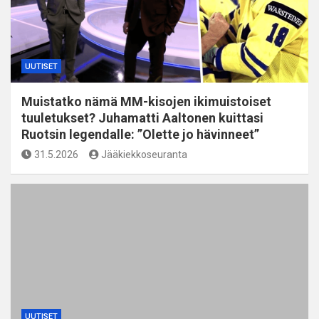
UUTISET
Muistatko nämä MM-kisojen ikimuistoiset
tuuletukset? Juhamatti Aaltonen kuittasi
Ruotsin legendalle: ”Olette jo hävinneet”
31.5.2026
Jääkiekkoseuranta
UUTISET