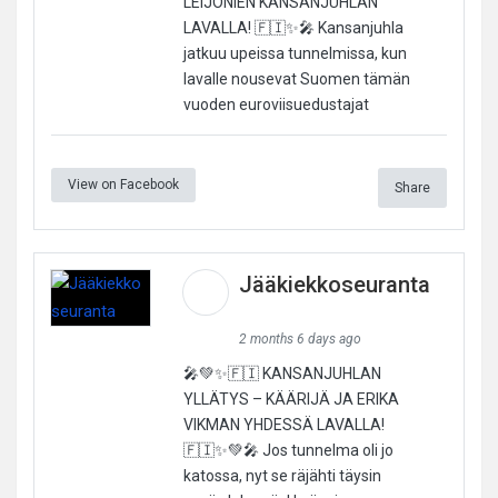
LEIJONIEN KANSANJUHLAN
LAVALLA! 🇫🇮✨🎤 Kansanjuhla
jatkuu upeissa tunnelmissa, kun
lavalle nousevat Suomen tämän
vuoden euroviisuedustajat
View on Facebook
Share
Jääkiekkoseuranta
2 months 6 days ago
🎤💚✨🇫🇮 KANSANJUHLAN
YLLÄTYS – KÄÄRIJÄ JA ERIKA
VIKMAN YHDESSÄ LAVALLA!
🇫🇮✨💚🎤 Jos tunnelma oli jo
katossa, nyt se räjähti täysin