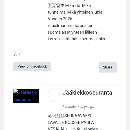
🇫🇮🏆💙 Mikä ilta. Mikä
tunnelma. Mikä yhteinen juhla.
Vuoden 2026
maailmanmestaruus toi
suomalaiset yhteen jälleen
kerran, ja tänään saimme juhlia
2
View on Facebook
Share
Jääkiekkoseuranta
2 months 6 days ago
🎤✨🇫🇮 SEURAAVAKSI
LAVALLE NOUSEE PAULA
VESALA! 🇫🇮✨🎤 Leijonien