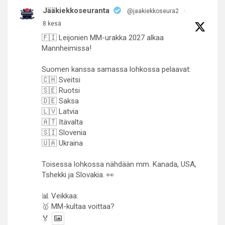
Jääkiekkoseuranta
@jaakiekkoseura2
·
8 kesä
🇫🇮 Leijonien MM-urakka 2027 alkaa
Mannheimissa!
Suomen kanssa samassa lohkossa pelaavat:
🇨🇭 Sveitsi
🇸🇪 Ruotsi
🇩🇪 Saksa
🇱🇻 Latvia
🇦🇹 Itävalta
🇸🇮 Slovenia
🇺🇦 Ukraina
Toisessa lohkossa nähdään mm. Kanada, USA,
Tshekki ja Slovakia. 👀
📊 Veikkaa:
🥇 MM-kultaa voittaa?
🏅