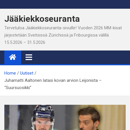
Skip
to
Jääkiekkoseuranta
content
Tervetuloa Jääkiekkoseuranta-sivuille! Vuoden 2026 MM-kisat
järjestetään Sveitsissä Zürichissä ja Fribourgissa välillä
15.5.2026 – 31.5.2026
Home
Uutiset
Juhamatti Aaltonen latasi kovan arvion Leijonista –
“Suursuosikki”