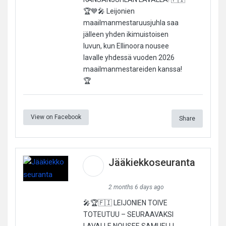
🏆💙🎤 Leijonien
maailmanmestaruusjuhla saa
jälleen yhden ikimuistoisen
luvun, kun Ellinoora nousee
lavalle yhdessä vuoden 2026
maailmanmestareiden kanssa!
🏆
View on Facebook
Share
Jääkiekkoseuranta
2 months 6 days ago
🎤🏆🇫🇮 LEIJONIEN TOIVE
TOTEUTUU – SEURAAVAKSI
LAVALLE NOUSEE SAMUELL!