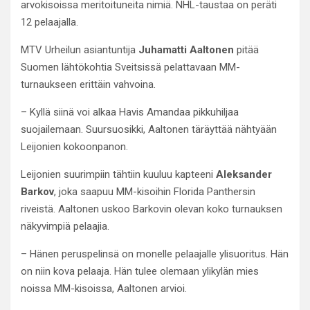
arvokisoissa meritoituneita nimiä. NHL-taustaa on peräti
12 pelaajalla.
MTV Urheilun asiantuntija
Juhamatti Aaltonen
pitää
Suomen lähtökohtia Sveitsissä pelattavaan MM-
turnaukseen erittäin vahvoina.
– Kyllä siinä voi alkaa Havis Amandaa pikkuhiljaa
suojailemaan. Suursuosikki, Aaltonen täräyttää nähtyään
Leijonien kokoonpanon.
Leijonien suurimpiin tähtiin kuuluu kapteeni
Aleksander
Barkov
, joka saapuu MM-kisoihin Florida Panthersin
riveistä. Aaltonen uskoo Barkovin olevan koko turnauksen
näkyvimpiä pelaajia.
– Hänen peruspelinsä on monelle pelaajalle ylisuoritus. Hän
on niin kova pelaaja. Hän tulee olemaan ylikylän mies
noissa MM-kisoissa, Aaltonen arvioi.