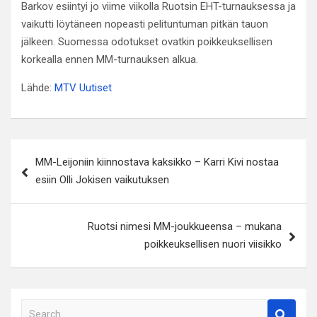
Barkov esiintyi jo viime viikolla Ruotsin EHT-turnauksessa ja
vaikutti löytäneen nopeasti pelituntuman pitkän tauon
jälkeen. Suomessa odotukset ovatkin poikkeuksellisen
korkealla ennen MM-turnauksen alkua.
Lähde:
MTV Uutiset
Artikkelien
MM-Leijoniin kiinnostava kaksikko – Karri Kivi nostaa
selaus
esiin Olli Jokisen vaikutuksen
Ruotsi nimesi MM-joukkueensa – mukana
poikkeuksellisen nuori viisikko
S