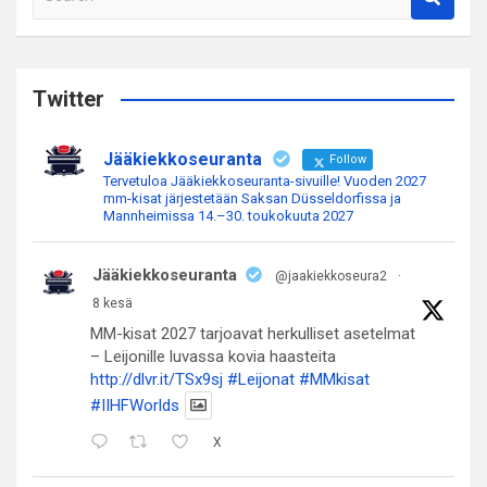
e
a
r
c
Twitter
h
Jääkiekkoseuranta
Follow
Tervetuloa Jääkiekkoseuranta-sivuille! Vuoden 2027
mm-kisat järjestetään Saksan Düsseldorfissa ja
Mannheimissa 14.–30. toukokuuta 2027
Jääkiekkoseuranta
@jaakiekkoseura2
·
8 kesä
MM-kisat 2027 tarjoavat herkulliset asetelmat
– Leijonille luvassa kovia haasteita
http://dlvr.it/TSx9sj
#Leijonat
#MMkisat
#IIHFWorlds
X