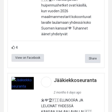
huipennushetket ovat käsillä,
kun vuoden 2026
maailmanmestarit kokoontuvat
lavalle laulamaan yhdessä koko
Suomen kanssa! 💙 Tuhannet
äänet yhdistyvät
4
View on Facebook
Share
Jääkiekkoseuranta
2 months 6 days ago
🎤💙🏆🇫🇮 ELLINOORA JA
LEIJONAT YHDESSÄ
KANSANJUHLAN LAVALLA! 🇫🇮