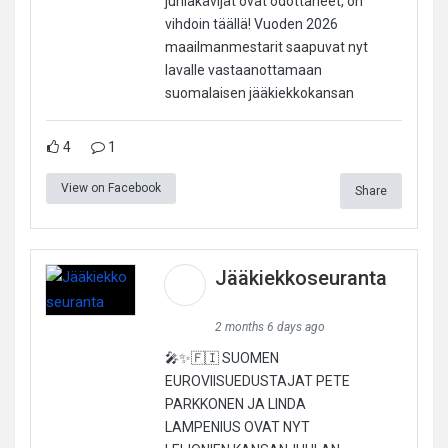
juhlakävijät ovat odottaneet, on
vihdoin täällä! Vuoden 2026
maailmanmestarit saapuvat nyt
lavalle vastaanottamaan
suomalaisen jääkiekkokansan
4
1
View on Facebook
Share
Jääkiekkoseuranta
2 months 6 days ago
🎤✨🇫🇮 SUOMEN
EUROVIISUEDUSTAJAT PETE
PARKKONEN JA LINDA
LAMPENIUS OVAT NYT