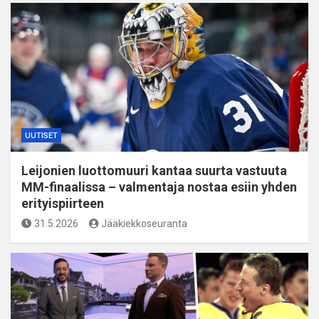
UUTISET
Leijonien luottomuuri kantaa suurta vastuuta
MM-finaalissa – valmentaja nostaa esiin yhden
erityispiirteen
31.5.2026
Jääkiekkoseuranta