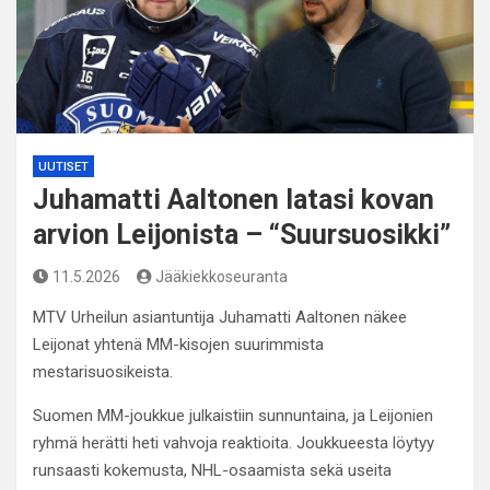
UUTISET
Juhamatti Aaltonen latasi kovan
arvion Leijonista – “Suursuosikki”
11.5.2026
Jääkiekkoseuranta
MTV Urheilun asiantuntija Juhamatti Aaltonen näkee
Leijonat yhtenä MM-kisojen suurimmista
mestarisuosikeista.
Suomen MM-joukkue julkaistiin sunnuntaina, ja Leijonien
ryhmä herätti heti vahvoja reaktioita. Joukkueesta löytyy
runsaasti kokemusta, NHL-osaamista sekä useita