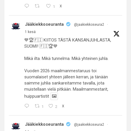
1
X
Jääkiekkoseuranta
@jaakiekkoseura2
·
1 kesä
💙🏆🇫🇮 KIITOS TÄSTÄ KANSANJUHLASTA,
SUOMI! 🇫🇮🏆💙
Mikä ilta. Mikä tunnelma. Mikä yhteinen juhla.
Vuoden 2026 maailmanmestaruus toi
suomalaiset yhteen jälleen kerran, ja tänään
saimme juhlia sankareitamme tavalla, jota
muistellaan vielä pitkään. Maailmanmestarit,
huippuartistit
1
2
X
Jääkiekkoseuranta
@jaakiekkoseura2
·