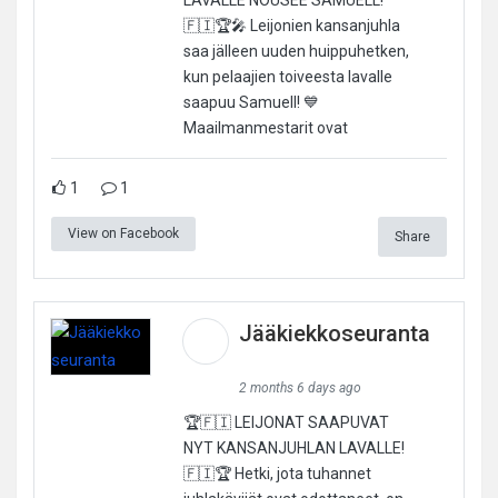
🇫🇮🏆🎤 Leijonien kansanjuhla
saa jälleen uuden huippuhetken,
kun pelaajien toiveesta lavalle
saapuu Samuell! 💙
Maailmanmestarit ovat
1
1
View on Facebook
Share
Jääkiekkoseuranta
2 months 6 days ago
🏆🇫🇮 LEIJONAT SAAPUVAT
NYT KANSANJUHLAN LAVALLE!
🇫🇮🏆 Hetki, jota tuhannet