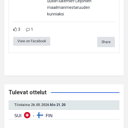
uusiin lukemiin! Leijonien
maailmanmestaruuden
kunniaksi
3
1
View on Facebook
Share
Tulevat ottelut
Tiistaina 26.05.2026
klo 21.20
SUI
-
FIN