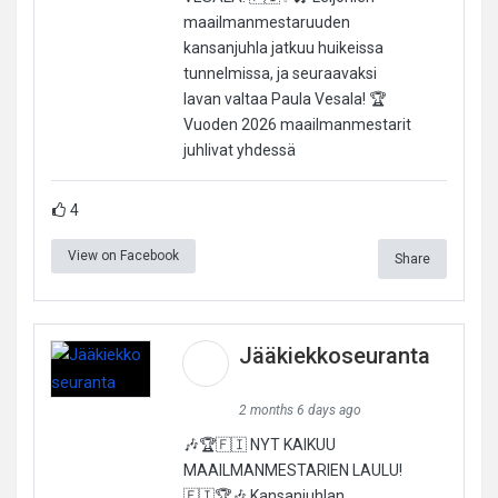
maailmanmestaruuden
kansanjuhla jatkuu huikeissa
tunnelmissa, ja seuraavaksi
lavan valtaa Paula Vesala! 🏆
Vuoden 2026 maailmanmestarit
juhlivat yhdessä
4
View on Facebook
Share
Jääkiekkoseuranta
2 months 6 days ago
🎶🏆🇫🇮 NYT KAIKUU
MAAILMANMESTARIEN LAULU!
🇫🇮🏆🎶 Kansanjuhlan