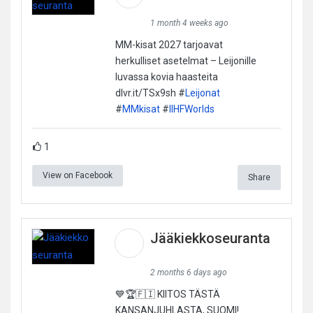
1 month 4 weeks ago
MM-kisat 2027 tarjoavat
herkulliset asetelmat – Leijonille
luvassa kovia haasteita
dlvr.it/TSx9sh #
Leijonat
#
MMkisat
#
IIHFWorlds
1
View on Facebook
Share
Jääkiekkoseuranta
2 months 6 days ago
💙🏆🇫🇮 KIITOS TÄSTÄ
KANSANJUHLASTA, SUOMI!