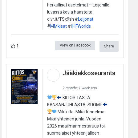
herkulliset asetelmat – Leijonille
luvassa kovia haasteita
dlvr.it/TSx9sh #
Leijonat
#
MMkisat
#
IIHFWorlds
View on Facebook
1
Share
Jääkiekkoseuranta
2 months 1 week ago
KIITOS TÄSTÄ
KANSANJUHLASTA, SUOMI!
Mikä ilta. Mikä tunnelma.
Mikä yhteinen juhla. Vuoden
2026 maailmanmestaruus toi
suomalaiset yhteen jälleen