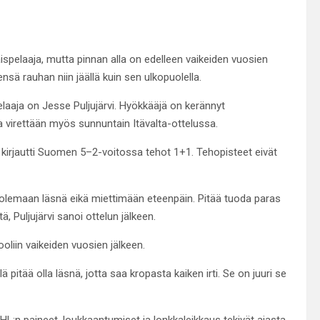
spelaaja, mutta pinnan alla on edelleen vaikeiden vuosien
sä rauhan niin jäällä kuin sen ulkopuolella.
laaja on Jesse Puljujärvi. Hyökkääjä on kerännyt
a virettään myös sunnuntain Itävalta-ottelussa.
ä kirjautti Suomen 5–2-voitossa tehot 1+1. Tehopisteet eivät
vain olemaan läsnä eikä miettimään eteenpäin. Pitää tuoda paras
, Puljujärvi sanoi ottelun jälkeen.
oliin vaikeiden vuosien jälkeen.
ä pitää olla läsnä, jotta saa kropasta kaiken irti. Se on juuri se
NHL:n paineet, loukkaantumiset ja lonkkaleikkaus tekivät ajasta