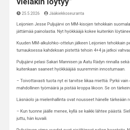
vieläkin löytyy”
25.5.2026
Jääkiekkoseuranta
Leijonien Jesse Puljujärvi on MM-kisojen tehokkain suomalai
jättämää painolastia. Nyt hyökkääjä kokee kuitenkin löytäneen
Kuuden MM-alkulohko-ottelun jälkeen Leijonien tehokkain pe
turnauksessa kahdeksan pistettä tehoin 4+4 ja jatkoi vahva
Puljujärvi pelasi Sakari Mannisen ja Aatu Rädyn rinnalla sek
kuitenkaan saaneet hyökkääjää suuremmin innostumaan.
– Toivottavasti tuota nyt ei tarvitse liikaa miettiä. Pyrkii 
mahdollinen työmäärä ja pistää kroppa likoon. Se on tärkeintä
Läsnäolo ja mielenhallinta ovat nousseet hänelle tärkeään ro
– Kun tuonne jäälle menee, kyllä se kaikki lähtee päästä. Siell
juttu, hän kuvaili.
Puljujärven viime vuodet ovat sisältäneet paljon haasteita. 