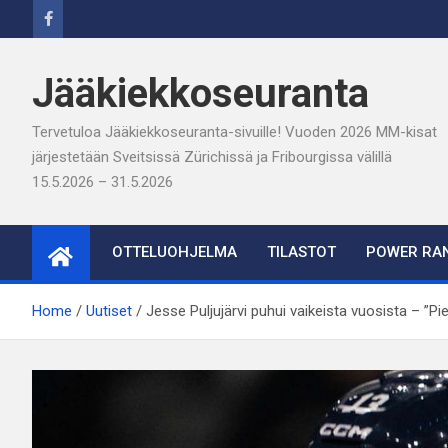
Skip
to
content
Jääkiekkoseuranta
Tervetuloa Jääkiekkoseuranta-sivuille! Vuoden 2026 MM-kisat
järjestetään Sveitsissä Zürichissä ja Fribourgissa välillä
15.5.2026 – 31.5.2026
OTTELUOHJELMA
TILASTOT
POWER RAN
Home
Uutiset
Jesse Puljujärvi puhui vaikeista vuosista – ”Pie