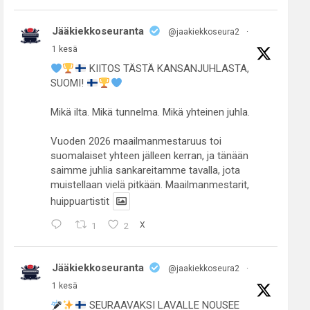
Jääkiekkoseuranta
@jaakiekkoseura2
·
1 kesä
KIITOS TÄSTÄ KANSANJUHLASTA,
SUOMI!
Mikä ilta. Mikä tunnelma. Mikä yhteinen juhla.
Vuoden 2026 maailmanmestaruus toi
suomalaiset yhteen jälleen kerran, ja tänään
saimme juhlia sankareitamme tavalla, jota
muistellaan vielä pitkään. Maailmanmestarit,
huippuartistit
1
2
X
Jääkiekkoseuranta
@jaakiekkoseura2
·
1 kesä
SEURAAVAKSI LAVALLE NOUSEE