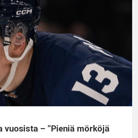
ta vuosista – ”Pieniä mörköjä