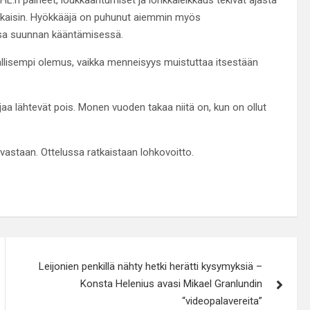
n takaisin. Hyökkääjä on puhunut aiemmin myös
nsa suunnan kääntämisessä.
allisempi olemus, vaikka menneisyys muistuttaa itsestään
iljaa lähtevät pois. Monen vuoden takaa niitä on, kun on ollut
 vastaan. Ottelussa ratkaistaan lohkovoitto.
Leijonien penkillä nähty hetki herätti kysymyksiä –
Konsta Helenius avasi Mikael Granlundin
“videopalavereita”