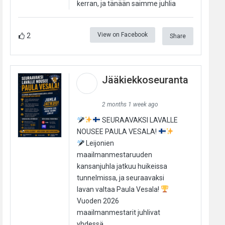
kerran, ja tänään saimme juhlia
View on Facebook
2
Share
Jääkiekkoseuranta
2 months 1 week ago
SEURAAVAKSI LAVALLE
NOUSEE PAULA VESALA!
Leijonien
maailmanmestaruuden
kansanjuhla jatkuu huikeissa
tunnelmissa, ja seuraavaksi
lavan valtaa Paula Vesala!
Vuoden 2026
maailmanmestarit juhlivat
yhdessä