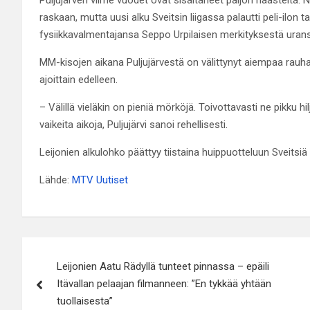
raskaan, mutta uusi alku Sveitsin liigassa palautti peli-ilo
fysiikkavalmentajansa Seppo Urpilaisen merkityksestä ura
MM-kisojen aikana Puljujärvestä on välittynyt aiempaa rauh
ajoittain edelleen.
– Välillä vieläkin on pieniä mörköjä. Toivottavasti ne pikku h
vaikeita aikoja, Puljujärvi sanoi rehellisesti.
Leijonien alkulohko päättyy tiistaina huippuotteluun Sveitsiä
Lähde:
MTV Uutiset
Artikkelien
Leijonien Aatu Rädyllä tunteet pinnassa – epäili
selaus
Itävallan pelaajan filmanneen: ”En tykkää yhtään
tuollaisesta”