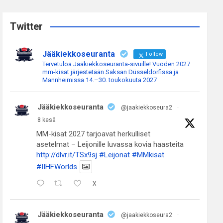
r
c
Twitter
h
Jääkiekkoseuranta
Follow
Tervetuloa Jääkiekkoseuranta-sivuille! Vuoden 2027
mm-kisat järjestetään Saksan Düsseldorfissa ja
Mannheimissa 14.–30. toukokuuta 2027
Jääkiekkoseuranta
@jaakiekkoseura2
·
8 kesä
MM-kisat 2027 tarjoavat herkulliset
asetelmat – Leijonille luvassa kovia haasteita
http://dlvr.it/TSx9sj
#Leijonat
#MMkisat
#IIHFWorlds
X
Jääkiekkoseuranta
@jaakiekkoseura2
·