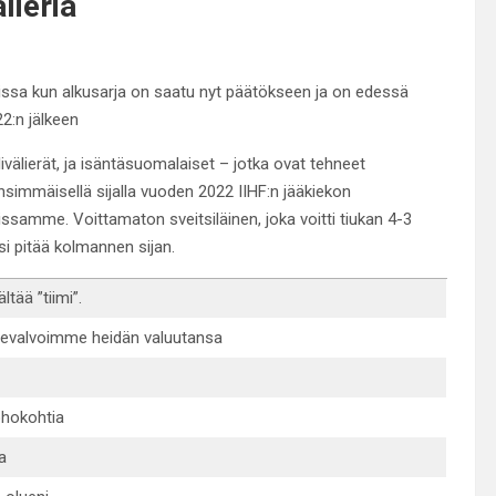
lieriä
issa kun alkusarja on saatu nyt päätökseen ja on edessä
22:n jälkeen
älierät, ja isäntäsuomalaiset – jotka ovat tehneet
nsimmäisellä sijalla vuoden 2022 IIHF:n jääkiekon
amme. Voittamaton sveitsiläinen, joka voitti tiukan 4-3
si pitää kolmannen sijan.
tää ”tiimi”.
devalvoimme heidän valuutansa
ohokohtia
a