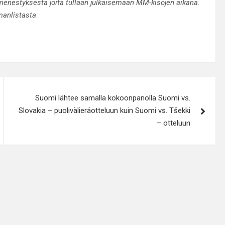
menestyksestä joita tullaan julkaisemaan MM-kisojen aikana.
lmanlistasta
Suomi lähtee samalla kokoonpanolla Suomi vs.
Slovakia – puolivälieräotteluun kuin Suomi vs. Tšekki
– otteluun