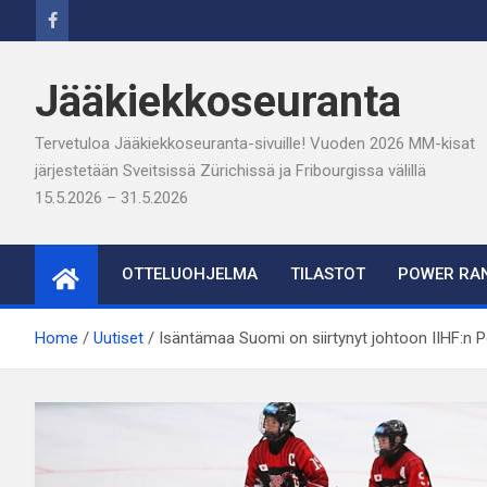
Skip
to
content
Jääkiekkoseuranta
Tervetuloa Jääkiekkoseuranta-sivuille! Vuoden 2026 MM-kisat
järjestetään Sveitsissä Zürichissä ja Fribourgissa välillä
15.5.2026 – 31.5.2026
OTTELUOHJELMA
TILASTOT
POWER RAN
Home
Uutiset
Isäntämaa Suomi on siirtynyt johtoon IIHF:n Po