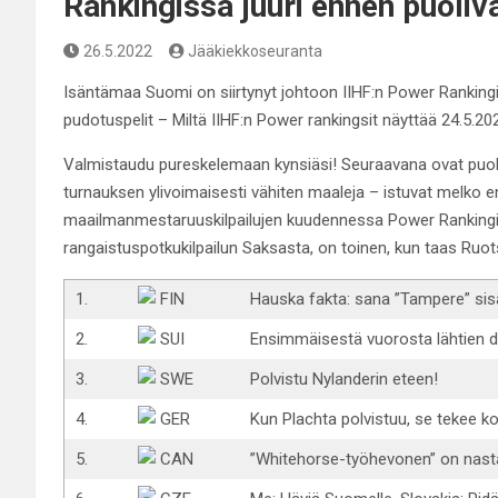
Rankingissa juuri ennen puolivä
26.5.2022
Jääkiekkoseuranta
Isäntämaa Suomi on siirtynyt johtoon IIHF:n Power Ranking
pudotuspelit – Miltä IIHF:n Power rankingsit näyttää 24.5.20
Valmistaudu pureskelemaan kynsiäsi! Seuraavana ovat puoliv
turnauksen ylivoimaisesti vähiten maaleja – istuvat melko e
maailmanmestaruuskilpailujen kuudennessa Power Rankingiss
rangaistuspotkukilpailun Saksasta, on toinen, kun taas Ruot
1.
FIN
Hauska fakta: sana ”Tampere” sisäl
2.
SUI
Ensimmäisestä vuorosta lähtien 
3.
SWE
Polvistu Nylanderin eteen!
4.
GER
Kun Plachta polvistuu, se tekee k
5.
CAN
”Whitehorse-työhevonen” on nast