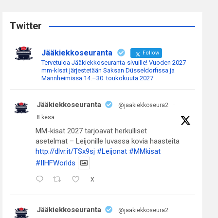
r
c
Twitter
h
Jääkiekkoseuranta
Follow
Tervetuloa Jääkiekkoseuranta-sivuille! Vuoden 2027
mm-kisat järjestetään Saksan Düsseldorfissa ja
Mannheimissa 14.–30. toukokuuta 2027
Jääkiekkoseuranta
@jaakiekkoseura2
·
8 kesä
MM-kisat 2027 tarjoavat herkulliset
asetelmat – Leijonille luvassa kovia haasteita
http://dlvr.it/TSx9sj
#Leijonat
#MMkisat
#IIHFWorlds
X
Jääkiekkoseuranta
@jaakiekkoseura2
·