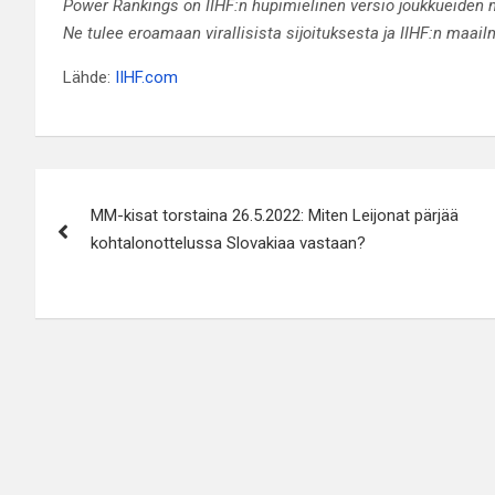
Power Rankings on IIHF:n hupimielinen versio joukkueiden 
Ne tulee eroamaan virallisista sijoituksesta ja IIHF:n maai
Lähde:
IIHF.com
Artikkelien
MM-kisat torstaina 26.5.2022: Miten Leijonat pärjää
selaus
kohtalonottelussa Slovakiaa vastaan?