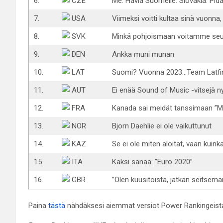
6.
CZE
Me: Häviä Suomelle. Slovakia: Pidä
7.
USA
Viimeksi voitti kultaa sinä vuonna,
8.
SVK
Minkä pohjoismaan voitamme seu
9.
DEN
Ankka muni munan
10.
LAT
Suomi? Vuonna 2023…Team Latfinv
11.
AUT
Ei enää Sound of Music -vitsejä ny
12.
FRA
Kanada sai meidät tanssimaan ”M
13.
NOR
Bjorn Daehlie ei ole vaikuttunut
14.
KAZ
Se ei ole miten aloitat, vaan kuink
15.
ITA
Kaksi sanaa: ”Euro 2020”
16.
GBR
”Olen kuusitoista, jatkan seitsemä
Paina
tästä
nähdäksesi aiemmat versiot Power Rankingeist