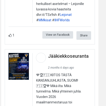
herkulliset asetelmat – Leijonille
luvassa kovia haasteita
dlvr.it/TSx9sh #
Leijonat
#
MMkisat
#
IIHFWorlds
View on Facebook
1
Share
Jääkiekkoseuranta
2 months 6 days ago
💙🏆🇫🇮 KIITOS TÄSTÄ
KANSANJUHLASTA, SUOMI!
🇫🇮🏆💙 Mikä ilta. Mikä
tunnelma. Mikä yhteinen juhla.
Vuoden 2026
maailmanmestaruus toi