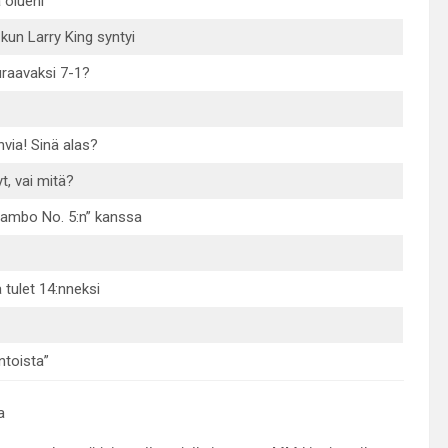
 olueni
 kun Larry King syntyi
raavaksi 7-1?
ia! Sinä alas?
t, vai mitä?
ambo No. 5:n” kanssa
a tulet 14:nneksi
ntoista”
a