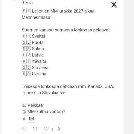
8 kesä
🇫🇮 Leijonien MM-urakka 2027 alkaa
Mannheimissa!
Suomen kanssa samassa lohkossa pelaavat:
🇨🇭 Sveitsi
🇸🇪 Ruotsi
🇩🇪 Saksa
🇱🇻 Latvia
🇦🇹 Itävalta
🇸🇮 Slovenia
🇺🇦 Ukraina
Toisessa lohkossa nähdään mm. Kanada, USA,
Tshekki ja Slovakia. 👀
📊 Veikkaa:
🥇 MM-kultaa voittaa?
🏅
1
X