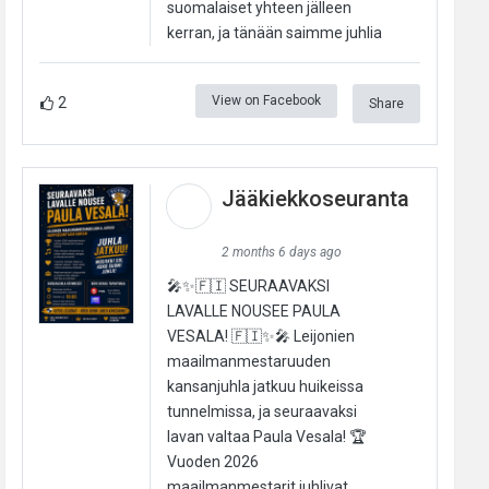
suomalaiset yhteen jälleen
kerran, ja tänään saimme juhlia
View on Facebook
2
Share
Jääkiekkoseuranta
2 months 6 days ago
🎤✨🇫🇮 SEURAAVAKSI
LAVALLE NOUSEE PAULA
VESALA! 🇫🇮✨🎤 Leijonien
maailmanmestaruuden
kansanjuhla jatkuu huikeissa
tunnelmissa, ja seuraavaksi
lavan valtaa Paula Vesala! 🏆
Vuoden 2026
maailmanmestarit juhlivat