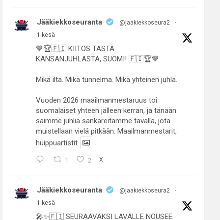
Jääkiekkoseuranta
@jaakiekkoseura2
·
1 kesä
💙🏆🇫🇮 KIITOS TÄSTÄ
KANSANJUHLASTA, SUOMI! 🇫🇮🏆💙
Mikä ilta. Mikä tunnelma. Mikä yhteinen juhla.
Vuoden 2026 maailmanmestaruus toi
suomalaiset yhteen jälleen kerran, ja tänään
saimme juhlia sankareitamme tavalla, jota
muistellaan vielä pitkään. Maailmanmestarit,
huippuartistit
1
2
X
Jääkiekkoseuranta
@jaakiekkoseura2
·
1 kesä
🎤✨🇫🇮 SEURAAVAKSI LAVALLE NOUSEE