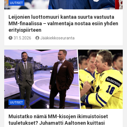
UUTISET
Leijonien luottomuuri kantaa suurta vastuuta
MM-finaalissa – valmentaja nostaa esiin yhden
erityispiirteen
31.5.2026
Jääkiekkoseuranta
UUTISET
Muistatko nämä MM-kisojen ikimuistoiset
tuuletukset? Juhamatti Aaltonen kuittasi