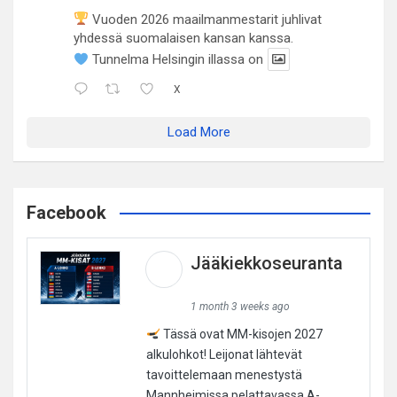
Vuoden 2026 maailmanmestarit juhlivat
yhdessä suomalaisen kansan kanssa.
Tunnelma Helsingin illassa on
X
Load More
Facebook
Jääkiekkoseuranta
1 month 3 weeks ago
Tässä ovat MM-kisojen 2027
alkulohkot! Leijonat lähtevät
tavoittelemaan menestystä
Mannheimissa pelattavassa A-