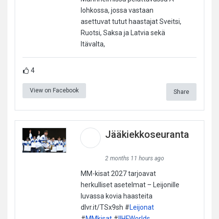
lohkossa, jossa vastaan
asettuvat tutut haastajat Sveitsi,
Ruotsi, Saksa ja Latvia sekä
Itävalta,
4
View on Facebook
Share
Jääkiekkoseuranta
2 months 11 hours ago
MM-kisat 2027 tarjoavat
herkulliset asetelmat – Leijonille
luvassa kovia haasteita
dlvr.it/TSx9sh #
Leijonat
#
MMkisat
#
IIHFWorlds