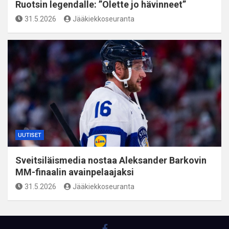
Ruotsin legendalle: ”Olette jo hävinneet”
31.5.2026
Jääkiekkoseuranta
UUTISET
Sveitsiläismedia nostaa Aleksander Barkovin
MM-finaalin avainpelaajaksi
31.5.2026
Jääkiekkoseuranta