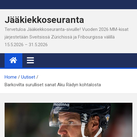
Skip
to
Jääkiekkoseuranta
content
Tervetuloa Jääkiekkoseuranta-sivuille! Vuoden 2026 MM-kisat
järjestetään Sveitsissä Zürichissä ja Fribourgissa välillä
15.5.2026 – 31.5.2026
Home
Uutiset
Barkovilta surulliset sanat Aku Rädyn kohtalosta