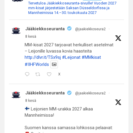
Tervetuloa Jääkiekkoseuranta-sivuille! Vuoden 2027
mm-kisat järjestetään Saksan Düsseldorfissa ja
Mannheimissa 14.–30. toukokuuta 2027
Jääkiekkoseuranta
@jaakiekkoseura2
·
8 kesä
MM-kisat 2027 tarjoavat herkulliset asetelmat
– Leijonille luvassa kovia haasteita
http://dlvr.it/TSx9sj
#Leijonat
#MMkisat
#IIHFWorlds
X
Jääkiekkoseuranta
@jaakiekkoseura2
·
8 kesä
Leijonien MM-urakka 2027 alkaa
Mannheimissa!
Suomen kanssa samassa lohkossa pelaavat: