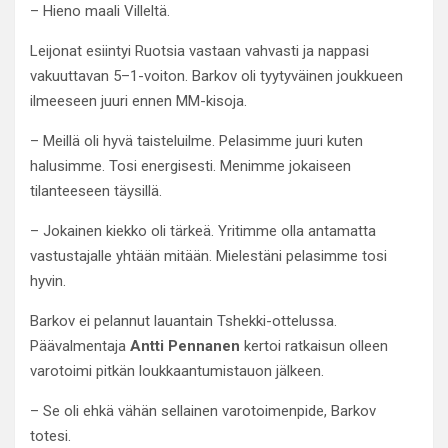
– Hieno maali Villeltä.
Leijonat esiintyi Ruotsia vastaan vahvasti ja nappasi
vakuuttavan 5–1-voiton. Barkov oli tyytyväinen joukkueen
ilmeeseen juuri ennen MM-kisoja.
– Meillä oli hyvä taisteluilme. Pelasimme juuri kuten
halusimme. Tosi energisesti. Menimme jokaiseen
tilanteeseen täysillä.
– Jokainen kiekko oli tärkeä. Yritimme olla antamatta
vastustajalle yhtään mitään. Mielestäni pelasimme tosi
hyvin.
Barkov ei pelannut lauantain Tshekki-ottelussa.
Päävalmentaja
Antti Pennanen
kertoi ratkaisun olleen
varotoimi pitkän loukkaantumistauon jälkeen.
– Se oli ehkä vähän sellainen varotoimenpide, Barkov
totesi.