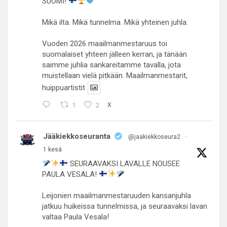
SUOMI!
Mikä ilta. Mikä tunnelma. Mikä yhteinen juhla.
Vuoden 2026 maailmanmestaruus toi
suomalaiset yhteen jälleen kerran, ja tänään
saimme juhlia sankareitamme tavalla, jota
muistellaan vielä pitkään. Maailmanmestarit,
huippuartistit
1
2
X
Jääkiekkoseuranta
@jaakiekkoseura2
·
1 kesä
SEURAAVAKSI LAVALLE NOUSEE
PAULA VESALA!
Leijonien maailmanmestaruuden kansanjuhla
jatkuu huikeissa tunnelmissa, ja seuraavaksi lavan
valtaa Paula Vesala!