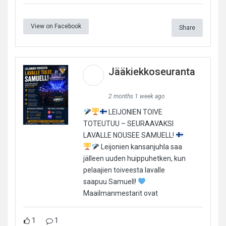
View on Facebook
Share
Jääkiekkoseuranta
2 months 1 week ago
LEIJONIEN TOIVE
TOTEUTUU – SEURAAVAKSI
LAVALLE NOUSEE SAMUELL!
Leijonien kansanjuhla saa
jälleen uuden huippuhetken, kun
pelaajien toiveesta lavalle
saapuu Samuell!
Maailmanmestarit ovat
1
1