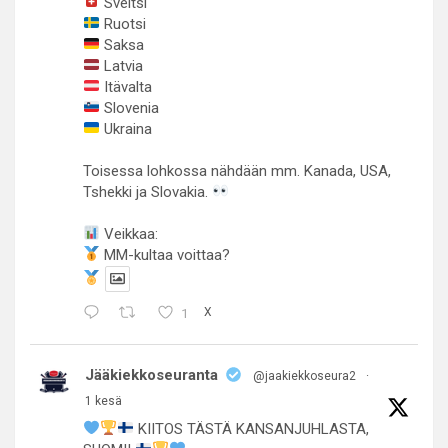
Sveitsi
Ruotsi
Saksa
Latvia
Itävalta
Slovenia
Ukraina
Toisessa lohkossa nähdään mm. Kanada, USA,
Tshekki ja Slovakia.
Veikkaa:
MM-kultaa voittaa?
1
X
Jääkiekkoseuranta
@jaakiekkoseura2
·
1 kesä
KIITOS TÄSTÄ KANSANJUHLASTA,