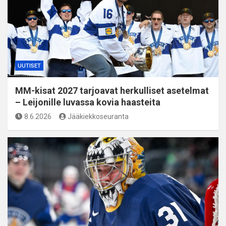
UUTISET
MM-kisat 2027 tarjoavat herkulliset asetelmat
– Leijonille luvassa kovia haasteita
8.6.2026
Jääkiekkoseuranta