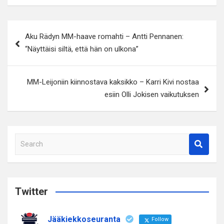
Artikkelien
Aku Rädyn MM-haave romahti – Antti Pennanen:
selaus
“Näyttäisi siltä, että hän on ulkona”
MM-Leijoniin kiinnostava kaksikko – Karri Kivi nostaa
esiin Olli Jokisen vaikutuksen
S
e
a
r
c
Twitter
h
Jääkiekkoseuranta
Follow