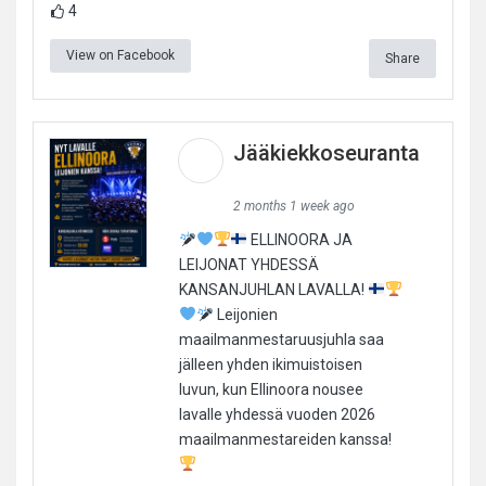
4
View on Facebook
Share
Jääkiekkoseuranta
2 months 1 week ago
ELLINOORA JA
LEIJONAT YHDESSÄ
KANSANJUHLAN LAVALLA!
Leijonien
maailmanmestaruusjuhla saa
jälleen yhden ikimuistoisen
luvun, kun Ellinoora nousee
lavalle yhdessä vuoden 2026
maailmanmestareiden kanssa!