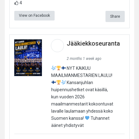
4
View on Facebook
Share
Jääkiekkoseuranta
2 months 1 week ago
NYT KAIKUU
MAAILMANMESTARIEN LAULU!
Kansanjuhlan
huipennushetket ovat käsillä,
kun vuoden 2026
maailmanmestarit kokoontuvat
lavalle laulamaan yhdessä koko
Suomen kanssa!
Tuhannet
äänet yhdistyvät