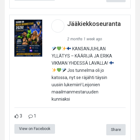
Jääkiekkoseuranta
2 months 1 week ago
KANSANJUHLAN
YLLÄTYS – KÄÄRIJÄ JA ERIKA
VIKMAN YHDESSÄ LAVALLA!
Jos tunnelma oli jo
katossa, nyt se räjähti täysin
uusiin lukemiin! Leijonien
maailmanmestaruuden
kunniaksi
3
1
View on Facebook
Share