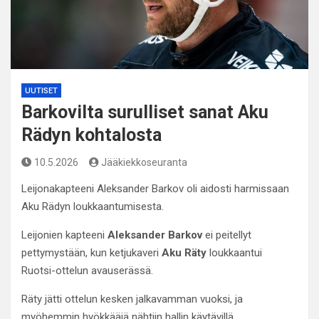
UUTISET
Barkovilta surulliset sanat Aku
Rädyn kohtalosta
10.5.2026
Jääkiekkoseuranta
Leijonakapteeni Aleksander Barkov oli aidosti harmissaan
Aku Rädyn loukkaantumisesta.
Leijonien kapteeni
Aleksander Barkov
ei peitellyt
pettymystään, kun ketjukaveri
Aku Räty
loukkaantui
Ruotsi-ottelun avauserässä.
Räty jätti ottelun kesken jalkavamman vuoksi, ja
myöhemmin hyökkääjä nähtiin hallin käytävillä