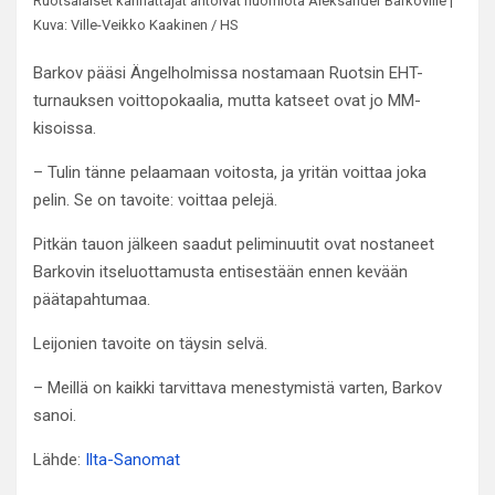
Ruotsalaiset kannattajat antoivat huomiota Aleksander Barkoville |
Kuva: Ville-Veikko Kaakinen / HS
Barkov pääsi Ängelholmissa nostamaan Ruotsin EHT-
turnauksen voittopokaalia, mutta katseet ovat jo MM-
kisoissa.
– Tulin tänne pelaamaan voitosta, ja yritän voittaa joka
pelin. Se on tavoite: voittaa pelejä.
Pitkän tauon jälkeen saadut peliminuutit ovat nostaneet
Barkovin itseluottamusta entisestään ennen kevään
päätapahtumaa.
Leijonien tavoite on täysin selvä.
– Meillä on kaikki tarvittava menestymistä varten, Barkov
sanoi.
Lähde:
Ilta-Sanomat