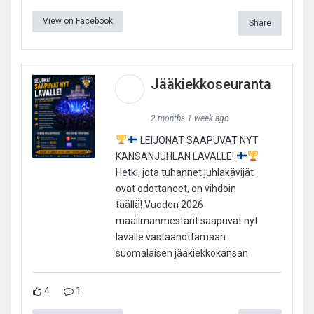
View on Facebook
Share
Jääkiekkoseuranta
2 months 1 week ago
LEIJONAT SAAPUVAT NYT
KANSANJUHLAN LAVALLE!
Hetki, jota tuhannet juhlakävijät
ovat odottaneet, on vihdoin
täällä! Vuoden 2026
maailmanmestarit saapuvat nyt
lavalle vastaanottamaan
suomalaisen jääkiekkokansan
4
1