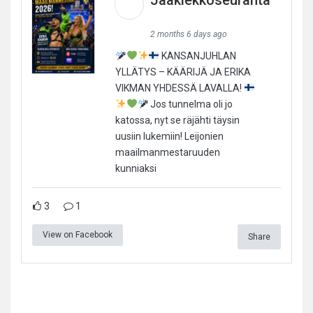
2 months 6 days ago
KANSANJUHLAN
YLLÄTYS – KÄÄRIJÄ JA ERIKA
VIKMAN YHDESSÄ LAVALLA!
Jos tunnelma oli jo
katossa, nyt se räjähti täysin
uusiin lukemiin! Leijonien
maailmanmestaruuden
kunniaksi
3
1
View on Facebook
Share