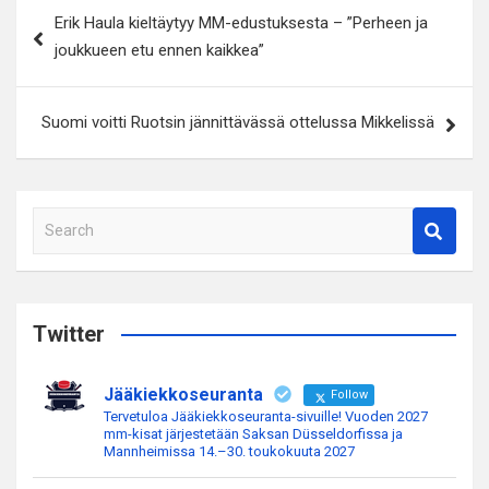
Artikkelien
Erik Haula kieltäytyy MM-edustuksesta – ”Perheen ja
selaus
joukkueen etu ennen kaikkea”
Suomi voitti Ruotsin jännittävässä ottelussa Mikkelissä
S
e
a
r
c
Twitter
h
Jääkiekkoseuranta
Follow
Tervetuloa Jääkiekkoseuranta-sivuille! Vuoden 2027
mm-kisat järjestetään Saksan Düsseldorfissa ja
Mannheimissa 14.–30. toukokuuta 2027