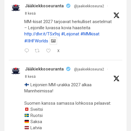
Jääkiekkoseuranta
@jaakiekkoseura2
·
8 kesä
MM-kisat 2027 tarjoavat herkulliset asetelmat
– Leijonille luvassa kovia haasteita
http://dlvr.it/TSx9sj
#Leijonat
#MMkisat
#IIHFWorlds
X
Jääkiekkoseuranta
@jaakiekkoseura2
·
8 kesä
Leijonien MM-urakka 2027 alkaa
Mannheimissa!
Suomen kanssa samassa lohkossa pelaavat:
Sveitsi
Ruotsi
Saksa
Latvia