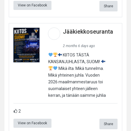
View on Facebook
Share
Jääkiekkoseuranta
2 months 6 days ago
KIITOS TÄSTÄ
KANSANJUHLASTA, SUOMI!
Mikä ilta. Mikä tunnelma.
Mikä yhteinen juhla. Vuoden
2026 maailmanmestaruus toi
suomalaiset yhteen jälleen
kerran, ja tänään saimme juhlia
2
View on Facebook
Share