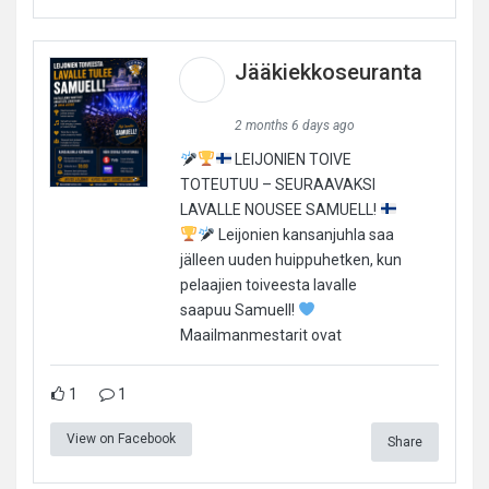
Jääkiekkoseuranta
2 months 6 days ago
LEIJONIEN TOIVE
TOTEUTUU – SEURAAVAKSI
LAVALLE NOUSEE SAMUELL!
Leijonien kansanjuhla saa
jälleen uuden huippuhetken, kun
pelaajien toiveesta lavalle
saapuu Samuell!
Maailmanmestarit ovat
1
1
View on Facebook
Share