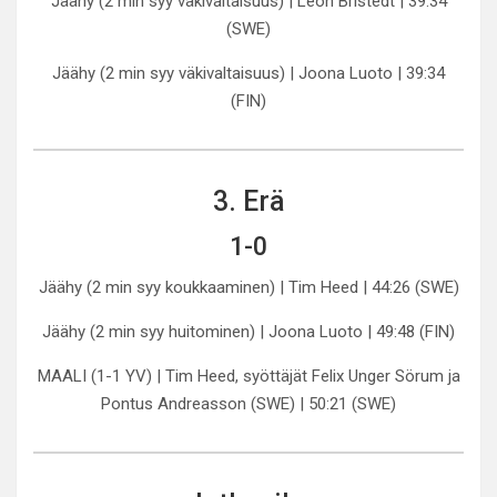
Jäähy (2 min syy väkivaltaisuus) | Leon Bristedt | 39:34
(SWE)
Jäähy (2 min syy väkivaltaisuus) | Joona Luoto | 39:34
(FIN)
3. Erä
1-0
Jäähy (2 min syy koukkaaminen) | Tim Heed | 44:26 (SWE)
Jäähy (2 min syy huitominen) | Joona Luoto | 49:48 (FIN)
MAALI (1-1 YV) | Tim Heed, syöttäjät Felix Unger Sörum ja
Pontus Andreasson (SWE) | 50:21 (SWE)