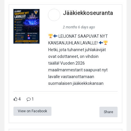
Jääkiekkoseuranta
2 months 6 days ago
LEIJONAT SAAPUVAT NYT
KANSANJUHLAN LAVALLE!
Hetki, jota tuhannet juhlakävijät
ovat odottaneet, on vihdoin
täällä! Vuoden 2026
maailmanmestarit saapuvat nyt
lavalle vastaanottamaan
suomalaisen jääkiekkokansan
4
1
View on Facebook
Share