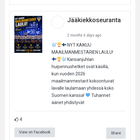
Jääkiekkoseuranta
2 months 6 days ago
NYT KAIKUU
MAAILMANMESTARIEN LAULU!
Kansanjuhlan
huipennushetket ovat käsillä,
kun vuoden 2026
maailmanmestarit kokoontuvat
lavalle laulamaan yhdessä koko
Suomen kanssa!
Tuhannet
äänet yhdistyvät
4
View on Facebook
Share