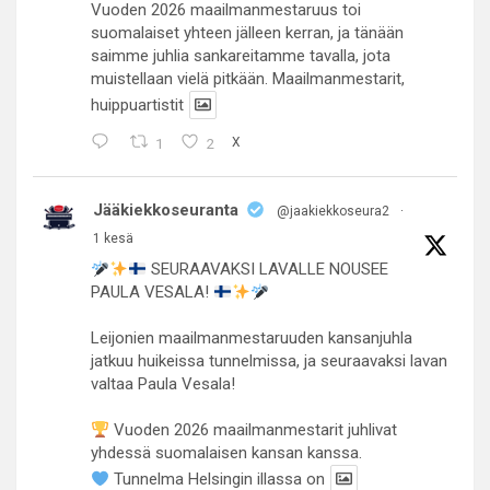
Vuoden 2026 maailmanmestaruus toi
suomalaiset yhteen jälleen kerran, ja tänään
saimme juhlia sankareitamme tavalla, jota
muistellaan vielä pitkään. Maailmanmestarit,
huippuartistit
1
2
X
Jääkiekkoseuranta
@jaakiekkoseura2
·
1 kesä
SEURAAVAKSI LAVALLE NOUSEE
PAULA VESALA!
Leijonien maailmanmestaruuden kansanjuhla
jatkuu huikeissa tunnelmissa, ja seuraavaksi lavan
valtaa Paula Vesala!
Vuoden 2026 maailmanmestarit juhlivat
yhdessä suomalaisen kansan kanssa.
Tunnelma Helsingin illassa on