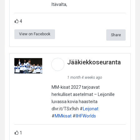
Itävalta,
4
View on Facebook
Share
Jääkiekkoseuranta
1 month 4 weeks ago
MM-kisat 2027 tarjoavat
herkulliset asetelmat – Leijonille
luvassa kovia haasteita
dlvr.it/TSx9sh #
Leijonat
#
MMkisat
#
IIHFWorlds
1