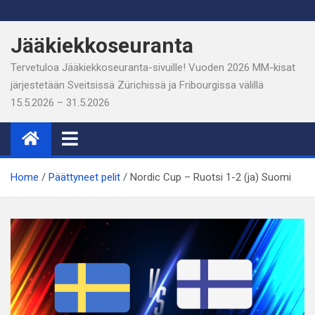
Skip
to
Jääkiekkoseuranta
content
Tervetuloa Jääkiekkoseuranta-sivuille! Vuoden 2026 MM-kisat
järjestetään Sveitsissä Zürichissä ja Fribourgissa välillä
15.5.2026 – 31.5.2026
Home
Päättyneet pelit
Nordic Cup – Ruotsi 1-2 (ja) Suomi