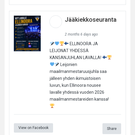
Jääkiekkoseuranta
2 months 6 days ago
ELLINOORA JA
LEIJONAT YHDESSÄ
KANSANJUHLAN LAVALLA!
Leijonien
maailmanmestaruusjuhla saa
jälleen yhden ikimuistoisen
luvun, kun Ellinoora nousee
lavalle yhdessä vuoden 2026
maailmanmestareiden kanssa!
View on Facebook
Share