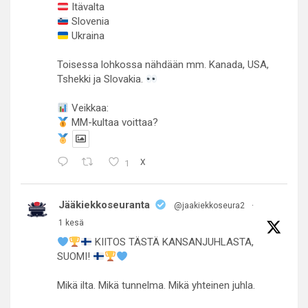
Itävalta
Slovenia
Ukraina
Toisessa lohkossa nähdään mm. Kanada, USA,
Tshekki ja Slovakia.
Veikkaa:
MM-kultaa voittaa?
1
X
Jääkiekkoseuranta
@jaakiekkoseura2
·
1 kesä
KIITOS TÄSTÄ KANSANJUHLASTA,
SUOMI!
Mikä ilta. Mikä tunnelma. Mikä yhteinen juhla.