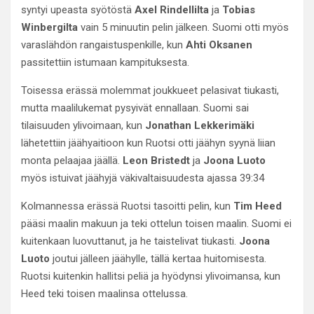
syntyi upeasta syötöstä
Axel Rindellilta
ja
Tobias
Winbergilta
vain 5 minuutin pelin jälkeen. Suomi otti myös
varaslähdön rangaistuspenkille, kun
Ahti Oksanen
passitettiin istumaan kampituksesta.
Toisessa erässä molemmat joukkueet pelasivat tiukasti,
mutta maalilukemat pysyivät ennallaan. Suomi sai
tilaisuuden ylivoimaan, kun
Jonathan Lekkerimäki
lähetettiin jäähyaitioon kun Ruotsi otti jäähyn syynä liian
monta pelaajaa jäällä.
Leon Bristedt
ja
Joona Luoto
myös istuivat jäähyjä väkivaltaisuudesta ajassa 39:34
Kolmannessa erässä Ruotsi tasoitti pelin, kun
Tim Heed
pääsi maalin makuun ja teki ottelun toisen maalin. Suomi ei
kuitenkaan luovuttanut, ja he taistelivat tiukasti.
Joona
Luoto
joutui jälleen jäähylle, tällä kertaa huitomisesta.
Ruotsi kuitenkin hallitsi peliä ja hyödynsi ylivoimansa, kun
Heed teki toisen maalinsa ottelussa.