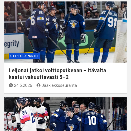
OTTELURAPORTIT
Leijonat jatkoi voittoputkeaan – Itävalta
kaatui vakuuttavasti 5–2
24.5.2026
Jääkiekkoseuranta