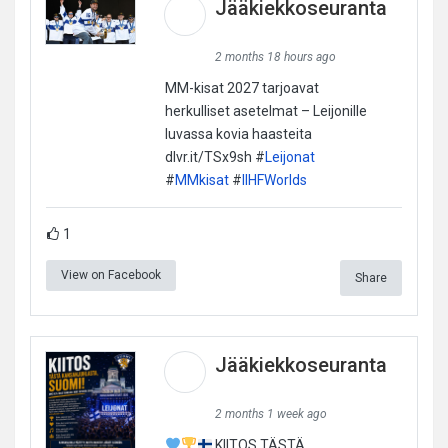
Jääkiekkoseuranta
2 months 18 hours ago
MM-kisat 2027 tarjoavat
herkulliset asetelmat – Leijonille
luvassa kovia haasteita
dlvr.it/TSx9sh #
Leijonat
#
MMkisat
#
IIHFWorlds
1
View on Facebook
Share
Jääkiekkoseuranta
2 months 1 week ago
KIITOS TÄSTÄ