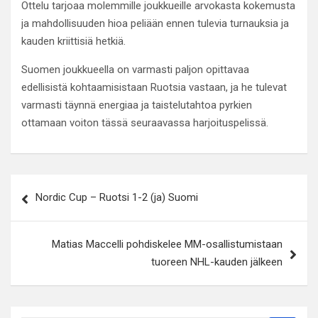
Ottelu tarjoaa molemmille joukkueille arvokasta kokemusta
ja mahdollisuuden hioa peliään ennen tulevia turnauksia ja
kauden kriittisiä hetkiä.
Suomen joukkueella on varmasti paljon opittavaa
edellisistä kohtaamisistaan Ruotsia vastaan, ja he tulevat
varmasti täynnä energiaa ja taistelutahtoa pyrkien
ottamaan voiton tässä seuraavassa harjoituspelissä.
Artikkelien
Nordic Cup – Ruotsi 1-2 (ja) Suomi
selaus
Matias Maccelli pohdiskelee MM-osallistumistaan
tuoreen NHL-kauden jälkeen