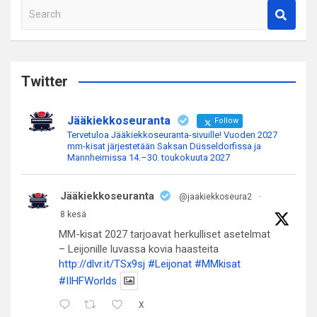
S
e
a
r
c
Twitter
h
Jääkiekkoseuranta
Follow
Tervetuloa Jääkiekkoseuranta-sivuille! Vuoden 2027
mm-kisat järjestetään Saksan Düsseldorfissa ja
Mannheimissa 14.–30. toukokuuta 2027
Jääkiekkoseuranta
@jaakiekkoseura2
·
8 kesä
MM-kisat 2027 tarjoavat herkulliset asetelmat
– Leijonille luvassa kovia haasteita
http://dlvr.it/TSx9sj
#Leijonat
#MMkisat
#IIHFWorlds
X