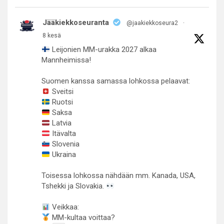
Jääkiekkoseuranta
@jaakiekkoseura2
·
8 kesä
Leijonien MM-urakka 2027 alkaa
Mannheimissa!
Suomen kanssa samassa lohkossa pelaavat:
Sveitsi
Ruotsi
Saksa
Latvia
Itävalta
Slovenia
Ukraina
Toisessa lohkossa nähdään mm. Kanada, USA,
Tshekki ja Slovakia.
Veikkaa:
MM-kultaa voittaa?