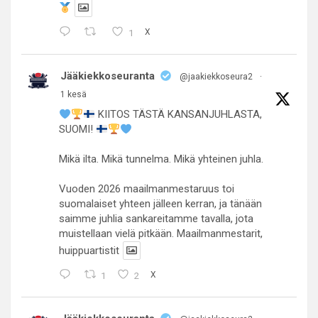
1
X
Jääkiekkoseuranta
@jaakiekkoseura2
·
1 kesä
KIITOS TÄSTÄ KANSANJUHLASTA,
SUOMI!
Mikä ilta. Mikä tunnelma. Mikä yhteinen juhla.
Vuoden 2026 maailmanmestaruus toi
suomalaiset yhteen jälleen kerran, ja tänään
saimme juhlia sankareitamme tavalla, jota
muistellaan vielä pitkään. Maailmanmestarit,
huippuartistit
1
2
X