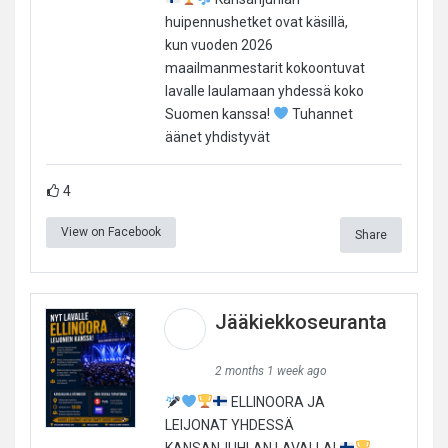
huipennushetket ovat käsillä,
kun vuoden 2026
maailmanmestarit kokoontuvat
lavalle laulamaan yhdessä koko
Suomen kanssa!
Tuhannet
äänet yhdistyvät
4
View on Facebook
Share
Jääkiekkoseuranta
2 months 1 week ago
ELLINOORA JA
LEIJONAT YHDESSÄ
KANSANJUHLAN LAVALLA!