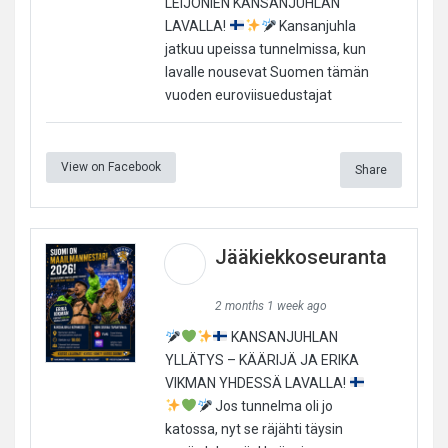
LEIJONIEN KANSANJUHLAN
LAVALLA!
Kansanjuhla
jatkuu upeissa tunnelmissa, kun
lavalle nousevat Suomen tämän
vuoden euroviisuedustajat
View on Facebook
Share
Jääkiekkoseuranta
2 months 1 week ago
KANSANJUHLAN
YLLÄTYS – KÄÄRIJÄ JA ERIKA
VIKMAN YHDESSÄ LAVALLA!
Jos tunnelma oli jo
katossa, nyt se räjähti täysin