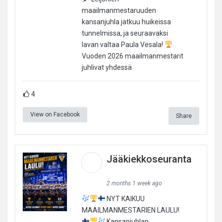
maailmanmestaruuden
kansanjuhla jatkuu huikeissa
tunnelmissa, ja seuraavaksi
lavan valtaa Paula Vesala!
Vuoden 2026 maailmanmestarit
juhlivat yhdessä
4
View on Facebook
Share
Jääkiekkoseuranta
2 months 1 week ago
NYT KAIKUU
MAAILMANMESTARIEN LAULU!
Kansanjuhlan