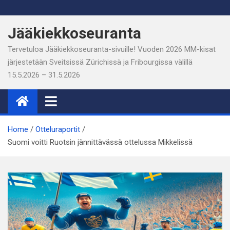
Skip
to
Jääkiekkoseuranta
content
Tervetuloa Jääkiekkoseuranta-sivuille! Vuoden 2026 MM-kisat
järjestetään Sveitsissä Zürichissä ja Fribourgissa välillä
15.5.2026 – 31.5.2026
Home
Otteluraportit
Suomi voitti Ruotsin jännittävässä ottelussa Mikkelissä