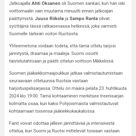
Jatkoajalla
Ahti Oksanen
oli Suomen sankari, kun hän iski
voittomaalin vain muutama minuutti ennen jatkoajan
päättymistä.
Juuso Riikola
ja
Sampo Ranta
olivat
syöttäjinä tässä ratkaisevassa hetkessä, joka varmisti
Suomelle tärkeän voiton Ruotsista.
Yhteenvetona voidaan todeta, että tämä ottelu tarjosi
jännitystä, draamaa ja maaleja. Suomi osoitti
taistelutahtoaan ja päätti ottelun voittoon Mikkelissä.
Suomen jääkiekkomaajoukkue jatkaa valmistautumistaan
seuraavaan otteluunsa Ruotsia vastaan
harjoituspelisarjassa. Ottelu on määrä pelata 23. huhtikuuta
2024 klo 19:00. Tämä kohtaaminen merkitsee treenisarjan
kolmatta osaa, kun kaksi Pohjoismaista valmistautuvat
kohtaamaan toisensa jääkiekkokaukalossa.
Fanit voivat odottaa jälleen jännittävää ja intensiivistä
ottelua, kun Suomi ja Ruotsi mittelevät toisiaan vastaan.