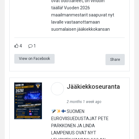
ovat odottaneet, on vihdoin
täällä! Vuoden 2026
maailmanmestarit saapuvat nyt
lavalle vastaanottamaan
suomalaisen jääkiekkokansan
4
1
View on Facebook
Share
Jääkiekkoseuranta
2 months 1 week ago
SUOMEN
EUROVIISUEDUSTAJAT PETE
PARKKONEN JA LINDA
LAMPENIUS OVAT NYT