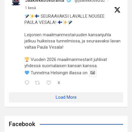
Jääkiekkoseuranta
@jaakiekkoseura2
·
1 kesä
SEURAAVAKSI LAVALLE NOUSEE
PAULA VESALA!
Leijonien maailmanmestaruuden kansanjuhla
jatkuu huikeissa tunnelmissa, ja seuraavaksi lavan
valtaa Paula Vesala!
Vuoden 2026 maailmanmestarit juhlivat
yhdessä suomalaisen kansan kanssa.
Tunnelma Helsingin illassa on
X
Load More
Facebook