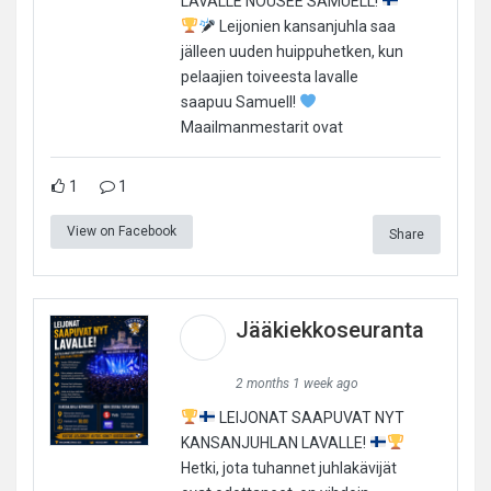
LAVALLE NOUSEE SAMUELL!
Leijonien kansanjuhla saa
jälleen uuden huippuhetken, kun
pelaajien toiveesta lavalle
saapuu Samuell!
Maailmanmestarit ovat
1
1
View on Facebook
Share
Jääkiekkoseuranta
2 months 1 week ago
LEIJONAT SAAPUVAT NYT
KANSANJUHLAN LAVALLE!
Hetki, jota tuhannet juhlakävijät