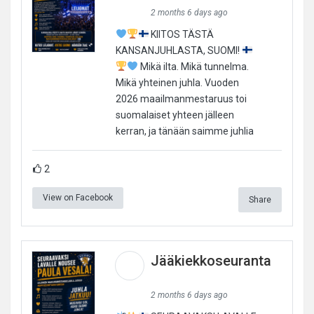
2 months 6 days ago
KIITOS TÄSTÄ
KANSANJUHLASTA, SUOMI!
Mikä ilta. Mikä tunnelma.
Mikä yhteinen juhla. Vuoden
2026 maailmanmestaruus toi
suomalaiset yhteen jälleen
kerran, ja tänään saimme juhlia
2
View on Facebook
Share
Jääkiekkoseuranta
2 months 6 days ago