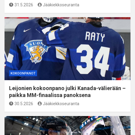
31.5.2026
Jääkiekkoseuranta
KOKOONPANOT
Leijonien kokoonpano julki Kanada-välierään –
paikka MM-finaalissa panoksena
30.5.2026
Jääkiekkoseuranta