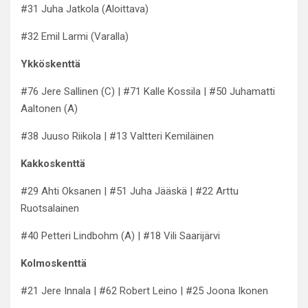
#31 Juha Jatkola (Aloittava)
#32 Emil Larmi (Varalla)
Ykköskenttä
#76 Jere Sallinen (C) | #71 Kalle Kossila | #50 Juhamatti
Aaltonen (A)
#38 Juuso Riikola | #13 Valtteri Kemiläinen
Kakkoskenttä
#29 Ahti Oksanen | #51 Juha Jääskä | #22 Arttu
Ruotsalainen
#40 Petteri Lindbohm (A) | #18 Vili Saarijärvi
Kolmoskenttä
#21 Jere Innala | #62 Robert Leino | #25 Joona Ikonen