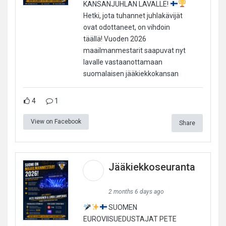
KANSANJUHLAN LAVALLE!
Hetki, jota tuhannet juhlakävijät
ovat odottaneet, on vihdoin
täällä! Vuoden 2026
maailmanmestarit saapuvat nyt
lavalle vastaanottamaan
suomalaisen jääkiekkokansan
4
1
View on Facebook
Share
Jääkiekkoseuranta
2 months 6 days ago
SUOMEN
EUROVIISUEDUSTAJAT PETE