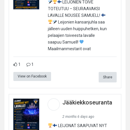
LEIJONIEN TOIVE
TOTEUTUU – SEURAAVAKSI
LAVALLE NOUSEE SAMUELL!
Leijonien kansanjuhla saa
jälleen uuden huippuhetken, kun
pelaajien toiveesta lavalle
saapuu Samuell!
Maailmanmestarit ovat
1
1
View on Facebook
Share
Jääkiekkoseuranta
2 months 6 days ago
LEIJONAT SAAPUVAT NYT