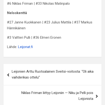
#6 Niklas Friman | #33 Nikolas Matinpalo
Neloskenttä
#27 Janne Kuokkanen | #23 Julius Mattila | #37 Markus
Hännikäinen
#3 Valtteri Pulli | #36 Elmeri Eronen
Lähde:
Leijonat.fi
Artikkelien
Leijonien Arttu Ruotsalainen Sveitsi-voitosta: “Oli aika
selaus
vaihderikas ottelu”
Niklas Friman liittyy Leijoniin — Niku ja Pelli pois
Leijonista