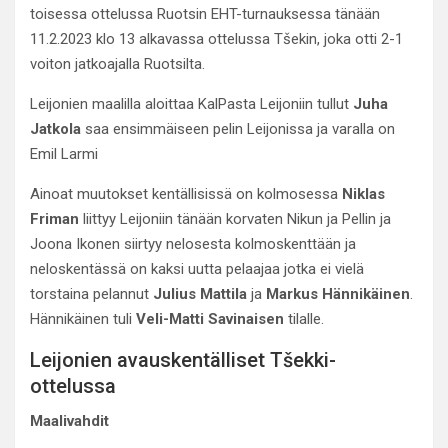
toisessa ottelussa Ruotsin EHT-turnauksessa tänään
11.2.2023 klo 13 alkavassa ottelussa Tšekin, joka otti 2-1
voiton jatkoajalla Ruotsilta.
Leijonien maalilla aloittaa KalPasta Leijoniin tullut
Juha
Jatkola
saa ensimmäiseen pelin Leijonissa ja varalla on
Emil Larmi
Ainoat muutokset kentällisissä on kolmosessa
Niklas
Friman
liittyy Leijoniin tänään korvaten Nikun ja Pellin ja
Joona Ikonen siirtyy nelosesta kolmoskenttään ja
neloskentässä on kaksi uutta pelaajaa jotka ei vielä
torstaina pelannut
Julius Mattila
ja
Markus Hännikäinen
.
Hännikäinen tuli
Veli-Matti Savinaisen
tilalle.
Leijonien avauskentälliset Tšekki-
ottelussa
Maalivahdit