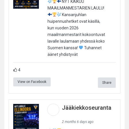
NYT KAIKUU
MAAILMANMESTARIEN LAULU!
Kansanjuhlan
huipennushetket ovat käsillä,
kun vuoden 2026
maailmanmestarit kokoontuvat
lavalle laulamaan yhdessä koko
Suomen kanssa!
Tuhannet
äänet yhdistyvät
4
View on Facebook
Share
Jääkiekkoseuranta
2 months 6 days ago