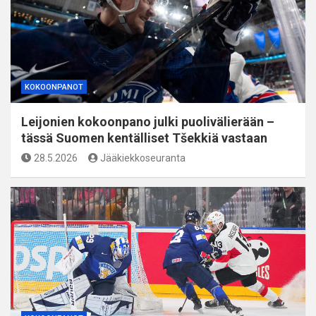
KOKOONPANOT
Leijonien kokoonpano julki puolivälierään –
tässä Suomen kentälliset Tšekkiä vastaan
28.5.2026
Jääkiekkoseuranta