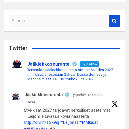
S
e
a
r
c
Twitter
h
Jääkiekkoseuranta
Follow
Tervetuloa Jääkiekkoseuranta-sivuille! Vuoden 2027
mm-kisat järjestetään Saksan Düsseldorfissa ja
Mannheimissa 14.–30. toukokuuta 2027
Jääkiekkoseuranta
@jaakiekkoseura2
·
8 kesä
MM-kisat 2027 tarjoavat herkulliset asetelmat
– Leijonille luvassa kovia haasteita
http://dlvr.it/TSx9sj
#Leijonat
#MMkisat