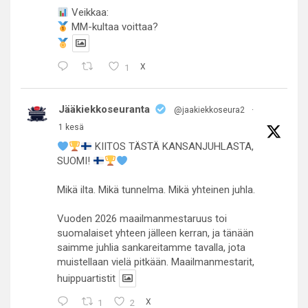
Veikkaa:
MM-kultaa voittaa?
1
X
Jääkiekkoseuranta
@jaakiekkoseura2
·
1 kesä
KIITOS TÄSTÄ KANSANJUHLASTA,
SUOMI!
Mikä ilta. Mikä tunnelma. Mikä yhteinen juhla.
Vuoden 2026 maailmanmestaruus toi
suomalaiset yhteen jälleen kerran, ja tänään
saimme juhlia sankareitamme tavalla, jota
muistellaan vielä pitkään. Maailmanmestarit,
huippuartistit
1
2
X