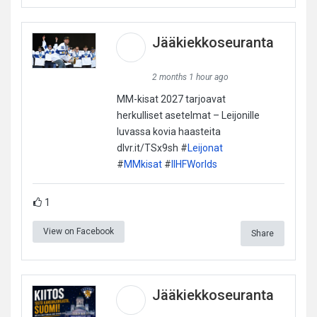
Jääkiekkoseuranta
2 months 1 hour ago
MM-kisat 2027 tarjoavat
herkulliset asetelmat – Leijonille
luvassa kovia haasteita
dlvr.it/TSx9sh #
Leijonat
#
MMkisat
#
IIHFWorlds
1
View on Facebook
Share
Jääkiekkoseuranta