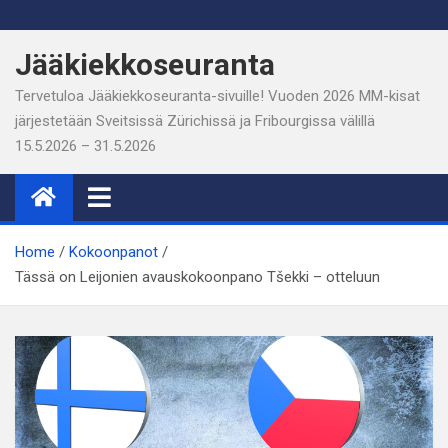
Skip
to
Jääkiekkoseuranta
content
Tervetuloa Jääkiekkoseuranta-sivuille! Vuoden 2026 MM-kisat
järjestetään Sveitsissä Zürichissä ja Fribourgissa välillä
15.5.2026 – 31.5.2026
Home
Kokoonpanot
Tässä on Leijonien avauskokoonpano Tšekki – otteluun