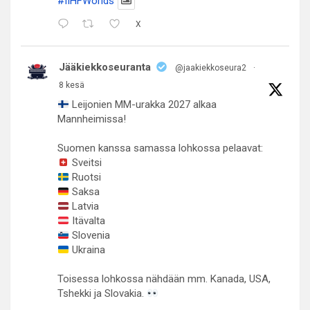
#IIHFWorlds
X
Jääkiekkoseuranta
@jaakiekkoseura2
·
8 kesä
Leijonien MM-urakka 2027 alkaa
Mannheimissa!
Suomen kanssa samassa lohkossa pelaavat:
Sveitsi
Ruotsi
Saksa
Latvia
Itävalta
Slovenia
Ukraina
Toisessa lohkossa nähdään mm. Kanada, USA,
Tshekki ja Slovakia.