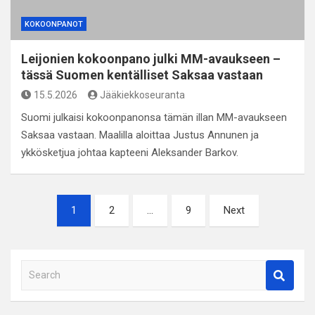
KOKOONPANOT
Leijonien kokoonpano julki MM-avaukseen –
tässä Suomen kentälliset Saksaa vastaan
15.5.2026
Jääkiekkoseuranta
Suomi julkaisi kokoonpanonsa tämän illan MM-avaukseen
Saksaa vastaan. Maalilla aloittaa Justus Annunen ja
ykkösketjua johtaa kapteeni Aleksander Barkov.
Artikkelien
1
2
…
9
Next
sivutus
S
e
a