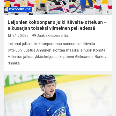
KOKOONPANOT
Leijonien kokoonpano julki Itävalta-otteluun –
alkusarjan toiseksi viimeinen peli edessä
24.5.2026
Jääkiekkoseuranta
Leijonat julkaisi kokoonpanonsa sunnuntain Itävalta-
otteluun. Justus Annunen aloittaa maalilla ja nuori Konsta
Helenius jatkaa ykkösketjussa kapteeni Aleksander Barkov
rinnalla.