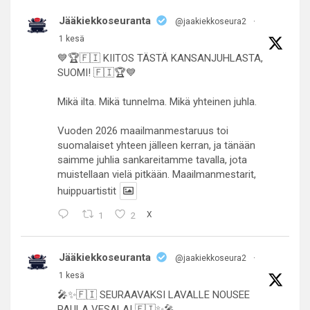
Jääkiekkoseuranta
@jaakiekkoseura2
·
1 kesä
💙🏆🇫🇮 KIITOS TÄSTÄ KANSANJUHLASTA,
SUOMI! 🇫🇮🏆💙
Mikä ilta. Mikä tunnelma. Mikä yhteinen juhla.
Vuoden 2026 maailmanmestaruus toi
suomalaiset yhteen jälleen kerran, ja tänään
saimme juhlia sankareitamme tavalla, jota
muistellaan vielä pitkään. Maailmanmestarit,
huippuartistit
1
2
X
Jääkiekkoseuranta
@jaakiekkoseura2
·
1 kesä
🎤✨🇫🇮 SEURAAVAKSI LAVALLE NOUSEE
PAULA VESALA! 🇫🇮✨🎤