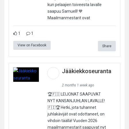
kun pelaajien toiveesta lavalle
saapuu Samuell! 💙
Maailmanmestarit ovat
1
1
View on Facebook
Share
Jääkiekkoseuranta
2 months 1 week ago
🏆🇫🇮 LEIJONAT SAAPUVAT
NYT KANSANJUHLAN LAVALLE!
🇫🇮🏆 Hetki, jota tuhannet
juhlakävijät ovat odottaneet, on
vihdoin täällä! Vuoden 2026
maailmanmestarit saapuvat nyt