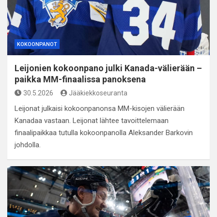
KOKOONPANOT
Leijonien kokoonpano julki Kanada-välierään –
paikka MM-finaalissa panoksena
30.5.2026
Jääkiekkoseuranta
Leijonat julkaisi kokoonpanonsa MM-kisojen välierään
Kanadaa vastaan. Leijonat lähtee tavoittelemaan
finaalipaikkaa tutulla kokoonpanolla Aleksander Barkovin
johdolla.