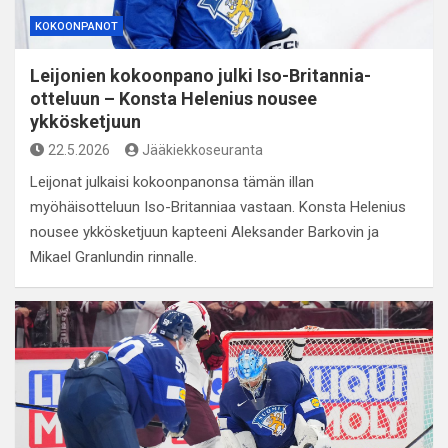
KOKOONPANOT
Leijonien kokoonpano julki Iso-Britannia-
otteluun – Konsta Helenius nousee
ykkösketjuun
22.5.2026
Jääkiekkoseuranta
Leijonat julkaisi kokoonpanonsa tämän illan
myöhäisotteluun Iso-Britanniaa vastaan. Konsta Helenius
nousee ykkösketjuun kapteeni Aleksander Barkovin ja
Mikael Granlundin rinnalle.