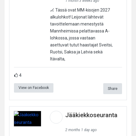
1 month 3 weeks ago
🏒 Tässä ovat MM-kisojen 2027
alkulohkot! Leijonat lähtevät
tavoittelemaan menestystä
Mannheimissa pelattavassa A-
lohkossa, jossa vastaan
asettuvat tutut haastajat Sveitsi,
Ruotsi, Saksa ja Latvia sekä
Itävalta,
4
View on Facebook
Share
Jääkiekkoseuranta
2 months 1 day ago