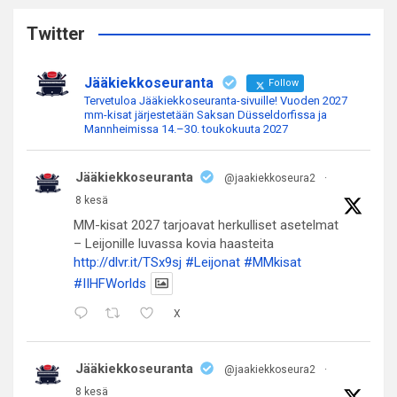
r
c
Twitter
h
Jääkiekkoseuranta
Follow
Tervetuloa Jääkiekkoseuranta-sivuille! Vuoden 2027
mm-kisat järjestetään Saksan Düsseldorfissa ja
Mannheimissa 14.–30. toukokuuta 2027
Jääkiekkoseuranta
@jaakiekkoseura2
·
8 kesä
MM-kisat 2027 tarjoavat herkulliset asetelmat
– Leijonille luvassa kovia haasteita
http://dlvr.it/TSx9sj
#Leijonat
#MMkisat
#IIHFWorlds
X
Jääkiekkoseuranta
@jaakiekkoseura2
·
8 kesä