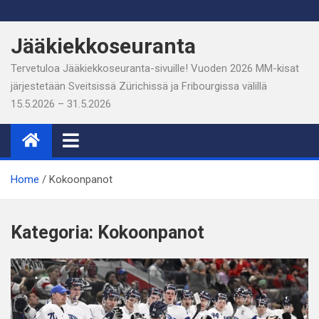
Skip
to
Jääkiekkoseuranta
content
Tervetuloa Jääkiekkoseuranta-sivuille! Vuoden 2026 MM-kisat
järjestetään Sveitsissä Zürichissä ja Fribourgissa välillä
15.5.2026 – 31.5.2026
Home
Kokoonpanot
Kategoria:
Kokoonpanot