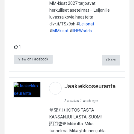
MM-kisat 2027 tarjoavat
herkulliset asetelmat – Leijonille
luvassa kovia haasteita
dlvr.it/TSx9sh #
Leijonat
#
MMkisat
#
IIHFWorlds
1
View on Facebook
Share
Jääkiekkoseuranta
2 months 1 week ago
💙🏆🇫🇮 KIITOS TÄSTÄ
KANSANJUHLASTA, SUOMI!
🇫🇮🏆💙 Mikä ilta. Mikä
tunnelma. Mikä yhteinen juhla.