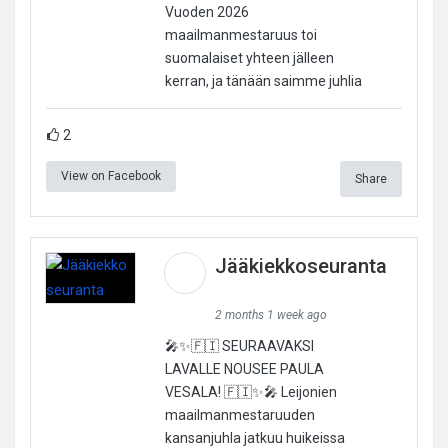
Vuoden 2026
maailmanmestaruus toi
suomalaiset yhteen jälleen
kerran, ja tänään saimme juhlia
2
View on Facebook
Share
Jääkiekkoseuranta
2 months 1 week ago
🎤✨🇫🇮 SEURAAVAKSI
LAVALLE NOUSEE PAULA
VESALA! 🇫🇮✨🎤 Leijonien
maailmanmestaruuden
kansanjuhla jatkuu huikeissa