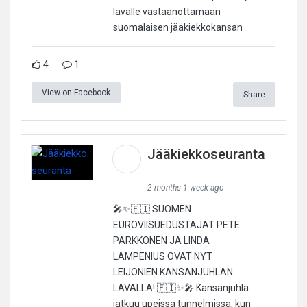
lavalle vastaanottamaan
suomalaisen jääkiekkokansan
4
1
View on Facebook
Share
Jääkiekkoseuranta
2 months 1 week ago
🎤✨🇫🇮 SUOMEN
EUROVIISUEDUSTAJAT PETE
PARKKONEN JA LINDA
LAMPENIUS OVAT NYT
LEIJONIEN KANSANJUHLAN
LAVALLA! 🇫🇮✨🎤 Kansanjuhla
jatkuu upeissa tunnelmissa, kun