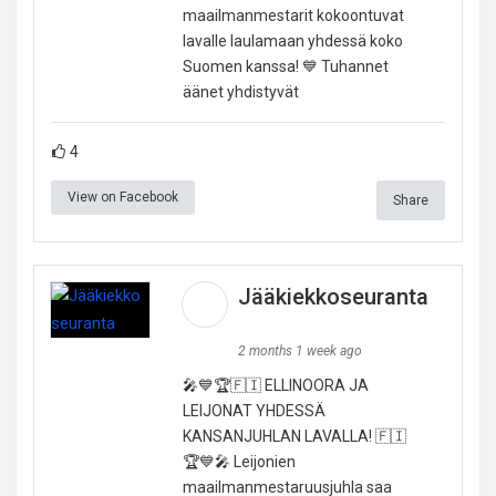
maailmanmestarit kokoontuvat
lavalle laulamaan yhdessä koko
Suomen kanssa! 💙 Tuhannet
äänet yhdistyvät
4
View on Facebook
Share
Jääkiekkoseuranta
2 months 1 week ago
🎤💙🏆🇫🇮 ELLINOORA JA
LEIJONAT YHDESSÄ
KANSANJUHLAN LAVALLA! 🇫🇮
🏆💙🎤 Leijonien
maailmanmestaruusjuhla saa