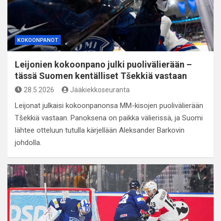
KOKOONPANOT
Leijonien kokoonpano julki puolivälierään –
tässä Suomen kentälliset Tšekkiä vastaan
28.5.2026
Jääkiekkoseuranta
Leijonat julkaisi kokoonpanonsa MM-kisojen puolivälierään
Tšekkiä vastaan. Panoksena on paikka välierissä, ja Suomi
lähtee otteluun tutulla kärjellään Aleksander Barkovin
johdolla.