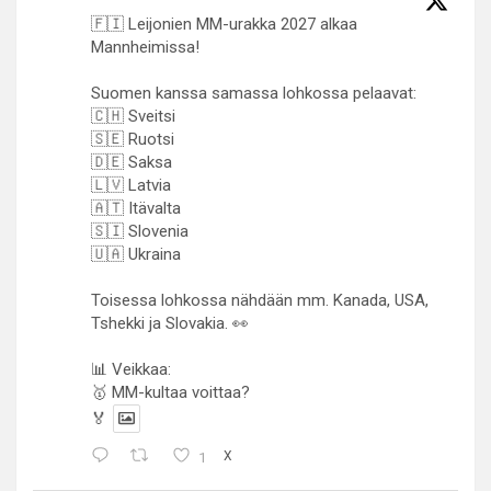
🇫🇮 Leijonien MM-urakka 2027 alkaa
Mannheimissa!
Suomen kanssa samassa lohkossa pelaavat:
🇨🇭 Sveitsi
🇸🇪 Ruotsi
🇩🇪 Saksa
🇱🇻 Latvia
🇦🇹 Itävalta
🇸🇮 Slovenia
🇺🇦 Ukraina
Toisessa lohkossa nähdään mm. Kanada, USA,
Tshekki ja Slovakia. 👀
📊 Veikkaa:
🥇 MM-kultaa voittaa?
🏅
1
X