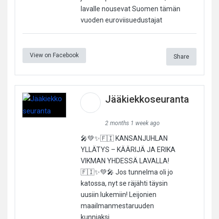
lavalle nousevat Suomen tämän
vuoden euroviisuedustajat
View on Facebook
Share
Jääkiekkoseuranta
2 months 1 week ago
🎤💚✨🇫🇮 KANSANJUHLAN
YLLÄTYS – KÄÄRIJÄ JA ERIKA
VIKMAN YHDESSÄ LAVALLA!
🇫🇮✨💚🎤 Jos tunnelma oli jo
katossa, nyt se räjähti täysin
uusiin lukemiin! Leijonien
maailmanmestaruuden
kunniaksi