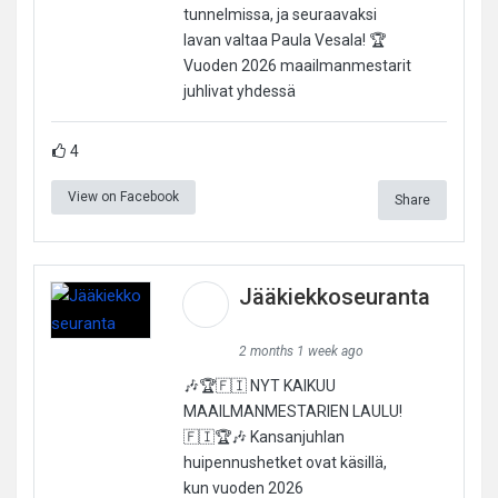
tunnelmissa, ja seuraavaksi
lavan valtaa Paula Vesala! 🏆
Vuoden 2026 maailmanmestarit
juhlivat yhdessä
4
View on Facebook
Share
Jääkiekkoseuranta
2 months 1 week ago
🎶🏆🇫🇮 NYT KAIKUU
MAAILMANMESTARIEN LAULU!
🇫🇮🏆🎶 Kansanjuhlan
huipennushetket ovat käsillä,
kun vuoden 2026