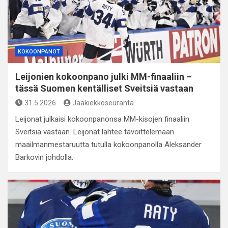
KOKOONPANOT
Leijonien kokoonpano julki MM-finaaliin –
tässä Suomen kentälliset Sveitsiä vastaan
31.5.2026
Jääkiekkoseuranta
Leijonat julkaisi kokoonpanonsa MM-kisojen finaaliin
Sveitsiä vastaan. Leijonat lähtee tavoittelemaan
maailmanmestaruutta tutulla kokoonpanolla Aleksander
Barkovin johdolla.