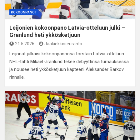
KOKOONPANOT
Leijonien kokoonpano Latvia-otteluun julki –
Granlund heti ykkösketjuun
21.5.2026
Jääkiekkoseuranta
Leijonat julkaisi kokoonpanonsa torstain Latvia-otteluun.
NHL-tähti Mikael Granlund tekee debyyttinsä turnauksessa
ja nousee heti ykkösketjuun kapteeni Aleksander Barkov
rinnalle.