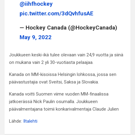
@iihfhockey
pic.twitter.com/3dQvhfusAE
— Hockey Canada (@HockeyCanada)
May 9, 2022
Joukkueen keski-ikä tulee olevaan vain 24,9 vuotta ja siinä
on mukana vain 2 yli 30-vuotiasta pelaajaa.
Kanada on MM-kisoissa Helsingin lohkossa, jossa sen
päävastustajia ovat Sveitsi, Saksa ja Slovakia.
Kanada voitti Suomen viime vuoden MM-finaalissa
jatkoerässä Nick Paulin osumalla. Joukkueen
päävalmentajana toimii konkarivalmentaja Claude Julien
Lähde:
Iltalehti