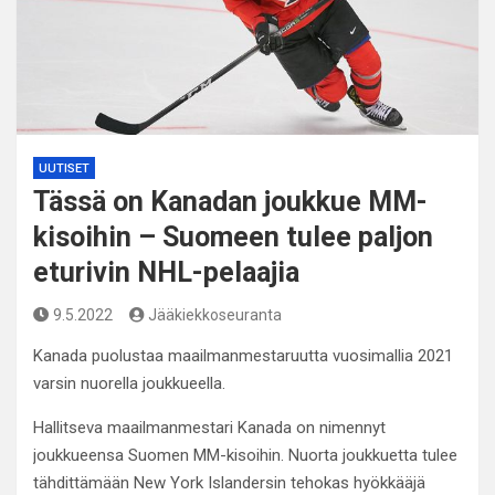
UUTISET
Tässä on Kanadan joukkue MM-
kisoihin – Suomeen tulee paljon
eturivin NHL-pelaajia
9.5.2022
Jääkiekkoseuranta
Kanada puolustaa maailmanmestaruutta vuosimallia 2021
varsin nuorella joukkueella.
Hallitseva maailmanmestari Kanada on nimennyt
joukkueensa Suomen MM-kisoihin. Nuorta joukkuetta tulee
tähdittämään New York Islandersin tehokas hyökkääjä