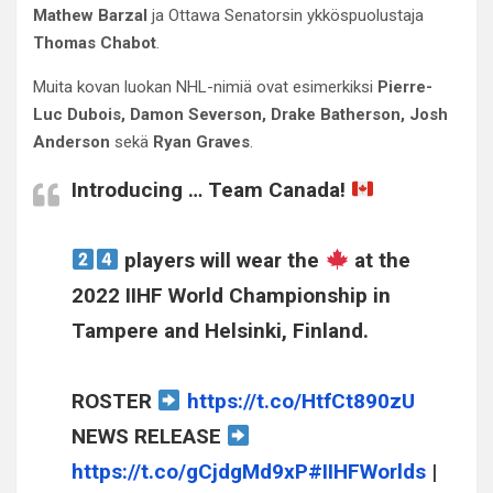
Mathew Barzal
ja Ottawa Senatorsin ykköspuolustaja
Thomas Chabot
.
Muita kovan luokan NHL-nimiä ovat esimerkiksi
Pierre-
Luc Dubois, Damon Severson, Drake Batherson, Josh
Anderson
sekä
Ryan Graves
.
Introducing … Team Canada!
players will wear the
at the
2022 IIHF World Championship in
Tampere and Helsinki, Finland.
ROSTER
https://t.co/HtfCt890zU
NEWS RELEASE
https://t.co/gCjdgMd9xP
#IIHFWorlds
|