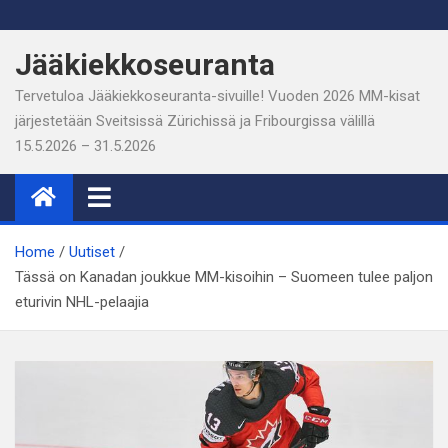
Skip
to
Jääkiekkoseuranta
content
Tervetuloa Jääkiekkoseuranta-sivuille! Vuoden 2026 MM-kisat
järjestetään Sveitsissä Zürichissä ja Fribourgissa välillä
15.5.2026 – 31.5.2026
Home
Uutiset
Tässä on Kanadan joukkue MM-kisoihin – Suomeen tulee paljon
eturivin NHL-pelaajia