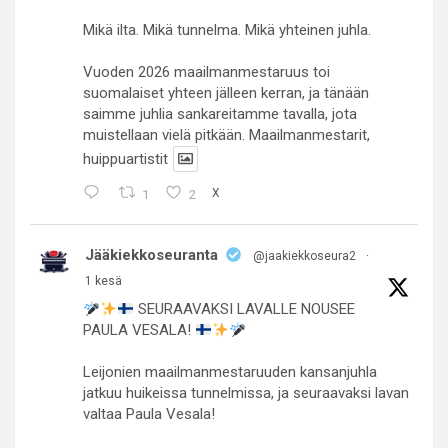
Mikä ilta. Mikä tunnelma. Mikä yhteinen juhla.
Vuoden 2026 maailmanmestaruus toi
suomalaiset yhteen jälleen kerran, ja tänään
saimme juhlia sankareitamme tavalla, jota
muistellaan vielä pitkään. Maailmanmestarit,
huippuartistit
1
2
X
Jääkiekkoseuranta
@jaakiekkoseura2
·
1 kesä
SEURAAVAKSI LAVALLE NOUSEE
PAULA VESALA!
Leijonien maailmanmestaruuden kansanjuhla
jatkuu huikeissa tunnelmissa, ja seuraavaksi lavan
valtaa Paula Vesala!