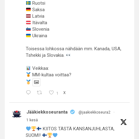
Ruotsi
Saksa
Latvia
Itävalta
Slovenia
Ukraina
Toisessa lohkossa nähdään mm. Kanada, USA,
Tshekki ja Slovakia.
Veikkaa:
MM-kultaa voittaa?
1
X
Jääkiekkoseuranta
@jaakiekkoseura2
·
1 kesä
KIITOS TÄSTÄ KANSANJUHLASTA,
SUOMI!