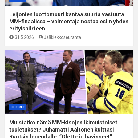
Leijonien luottomuuri kantaa suurta vastuuta
MM-finaalissa – valmentaja nostaa esiin yhden
erityispiirteen
31.5.2026
Jääkiekkoseuranta
UUTISET
Muistatko nämä MM-kisojen ikimuistoiset
tuuletukset? Juhamatti Aaltonen kuittasi
Ruotsin legendalle: ”Olette jo hävinneet”