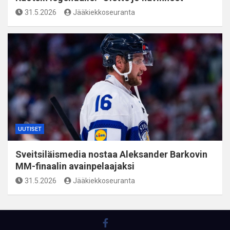
31.5.2026
Jääkiekkoseuranta
UUTISET
Sveitsiläismedia nostaa Aleksander Barkovin
MM-finaalin avainpelaajaksi
31.5.2026
Jääkiekkoseuranta