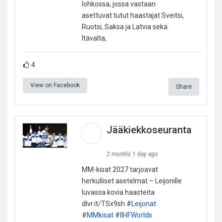
lohkossa, jossa vastaan
asettuvat tutut haastajat Sveitsi,
Ruotsi, Saksa ja Latvia sekä
Itävalta,
4
View on Facebook
Share
Jääkiekkoseuranta
2 months 1 day ago
MM-kisat 2027 tarjoavat
herkulliset asetelmat – Leijonille
luvassa kovia haasteita
dlvr.it/TSx9sh #
Leijonat
#
MMkisat
#
IIHFWorlds