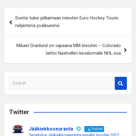
Artikkelien
Sveitsi tulee jatkamaan miesten Euro Hockey Tourin
selaus
neljäntenä joukkueena
Mikael Granlund on vapaana MM-kisoihin – Colorado
laittoi Nashvillen kesälomalle NHL:ssä
S
e
a
r
c
Twitter
h
Jääkiekkoseuranta
Follow
Tervetuloa Jääkiekkoseuranta-sivuille! Vuoden 2027