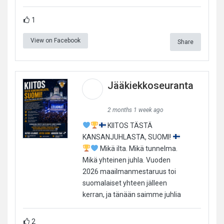
1
View on Facebook
Share
Jääkiekkoseuranta
2 months 1 week ago
KIITOS TÄSTÄ
KANSANJUHLASTA, SUOMI!
Mikä ilta. Mikä tunnelma.
Mikä yhteinen juhla. Vuoden
2026 maailmanmestaruus toi
suomalaiset yhteen jälleen
kerran, ja tänään saimme juhlia
2