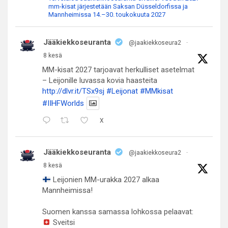
mm-kisat järjestetään Saksan Düsseldorfissa ja
Mannheimissa 14.–30. toukokuuta 2027
Jääkiekkoseuranta
@jaakiekkoseura2
·
8 kesä
MM-kisat 2027 tarjoavat herkulliset asetelmat
– Leijonille luvassa kovia haasteita
http://dlvr.it/TSx9sj
#Leijonat
#MMkisat
#IIHFWorlds
X
Jääkiekkoseuranta
@jaakiekkoseura2
·
8 kesä
Leijonien MM-urakka 2027 alkaa
Mannheimissa!
Suomen kanssa samassa lohkossa pelaavat:
Sveitsi