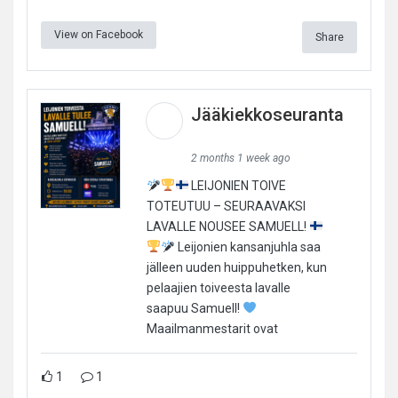
View on Facebook
Share
Jääkiekkoseuranta
2 months 1 week ago
LEIJONIEN TOIVE
TOTEUTUU – SEURAAVAKSI
LAVALLE NOUSEE SAMUELL!
Leijonien kansanjuhla saa
jälleen uuden huippuhetken, kun
pelaajien toiveesta lavalle
saapuu Samuell!
Maailmanmestarit ovat
1
1