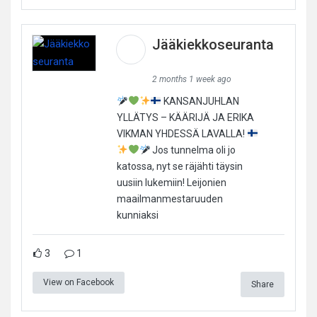
Jääkiekkoseuranta
2 months 1 week ago
KANSANJUHLAN
YLLÄTYS – KÄÄRIJÄ JA ERIKA
VIKMAN YHDESSÄ LAVALLA!
Jos tunnelma oli jo
katossa, nyt se räjähti täysin
uusiin lukemiin! Leijonien
maailmanmestaruuden
kunniaksi
3
1
View on Facebook
Share