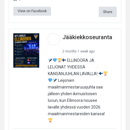
View on Facebook
Share
Jääkiekkoseuranta
2 months 1 week ago
ELLINOORA JA
LEIJONAT YHDESSÄ
KANSANJUHLAN LAVALLA!
Leijonien
maailmanmestaruusjuhla saa
jälleen yhden ikimuistoisen
luvun, kun Ellinoora nousee
lavalle yhdessä vuoden 2026
maailmanmestareiden kanssa!