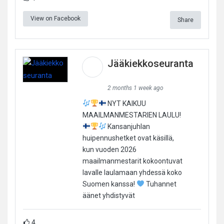
View on Facebook
Share
Jääkiekkoseuranta
2 months 1 week ago
NYT KAIKUU
MAAILMANMESTARIEN LAULU!
Kansanjuhlan
huipennushetket ovat käsillä,
kun vuoden 2026
maailmanmestarit kokoontuvat
lavalle laulamaan yhdessä koko
Suomen kanssa!
Tuhannet
äänet yhdistyvät
4