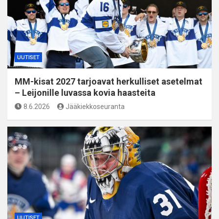
UUTISET
MM-kisat 2027 tarjoavat herkulliset asetelmat
– Leijonille luvassa kovia haasteita
8.6.2026
Jääkiekkoseuranta
UUTISET