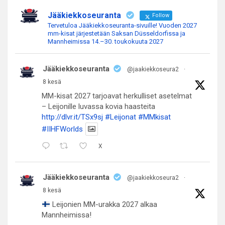
Jääkiekkoseuranta
Follow
Tervetuloa Jääkiekkoseuranta-sivuille! Vuoden 2027
mm-kisat järjestetään Saksan Düsseldorfissa ja
Mannheimissa 14.–30. toukokuuta 2027
Jääkiekkoseuranta
@jaakiekkoseura2
·
8 kesä
MM-kisat 2027 tarjoavat herkulliset asetelmat
– Leijonille luvassa kovia haasteita
http://dlvr.it/TSx9sj
#Leijonat
#MMkisat
#IIHFWorlds
X
Jääkiekkoseuranta
@jaakiekkoseura2
·
8 kesä
Leijonien MM-urakka 2027 alkaa
Mannheimissa!