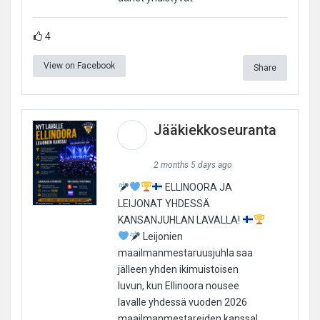
4
View on Facebook
Share
Jääkiekkoseuranta
2 months 5 days ago
ELLINOORA JA
LEIJONAT YHDESSÄ
KANSANJUHLAN LAVALLA!
Leijonien
maailmanmestaruusjuhla saa
jälleen yhden ikimuistoisen
luvun, kun Ellinoora nousee
lavalle yhdessä vuoden 2026
maailmanmestareiden kanssa!