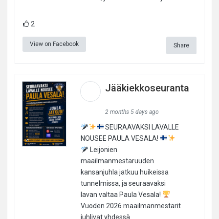
2
View on Facebook
Share
Jääkiekkoseuranta
2 months 5 days ago
SEURAAVAKSI LAVALLE
NOUSEE PAULA VESALA!
Leijonien
maailmanmestaruuden
kansanjuhla jatkuu huikeissa
tunnelmissa, ja seuraavaksi
lavan valtaa Paula Vesala!
Vuoden 2026 maailmanmestarit
juhlivat yhdessä