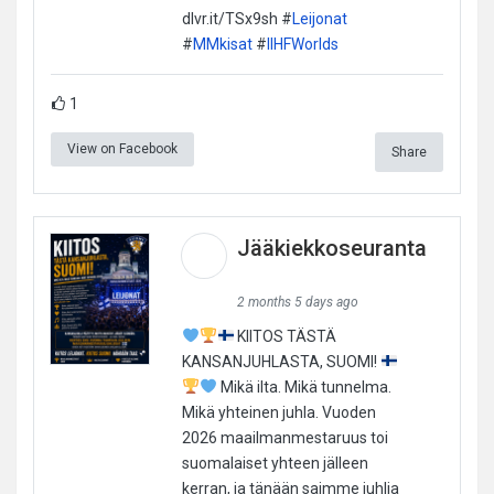
dlvr.it/TSx9sh #
Leijonat
#
MMkisat
#
IIHFWorlds
1
View on Facebook
Share
Jääkiekkoseuranta
2 months 5 days ago
KIITOS TÄSTÄ
KANSANJUHLASTA, SUOMI!
Mikä ilta. Mikä tunnelma.
Mikä yhteinen juhla. Vuoden
2026 maailmanmestaruus toi
suomalaiset yhteen jälleen
kerran, ja tänään saimme juhlia