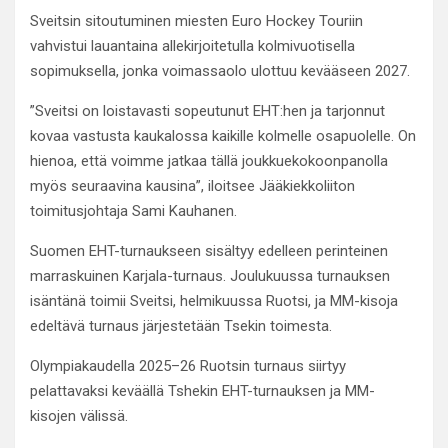
Sveitsin sitoutuminen miesten Euro Hockey Touriin
vahvistui lauantaina allekirjoitetulla kolmivuotisella
sopimuksella, jonka voimassaolo ulottuu kevääseen 2027.
”Sveitsi on loistavasti sopeutunut EHT:hen ja tarjonnut
kovaa vastusta kaukalossa kaikille kolmelle osapuolelle. On
hienoa, että voimme jatkaa tällä joukkuekokoonpanolla
myös seuraavina kausina”, iloitsee Jääkiekkoliiton
toimitusjohtaja Sami Kauhanen.
Suomen EHT-turnaukseen sisältyy edelleen perinteinen
marraskuinen Karjala-turnaus. Joulukuussa turnauksen
isäntänä toimii Sveitsi, helmikuussa Ruotsi, ja MM-kisoja
edeltävä turnaus järjestetään Tsekin toimesta.
Olympiakaudella 2025–26 Ruotsin turnaus siirtyy
pelattavaksi keväällä Tshekin EHT-turnauksen ja MM-
kisojen välissä.