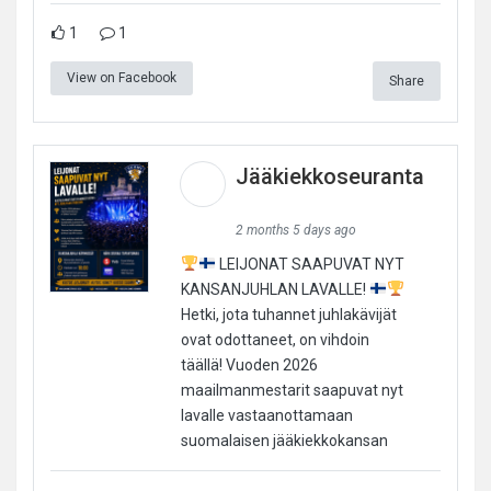
1
1
View on Facebook
Share
Jääkiekkoseuranta
2 months 5 days ago
LEIJONAT SAAPUVAT NYT
KANSANJUHLAN LAVALLE!
Hetki, jota tuhannet juhlakävijät
ovat odottaneet, on vihdoin
täällä! Vuoden 2026
maailmanmestarit saapuvat nyt
lavalle vastaanottamaan
suomalaisen jääkiekkokansan