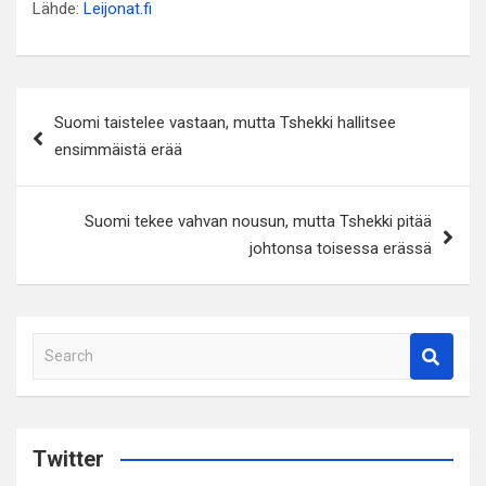
Lähde:
Leijonat.fi
Artikkelien
Suomi taistelee vastaan, mutta Tshekki hallitsee
selaus
ensimmäistä erää
Suomi tekee vahvan nousun, mutta Tshekki pitää
johtonsa toisessa erässä
S
e
a
r
c
Twitter
h