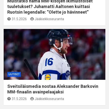
Muistatko nämä MM-kisojen ikimuistoiset
tuuletukset? Juhamatti Aaltonen kuittasi
Ruotsin legendalle: ”Olette jo hävinneet”
31.5.2026
Jääkiekkoseuranta
UUTISET
Sveitsiläismedia nostaa Aleksander Barkovin
MM-finaalin avainpelaajaksi
31.5.2026
Jääkiekkoseuranta