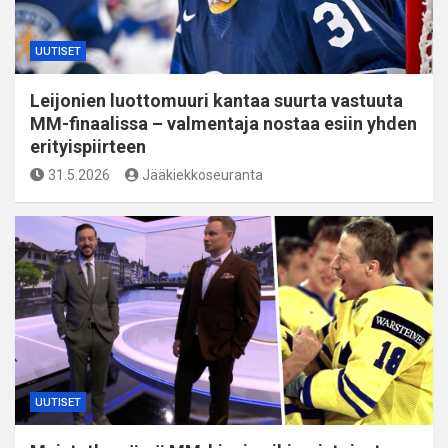
UUTISET
Leijonien luottomuuri kantaa suurta vastuuta
MM-finaalissa – valmentaja nostaa esiin yhden
erityispiirteen
31.5.2026
Jääkiekkoseuranta
UUTISET