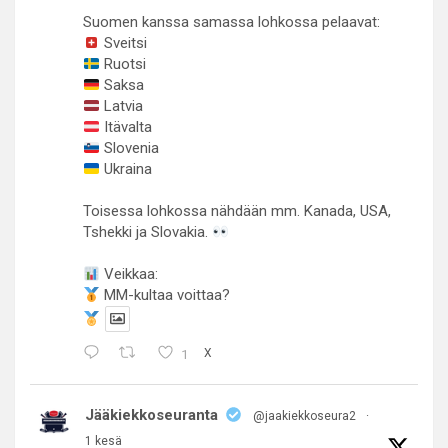
Suomen kanssa samassa lohkossa pelaavat:
Sveitsi
Ruotsi
Saksa
Latvia
Itävalta
Slovenia
Ukraina
Toisessa lohkossa nähdään mm. Kanada, USA,
Tshekki ja Slovakia.
Veikkaa:
MM-kultaa voittaa?
1
X
Jääkiekkoseuranta
@jaakiekkoseura2
·
1 kesä