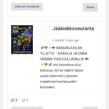
View on Facebook
Share
Jääkiekkoseuranta
2 months 5 days ago
KANSANJUHLAN
YLLÄTYS – KÄÄRIJÄ JA ERIKA
VIKMAN YHDESSÄ LAVALLA!
Jos tunnelma oli jo
katossa, nyt se räjähti täysin
uusiin lukemiin! Leijonien
maailmanmestaruuden
kunniaksi
3
1