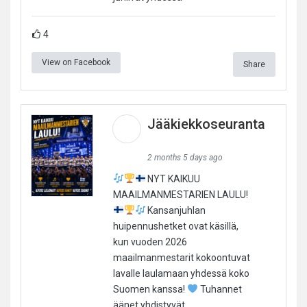
4
View on Facebook
Share
Jääkiekkoseuranta
2 months 5 days ago
NYT KAIKUU
MAAILMANMESTARIEN LAULU!
Kansanjuhlan
huipennushetket ovat käsillä,
kun vuoden 2026
maailmanmestarit kokoontuvat
lavalle laulamaan yhdessä koko
Suomen kanssa!
Tuhannet
äänet yhdistyvät