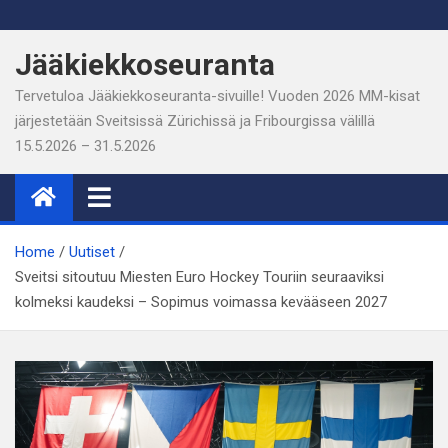
Skip
to
Jääkiekkoseuranta
content
Tervetuloa Jääkiekkoseuranta-sivuille! Vuoden 2026 MM-kisat
järjestetään Sveitsissä Zürichissä ja Fribourgissa välillä
15.5.2026 – 31.5.2026
Home
Uutiset
Sveitsi sitoutuu Miesten Euro Hockey Touriin seuraaviksi
kolmeksi kaudeksi – Sopimus voimassa kevääseen 2027