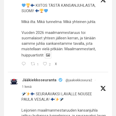
KIITOS TÄSTÄ KANSANJUHLASTA,
SUOMI!
Mikä ilta. Mikä tunnelma. Mikä yhteinen juhla.
Vuoden 2026 maailmanmestaruus toi
suomalaiset yhteen jälleen kerran, ja tänään
saimme juhlia sankareitamme tavalla, jota
muistellaan vielä pitkään. Maailmanmestarit,
huippuartistit
1
2
X
Jääkiekkoseuranta
@jaakiekkoseura2
·
1 kesä
SEURAAVAKSI LAVALLE NOUSEE
PAULA VESALA!
Leijonien maailmanmestaruuden kansanjuhla
jatkuu huikeissa tunnelmissa, ja seuraavaksi lavan