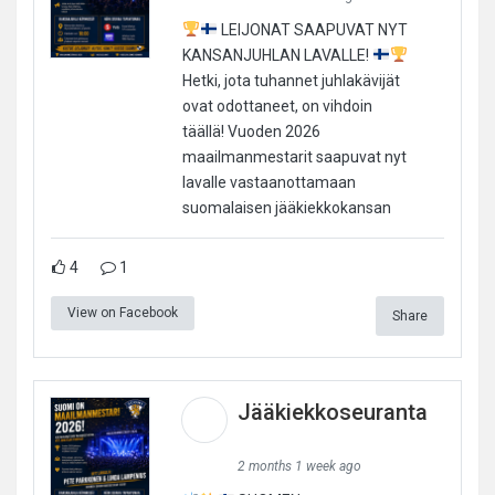
LEIJONAT SAAPUVAT NYT
KANSANJUHLAN LAVALLE!
Hetki, jota tuhannet juhlakävijät
ovat odottaneet, on vihdoin
täällä! Vuoden 2026
maailmanmestarit saapuvat nyt
lavalle vastaanottamaan
suomalaisen jääkiekkokansan
4
1
View on Facebook
Share
Jääkiekkoseuranta
2 months 1 week ago