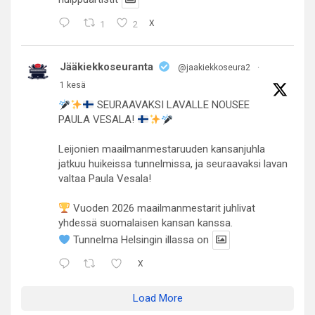
1
2
X
Jääkiekkoseuranta
@jaakiekkoseura2
·
1 kesä
SEURAAVAKSI LAVALLE NOUSEE
PAULA VESALA!
Leijonien maailmanmestaruuden kansanjuhla
jatkuu huikeissa tunnelmissa, ja seuraavaksi lavan
valtaa Paula Vesala!
Vuoden 2026 maailmanmestarit juhlivat
yhdessä suomalaisen kansan kanssa.
Tunnelma Helsingin illassa on
X
Load More