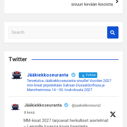
sivuun kevään kisoista
S
e
a
r
c
Twitter
h
Jääkiekkoseuranta
Follow
Tervetuloa Jääkiekkoseuranta-sivuille! Vuoden 2027
mm-kisat järjestetään Saksan Düsseldorfissa ja
Mannheimissa 14.–30. toukokuuta 2027
Jääkiekkoseuranta
@jaakiekkoseura2
·
8 kesä
MM-kisat 2027 tarjoavat herkulliset asetelmat
– Leijonille luvassa kovia haasteita