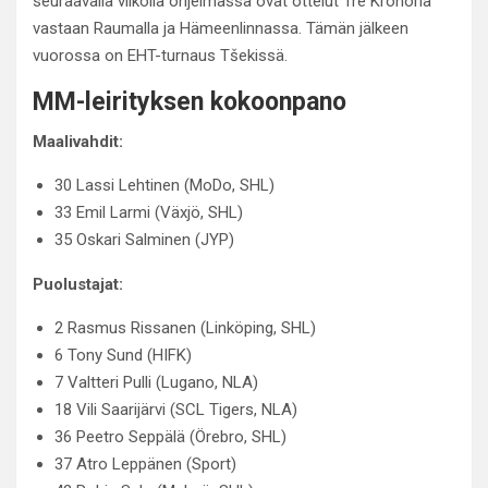
seuraavalla viikolla ohjelmassa ovat ottelut Tre Kronoria
vastaan Raumalla ja Hämeenlinnassa. Tämän jälkeen
vuorossa on EHT-turnaus Tšekissä.
MM-leirityksen kokoonpano
Maalivahdit:
30 Lassi Lehtinen (MoDo, SHL)
33 Emil Larmi (Växjö, SHL)
35 Oskari Salminen (JYP)
Puolustajat:
2 Rasmus Rissanen (Linköping, SHL)
6 Tony Sund (HIFK)
7 Valtteri Pulli (Lugano, NLA)
18 Vili Saarijärvi (SCL Tigers, NLA)
36 Peetro Seppälä (Örebro, SHL)
37 Atro Leppänen (Sport)