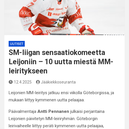
UUTISET
SM-liigan sensaatiokomeetta
Leijoniin – 10 uutta miestä MM-
leiritykseen
12.4.2025
Jääkiekkoseuranta
Leijonien MM-leiritys jatkuu ensi viikolla Göteborgissa, ja
mukaan liittyy kymmenen uutta pelaajaa.
Päävalmentaja
Antti Pennanen
julkaisi perjantaina
Leijonien päivitetyn MM-leiriryhmän. Göteborgin
leirivaiheelle liittyy peräti kymmenen uutta pelaajaa,