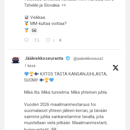
Tshekki ja Slovakia.
Veikkaa:
MM-kultaa voittaa?
1
X
Jääkiekkoseuranta
@jaakiekkoseura2
·
1 kesä
KIITOS TÄSTÄ KANSANJUHLASTA,
SUOMI!
Mikä ilta. Mikä tunnelma. Mikä yhteinen juhla.
Vuoden 2026 maailmanmestaruus toi
suomalaiset yhteen jälleen kerran, ja tänään
saimme juhlia sankareitamme tavalla, jota
muistellaan vielä pitkään. Maailmanmestarit,
huippuartistit