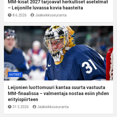
MM-kisat 2027 tarjoavat herkulliset asetelmat
– Leijonille luvassa kovia haasteita
8.6.2026
Jääkiekkoseuranta
UUTISET
Leijonien luottomuuri kantaa suurta vastuuta
MM-finaalissa – valmentaja nostaa esiin yhden
erityispiirteen
31.5.2026
Jääkiekkoseuranta