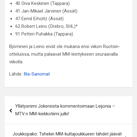
40 Oiva Keskinen (Tappara)
41 Jan-Mikael Järvinen (Ässät)
47 Eemil Erholtz (Ässät)
62 Robert Leino (Örebro, SHL)*
91 Petteri Puhakka (Tappara)
Björninen ja Leino eivät ole mukana ensi viikon Ruotsin-
otteluissa, mutta palaavat MM-leiritykseen seuraavalla
viikolla.
Lähde:
Ilta-Sanomat
Artikkelien
Yllätysnimi Jokereista kommentoimaan Leijonia –
selaus
MTV:n MM-kiekkotiimi julki!
Joukkopako: Tshekin MM-kultajoukkueen tähdet jäävät