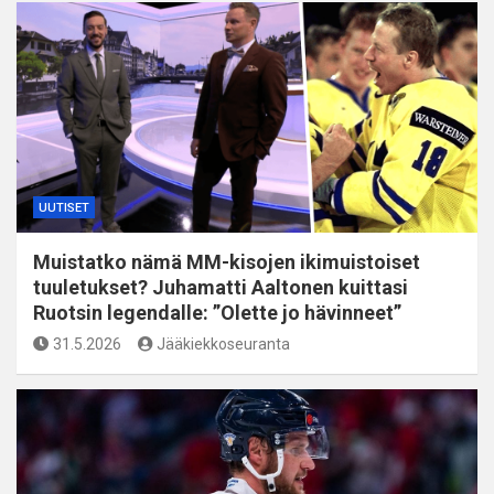
UUTISET
Muistatko nämä MM-kisojen ikimuistoiset
tuuletukset? Juhamatti Aaltonen kuittasi
Ruotsin legendalle: ”Olette jo hävinneet”
31.5.2026
Jääkiekkoseuranta