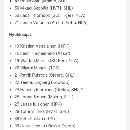
42 Robin Salo (Malmö, SHL)
50 Mikael Seppälä (HV71, SHL)
60 Lassi Thomson (SCL Tigers, NLA)
71 Jesse Virtanen (Ambrì-Piotta, NLA)
Hyökkääjät:
10 Kristian Vesalainen (HIFK)
15 Lenni Hämeenaho (Ässät)
19 Waltteri Merelä (SC Bern, NLA)
20 Viljami Marjala (TPS)
21 Patrik Puistola (Örebro, SHL)
22 Teemu Engberg (KooKoo)
24 Hannes Björninen (Örebro, SHL)*
25 Joona Ikonen (Malmö, SHL)
27 Jesse Kiiskinen (HPK)
28 Tommi Tikka (HV71, SHL)
38 Eetu Päkkilä (TPS)
39 Heikki Liedes (Kiekko-Espoo)