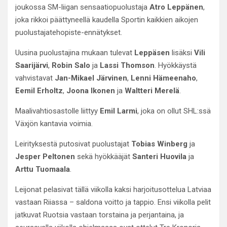
joukossa SM-liigan sensaatiopuolustaja
Atro Leppänen
,
joka rikkoi päättyneellä kaudella Sportin kaikkien aikojen
puolustajatehopiste-ennätykset.
Uusina puolustajina mukaan tulevat
Leppäsen
lisäksi
Vili
Saarijärvi
,
Robin Salo
ja
Lassi Thomson
. Hyökkäystä
vahvistavat
Jan-Mikael Järvinen
,
Lenni Hämeenaho
,
Eemil Erholtz
,
Joona Ikonen
ja
Waltteri Merelä
.
Maalivahtiosastolle liittyy
Emil Larmi
, joka on ollut SHL:ssä
Växjön kantavia voimia.
Leirityksestä putosivat puolustajat
Tobias Winberg
ja
Jesper Peltonen
sekä hyökkääjät
Santeri Huovila
ja
Arttu Tuomaala
.
Leijonat pelasivat tällä viikolla kaksi harjoitusottelua Latviaa
vastaan Riiassa – saldona voitto ja tappio. Ensi viikolla pelit
jatkuvat Ruotsia vastaan torstaina ja perjantaina, ja