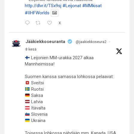
http://dlvr.it/TSx9sj
#Leijonat
#MMkisat
#IIHFWorlds
X
Jääkiekkoseuranta
@jaakiekkoseura2
·
8 kesä
Leijonien MM-urakka 2027 alkaa
Mannheimissa!
Suomen kanssa samassa lohkossa pelaavat:
Sveitsi
Ruotsi
Saksa
Latvia
Itävalta
Slovenia
Ukraina
Toisessa lohkossa nähdään mm. Kanada, USA,