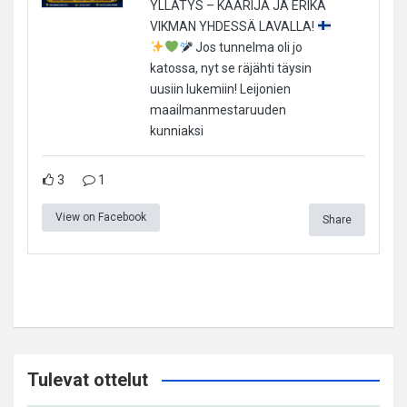
YLLÄTYS – KÄÄRIJÄ JA ERIKA
VIKMAN YHDESSÄ LAVALLA!
Jos tunnelma oli jo
katossa, nyt se räjähti täysin
uusiin lukemiin! Leijonien
maailmanmestaruuden
kunniaksi
3
1
View on Facebook
Share
Tulevat ottelut