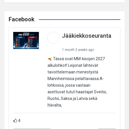
Facebook
Jääkiekkoseuranta
1 month 3 weeks ago
Tässä ovat MM-kisojen 2027
alkulohkot! Leijonat lähtevät
tavoittelemaan menestystä
Mannheimissa pelattavassa A-
lohkossa, jossa vastaan
asettuvat tutut haastajat Sveitsi,
Ruotsi, Saksa ja Latvia sekä
Itävalta,
4