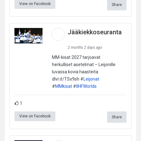
View on Facebook
Share
Jääkiekkoseuranta
2 months 2 days ago
MM-kisat 2027 tarjoavat
herkulliset asetelmat – Leijonille
luvassa kovia haasteita
dlvr.it/TSx9sh #
Leijonat
#
MMkisat
#
IIHFWorlds
1
View on Facebook
Share