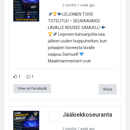
2 months 1 week ago
LEIJONIEN TOIVE
TOTEUTUU – SEURAAVAKSI
LAVALLE NOUSEE SAMUELL!
Leijonien kansanjuhla saa
jälleen uuden huippuhetken, kun
pelaajien toiveesta lavalle
saapuu Samuell!
Maailmanmestarit ovat
1
1
View on Facebook
Share
Jääkiekkoseuranta
2 months 1 week ago