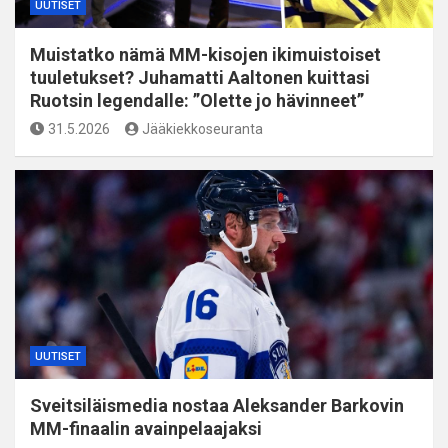
UUTISET
Muistatko nämä MM-kisojen ikimuistoiset
tuuletukset? Juhamatti Aaltonen kuittasi
Ruotsin legendalle: ”Olette jo hävinneet”
31.5.2026
Jääkiekkoseuranta
UUTISET
Sveitsiläismedia nostaa Aleksander Barkovin
MM-finaalin avainpelaajaksi