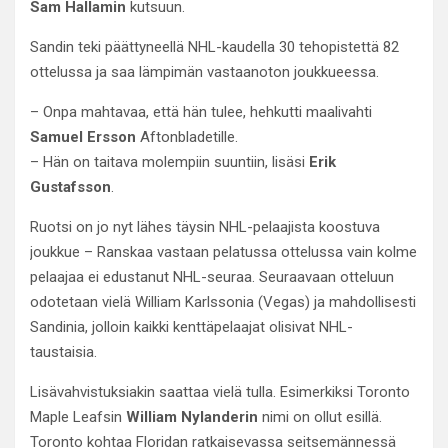
Sam Hallamin
kutsuun.
Sandin teki päättyneellä NHL-kaudella 30 tehopistettä 82
ottelussa ja saa lämpimän vastaanoton joukkueessa.
– Onpa mahtavaa, että hän tulee, hehkutti maalivahti
Samuel Ersson
Aftonbladetille.
– Hän on taitava molempiin suuntiin, lisäsi
Erik
Gustafsson
.
Ruotsi on jo nyt lähes täysin NHL-pelaajista koostuva
joukkue – Ranskaa vastaan pelatussa ottelussa vain kolme
pelaajaa ei edustanut NHL-seuraa. Seuraavaan otteluun
odotetaan vielä William Karlssonia (Vegas) ja mahdollisesti
Sandinia, jolloin kaikki kenttäpelaajat olisivat NHL-
taustaisia.
Lisävahvistuksiakin saattaa vielä tulla. Esimerkiksi Toronto
Maple Leafsin
William Nylanderin
nimi on ollut esillä.
Toronto kohtaa Floridan ratkaisevassa seitsemännessä