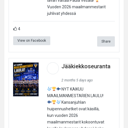
lavan valtaa Paula Vesala!
Vuoden 2026 maailmanmestarit
juhlivat yhdessä
4
View on Facebook
Share
Jääkiekkoseuranta
2 months 5 days ago
NYT KAIKUU
MAAILMANMESTARIEN LAULU!
Kansanjuhlan
huipennushetket ovat käsillä,
kun vuoden 2026
maailmanmestarit kokoontuvat