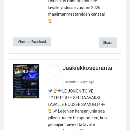
luvun, kun Ellinoora nousee
lavalle yhdessä vuoden 2026
maailmanmestareiden kanssa!
View on Facebook
Share
Jääkiekkoseuranta
2 months 5 days ago
LEIJONIEN TOIVE
TOTEUTUU – SEURAAVAKSI
LAVALLE NOUSEE SAMUELL!
Leijonien kansanjuhla saa
jälleen uuden huippuhetken, kun
pelaajien toiveesta lavalle