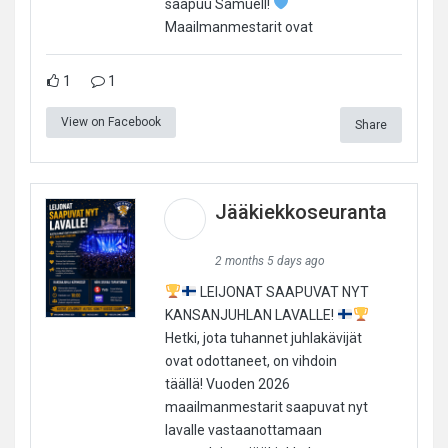
saapuu Samuell!
Maailmanmestarit ovat
1
1
View on Facebook
Share
Jääkiekkoseuranta
2 months 5 days ago
LEIJONAT SAAPUVAT NYT
KANSANJUHLAN LAVALLE!
Hetki, jota tuhannet juhlakävijät
ovat odottaneet, on vihdoin
täällä! Vuoden 2026
maailmanmestarit saapuvat nyt
lavalle vastaanottamaan