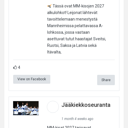
Tässä ovat MM-kisojen 2027
alkulohkot! Leijonat lähtevät
tavoittelemaan menestystä
Mannheimissa pelattavassa A-
lohkossa, jossa vastaan
asettuvat tutut haastajat Sveitsi,
Ruotsi, Saksa ja Latvia sekä
Itävalta,
4
View on Facebook
Share
Jääkiekkoseuranta
1 month 4 weeks ago
MM-kisat 2027 tarjoavat