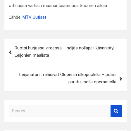
ottelussa varhain maanantaiaamuna Suomen aikaa.
Lähde:
MTV Uutiset
Artikkelien
Ruotsi hurjassa vireessä – neljäs nollapeli käynnistyi
selaus
Leijonien maalista
Leijonafanit rähisivät Globenin ulkopuolella – poliisi
puuttui isolla operaatiolla
S
e
a
r