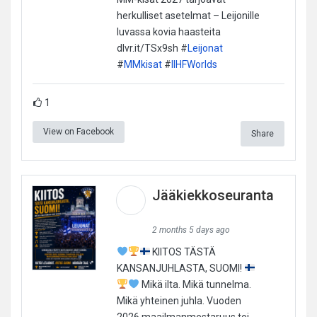
herkulliset asetelmat – Leijonille
luvassa kovia haasteita
dlvr.it/TSx9sh #
Leijonat
#
MMkisat
#
IIHFWorlds
1
View on Facebook
Share
Jääkiekkoseuranta
2 months 5 days ago
KIITOS TÄSTÄ
KANSANJUHLASTA, SUOMI!
Mikä ilta. Mikä tunnelma.
Mikä yhteinen juhla. Vuoden
2026 maailmanmestaruus toi