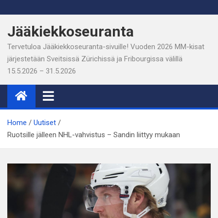
Skip
to
Jääkiekkoseuranta
content
Tervetuloa Jääkiekkoseuranta-sivuille! Vuoden 2026 MM-kisat
järjestetään Sveitsissä Zürichissä ja Fribourgissa välillä
15.5.2026 – 31.5.2026
Home
Uutiset
Ruotsille jälleen NHL-vahvistus – Sandin liittyy mukaan