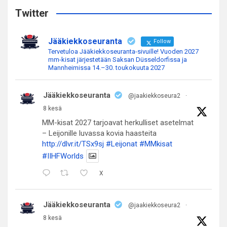
c
Twitter
h
Jääkiekkoseuranta
Follow
Tervetuloa Jääkiekkoseuranta-sivuille! Vuoden 2027
mm-kisat järjestetään Saksan Düsseldorfissa ja
Mannheimissa 14.–30. toukokuuta 2027
Jääkiekkoseuranta
@jaakiekkoseura2
·
8 kesä
MM-kisat 2027 tarjoavat herkulliset asetelmat
– Leijonille luvassa kovia haasteita
http://dlvr.it/TSx9sj
#Leijonat
#MMkisat
#IIHFWorlds
X
Jääkiekkoseuranta
@jaakiekkoseura2
·
8 kesä