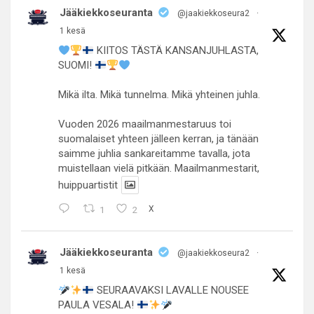
Jääkiekkoseuranta
@jaakiekkoseura2
·
1 kesä
KIITOS TÄSTÄ KANSANJUHLASTA,
SUOMI!
Mikä ilta. Mikä tunnelma. Mikä yhteinen juhla.
Vuoden 2026 maailmanmestaruus toi
suomalaiset yhteen jälleen kerran, ja tänään
saimme juhlia sankareitamme tavalla, jota
muistellaan vielä pitkään. Maailmanmestarit,
huippuartistit
1
2
X
Jääkiekkoseuranta
@jaakiekkoseura2
·
1 kesä
SEURAAVAKSI LAVALLE NOUSEE
PAULA VESALA!