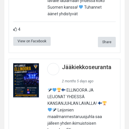
lavalle laulamaan yhdessä koko
Suomen kanssa!
Tuhannet
äänet yhdistyvät
4
View on Facebook
Share
Jääkiekkoseuranta
2 months 5 days ago
ELLINOORA JA
LEIJONAT YHDESSÄ
KANSANJUHLAN LAVALLA!
Leijonien
maailmanmestaruusjuhla saa
jälleen yhden ikimuistoisen