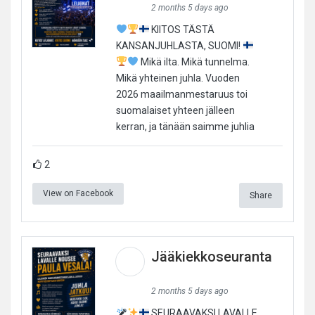
2 months 5 days ago
KIITOS TÄSTÄ
KANSANJUHLASTA, SUOMI!
Mikä ilta. Mikä tunnelma.
Mikä yhteinen juhla. Vuoden
2026 maailmanmestaruus toi
suomalaiset yhteen jälleen
kerran, ja tänään saimme juhlia
2
View on Facebook
Share
Jääkiekkoseuranta
2 months 5 days ago
SEURAAVAKSI LAVALLE