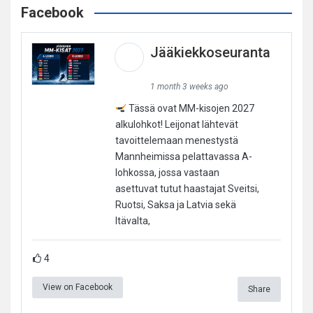
Facebook
Jääkiekkoseuranta
1 month 3 weeks ago
Tässä ovat MM-kisojen 2027
alkulohkot! Leijonat lähtevät
tavoittelemaan menestystä
Mannheimissa pelattavassa A-
lohkossa, jossa vastaan
asettuvat tutut haastajat Sveitsi,
Ruotsi, Saksa ja Latvia sekä
Itävalta,
4
View on Facebook
Share