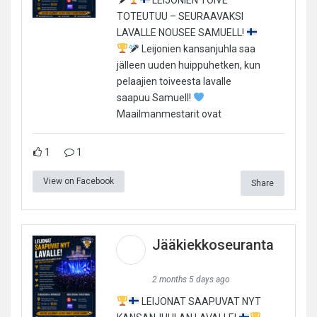
TOTEUTUU – SEURAAVAKSI
LAVALLE NOUSEE SAMUELL!
Leijonien kansanjuhla saa
jälleen uuden huippuhetken, kun
pelaajien toiveesta lavalle
saapuu Samuell!
Maailmanmestarit ovat
1
1
View on Facebook
Share
Jääkiekkoseuranta
2 months 5 days ago
LEIJONAT SAAPUVAT NYT