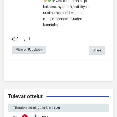
Jos tunnelma oli jo
katossa, nyt se räjähti täysin
uusiin lukemiin! Leijonien
maailmanmestaruuden
kunniaksi
3
1
View on Facebook
Share
Tulevat ottelut
Tiistaina 26.05.2026
klo 21.20