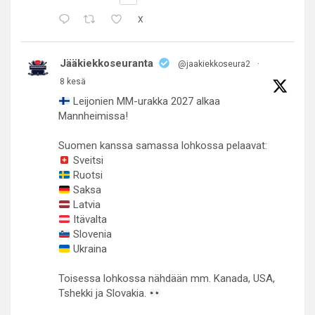
X
Jääkiekkoseuranta
@jaakiekkoseura2
·
8 kesä
Leijonien MM-urakka 2027 alkaa
Mannheimissa!
Suomen kanssa samassa lohkossa pelaavat:
Sveitsi
Ruotsi
Saksa
Latvia
Itävalta
Slovenia
Ukraina
Toisessa lohkossa nähdään mm. Kanada, USA,
Tshekki ja Slovakia.