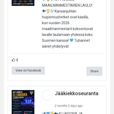
MAAILMANMESTARIEN LAULU!
Kansanjuhlan
huipennushetket ovat käsillä,
kun vuoden 2026
maailmanmestarit kokoontuvat
lavalle laulamaan yhdessä koko
Suomen kanssa!
Tuhannet
äänet yhdistyvät
4
View on Facebook
Share
Jääkiekkoseuranta
2 months 5 days ago
ELLINOORA JA