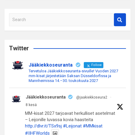
S
e
a
r
c
Twitter
h
Jääkiekkoseuranta
Follow
Tervetuloa Jääkiekkoseuranta-sivuille! Vuoden 2027
mm-kisat järjestetään Saksan Düsseldorfissa ja
Mannheimissa 14.–30. toukokuuta 2027
Jääkiekkoseuranta
@jaakiekkoseura2
·
8 kesä
MM-kisat 2027 tarjoavat herkulliset asetelmat
– Leijonille luvassa kovia haasteita
http://dlvr.it/TSx9sj
#Leijonat
#MMkisat
#IIHFWorlds