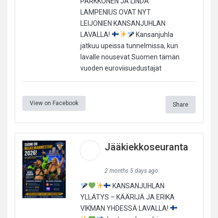
PARKKONEN JA LINDA
LAMPENIUS OVAT NYT
LEIJONIEN KANSANJUHLAN
LAVALLA!
Kansanjuhla
jatkuu upeissa tunnelmissa, kun
lavalle nousevat Suomen tämän
vuoden euroviisuedustajat
View on Facebook
Share
Jääkiekkoseuranta
2 months 5 days ago
KANSANJUHLAN
YLLÄTYS – KÄÄRIJÄ JA ERIKA
VIKMAN YHDESSÄ LAVALLA!