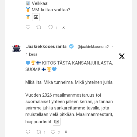
Veikkaa:
MM-kultaa voittaa?
1
X
Jääkiekkoseuranta
@jaakiekkoseura2
·
1 kesä
KIITOS TÄSTÄ KANSANJUHLASTA,
SUOMI!
Mikä ilta. Mikä tunnelma. Mikä yhteinen juhla.
Vuoden 2026 maailmanmestaruus toi
suomalaiset yhteen jälleen kerran, ja tänään
saimme juhlia sankareitamme tavalla, jota
muistellaan vielä pitkään. Maailmanmestarit,
huippuartistit
1
2
X