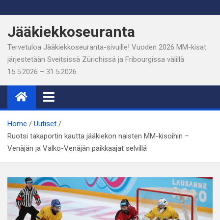
Skip
to
Jääkiekkoseuranta
content
Tervetuloa Jääkiekkoseuranta-sivuille! Vuoden 2026 MM-kisat
järjestetään Sveitsissä Zürichissä ja Fribourgissa välillä
15.5.2026 – 31.5.2026
Home
Uutiset
Ruotsi takaportin kautta jääkiekon naisten MM-kisoihin –
Venäjän ja Valko-Venäjän paikkaajat selvillä