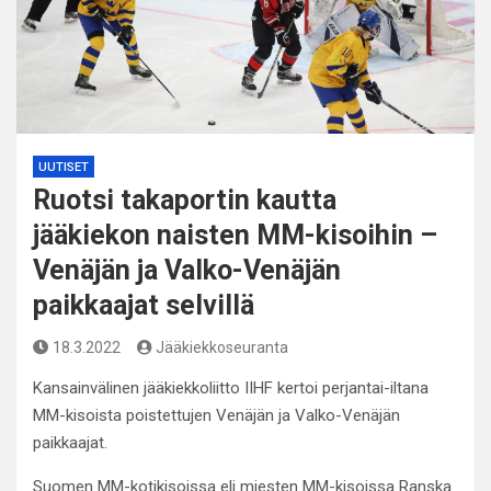
UUTISET
Ruotsi takaportin kautta
jääkiekon naisten MM-kisoihin –
Venäjän ja Valko-Venäjän
paikkaajat selvillä
18.3.2022
Jääkiekkoseuranta
Kansainvälinen jääkiekkoliitto IIHF kertoi perjantai-iltana
MM-kisoista poistettujen Venäjän ja Valko-Venäjän
paikkaajat.
Suomen MM-kotikisoissa eli miesten MM-kisoissa Ranska