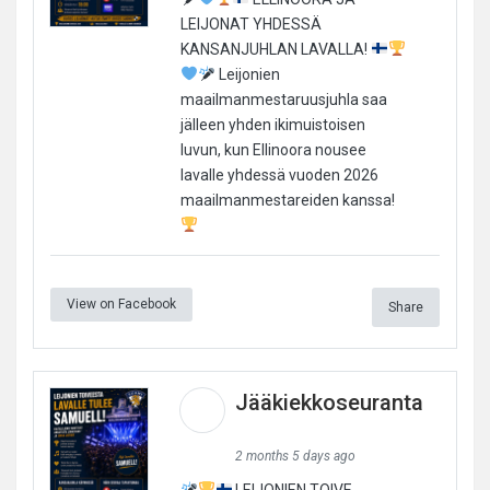
LEIJONAT YHDESSÄ
KANSANJUHLAN LAVALLA!
Leijonien
maailmanmestaruusjuhla saa
jälleen yhden ikimuistoisen
luvun, kun Ellinoora nousee
lavalle yhdessä vuoden 2026
maailmanmestareiden kanssa!
View on Facebook
Share
Jääkiekkoseuranta
2 months 5 days ago
LEIJONIEN TOIVE