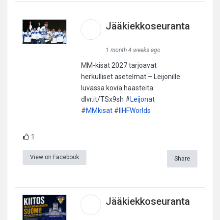
Jääkiekkoseuranta
1 month 4 weeks ago
MM-kisat 2027 tarjoavat
herkulliset asetelmat – Leijonille
luvassa kovia haasteita
dlvr.it/TSx9sh #
Leijonat
#
MMkisat
#
IIHFWorlds
1
View on Facebook
Share
Jääkiekkoseuranta