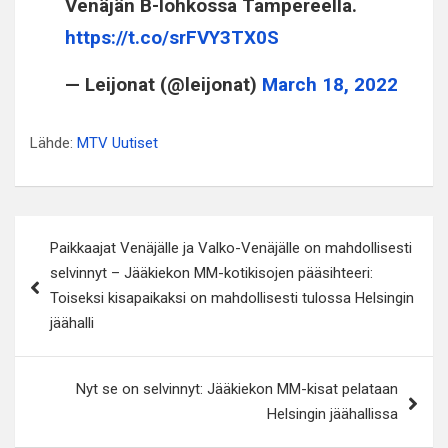
Venäjän B-lohkossa Tampereella.
https://t.co/srFVY3TX0S
— Leijonat (@leijonat)
March 18, 2022
Lähde:
MTV Uutiset
Artikkelien
Paikkaajat Venäjälle ja Valko-Venäjälle on mahdollisesti
selaus
selvinnyt – Jääkiekon MM-kotikisojen pääsihteeri:
Toiseksi kisapaikaksi on mahdollisesti tulossa Helsingin
jäähalli
Nyt se on selvinnyt: Jääkiekon MM-kisat pelataan
Helsingin jäähallissa