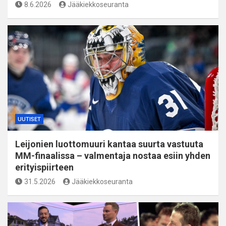
8.6.2026
Jääkiekkoseuranta
UUTISET
Leijonien luottomuuri kantaa suurta vastuuta
MM-finaalissa – valmentaja nostaa esiin yhden
erityispiirteen
31.5.2026
Jääkiekkoseuranta