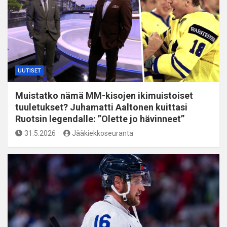
UUTISET
Muistatko nämä MM-kisojen ikimuistoiset
tuuletukset? Juhamatti Aaltonen kuittasi
Ruotsin legendalle: ”Olette jo hävinneet”
31.5.2026
Jääkiekkoseuranta