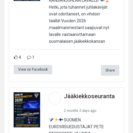
KANSANJUHLAN LAVALLE!
Hetki, jota tuhannet juhlakävijät
ovat odottaneet, on vihdoin
täällä! Vuoden 2026
maailmanmestarit saapuvat nyt
lavalle vastaanottamaan
suomalaisen jääkiekkokansan
4
1
View on Facebook
Share
Jääkiekkoseuranta
2 months 5 days ago
SUOMEN
EUROVIISUEDUSTAJAT PETE