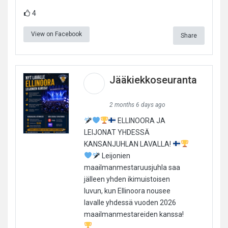
4
View on Facebook
Share
Jääkiekkoseuranta
2 months 6 days ago
ELLINOORA JA
LEIJONAT YHDESSÄ
KANSANJUHLAN LAVALLA!
Leijonien
maailmanmestaruusjuhla saa
jälleen yhden ikimuistoisen
luvun, kun Ellinoora nousee
lavalle yhdessä vuoden 2026
maailmanmestareiden kanssa!