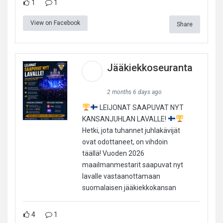
1
1
View on Facebook
Share
Jääkiekkoseuranta
2 months 6 days ago
LEIJONAT SAAPUVAT NYT
KANSANJUHLAN LAVALLE!
Hetki, jota tuhannet juhlakävijät
ovat odottaneet, on vihdoin
täällä! Vuoden 2026
maailmanmestarit saapuvat nyt
lavalle vastaanottamaan
suomalaisen jääkiekkokansan
4
1