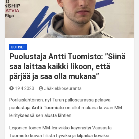
UUTISET
Puolustaja Antti Tuomisto: ”Siinä
saa laittaa kaikki likoon, että
pärjää ja saa olla mukana”
19.4.2023
Jääkiekkoseuranta
Porilaislähtöinen, nyt Turun palloseurassa pelaava
puolustaja
Antti Tuomisto
on ollut mukana kevään MM-
leirityksessä sen alusta lähtien.
Leijonien toinen MM-leiriviikko käynnistyi Vaasasta.
Tuomisto kuvaa fiilistä hyväksi ja kilpailua kovaksi.