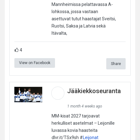
Mannheimissa pelattavassa A-
lohkossa, jossa vastaan
asettuvat tutut haastajat Sveitsi,
Ruotsi, Saksa ja Latvia sekä
Itävalta,
4
View on Facebook
Share
Jääkiekkoseuranta
1 month 4 weeks ago
MM-kisat 2027 tarjoavat
herkulliset asetelmat – Leijonille
luvassa kovia haasteita
dlvr.it/TSx9sh #
Leijonat