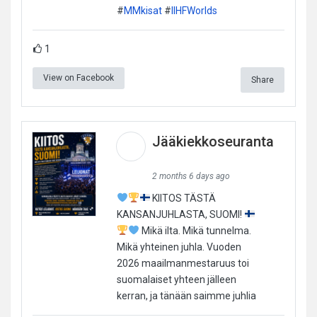
#
MMkisat
#
IIHFWorlds
1
View on Facebook
Share
Jääkiekkoseuranta
2 months 6 days ago
KIITOS TÄSTÄ
KANSANJUHLASTA, SUOMI!
Mikä ilta. Mikä tunnelma.
Mikä yhteinen juhla. Vuoden
2026 maailmanmestaruus toi
suomalaiset yhteen jälleen
kerran, ja tänään saimme juhlia