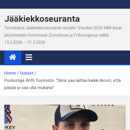
Skip
to
Jääkiekkoseuranta
content
Tervetuloa Jääkiekkoseuranta-sivuille! Vuoden 2026 MM-kisat
järjestetään Sveitsissä Zürichissä ja Fribourgissa välillä
15.5.2026 – 31.5.2026
Home
Uutiset
Puolustaja Antti Tuomisto: ”Siinä saa laittaa kaikki likoon, että
pärjää ja saa olla mukana”