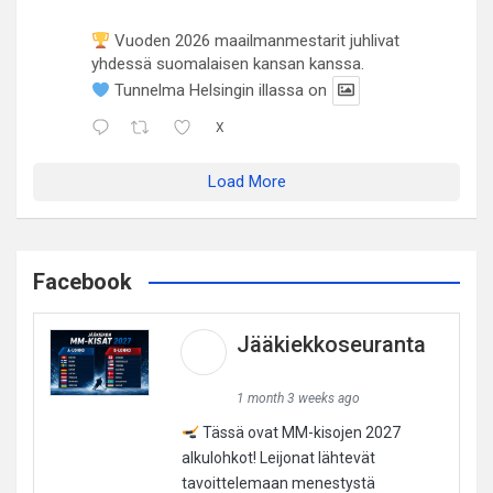
Vuoden 2026 maailmanmestarit juhlivat
yhdessä suomalaisen kansan kanssa.
Tunnelma Helsingin illassa on
X
Load More
Facebook
Jääkiekkoseuranta
1 month 3 weeks ago
Tässä ovat MM-kisojen 2027
alkulohkot! Leijonat lähtevät
tavoittelemaan menestystä