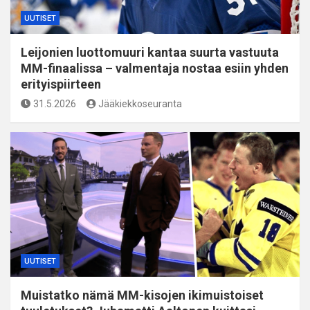
UUTISET
Leijonien luottomuuri kantaa suurta vastuuta
MM-finaalissa – valmentaja nostaa esiin yhden
erityispiirteen
31.5.2026
Jääkiekkoseuranta
UUTISET
Muistatko nämä MM-kisojen ikimuistoiset