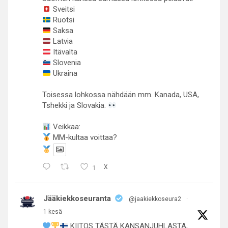
Sveitsi
Ruotsi
Saksa
Latvia
Itävalta
Slovenia
Ukraina
Toisessa lohkossa nähdään mm. Kanada, USA,
Tshekki ja Slovakia.
Veikkaa:
MM-kultaa voittaa?
1
X
Jääkiekkoseuranta
@jaakiekkoseura2
·
1 kesä
KIITOS TÄSTÄ KANSANJUHLASTA,