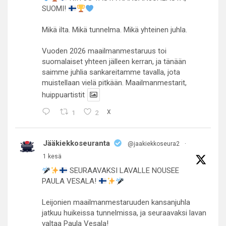
SUOMI!
Mikä ilta. Mikä tunnelma. Mikä yhteinen juhla.
Vuoden 2026 maailmanmestaruus toi
suomalaiset yhteen jälleen kerran, ja tänään
saimme juhlia sankareitamme tavalla, jota
muistellaan vielä pitkään. Maailmanmestarit,
huippuartistit
1
2
X
Jääkiekkoseuranta
@jaakiekkoseura2
·
1 kesä
SEURAAVAKSI LAVALLE NOUSEE
PAULA VESALA!
Leijonien maailmanmestaruuden kansanjuhla
jatkuu huikeissa tunnelmissa, ja seuraavaksi lavan
valtaa Paula Vesala!