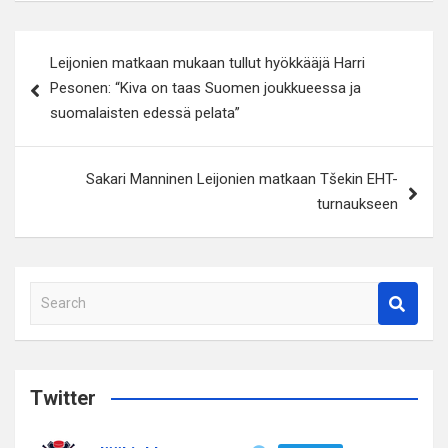
Artikkelien
Leijonien matkaan mukaan tullut hyökkääjä Harri
selaus
Pesonen: “Kiva on taas Suomen joukkueessa ja
suomalaisten edessä pelata”
Sakari Manninen Leijonien matkaan Tšekin EHT-
turnaukseen
S
e
a
r
c
Twitter
h