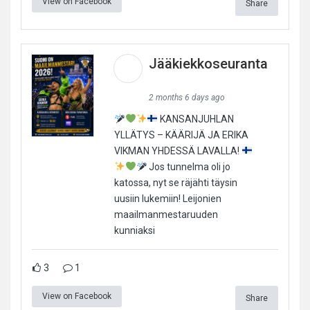
View on Facebook
Share
Jääkiekkoseuranta
2 months 6 days ago
KANSANJUHLAN
YLLÄTYS – KÄÄRIJÄ JA ERIKA
VIKMAN YHDESSÄ LAVALLA!
Jos tunnelma oli jo
katossa, nyt se räjähti täysin
uusiin lukemiin! Leijonien
maailmanmestaruuden
kunniaksi
3
1
View on Facebook
Share