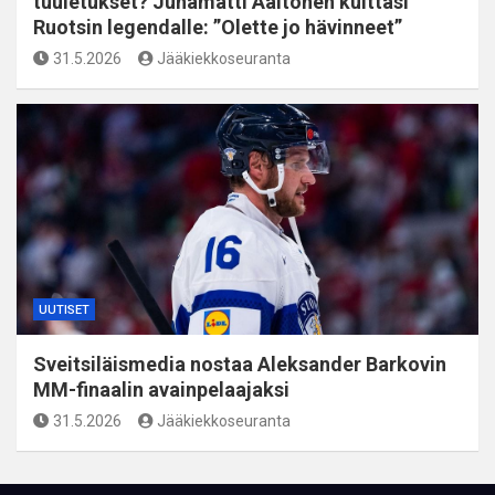
tuuletukset? Juhamatti Aaltonen kuittasi
Ruotsin legendalle: ”Olette jo hävinneet”
31.5.2026
Jääkiekkoseuranta
UUTISET
Sveitsiläismedia nostaa Aleksander Barkovin
MM-finaalin avainpelaajaksi
31.5.2026
Jääkiekkoseuranta