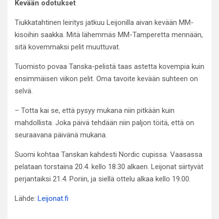
Kevään odotukset
Tiukkatahtinen leiritys jatkuu Leijonilla aivan kevään MM-
kisoihin saakka. Mitä lähemmäs MM-Tamperetta mennään,
sitä kovemmaksi pelit muuttuvat.
Tuomisto povaa Tanska-pelistä taas astetta kovempia kuin
ensimmäisen viikon pelit. Oma tavoite kevään suhteen on
selvä.
– Totta kai se, että pysyy mukana niin pitkään kuin
mahdollista. Joka päivä tehdään niin paljon töitä, että on
seuraavana päivänä mukana.
Suomi kohtaa Tanskan kahdesti Nordic cupissa. Vaasassa
pelataan torstaina 20.4. kello 18.30 alkaen. Leijonat siirtyvät
perjantaiksi 21.4. Poriin, ja siellä ottelu alkaa kello 19.00.
Lähde:
Leijonat.fi