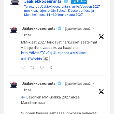
Jääkiekkoseuranta
Follow
Tervetuloa Jääkiekkoseuranta-sivuille! Vuoden 2027
mm-kisat järjestetään Saksan Düsseldorfissa ja
Mannheimissa 14.–30. toukokuuta 2027
Jääkiekkoseuranta
@jaakiekkoseura2
·
8 kesä
MM-kisat 2027 tarjoavat herkulliset asetelmat
– Leijonille luvassa kovia haasteita
http://dlvr.it/TSx9sj
#Leijonat
#MMkisat
#IIHFWorlds
X
Jääkiekkoseuranta
@jaakiekkoseura2
·
8 kesä
Leijonien MM-urakka 2027 alkaa
Mannheimissa!
Suomen kanssa samassa lohkossa pelaavat: