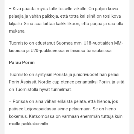
– Kiva päästä myös tälle toiselle viikolle. On paljon kovia
pelaajia ja vähän paikkoja, että totta kai siinä on tosi kova
kilpailu. Siinä saa laittaa kaikki likoon, että pärjää ja saa olla
mukana.
Tuomisto on edustanut Suomea mm. U18-vuotiaiden MM-
kisoissa ja U20-joukkueessa erilaisissa turnauksissa.
Paluu Poriin
Tuomisto on syntyisin Porista ja juniorivuodet hän pelasi
Porin Ässissä. Nordic cup etenee perjantaiksi Poriin, ja siitä
on Tuomistolla hyvät tunnelmat.
– Porissa on aina vähän erilaista pelata, että hienoa, jos
pääsee Leijonapaidassa sinne pelaamaan. Se on hieno
kokemus. Katsomossa on varmaan enemmän tuttuja kuin
muilla paikkakunnilla.