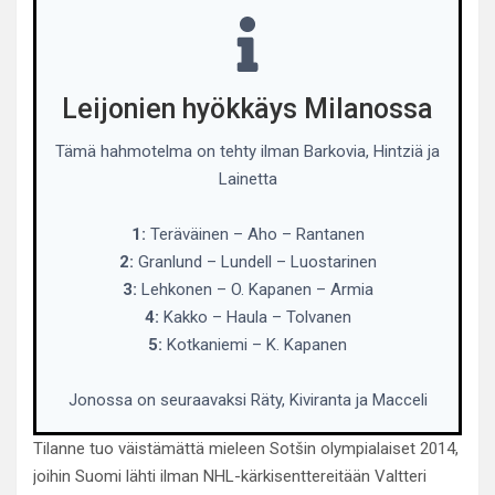
Leijonien hyökkäys Milanossa
Tämä hahmotelma on tehty ilman Barkovia, Hintziä ja
Lainetta
1:
Teräväinen – Aho – Rantanen
2:
Granlund – Lundell – Luostarinen
3:
Lehkonen – O. Kapanen – Armia
4:
Kakko – Haula – Tolvanen
5:
Kotkaniemi – K. Kapanen
Jonossa on seuraavaksi Räty, Kiviranta ja Macceli
Tilanne tuo väistämättä mieleen Sotšin olympialaiset 2014,
joihin Suomi lähti ilman NHL-kärkisenttereitään Valtteri