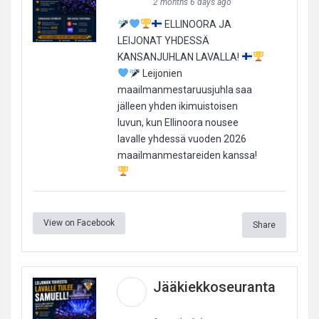
2 months 6 days ago
ELLINOORA JA
LEIJONAT YHDESSÄ
KANSANJUHLAN LAVALLA!
Leijonien
maailmanmestaruusjuhla saa
jälleen yhden ikimuistoisen
luvun, kun Ellinoora nousee
lavalle yhdessä vuoden 2026
maailmanmestareiden kanssa!
View on Facebook
Share
Jääkiekkoseuranta