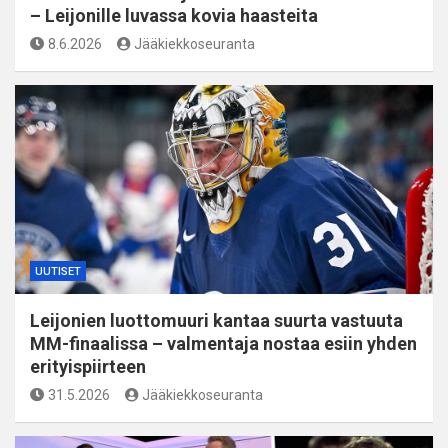
– Leijonille luvassa kovia haasteita
8.6.2026
Jääkiekkoseuranta
UUTISET
Leijonien luottomuuri kantaa suurta vastuuta
MM-finaalissa – valmentaja nostaa esiin yhden
erityispiirteen
31.5.2026
Jääkiekkoseuranta