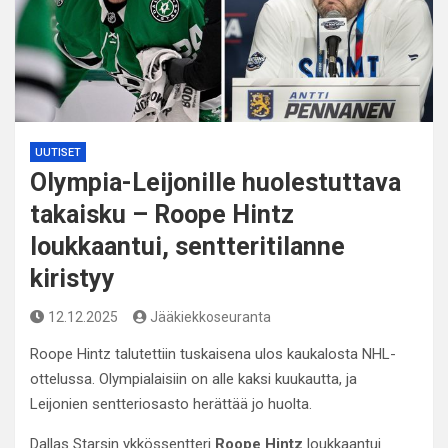
UUTISET
Olympia-Leijonille huolestuttava
takaisku – Roope Hintz
loukkaantui, sentteritilanne
kiristyy
12.12.2025
Jääkiekkoseuranta
Roope Hintz talutettiin tuskaisena ulos kaukalosta NHL-
ottelussa. Olympialaisiin on alle kaksi kuukautta, ja
Leijonien sentteriosasto herättää jo huolta.
Dallas Starsin ykkössentteri
Roope Hintz
loukkaantui