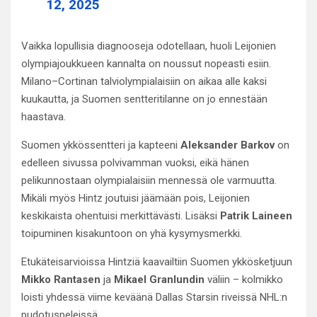
12, 2025
Vaikka lopullisia diagnooseja odotellaan, huoli Leijonien
olympiajoukkueen kannalta on noussut nopeasti esiin.
Milano–Cortinan talviolympialaisiin on aikaa alle kaksi
kuukautta, ja Suomen sentteritilanne on jo ennestään
haastava.
Suomen ykkössentteri ja kapteeni
Aleksander Barkov
on
edelleen sivussa polvivamman vuoksi, eikä hänen
pelikunnostaan olympialaisiin mennessä ole varmuutta.
Mikäli myös Hintz joutuisi jäämään pois, Leijonien
keskikaista ohentuisi merkittävästi. Lisäksi
Patrik Laineen
toipuminen kisakuntoon on yhä kysymysmerkki.
Etukäteisarvioissa Hintziä kaavailtiin Suomen ykkösketjuun
Mikko Rantasen
ja
Mikael Granlundin
väliin – kolmikko
loisti yhdessä viime keväänä Dallas Starsin riveissä NHL:n
pudotuspeleissä.