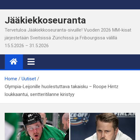
Skip
to
Jääkiekkoseuranta
content
Tervetuloa Jääkiekkoseuranta-sivuille! Vuoden 2026 MM-kisat
järjestetään Sveitsissä Zürichissä ja Fribourgissa välillä
15.5.2026 – 31.5.2026
Home
Uutiset
Olympia-Leijonille huolestuttava takaisku – Roope Hintz
loukkaantui, sentteritilanne kiristyy