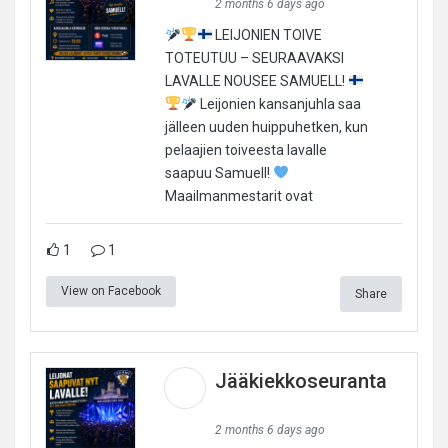
2 months 6 days ago
LEIJONIEN TOIVE
TOTEUTUU – SEURAAVAKSI
LAVALLE NOUSEE SAMUELL!
Leijonien kansanjuhla saa
jälleen uuden huippuhetken, kun
pelaajien toiveesta lavalle
saapuu Samuell!
Maailmanmestarit ovat
1
1
View on Facebook
Share
Jääkiekkoseuranta
2 months 6 days ago