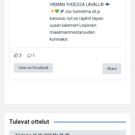
VIKMAN YHDESSÄ LAVALLA!
Jos tunnelma oli jo
katossa, nyt se räjähti täysin
uusiin lukemiin! Leijonien
maailmanmestaruuden
kunniaksi
3
1
View on Facebook
Share
Tulevat ottelut
Tiistaina 26.05.2026
klo 21.20