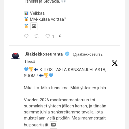
Tshekki ja Slovakia.
Veikkaa:
MM-kultaa voittaa?
1
X
Jääkiekkoseuranta
@jaakiekkoseura2
·
1 kesä
KIITOS TÄSTÄ KANSANJUHLASTA,
SUOMI!
Mikä ilta. Mikä tunnelma. Mikä yhteinen juhla.
Vuoden 2026 maailmanmestaruus toi
suomalaiset yhteen jälleen kerran, ja tänään
saimme juhlia sankareitamme tavalla, jota
muistellaan vielä pitkään. Maailmanmestarit,
huippuartistit