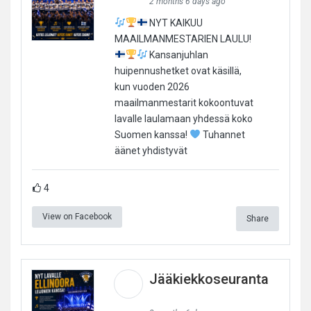
2 months 6 days ago
NYT KAIKUU
MAAILMANMESTARIEN LAULU!
Kansanjuhlan
huipennushetket ovat käsillä,
kun vuoden 2026
maailmanmestarit kokoontuvat
lavalle laulamaan yhdessä koko
Suomen kanssa!
Tuhannet
äänet yhdistyvät
4
View on Facebook
Share
Jääkiekkoseuranta