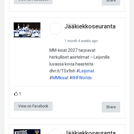
Share
Jääkiekkoseuranta
1 month 4 weeks ago
MM-kisat 2027 tarjoavat
herkulliset asetelmat – Leijonille
luvassa kovia haasteita
dlvr.it/TSx9sh #
Leijonat
#
MMkisat
#
IIHFWorlds
1
View on Facebook
Share
Jääkiekkoseuranta