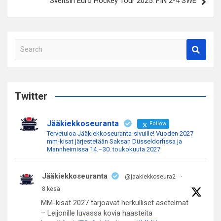
Sveitsin Euro Hockey Tour 2025: FIN 2-4 SWE
S
e
a
r
c
Twitter
h
Jääkiekkoseuranta
Follow
Tervetuloa Jääkiekkoseuranta-sivuille! Vuoden 2027
mm-kisat järjestetään Saksan Düsseldorfissa ja
Mannheimissa 14.–30. toukokuuta 2027
Jääkiekkoseuranta
@jaakiekkoseura2
·
8 kesä
MM-kisat 2027 tarjoavat herkulliset asetelmat
– Leijonille luvassa kovia haasteita