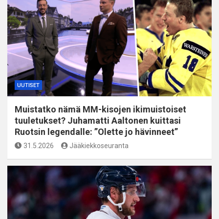
UUTISET
Muistatko nämä MM-kisojen ikimuistoiset
tuuletukset? Juhamatti Aaltonen kuittasi
Ruotsin legendalle: ”Olette jo hävinneet”
31.5.2026
Jääkiekkoseuranta