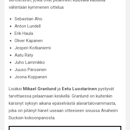
senttereihin, jotka ovat pelanneet kuluvalla kaudella
vähintään kymmenen ottelua:
Sebastian Aho
Anton Lundell
Erik Haula
Oliver Kapanen
Jesperi Kotkaniemi
Aatu Räty
Juho Lammikko
Juuso Pärssinen
Joona Koppanen
Lisäksi
Mikael Granlund
ja
Eetu Luostarinen
pystyvät
tarvittaessa pelaamaan keskellä. Granlund on kuitenkin
kärsinyt syksyn aikana epäselvästä alavartalovammasta,
joka on pitänyt hänet useaan otteeseen sivussa Anaheim
Ducksin kokoonpanosta.