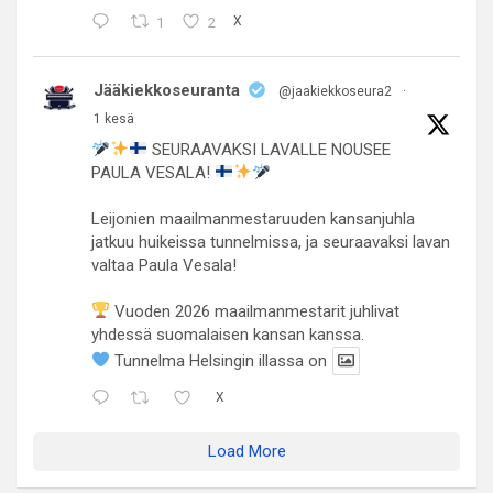
1
2
X
Jääkiekkoseuranta
@jaakiekkoseura2
·
1 kesä
SEURAAVAKSI LAVALLE NOUSEE
PAULA VESALA!
Leijonien maailmanmestaruuden kansanjuhla
jatkuu huikeissa tunnelmissa, ja seuraavaksi lavan
valtaa Paula Vesala!
Vuoden 2026 maailmanmestarit juhlivat
yhdessä suomalaisen kansan kanssa.
Tunnelma Helsingin illassa on
X
Load More