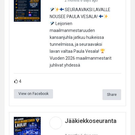
2 months 6 days ago
SEURAAVAKSI LAVALLE
NOUSEE PAULA VESALA!
Leijonien
maailmanmestaruuden
kansanjuhla jatkuu huikeissa
tunnelmissa, ja seuraavaksi
lavan valtaa Paula Vesala!
Vuoden 2026 maailmanmestarit
juhlivat yhdessä
4
View on Facebook
Share
Jääkiekkoseuranta