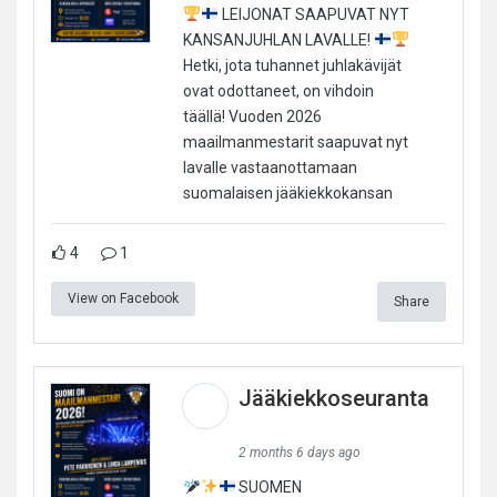
LEIJONAT SAAPUVAT NYT
KANSANJUHLAN LAVALLE!
Hetki, jota tuhannet juhlakävijät
ovat odottaneet, on vihdoin
täällä! Vuoden 2026
maailmanmestarit saapuvat nyt
lavalle vastaanottamaan
suomalaisen jääkiekkokansan
4
1
View on Facebook
Share
Jääkiekkoseuranta
2 months 6 days ago
SUOMEN