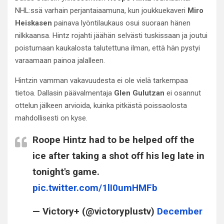
NHL:ssä varhain perjantaiaamuna, kun joukkuekaveri
Miro
Heiskasen
painava lyöntilaukaus osui suoraan hänen
nilkkaansa. Hintz rojahti jäähän selvästi tuskissaan ja joutui
poistumaan kaukalosta talutettuna ilman, että hän pystyi
varaamaan painoa jalalleen.
Hintzin vamman vakavuudesta ei ole vielä tarkempaa
tietoa. Dallasin päävalmentaja
Glen Gulutzan
ei osannut
ottelun jälkeen arvioida, kuinka pitkästä poissaolosta
mahdollisesti on kyse.
Roope Hintz had to be helped off the
ice after taking a shot off his leg late in
tonight's game.
pic.twitter.com/1lI0umHMFb
— Victory+ (@victoryplustv)
December