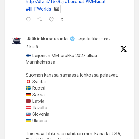
http://dlvr.it/TSx9sj
#Leijonat
#MMkisat
#IIHFWorlds
X
Jääkiekkoseuranta
@jaakiekkoseura2
·
8 kesä
Leijonien MM-urakka 2027 alkaa
Mannheimissa!
Suomen kanssa samassa lohkossa pelaavat:
Sveitsi
Ruotsi
Saksa
Latvia
Itävalta
Slovenia
Ukraina
Toisessa lohkossa nähdään mm. Kanada, USA,