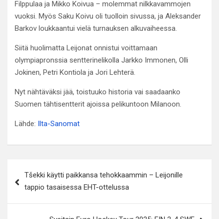
Filppulaa ja Mikko Koivua – molemmat nilkkavammojen
vuoksi. Myös Saku Koivu oli tuolloin sivussa, ja Aleksander
Barkov loukkaantui vielä turnauksen alkuvaiheessa.
Siitä huolimatta Leijonat onnistui voittamaan
olympiapronssia sentterinelikolla Jarkko Immonen, Olli
Jokinen, Petri Kontiola ja Jori Lehterä.
Nyt nähtäväksi jää, toistuuko historia vai saadaanko
Suomen tähtisentterit ajoissa pelikuntoon Milanoon.
Lähde:
Ilta-Sanomat
Artikkelien
Tšekki käytti paikkansa tehokkaammin – Leijonille
selaus
tappio tasaisessa EHT-ottelussa