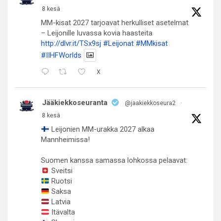
8 kesä
MM-kisat 2027 tarjoavat herkulliset asetelmat
– Leijonille luvassa kovia haasteita
http://dlvr.it/TSx9sj
#Leijonat
#MMkisat
#IIHFWorlds
X
Jääkiekkoseuranta
@jaakiekkoseura2
·
8 kesä
Leijonien MM-urakka 2027 alkaa
Mannheimissa!
Suomen kanssa samassa lohkossa pelaavat:
Sveitsi
Ruotsi
Saksa
Latvia
Itävalta