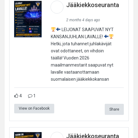
Jääkiekkoseuranta
2 months 4 days ago
LEIJONAT SAAPUVAT NYT
KANSANJUHLAN LAVALLE!
Hetki, jota tuhannet juhlakävijät
ovat odottaneet, on vihdoin
täällä! Vuoden 2026
maailmanmestarit saapuvat nyt
lavalle vastaanottamaan
suomalaisen jääkiekkokansan
4
1
View on Facebook
Share
Jääkiekkoseuranta