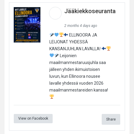
Jääkiekkoseuranta
2 months 4 days ago
ELLINOORA JA
LEIJONAT YHDESSÄ
KANSANJUHLAN LAVALLA!
Leijonien
maailmanmestaruusjuhla saa
jälleen yhden ikimuistoisen
luvun, kun Ellinoora nousee
lavalle yhdessä vuoden 2026
maailmanmestareiden kanssa!
View on Facebook
Share