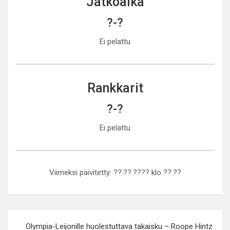
Jatkoaika
?-?
Ei pelattu
Rankkarit
?-?
Ei pelattu
Viimeksi päivitetty: ??.??.???? klo ??:??
Artikkelien
Olympia-Leijonille huolestuttava takaisku – Roope Hintz