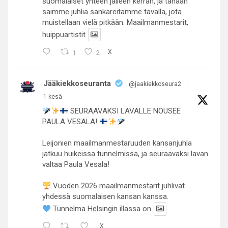
suomalaiset yhteen jälleen kerran, ja tänään
saimme juhlia sankareitamme tavalla, jota
muistellaan vielä pitkään. Maailmanmestarit,
huippuartistit
1
2
X
Jääkiekkoseuranta
@jaakiekkoseura2
·
1 kesä
SEURAAVAKSI LAVALLE NOUSEE
PAULA VESALA!
Leijonien maailmanmestaruuden kansanjuhla
jatkuu huikeissa tunnelmissa, ja seuraavaksi lavan
valtaa Paula Vesala!
Vuoden 2026 maailmanmestarit juhlivat
yhdessä suomalaisen kansan kanssa.
Tunnelma Helsingin illassa on
X