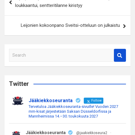
selaus
loukkaantui, sentteritilanne kiristyy
Leijonien kokoonpano Sveitsi-otteluun on julkaistu
S
e
a
r
c
Twitter
h
Jääkiekkoseuranta
Follow
Tervetuloa Jääkiekkoseuranta-sivuille! Vuoden 2027
mm-kisat järjestetään Saksan Düsseldorfissa ja
Mannheimissa 14.–30. toukokuuta 2027
Jääkiekkoseuranta
@jaakiekkoseura2
·