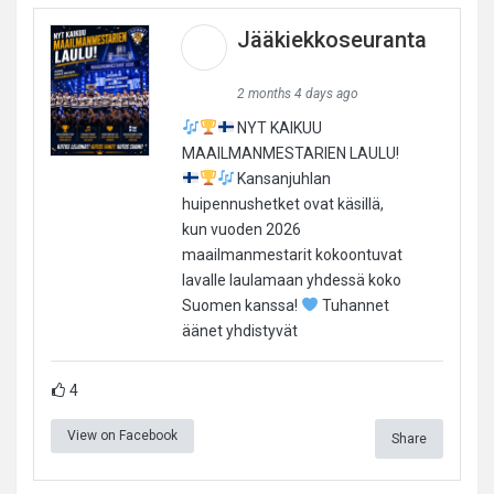
Jääkiekkoseuranta
2 months 4 days ago
NYT KAIKUU
MAAILMANMESTARIEN LAULU!
Kansanjuhlan
huipennushetket ovat käsillä,
kun vuoden 2026
maailmanmestarit kokoontuvat
lavalle laulamaan yhdessä koko
Suomen kanssa!
Tuhannet
äänet yhdistyvät
4
View on Facebook
Share