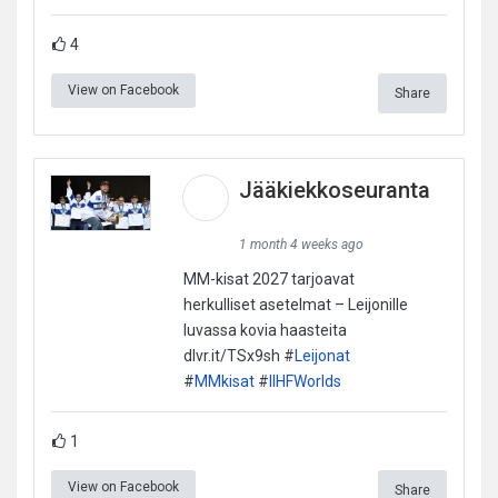
4
View on Facebook
Share
Jääkiekkoseuranta
1 month 4 weeks ago
MM-kisat 2027 tarjoavat
herkulliset asetelmat – Leijonille
luvassa kovia haasteita
dlvr.it/TSx9sh #
Leijonat
#
MMkisat
#
IIHFWorlds
1
View on Facebook
Share