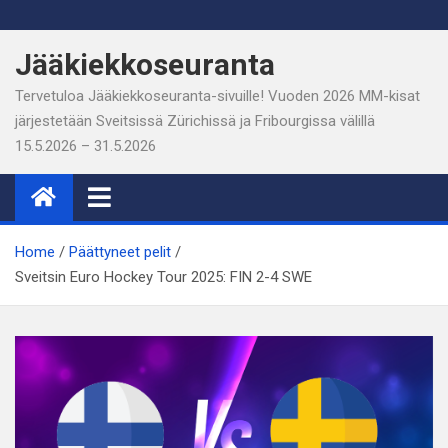
Skip
to
Jääkiekkoseuranta
content
Tervetuloa Jääkiekkoseuranta-sivuille! Vuoden 2026 MM-kisat
järjestetään Sveitsissä Zürichissä ja Fribourgissa välillä
15.5.2026 – 31.5.2026
Home
Päättyneet pelit
Sveitsin Euro Hockey Tour 2025: FIN 2-4 SWE