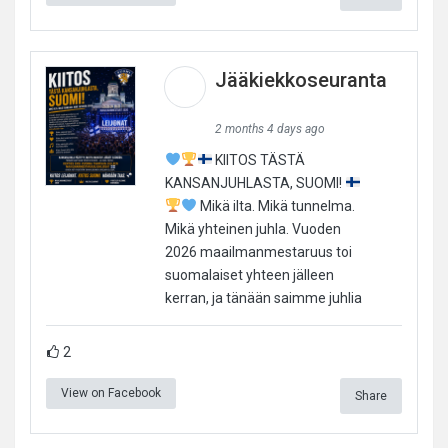
Jääkiekkoseuranta
2 months 4 days ago
KIITOS TÄSTÄ
KANSANJUHLASTA, SUOMI!
Mikä ilta. Mikä tunnelma.
Mikä yhteinen juhla. Vuoden
2026 maailmanmestaruus toi
suomalaiset yhteen jälleen
kerran, ja tänään saimme juhlia
2
View on Facebook
Share