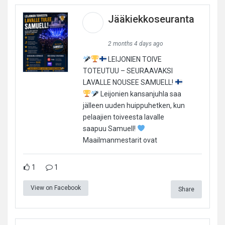
Jääkiekkoseuranta
2 months 4 days ago
LEIJONIEN TOIVE
TOTEUTUU – SEURAAVAKSI
LAVALLE NOUSEE SAMUELL!
Leijonien kansanjuhla saa
jälleen uuden huippuhetken, kun
pelaajien toiveesta lavalle
saapuu Samuell!
Maailmanmestarit ovat
1
1
View on Facebook
Share