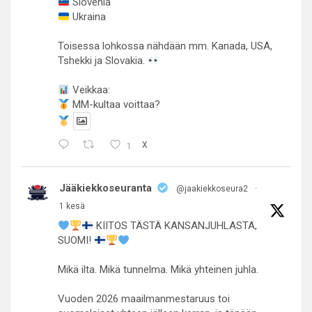
Slovenia
Ukraina
Toisessa lohkossa nähdään mm. Kanada, USA,
Tshekki ja Slovakia.
Veikkaa:
MM-kultaa voittaa?
1
X
Jääkiekkoseuranta
@jaakiekkoseura2
·
1 kesä
KIITOS TÄSTÄ KANSANJUHLASTA,
SUOMI!
Mikä ilta. Mikä tunnelma. Mikä yhteinen juhla.
Vuoden 2026 maailmanmestaruus toi