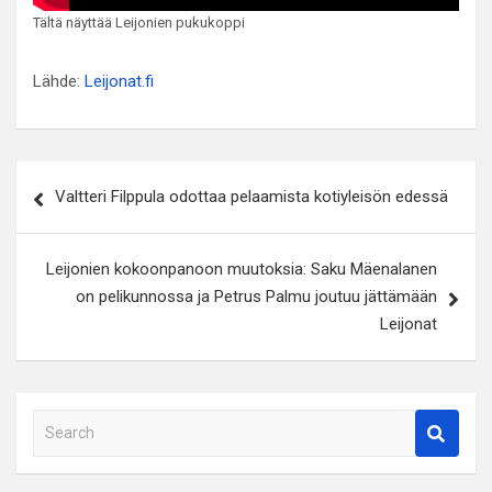
Tältä näyttää Leijonien pukukoppi
Lähde:
Leijonat.fi
Artikkelien
Valtteri Filppula odottaa pelaamista kotiyleisön edessä
selaus
Leijonien kokoonpanoon muutoksia: Saku Mäenalanen
on pelikunnossa ja Petrus Palmu joutuu jättämään
Leijonat
S
e
a