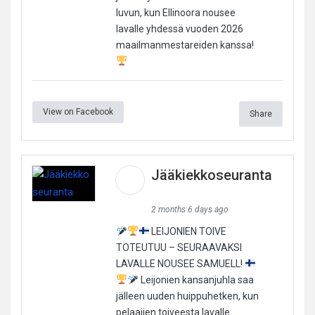
luvun, kun Ellinoora nousee
lavalle yhdessä vuoden 2026
maailmanmestareiden kanssa!
View on Facebook
Share
Jääkiekkoseuranta
2 months 6 days ago
LEIJONIEN TOIVE
TOTEUTUU – SEURAAVAKSI
LAVALLE NOUSEE SAMUELL!
Leijonien kansanjuhla saa
jälleen uuden huippuhetken, kun
pelaajien toiveesta lavalle