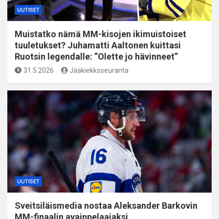
UUTISET
Muistatko nämä MM-kisojen ikimuistoiset
tuuletukset? Juhamatti Aaltonen kuittasi
Ruotsin legendalle: ”Olette jo hävinneet”
31.5.2026
Jääkiekkoseuranta
UUTISET
Sveitsiläismedia nostaa Aleksander Barkovin
MM-finaalin avainpelaajaksi