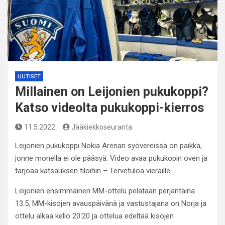
UUTISET
Millainen on Leijonien pukukoppi?
Katso videolta pukukoppi-kierros
11.5.2022
Jääkiekkoseuranta
Leijonien pukukoppi Nokia Arenan syövereissä on paikka,
jonne monella ei ole pääsyä. Video avaa pukukopin oven ja
tarjoaa katsauksen tiloihin – Tervetuloa vieraille
Leijonien ensimmäinen MM-ottelu pelataan perjantaina
13.5, MM-kisojen avauspäivänä ja vastustajana on Norja ja
ottelu alkaa kello 20:20 ja ottelua edeltää kisojen