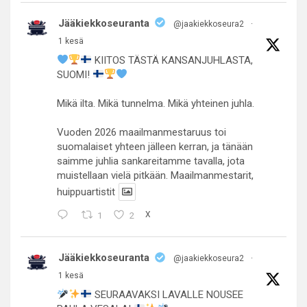
Jääkiekkoseuranta
@jaakiekkoseura2
·
1 kesä
KIITOS TÄSTÄ KANSANJUHLASTA,
SUOMI!
Mikä ilta. Mikä tunnelma. Mikä yhteinen juhla.
Vuoden 2026 maailmanmestaruus toi
suomalaiset yhteen jälleen kerran, ja tänään
saimme juhlia sankareitamme tavalla, jota
muistellaan vielä pitkään. Maailmanmestarit,
huippuartistit
1
2
X
Jääkiekkoseuranta
@jaakiekkoseura2
·
1 kesä
SEURAAVAKSI LAVALLE NOUSEE