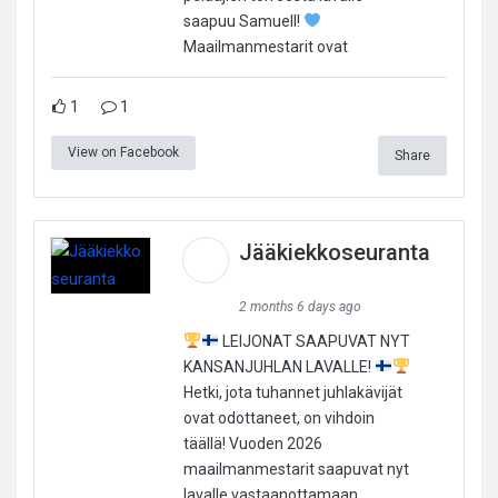
saapuu Samuell!
Maailmanmestarit ovat
1
1
View on Facebook
Share
Jääkiekkoseuranta
2 months 6 days ago
LEIJONAT SAAPUVAT NYT
KANSANJUHLAN LAVALLE!
Hetki, jota tuhannet juhlakävijät
ovat odottaneet, on vihdoin
täällä! Vuoden 2026
maailmanmestarit saapuvat nyt
lavalle vastaanottamaan