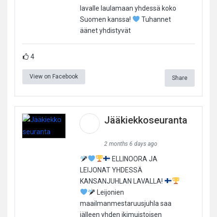
lavalle laulamaan yhdessä koko
Suomen kanssa!
Tuhannet
äänet yhdistyvät
4
View on Facebook
Share
Jääkiekkoseuranta
2 months 6 days ago
ELLINOORA JA
LEIJONAT YHDESSÄ
KANSANJUHLAN LAVALLA!
Leijonien
maailmanmestaruusjuhla saa
jälleen yhden ikimuistoisen