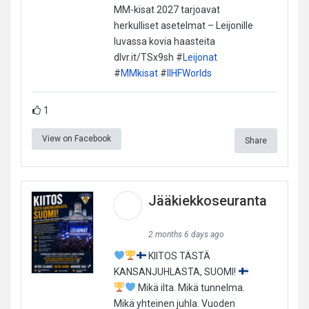
MM-kisat 2027 tarjoavat
herkulliset asetelmat – Leijonille
luvassa kovia haasteita
dlvr.it/TSx9sh #
Leijonat
#
MMkisat
#
IIHFWorlds
1
View on Facebook
Share
Jääkiekkoseuranta
2 months 6 days ago
KIITOS TÄSTÄ
KANSANJUHLASTA, SUOMI!
Mikä ilta. Mikä tunnelma.
Mikä yhteinen juhla. Vuoden