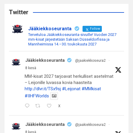
r
c
Twitter
h
Jääkiekkoseuranta
Follow
Tervetuloa Jääkiekkoseuranta-sivuille! Vuoden 2027
mm-kisat järjestetään Saksan Düsseldorfissa ja
Mannheimissa 14.–30. toukokuuta 2027
Jääkiekkoseuranta
@jaakiekkoseura2
·
8 kesä
MM-kisat 2027 tarjoavat herkulliset asetelmat
– Leijonille luvassa kovia haasteita
http://dlvr.it/TSx9sj
#Leijonat
#MMkisat
#IIHFWorlds
X
Jääkiekkoseuranta
@jaakiekkoseura2
·
8 kesä