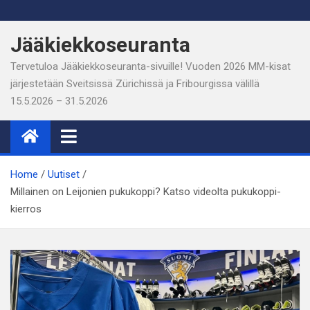
Skip
to
Jääkiekkoseuranta
content
Tervetuloa Jääkiekkoseuranta-sivuille! Vuoden 2026 MM-kisat
järjestetään Sveitsissä Zürichissä ja Fribourgissa välillä
15.5.2026 – 31.5.2026
Home
Uutiset
Millainen on Leijonien pukukoppi? Katso videolta pukukoppi-
kierros