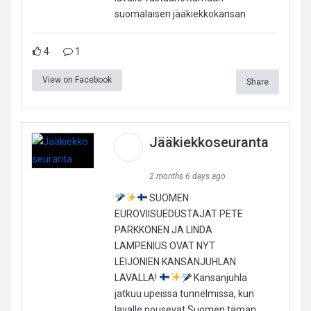
suomalaisen jääkiekkokansan
4
1
View on Facebook
Share
Jääkiekkoseuranta
2 months 6 days ago
SUOMEN
EUROVIISUEDUSTAJAT PETE
PARKKONEN JA LINDA
LAMPENIUS OVAT NYT
LEIJONIEN KANSANJUHLAN
LAVALLA!
Kansanjuhla
jatkuu upeissa tunnelmissa, kun
lavalle nousevat Suomen tämän