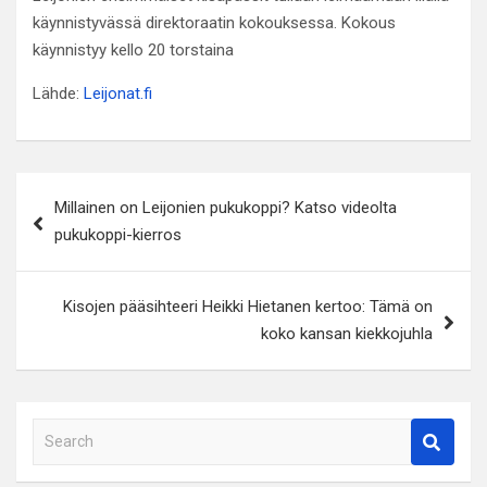
käynnistyvässä direktoraatin kokouksessa. Kokous
käynnistyy kello 20 torstaina
Lähde:
Leijonat.fi
Artikkelien
Millainen on Leijonien pukukoppi? Katso videolta
selaus
pukukoppi-kierros
Kisojen pääsihteeri Heikki Hietanen kertoo: Tämä on
koko kansan kiekkojuhla
S
e
a