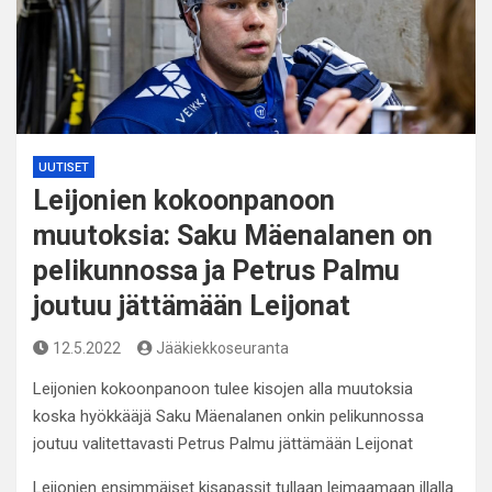
UUTISET
Leijonien kokoonpanoon
muutoksia: Saku Mäenalanen on
pelikunnossa ja Petrus Palmu
joutuu jättämään Leijonat
12.5.2022
Jääkiekkoseuranta
Leijonien kokoonpanoon tulee kisojen alla muutoksia
koska hyökkääjä Saku Mäenalanen onkin pelikunnossa
joutuu valitettavasti Petrus Palmu jättämään Leijonat
Leijonien ensimmäiset kisapassit tullaan leimaamaan illalla