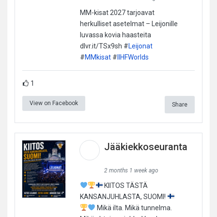
MM-kisat 2027 tarjoavat
herkulliset asetelmat – Leijonille
luvassa kovia haasteita
dlvr.it/TSx9sh #
Leijonat
#
MMkisat
#
IIHFWorlds
1
View on Facebook
Share
Jääkiekkoseuranta
2 months 1 week ago
KIITOS TÄSTÄ
KANSANJUHLASTA, SUOMI!
Mikä ilta. Mikä tunnelma.