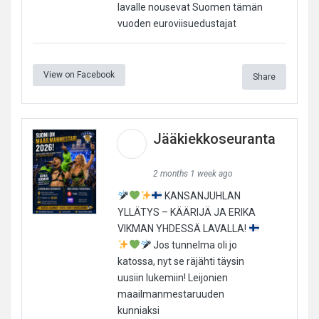
lavalle nousevat Suomen tämän
vuoden euroviisuedustajat
View on Facebook
Share
Jääkiekkoseuranta
2 months 1 week ago
KANSANJUHLAN
YLLÄTYS – KÄÄRIJÄ JA ERIKA
VIKMAN YHDESSÄ LAVALLA!
Jos tunnelma oli jo
katossa, nyt se räjähti täysin
uusiin lukemiin! Leijonien
maailmanmestaruuden
kunniaksi