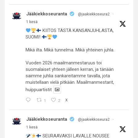
Jääkiekkoseuranta
@jaakiekkoseura2
·
1 kesä
KIITOS TÄSTÄ KANSANJUHLASTA,
SUOMI!
Mikä ilta. Mikä tunnelma. Mikä yhteinen juhla.
Vuoden 2026 maailmanmestaruus toi
suomalaiset yhteen jälleen kerran, ja tänään
saimme juhlia sankareitamme tavalla, jota
muistellaan vielä pitkään. Maailmanmestarit,
huippuartistit
1
2
X
Jääkiekkoseuranta
@jaakiekkoseura2
·
1 kesä
SEURAAVAKSI LAVALLE NOUSEE