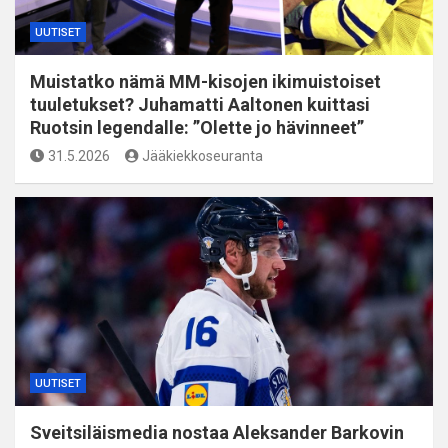
UUTISET
Muistatko nämä MM-kisojen ikimuistoiset
tuuletukset? Juhamatti Aaltonen kuittasi
Ruotsin legendalle: ”Olette jo hävinneet”
31.5.2026
Jääkiekkoseuranta
UUTISET
Sveitsiläismedia nostaa Aleksander Barkovin