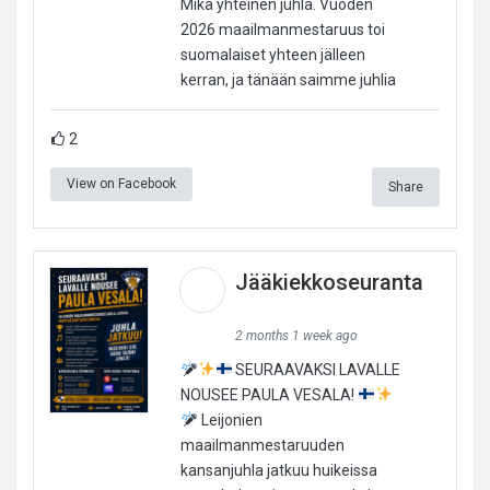
Mikä yhteinen juhla. Vuoden
2026 maailmanmestaruus toi
suomalaiset yhteen jälleen
kerran, ja tänään saimme juhlia
2
View on Facebook
Share
Jääkiekkoseuranta
2 months 1 week ago
SEURAAVAKSI LAVALLE
NOUSEE PAULA VESALA!
Leijonien
maailmanmestaruuden
kansanjuhla jatkuu huikeissa