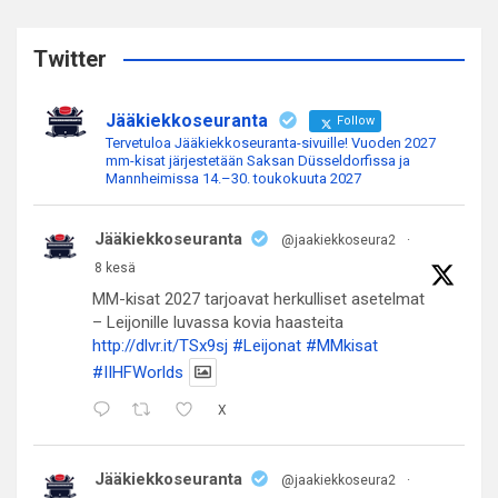
r
c
Twitter
h
Jääkiekkoseuranta
Follow
Tervetuloa Jääkiekkoseuranta-sivuille! Vuoden 2027
mm-kisat järjestetään Saksan Düsseldorfissa ja
Mannheimissa 14.–30. toukokuuta 2027
Jääkiekkoseuranta
@jaakiekkoseura2
·
8 kesä
MM-kisat 2027 tarjoavat herkulliset asetelmat
– Leijonille luvassa kovia haasteita
http://dlvr.it/TSx9sj
#Leijonat
#MMkisat
#IIHFWorlds
X
Jääkiekkoseuranta
@jaakiekkoseura2
·