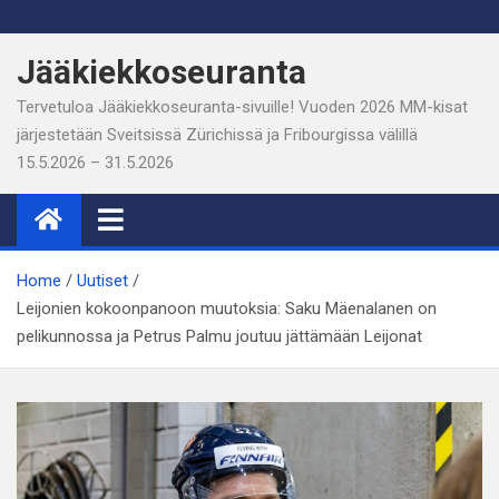
Skip
to
Jääkiekkoseuranta
content
Tervetuloa Jääkiekkoseuranta-sivuille! Vuoden 2026 MM-kisat
järjestetään Sveitsissä Zürichissä ja Fribourgissa välillä
15.5.2026 – 31.5.2026
Home
Uutiset
Leijonien kokoonpanoon muutoksia: Saku Mäenalanen on
pelikunnossa ja Petrus Palmu joutuu jättämään Leijonat