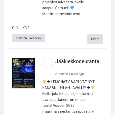
pelaajien toiveesta lavalle
saapuu Samuell!
Maailmanmestarit ovat
1
1
View on Facebook
Share
Jääkiekkoseuranta
2 months 1 week ago
LEIJONAT SAAPUVAT NYT
KANSANJUHLAN LAVALLE!
Hetki, jota tuhannet juhlakävijät
ovat odottaneet, on vihdoin
täällä! Vuoden 2026
maailmanmestarit saapuvat nyt