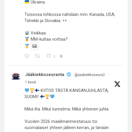
Ukraina
Toisessa lohkossa nähdään mm. Kanada, USA,
Tshekki ja Slovakia.
Veikkaa:
MM-kultaa voittaa?
1
X
Jääkiekkoseuranta
@jaakiekkoseura2
·
1 kesä
KIITOS TÄSTÄ KANSANJUHLASTA,
SUOMI!
Mikä ilta. Mikä tunnelma. Mikä yhteinen juhla.
Vuoden 2026 maailmanmestaruus toi
suomalaiset yhteen jälleen kerran, ja tänään