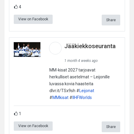
4
View on Facebook
Share
Jääkiekkoseuranta
1 month 4 weeks ago
MM-kisat 2027 tarjoavat
herkulliset asetelmat – Leijonille
luvassa kovia haasteita
dlvr.it/TSx9sh #
Leijonat
#
MMkisat
#
IIHFWorlds
1
View on Facebook
Share