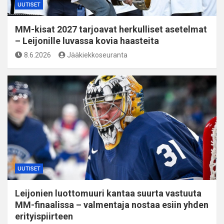
UUTISET
MM-kisat 2027 tarjoavat herkulliset asetelmat
– Leijonille luvassa kovia haasteita
8.6.2026
Jääkiekkoseuranta
UUTISET
Leijonien luottomuuri kantaa suurta vastuuta
MM-finaalissa – valmentaja nostaa esiin yhden
erityispiirteen