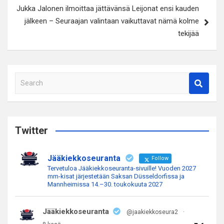
Jukka Jalonen ilmoittaa jättävänsä Leijonat ensi kauden
jälkeen – Seuraajan valintaan vaikuttavat nämä kolme
tekijää
S
e
a
r
c
Twitter
h
Jääkiekkoseuranta
Follow
Tervetuloa Jääkiekkoseuranta-sivuille! Vuoden 2027
mm-kisat järjestetään Saksan Düsseldorfissa ja
Mannheimissa 14.–30. toukokuuta 2027
Jääkiekkoseuranta
@jaakiekkoseura2
·