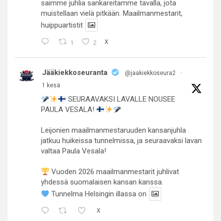
saimme juhlia sankareitamme tavalla, jota
muistellaan vielä pitkään. Maailmanmestarit,
huippuartistit
1
2
X
Jääkiekkoseuranta
@jaakiekkoseura2
·
1 kesä
SEURAAVAKSI LAVALLE NOUSEE
PAULA VESALA!
Leijonien maailmanmestaruuden kansanjuhla
jatkuu huikeissa tunnelmissa, ja seuraavaksi lavan
valtaa Paula Vesala!
Vuoden 2026 maailmanmestarit juhlivat
yhdessä suomalaisen kansan kanssa.
Tunnelma Helsingin illassa on
X