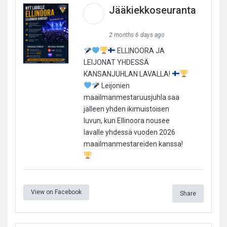
Jääkiekkoseuranta
2 months 6 days ago
ELLINOORA JA
LEIJONAT YHDESSÄ
KANSANJUHLAN LAVALLA!
Leijonien
maailmanmestaruusjuhla saa
jälleen yhden ikimuistoisen
luvun, kun Ellinoora nousee
lavalle yhdessä vuoden 2026
maailmanmestareiden kanssa!
View on Facebook
Share