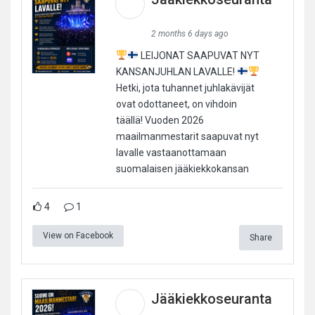
2 months 6 days ago
LEIJONAT SAAPUVAT NYT
KANSANJUHLAN LAVALLE!
Hetki, jota tuhannet juhlakävijät
ovat odottaneet, on vihdoin
täällä! Vuoden 2026
maailmanmestarit saapuvat nyt
lavalle vastaanottamaan
suomalaisen jääkiekkokansan
4
1
View on Facebook
Share
Jääkiekkoseuranta