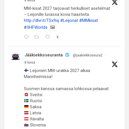
8 kesä
MM-kisat 2027 tarjoavat herkulliset asetelmat
– Leijonille luvassa kovia haasteita
http://dlvr.it/TSx9sj
#Leijonat
#MMkisat
#IIHFWorlds
X
Jääkiekkoseuranta
@jaakiekkoseura2
·
8 kesä
Leijonien MM-urakka 2027 alkaa
Mannheimissa!
Suomen kanssa samassa lohkossa pelaavat:
Sveitsi
Ruotsi
Saksa
Latvia
Itävalta
Slovenia