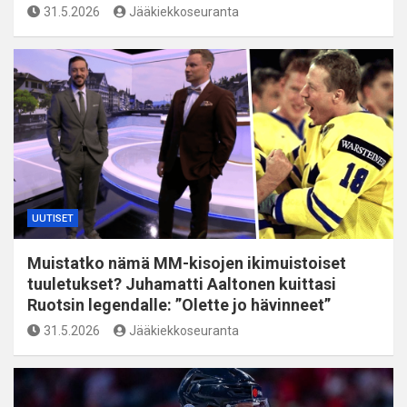
31.5.2026
Jääkiekkoseuranta
UUTISET
Muistatko nämä MM-kisojen ikimuistoiset
tuuletukset? Juhamatti Aaltonen kuittasi
Ruotsin legendalle: ”Olette jo hävinneet”
31.5.2026
Jääkiekkoseuranta