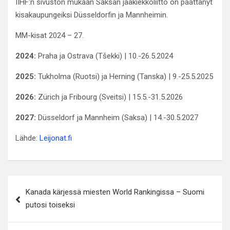
IIHF:n sivuston mukaan Saksan jääkiekkoliitto on päättänyt
kisakaupungeiksi Düsseldorfin ja Mannheimin.
MM-kisat 2024 – 27.
2024:
Praha ja Ostrava (Tšekki) | 10.-26.5.2024
2025:
Tukholma (Ruotsi) ja Herning (Tanska) | 9.-25.5.2025
2026:
Zürich ja Fribourg (Sveitsi) | 15.5.-31.5.2026
2027:
Düsseldorf ja Mannheim (Saksa) | 14.-30.5.2027
Lähde:
Leijonat.fi
Artikkelien
Kanada kärjessä miesten World Rankingissa – Suomi
selaus
putosi toiseksi