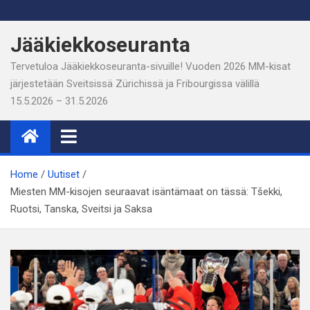
Skip
to
Jääkiekkoseuranta
content
Tervetuloa Jääkiekkoseuranta-sivuille! Vuoden 2026 MM-kisat
järjestetään Sveitsissä Zürichissä ja Fribourgissa välillä
15.5.2026 – 31.5.2026
Home
Uutiset
Miesten MM-kisojen seuraavat isäntämaat on tässä: Tšekki,
Ruotsi, Tanska, Sveitsi ja Saksa