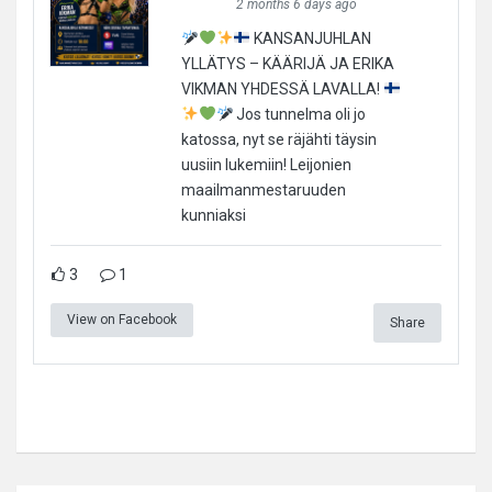
2 months 6 days ago
KANSANJUHLAN
YLLÄTYS – KÄÄRIJÄ JA ERIKA
VIKMAN YHDESSÄ LAVALLA!
Jos tunnelma oli jo
katossa, nyt se räjähti täysin
uusiin lukemiin! Leijonien
maailmanmestaruuden
kunniaksi
3
1
View on Facebook
Share