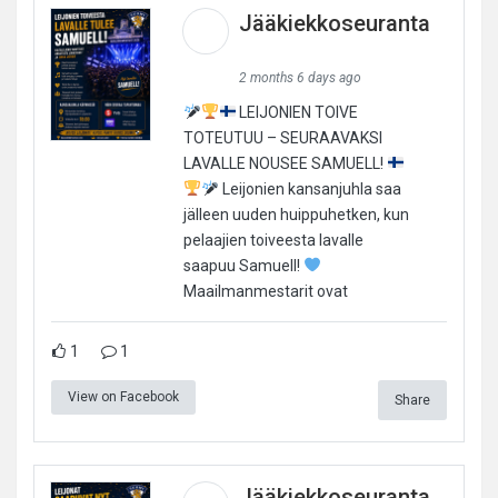
Jääkiekkoseuranta
2 months 6 days ago
LEIJONIEN TOIVE
TOTEUTUU – SEURAAVAKSI
LAVALLE NOUSEE SAMUELL!
Leijonien kansanjuhla saa
jälleen uuden huippuhetken, kun
pelaajien toiveesta lavalle
saapuu Samuell!
Maailmanmestarit ovat
1
1
View on Facebook
Share
Jääkiekkoseuranta