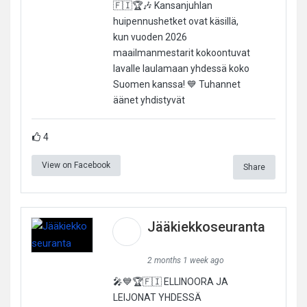
🇫🇮🏆🎶 Kansanjuhlan
huipennushetket ovat käsillä,
kun vuoden 2026
maailmanmestarit kokoontuvat
lavalle laulamaan yhdessä koko
Suomen kanssa! 💙 Tuhannet
äänet yhdistyvät
4
View on Facebook
Share
Jääkiekkoseuranta
2 months 1 week ago
🎤💙🏆🇫🇮 ELLINOORA JA
LEIJONAT YHDESSÄ