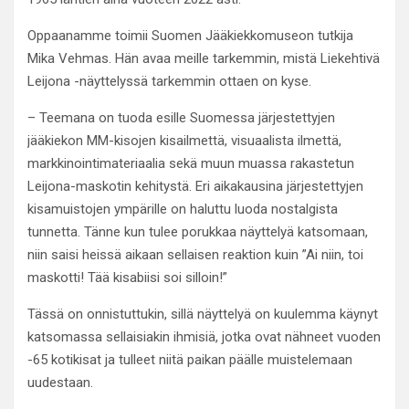
Oppaanamme toimii Suomen Jääkiekkomuseon tutkija
Mika Vehmas. Hän avaa meille tarkemmin, mistä Liekehtivä
Leijona -näyttelyssä tarkemmin ottaen on kyse.
– Teemana on tuoda esille Suomessa järjestettyjen
jääkiekon MM-kisojen kisailmettä, visuaalista ilmettä,
markkinointimateriaalia sekä muun muassa rakastetun
Leijona-maskotin kehitystä. Eri aikakausina järjestettyjen
kisamuistojen ympärille on haluttu luoda nostalgista
tunnetta. Tänne kun tulee porukkaa näyttelyä katsomaan,
niin saisi heissä aikaan sellaisen reaktion kuin ”Ai niin, toi
maskotti! Tää kisabiisi soi silloin!”
Tässä on onnistuttukin, sillä näyttelyä on kuulemma käynyt
katsomassa sellaisiakin ihmisiä, jotka ovat nähneet vuoden
-65 kotikisat ja tulleet niitä paikan päälle muistelemaan
uudestaan.