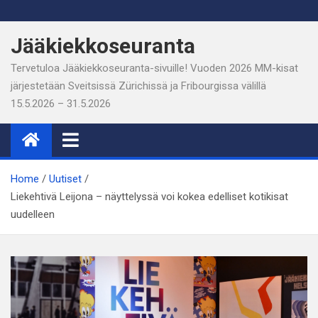
Skip
to
Jääkiekkoseuranta
content
Tervetuloa Jääkiekkoseuranta-sivuille! Vuoden 2026 MM-kisat
järjestetään Sveitsissä Zürichissä ja Fribourgissa välillä
15.5.2026 – 31.5.2026
Home
Uutiset
Liekehtivä Leijona – näyttelyssä voi kokea edelliset kotikisat
uudelleen