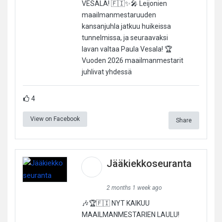
VESALA! 🇫🇮✨🎤 Leijonien
maailmanmestaruuden
kansanjuhla jatkuu huikeissa
tunnelmissa, ja seuraavaksi
lavan valtaa Paula Vesala! 🏆
Vuoden 2026 maailmanmestarit
juhlivat yhdessä
4
View on Facebook
Share
Jääkiekkoseuranta
2 months 1 week ago
🎶🏆🇫🇮 NYT KAIKUU
MAAILMANMESTARIEN LAULU!