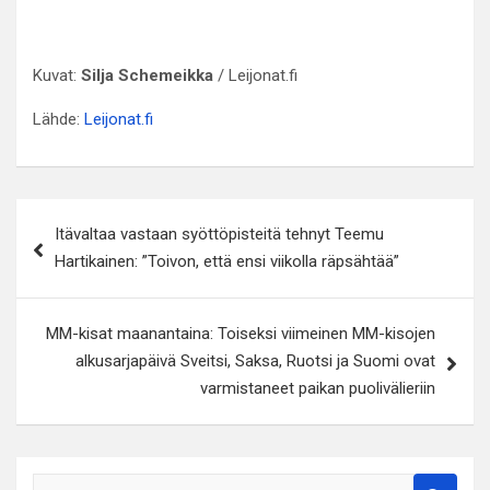
Kuvat:
Silja Schemeikka
/ Leijonat.fi
Lähde:
Leijonat.fi
Artikkelien
Itävaltaa vastaan syöttöpisteitä tehnyt Teemu
selaus
Hartikainen: ”Toivon, että ensi viikolla räpsähtää”
MM-kisat maanantaina: Toiseksi viimeinen MM-kisojen
alkusarjapäivä Sveitsi, Saksa, Ruotsi ja Suomi ovat
varmistaneet paikan puolivälieriin
S