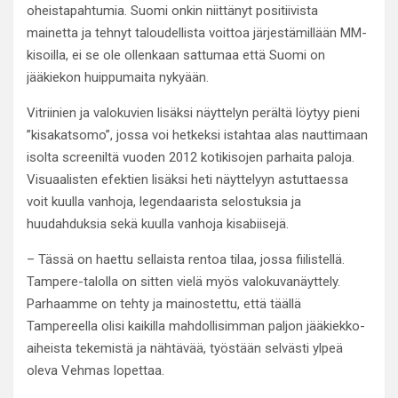
oheistapahtumia. Suomi onkin niittänyt positiivista
mainetta ja tehnyt taloudellista voittoa järjestämillään MM-
kisoilla, ei se ole ollenkaan sattumaa että Suomi on
jääkiekon huippumaita nykyään.
Vitriinien ja valokuvien lisäksi näyttelyn perältä löytyy pieni
”kisakatsomo”, jossa voi hetkeksi istahtaa alas nauttimaan
isolta screeniltä vuoden 2012 kotikisojen parhaita paloja.
Visuaalisten efektien lisäksi heti näyttelyyn astuttaessa
voit kuulla vanhoja, legendaarista selostuksia ja
huudahduksia sekä kuulla vanhoja kisabiisejä.
– Tässä on haettu sellaista rentoa tilaa, jossa fiilistellä.
Tampere-talolla on sitten vielä myös valokuvanäyttely.
Parhaamme on tehty ja mainostettu, että täällä
Tampereella olisi kaikilla mahdollisimman paljon jääkiekko-
aiheista tekemistä ja nähtävää, työstään selvästi ylpeä
oleva Vehmas lopettaa.