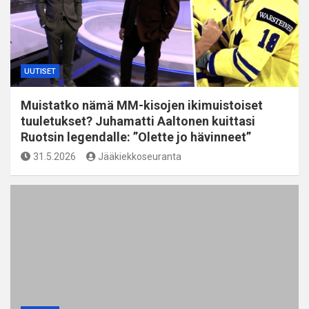
UUTISET
Muistatko nämä MM-kisojen ikimuistoiset
tuuletukset? Juhamatti Aaltonen kuittasi
Ruotsin legendalle: ”Olette jo hävinneet”
31.5.2026
Jääkiekkoseuranta