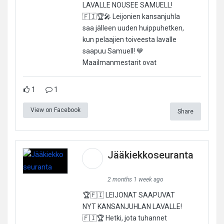
LAVALLE NOUSEE SAMUELL!
🇫🇮🏆🎤 Leijonien kansanjuhla
saa jälleen uuden huippuhetken,
kun pelaajien toiveesta lavalle
saapuu Samuell! 💙
Maailmanmestarit ovat
1
1
View on Facebook
Share
Jääkiekkoseuranta
2 months 1 week ago
🏆🇫🇮 LEIJONAT SAAPUVAT
NYT KANSANJUHLAN LAVALLE!
🇫🇮🏆 Hetki, jota tuhannet