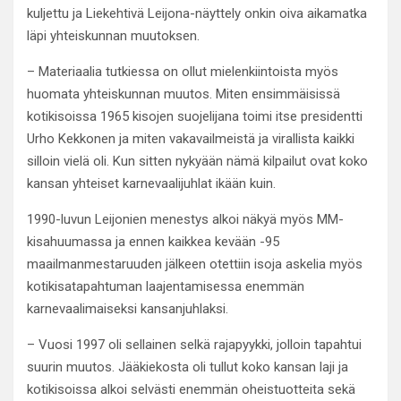
kuljettu ja Liekehtivä Leijona-näyttely onkin oiva aikamatka
läpi yhteiskunnan muutoksen.
– Materiaalia tutkiessa on ollut mielenkiintoista myös
huomata yhteiskunnan muutos. Miten ensimmäisissä
kotikisoissa 1965 kisojen suojelijana toimi itse presidentti
Urho Kekkonen ja miten vakavailmeistä ja virallista kaikki
silloin vielä oli. Kun sitten nykyään nämä kilpailut ovat koko
kansan yhteiset karnevaalijuhlat ikään kuin.
1990-luvun Leijonien menestys alkoi näkyä myös MM-
kisahuumassa ja ennen kaikkea kevään -95
maailmanmestaruuden jälkeen otettiin isoja askelia myös
kotikisatapahtuman laajentamisessa enemmän
karnevaalimaiseksi kansanjuhlaksi.
– Vuosi 1997 oli sellainen selkä rajapyykki, jolloin tapahtui
suurin muutos. Jääkiekosta oli tullut koko kansan laji ja
kotikisoissa alkoi selvästi enemmän oheistuotteita sekä