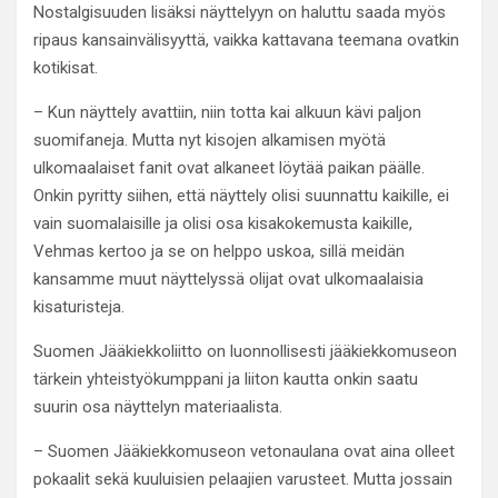
Nostalgisuuden lisäksi näyttelyyn on haluttu saada myös
ripaus kansainvälisyyttä, vaikka kattavana teemana ovatkin
kotikisat.
– Kun näyttely avattiin, niin totta kai alkuun kävi paljon
suomifaneja. Mutta nyt kisojen alkamisen myötä
ulkomaalaiset fanit ovat alkaneet löytää paikan päälle.
Onkin pyritty siihen, että näyttely olisi suunnattu kaikille, ei
vain suomalaisille ja olisi osa kisakokemusta kaikille,
Vehmas kertoo ja se on helppo uskoa, sillä meidän
kansamme muut näyttelyssä olijat ovat ulkomaalaisia
kisaturisteja.
Suomen Jääkiekkoliitto on luonnollisesti jääkiekkomuseon
tärkein yhteistyökumppani ja liiton kautta onkin saatu
suurin osa näyttelyn materiaalista.
– Suomen Jääkiekkomuseon vetonaulana ovat aina olleet
pokaalit sekä kuuluisien pelaajien varusteet. Mutta jossain