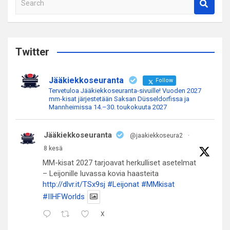
e
a
r
c
Twitter
h
Jääkiekkoseuranta
Follow
Tervetuloa Jääkiekkoseuranta-sivuille! Vuoden 2027
mm-kisat järjestetään Saksan Düsseldorfissa ja
Mannheimissa 14.–30. toukokuuta 2027
Jääkiekkoseuranta
@jaakiekkoseura2
·
8 kesä
MM-kisat 2027 tarjoavat herkulliset asetelmat
– Leijonille luvassa kovia haasteita
http://dlvr.it/TSx9sj
#Leijonat
#MMkisat
#IIHFWorlds
X