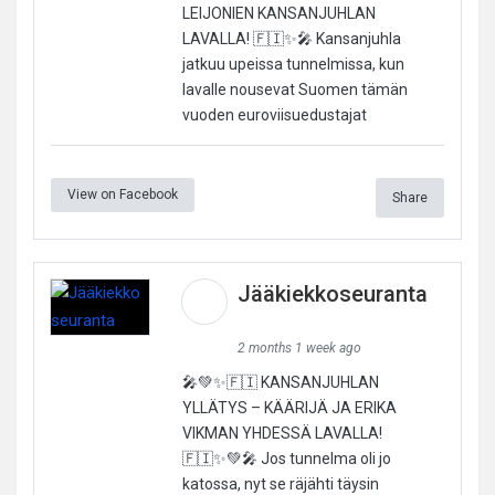
LEIJONIEN KANSANJUHLAN
LAVALLA! 🇫🇮✨🎤 Kansanjuhla
jatkuu upeissa tunnelmissa, kun
lavalle nousevat Suomen tämän
vuoden euroviisuedustajat
View on Facebook
Share
Jääkiekkoseuranta
2 months 1 week ago
🎤💚✨🇫🇮 KANSANJUHLAN
YLLÄTYS – KÄÄRIJÄ JA ERIKA
VIKMAN YHDESSÄ LAVALLA!
🇫🇮✨💚🎤 Jos tunnelma oli jo
katossa, nyt se räjähti täysin