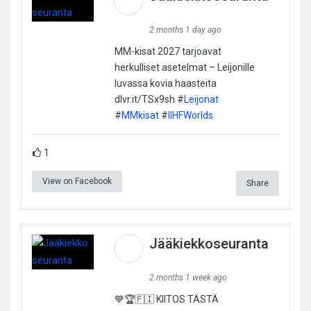
2 months 1 day ago
MM-kisat 2027 tarjoavat
herkulliset asetelmat – Leijonille
luvassa kovia haasteita
dlvr.it/TSx9sh #
Leijonat
#
MMkisat
#
IIHFWorlds
1
View on Facebook
Share
Jääkiekkoseuranta
2 months 1 week ago
💙🏆🇫🇮 KIITOS TÄSTÄ