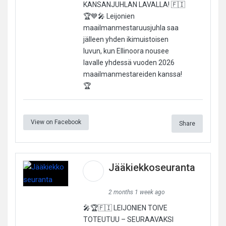
KANSANJUHLAN LAVALLA! 🇫🇮
🏆💙🎤 Leijonien
maailmanmestaruusjuhla saa
jälleen yhden ikimuistoisen
luvun, kun Ellinoora nousee
lavalle yhdessä vuoden 2026
maailmanmestareiden kanssa!
🏆
View on Facebook
Share
Jääkiekkoseuranta
2 months 1 week ago
🎤🏆🇫🇮 LEIJONIEN TOIVE
TOTEUTUU – SEURAAVAKSI