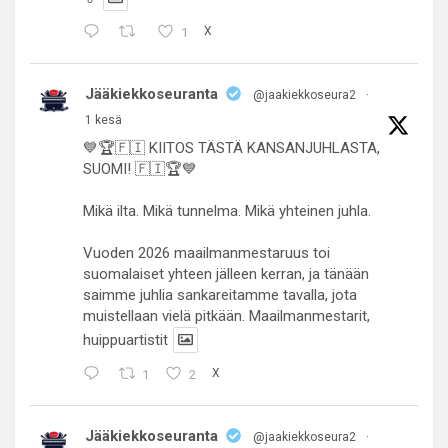
1
X
Jääkiekkoseuranta
@jaakiekkoseura2
·
1 kesä
💙🏆🇫🇮 KIITOS TÄSTÄ KANSANJUHLASTA,
SUOMI! 🇫🇮🏆💙
Mikä ilta. Mikä tunnelma. Mikä yhteinen juhla.
Vuoden 2026 maailmanmestaruus toi
suomalaiset yhteen jälleen kerran, ja tänään
saimme juhlia sankareitamme tavalla, jota
muistellaan vielä pitkään. Maailmanmestarit,
huippuartistit
1
2
X
Jääkiekkoseuranta
@jaakiekkoseura2
·