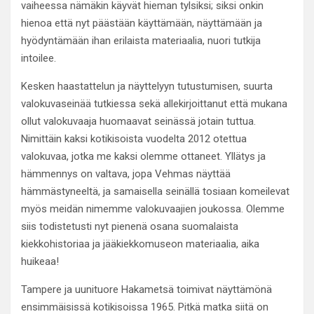
vaiheessa nämäkin käyvät hieman tylsiksi; siksi onkin
hienoa että nyt päästään käyttämään, näyttämään ja
hyödyntämään ihan erilaista materiaalia, nuori tutkija
intoilee.
Kesken haastattelun ja näyttelyyn tutustumisen, suurta
valokuvaseinää tutkiessa sekä allekirjoittanut että mukana
ollut valokuvaaja huomaavat seinässä jotain tuttua.
Nimittäin kaksi kotikisoista vuodelta 2012 otettua
valokuvaa, jotka me kaksi olemme ottaneet. Yllätys ja
hämmennys on valtava, jopa Vehmas näyttää
hämmästyneeltä, ja samaisella seinällä tosiaan komeilevat
myös meidän nimemme valokuvaajien joukossa. Olemme
siis todistetusti nyt pienenä osana suomalaista
kiekkohistoriaa ja jääkiekkomuseon materiaalia, aika
huikeaa!
Tampere ja uunituore Hakametsä toimivat näyttämönä
ensimmäisissä kotikisoissa 1965. Pitkä matka siitä on