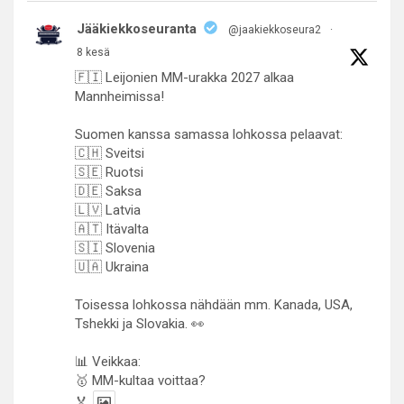
Jääkiekkoseuranta
@jaakiekkoseura2
·
8 kesä
🇫🇮 Leijonien MM-urakka 2027 alkaa
Mannheimissa!
Suomen kanssa samassa lohkossa pelaavat:
🇨🇭 Sveitsi
🇸🇪 Ruotsi
🇩🇪 Saksa
🇱🇻 Latvia
🇦🇹 Itävalta
🇸🇮 Slovenia
🇺🇦 Ukraina
Toisessa lohkossa nähdään mm. Kanada, USA,
Tshekki ja Slovakia. 👀
📊 Veikkaa:
🥇 MM-kultaa voittaa?
🏅