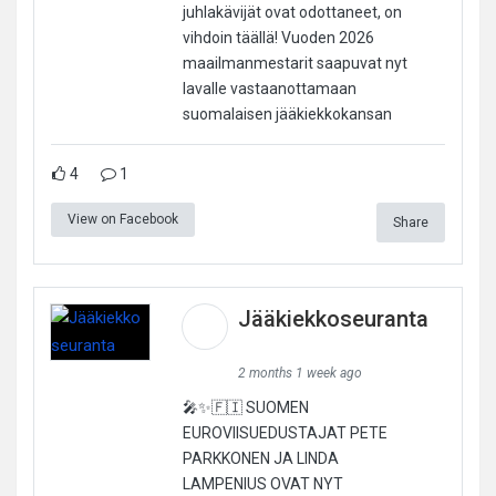
juhlakävijät ovat odottaneet, on
vihdoin täällä! Vuoden 2026
maailmanmestarit saapuvat nyt
lavalle vastaanottamaan
suomalaisen jääkiekkokansan
4
1
View on Facebook
Share
Jääkiekkoseuranta
2 months 1 week ago
🎤✨🇫🇮 SUOMEN
EUROVIISUEDUSTAJAT PETE
PARKKONEN JA LINDA
LAMPENIUS OVAT NYT