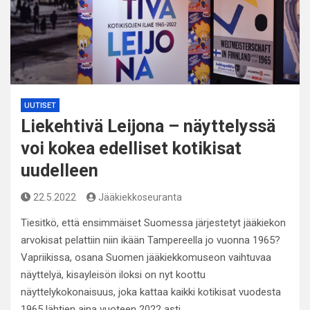
UUTISET
Liekehtivä Leijona – näyttelyssä
voi kokea edelliset kotikisat
uudelleen
22.5.2022
Jääkiekkoseuranta
Tiesitkö, että ensimmäiset Suomessa järjestetyt jääkiekon
arvokisat pelattiin niin ikään Tampereella jo vuonna 1965?
Vapriikissa, osana Suomen jääkiekkomuseon vaihtuvaa
näyttelyä, kisayleisön iloksi on nyt koottu
näyttelykokonaisuus, joka kattaa kaikki kotikisat vuodesta
1965 lähtien aina vuoteen 2022 asti.