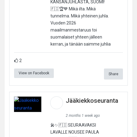
KANSANJUHLASTA, SUOMI!
🇫🇮🏆💙 Mikä ilta. Mikä
tunnelma. Mikä yhteinen juhla.
Vuoden 2026
maailmanmestaruus toi
suomalaiset yhteen jälleen
kerran, ja tänään saimme juhlia
2
View on Facebook
Share
Jääkiekkoseuranta
2 months 1 week ago
🎤✨🇫🇮 SEURAAVAKSI
LAVALLE NOUSEE PAULA