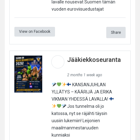
lavalle nousevat Suomen tämän
vuoden euroviisuedustajat
View on Facebook
Share
Jääkiekkoseuranta
2 months 1 week ago
KANSANJUHLAN
YLLÄTYS – KÄÄRIJÄ JA ERIKA
VIKMAN YHDESSÄ LAVALLA!
Jos tunnelma oli jo
katossa, nyt se räjähti täysin
uusiin lukemiin! Leijonien
maailmanmestaruuden
kunniaksi