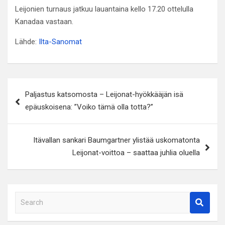
Leijonien turnaus jatkuu lauantaina kello 17.20 ottelulla
Kanadaa vastaan.
Lähde:
Ilta-Sanomat
Artikkelien
Paljastus katsomosta – Leijonat-hyökkääjän isä
selaus
epäuskoisena: ”Voiko tämä olla totta?”
Itävallan sankari Baumgartner ylistää uskomatonta
Leijonat-voittoa – saattaa juhlia oluella
S
e
a