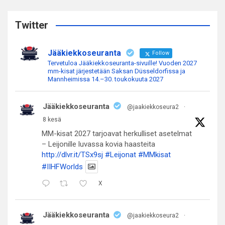
r
c
Twitter
h
Jääkiekkoseuranta
Follow
Tervetuloa Jääkiekkoseuranta-sivuille! Vuoden 2027
mm-kisat järjestetään Saksan Düsseldorfissa ja
Mannheimissa 14.–30. toukokuuta 2027
Jääkiekkoseuranta
@jaakiekkoseura2
·
8 kesä
MM-kisat 2027 tarjoavat herkulliset asetelmat
– Leijonille luvassa kovia haasteita
http://dlvr.it/TSx9sj
#Leijonat
#MMkisat
#IIHFWorlds
X
Jääkiekkoseuranta
@jaakiekkoseura2
·