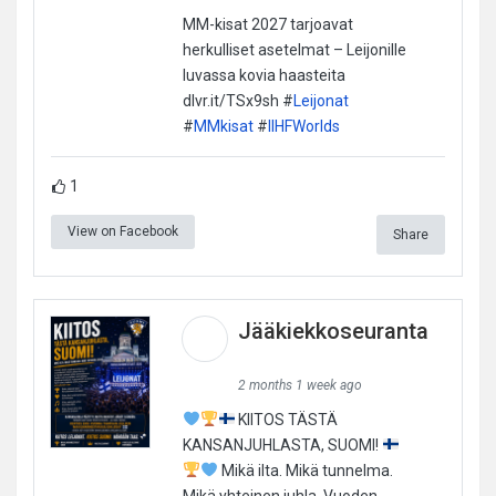
MM-kisat 2027 tarjoavat
herkulliset asetelmat – Leijonille
luvassa kovia haasteita
dlvr.it/TSx9sh #
Leijonat
#
MMkisat
#
IIHFWorlds
1
View on Facebook
Share
Jääkiekkoseuranta
2 months 1 week ago
KIITOS TÄSTÄ
KANSANJUHLASTA, SUOMI!
Mikä ilta. Mikä tunnelma.