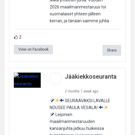
Mikä yhteinen juhla. Vuoden
2026 maailmanmestaruus toi
suomalaiset yhteen jälleen
kerran, ja tänään saimme juhlia
2
View on Facebook
Share
Jääkiekkoseuranta
2 months 1 week ago
SEURAAVAKSI LAVALLE
NOUSEE PAULA VESALA!
Leijonien
maailmanmestaruuden
kansanjuhla jatkuu huikeissa