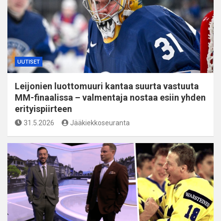
UUTISET
Leijonien luottomuuri kantaa suurta vastuuta
MM-finaalissa – valmentaja nostaa esiin yhden
erityispiirteen
31.5.2026
Jääkiekkoseuranta