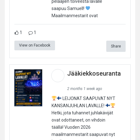
pelaajien toiveesta lavalle
saapuu Samuell!
Maailmanmestarit ovat
1
1
View on Facebook
Share
Jääkiekkoseuranta
2 months 1 week ago
LEIJONAT SAAPUVAT NYT
KANSANJUHLAN LAVALLE!
Hetki, jota tuhannet juhlakävijät
ovat odottaneet, on vihdoin
täällä! Vuoden 2026
maailmanmestarit saapuvat nyt