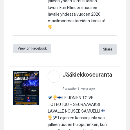
jälleen yhden ikimuistoisen
luvun, kun Ellinoora nousee
lavalle yhdessä vuoden 2026
maailmanmestareiden kanssa!
View on Facebook
Share
Jääkiekkoseuranta
2 months 1 week ago
LEIJONIEN TOIVE
TOTEUTUU – SEURAAVAKSI
LAVALLE NOUSEE SAMUELL!
Leijonien kansanjuhla saa
jälleen uuden huippuhetken, kun