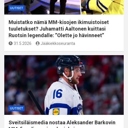
UUTISET
Muistatko nämä MM-kisojen ikimuistoiset
tuuletukset? Juhamatti Aaltonen kuittasi
Ruotsin legendalle: ”Olette jo hävinneet”
31.5.2026
Jääkiekkoseuranta
UUTISET
Sveitsiläismedia nostaa Aleksander Barkovin