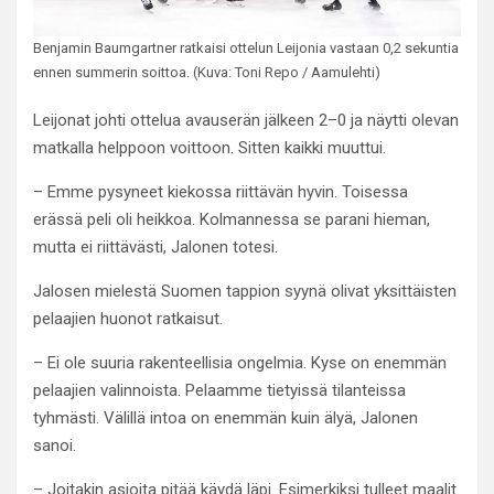
Benjamin Baumgartner ratkaisi ottelun Leijonia vastaan 0,2 sekuntia
ennen summerin soittoa. (Kuva: Toni Repo / Aamulehti)
Leijonat johti ottelua avauserän jälkeen 2–0 ja näytti olevan
matkalla helppoon voittoon. Sitten kaikki muuttui.
– Emme pysyneet kiekossa riittävän hyvin. Toisessa
erässä peli oli heikkoa. Kolmannessa se parani hieman,
mutta ei riittävästi, Jalonen totesi.
Jalosen mielestä Suomen tappion syynä olivat yksittäisten
pelaajien huonot ratkaisut.
– Ei ole suuria rakenteellisia ongelmia. Kyse on enemmän
pelaajien valinnoista. Pelaamme tietyissä tilanteissa
tyhmästi. Välillä intoa on enemmän kuin älyä, Jalonen
sanoi.
– Joitakin asioita pitää käydä läpi. Esimerkiksi tulleet maalit