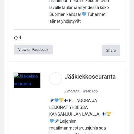
maailmanmestarit kokoontuvat
lavalle laulamaan yhdessä koko
Suomen kanssa!
Tuhannet
äänet yhdistyvät
4
View on Facebook
Share
Jääkiekkoseuranta
2 months 1 week ago
ELLINOORA JA
LEIJONAT YHDESSÄ
KANSANJUHLAN LAVALLA!
Leijonien
maailmanmestaruusjuhla saa