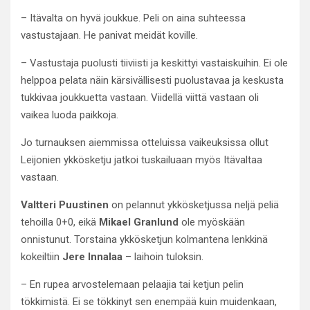
– Itävalta on hyvä joukkue. Peli on aina suhteessa
vastustajaan. He panivat meidät koville.
– Vastustaja puolusti tiiviisti ja keskittyi vastaiskuihin. Ei ole
helppoa pelata näin kärsivällisesti puolustavaa ja keskusta
tukkivaa joukkuetta vastaan. Viidellä viittä vastaan oli
vaikea luoda paikkoja.
Jo turnauksen aiemmissa otteluissa vaikeuksissa ollut
Leijonien ykkösketju jatkoi tuskailuaan myös Itävaltaa
vastaan.
Valtteri Puustinen
on pelannut ykkösketjussa neljä peliä
tehoilla 0+0, eikä
Mikael Granlund
ole myöskään
onnistunut. Torstaina ykkösketjun kolmantena lenkkinä
kokeiltiin
Jere Innalaa
– laihoin tuloksin.
– En rupea arvostelemaan pelaajia tai ketjun pelin
tökkimistä. Ei se tökkinyt sen enempää kuin muidenkaan,