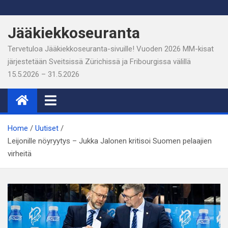
Skip
to
Jääkiekkoseuranta
content
Tervetuloa Jääkiekkoseuranta-sivuille! Vuoden 2026 MM-kisat
järjestetään Sveitsissä Zürichissä ja Fribourgissa välillä
15.5.2026 – 31.5.2026
Home
Uutiset
Leijonille nöyryytys – Jukka Jalonen kritisoi Suomen pelaajien
virheitä