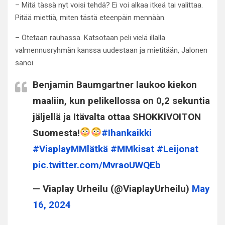
– Mitä tässä nyt voisi tehdä? Ei voi alkaa itkeä tai valittaa.
Pitää miettiä, miten tästä eteenpäin mennään.
– Otetaan rauhassa. Katsotaan peli vielä illalla
valmennusryhmän kanssa uudestaan ja mietitään, Jalonen
sanoi.
Benjamin Baumgartner laukoo kiekon
maaliin, kun pelikellossa on 0,2 sekuntia
jäljellä ja Itävalta ottaa SHOKKIVOITON
Suomesta!
#Ihankaikki
#ViaplayMMlätkä
#MMkisat
#Leijonat
pic.twitter.com/MvraoUWQEb
— Viaplay Urheilu (@ViaplayUrheilu)
May
16, 2024