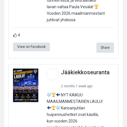
tunnelmissa, ja seuraavaksi
lavan valtaa Paula Vesala!
Vuoden 2026 maailmanmestarit
juhlivat yhdessä
4
View on Facebook
Share
Jääkiekkoseuranta
2 months 1 week ago
NYT KAIKUU
MAAILMANMESTARIEN LAULU!
Kansanjuhlan
huipennushetket ovat käsillä,
kun vuoden 2026