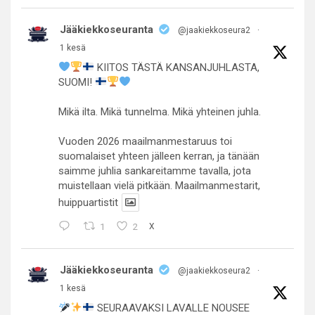
Jääkiekkoseuranta
@jaakiekkoseura2
·
1 kesä
KIITOS TÄSTÄ KANSANJUHLASTA,
SUOMI!
Mikä ilta. Mikä tunnelma. Mikä yhteinen juhla.
Vuoden 2026 maailmanmestaruus toi
suomalaiset yhteen jälleen kerran, ja tänään
saimme juhlia sankareitamme tavalla, jota
muistellaan vielä pitkään. Maailmanmestarit,
huippuartistit
1
2
X
Jääkiekkoseuranta
@jaakiekkoseura2
·
1 kesä
SEURAAVAKSI LAVALLE NOUSEE